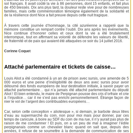
sol français. Il avait coûté la vie à 86 personnes, dont 15 enfants, et fait plus
de 450 blessés. Dix ans plus tard, la douleur reste vive pour de nombreuses
familles, mais cette commémoration témoigne également de la solidarité et
de la résilience dont Nice a fait preuve depuis cette nuit tragique.
À travers cette journée d’hommage, la cité azuréenne a rappelé que la
mémoire constitue un rempart contre l’oubli. Dix ans après les événements,
Nice continue d’honorer celles et ceux dont la vie a été brutalement
interrompue, tout en affirmant sa volonté de défendre les valeurs de liberté,
de fraternité et de paix qui avaient été attaquées ce soir du 14 juillet 2016.
Corinne Coquet
Attaché parlementaire et tickets de caisse…
Louis Aliot a été condamné à un an de prison avec sursis, une amende de 5
000 euros et une peine d’inéligibilité de deux ans avec sursis pour avoir
détourné des fonds européens de leur destination initiale, à savoir payer un
attaché parlementaire… qui n’a jamais été attaché parlementaire du député
Aliot ! Et bien entendu, le maire de Perpignan pousse des cris d’orfraie et crie
à l’injustice… car il ne s’est pas enrichi personnellement. Étrange façon de
nier le vol de l’argent des contribuables européens…
Car, selon cette conception « aliotesque », si demain, je barbote deux litres
d’eau au supermarché du coin, non pour moi mais pour donner, par ces
temps de canicule, à boire au SDF du coin de ma rue, il n’y aurait pas plus de
raison de me condamner ! Et puis, on a un peu de mal à imaginer l’édile
perpignanais comme un chevalier blanc quand on sait que, depuis des
années, il refuse de se soumettre à la demande de communication de ses