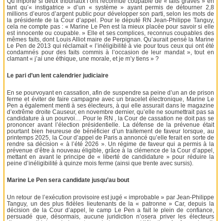
Qu’importe si deux tribunaux l’ont reconnue coupable de « faits graves » en
tant qu’« instigatrice » d’un « système » ayant permis de détourner 2,8
millions d’euros d’argent public pour développer son parti, selon les mots de
la présidente de la Cour d’appel. Pour le député RN Jean-Philippe Tanguy,
cela ne compte pas : « Marine Le Pen est la mieux placée pour savoir si elle
est innocente ou coupable. » Elle et ses complices, reconnus coupables des
mêmes faits, dont Louis Alliot maire de Perpignan. Qu’aurait pensé la Marine
Le Pen de 2013 qui réclamait « l’inéligibilité à vie pour tous ceux qui ont été
condamnés pour des faits commis à l’occasion de leur mandat », tout en
clamant « j’ai une éthique, une morale, et je m’y tiens » ?
Le pari d’un lent calendrier judiciaire
En se pourvoyant en cassation, afin de suspendre sa peine d’un an de prison
ferme et éviter de faire campagne avec un bracelet électronique, Marine Le
Pen a également menti à ses électeurs, à qui elle assurait dans le magazine
d’extrême droite Causeur, en novembre dernier, qu’elle ne soumettrait pas sa
candidature à un pourvoi… Pour le RN , la Cour de cassation ne doit pas se
prononcer avant l’élection présidentielle. La défense de la prévenue était
pourtant bien heureuse de bénéficier d’un traitement de faveur lorsque, au
printemps 2025, la Cour d’appel de Paris a annoncé qu’elle ferait en sorte de
rendre sa décision « à l’été 2026 ». Un régime de faveur qui a permis à la
prévenue d’être à nouveau éligible, grâce à la clémence de la Cour d’appel,
mettant en avant le principe de « liberté de candidature » pour réduire la
peine d’inéligibilité à quinze mois ferme (ainsi que trente avec sursis).
Marine Le Pen sera candidate jusqu’au bout
Un retour de l’exécution provisoire est jugé « improbable » par Jean-Philippe
Tanguy, un des plus fidèles lieutenants de la « patronne » Car, depuis la
décision de la Cour d’appel, le camp Le Pen a fait le plein de confiance,
persuadé que, désormais, aucune juridiction n’osera priver les électeurs