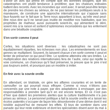
d’avoir un avis qui prend en compte que les données bougent, que les
catastrophes ont plutôt tendance à proliférer, que les chaleurs estivales
battent des records. Avec les incendies qui vont avec. Il serait peut-être temps
de prendre les choses au sérieux, de ne pas laisser les politiques seuls à la
manœuvre, de construire une approche internationale qui s’appuie sans
faux-fuyants sur le fait que la Terre nous appartient à tous, qu’elle veut peut-
être nous dire qu’il ne serait pas inutile de modifier nos habitudes, que les
prophètes de malheur, aussi puissants soient-ils, qui alimentent le déni,
soient mis à la raison et sortent d’optimismes inconsidérés qui les enferment
dans une béatitude coupable.
S’en sortir comme il peut
Certes, les situations sont diverses : les catastrophes ne sont pas
équitablement réparties, les richesses non plus. Les emmerdements en tous
genres se multiplient. Souvent, ils laissent chacun s’en sortir comme il peut et
tenter de préserver ce qui peut l’être. Le système atteindra vite ses limites. La
multiplication des relations internationales fera de l’autre, celui qui rejette la
voie commune, un chanceux qu’il faut préserver, la preuve que le pire n’est
pas toujours avéré, et pourquoi pas un modèle à imiter.
En finir avec la sourde oreille
En attendant, on blablate, on gère les affaires courantes et on tente de
camoufler ce qui pourrait nous effrayer. Comme si nous n’étions pas
concernés par une note à payer, par des adaptations à envisager, par des
responsabilités à prendre tant qu’il en est encore temps. Et ce n’est pas
d’hier que datent les premières alertes que la culture traditionnelle n’a pas
prises au sérieux. Le personnel politique a fait la sourde oreille et a laissé les
écolos patentés s’occuper de façon très désordonnée d’une dérive dont il est
loisible aujourd’hui de mesurer les effets. Et tous de sombrer dans une
panade qui leur reste extérieure et dont les spécialistes disent avoir du mal à