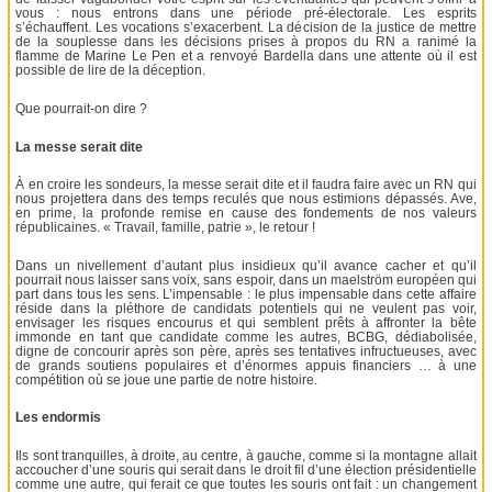
vous : nous entrons dans une période pré-électorale. Les esprits
s’échauffent. Les vocations s’exacerbent. La décision de la justice de mettre
de la souplesse dans les décisions prises à propos du RN a ranimé la
flamme de Marine Le Pen et a renvoyé Bardella dans une attente où il est
possible de lire de la déception.
Que pourrait-on dire ?
La messe serait dite
À en croire les sondeurs, la messe serait dite et il faudra faire avec un RN qui
nous projettera dans des temps reculés que nous estimions dépassés. Ave,
en prime, la profonde remise en cause des fondements de nos valeurs
républicaines. « Travail, famille, patrie », le retour !
Dans un nivellement d’autant plus insidieux qu’il avance cacher et qu’il
pourrait nous laisser sans voix, sans espoir, dans un maelström européen qui
part dans tous les sens. L’impensable : le plus impensable dans cette affaire
réside dans la pléthore de candidats potentiels qui ne veulent pas voir,
envisager les risques encourus et qui semblent prêts à affronter la bête
immonde en tant que candidate comme les autres, BCBG, dédiabolisée,
digne de concourir après son père, après ses tentatives infructueuses, avec
de grands soutiens populaires et d’énormes appuis financiers … à une
compétition où se joue une partie de notre histoire.
Les endormis
Ils sont tranquilles, à droite, au centre, à gauche, comme si la montagne allait
accoucher d’une souris qui serait dans le droit fil d’une élection présidentielle
comme une autre, qui ferait ce que toutes les souris ont fait : un changement