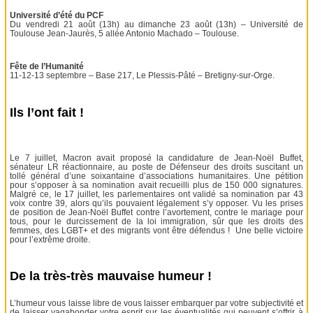
Université d’été du PCF
Du vendredi 21 août (13h) au dimanche 23 août (13h) – Université de
Toulouse Jean-Jaurès, 5 allée Antonio Machado – Toulouse.
Fête de l’Humanité
11-12-13 septembre – Base 217, Le Plessis-Pâté – Bretigny-sur-Orge.
Ils l’ont fait !
Le 7 juillet, Macron avait proposé la candidature de Jean-Noël Buffet,
sénateur LR réactionnaire, au poste de Défenseur des droits suscitant un
tollé général d’une soixantaine d’associations humanitaires. Une pétition
pour s’opposer à sa nomination avait recueilli plus de 150 000 signatures.
Malgré ce, le 17 juillet, les parlementaires ont validé sa nomination par 43
voix contre 39, alors qu’ils pouvaient légalement s’y opposer. Vu les prises
de position de Jean-Noël Buffet contre l’avortement, contre le mariage pour
tous, pour le durcissement de la loi immigration, sûr que les droits des
femmes, des LGBT+ et des migrants vont être défendus ! Une belle victoire
pour l’extrême droite.
De la très-très mauvaise humeur !
L’humeur vous laisse libre de vous laisser embarquer par votre subjectivité et
de laisser vagabonder votre esprit sur les éventualités qui peuvent s’offrir à