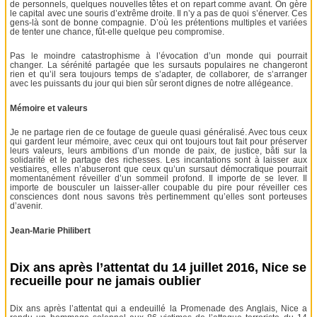
de personnels, quelques nouvelles têtes et on repart comme avant. On gère
le capital avec une souris d’extrême droite. Il n’y a pas de quoi s’énerver. Ces
gens-là sont de bonne compagnie. D’où les prétentions multiples et variées
de tenter une chance, fût-elle quelque peu compromise.
Pas le moindre catastrophisme à l’évocation d’un monde qui pourrait
changer. La sérénité partagée que les sursauts populaires ne changeront
rien et qu’il sera toujours temps de s’adapter, de collaborer, de s’arranger
avec les puissants du jour qui bien sûr seront dignes de notre allégeance.
Mémoire et valeurs
Je ne partage rien de ce foutage de gueule quasi généralisé. Avec tous ceux
qui gardent leur mémoire, avec ceux qui ont toujours tout fait pour préserver
leurs valeurs, leurs ambitions d’un monde de paix, de justice, bâti sur la
solidarité et le partage des richesses. Les incantations sont à laisser aux
vestiaires, elles n’abuseront que ceux qu’un sursaut démocratique pourrait
momentanément réveiller d’un sommeil profond. Il importe de se lever. Il
importe de bousculer un laisser-aller coupable du pire pour réveiller ces
consciences dont nous savons très pertinemment qu’elles sont porteuses
d’avenir.
Jean-Marie Philibert
Dix ans après l’attentat du 14 juillet 2016, Nice se
recueille pour ne jamais oublier
Dix ans après l’attentat qui a endeuillé la Promenade des Anglais, Nice a