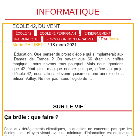
INFORMATIQUE
ÉCOLE 42, DU VENT !
,
,
ÉCOLE 42
ÉCOLE 42 PERPIGNAN
ENSEIGNEMENT
,
/ Par
Jean-
INFORMATIQUE
FORMATION NON ENCADRÉE
Marie PHILIBERT
/
18 mars 2021
Éducation. Que penser du projet d’école qui s’implanterait aux
Dames de France ? On savait que 66 était un chiffre
magique : nous savons tous pourquoi. Mais nous ignorions
que 42 était plus magique encore puisque, grâce au projet
d’école 42, nous allions devenir quasiment une annexe de la
Silicon Valley. Ne riez pas, sous l’égide de …
SUR LE VIF
Ça brûle : que faire ?
Face aux dérèglements climatiques, la question ne concerne pas que les
écolos : tout citoyen vivant avec un minimum d’information est en mesure