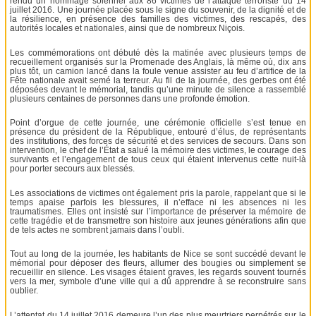
rendu un hommage solennel aux 86 victimes de l’attaque terroriste du 14
juillet 2016. Une journée placée sous le signe du souvenir, de la dignité et de
la résilience, en présence des familles des victimes, des rescapés, des
autorités locales et nationales, ainsi que de nombreux Niçois.
Les commémorations ont débuté dès la matinée avec plusieurs temps de
recueillement organisés sur la Promenade des Anglais, là même où, dix ans
plus tôt, un camion lancé dans la foule venue assister au feu d’artifice de la
Fête nationale avait semé la terreur. Au fil de la journée, des gerbes ont été
déposées devant le mémorial, tandis qu’une minute de silence a rassemblé
plusieurs centaines de personnes dans une profonde émotion.
Point d’orgue de cette journée, une cérémonie officielle s’est tenue en
présence du président de la République, entouré d’élus, de représentants
des institutions, des forces de sécurité et des services de secours. Dans son
intervention, le chef de l’État a salué la mémoire des victimes, le courage des
survivants et l’engagement de tous ceux qui étaient intervenus cette nuit-là
pour porter secours aux blessés.
Les associations de victimes ont également pris la parole, rappelant que si le
temps apaise parfois les blessures, il n’efface ni les absences ni les
traumatismes. Elles ont insisté sur l’importance de préserver la mémoire de
cette tragédie et de transmettre son histoire aux jeunes générations afin que
de tels actes ne sombrent jamais dans l’oubli.
Tout au long de la journée, les habitants de Nice se sont succédé devant le
mémorial pour déposer des fleurs, allumer des bougies ou simplement se
recueillir en silence. Les visages étaient graves, les regards souvent tournés
vers la mer, symbole d’une ville qui a dû apprendre à se reconstruire sans
oublier.
L’attentat du 14 juillet 2016 demeure l’un des plus meurtriers perpétrés sur le