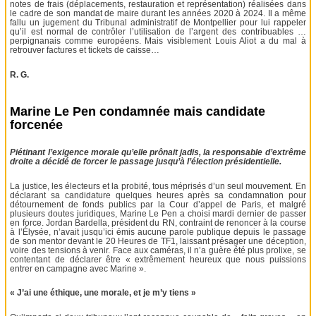
notes de frais (déplacements, restauration et représentation) réalisées dans
le cadre de son mandat de maire durant les années 2020 à 2024. Il a même
fallu un jugement du Tribunal administratif de Montpellier pour lui rappeler
qu’il est normal de contrôler l’utilisation de l’argent des contribuables …
perpignanais comme européens. Mais visiblement Louis Aliot a du mal à
retrouver factures et tickets de caisse…
R. G.
Marine Le Pen condamnée mais candidate
forcenée
Piétinant l’exigence morale qu’elle prônait jadis, la responsable d’extrême
droite a décidé de forcer le passage jusqu’à l’élection présidentielle.
La justice, les électeurs et la probité, tous méprisés d’un seul mouvement. En
déclarant sa candidature quelques heures après sa condamnation pour
détournement de fonds publics par la Cour d’appel de Paris, et malgré
plusieurs doutes juridiques, Marine Le Pen a choisi mardi dernier de passer
en force. Jordan Bardella, président du RN, contraint de renoncer à la course
à l’Élysée, n’avait jusqu’ici émis aucune parole publique depuis le passage
de son mentor devant le 20 Heures de TF1, laissant présager une déception,
voire des tensions à venir. Face aux caméras, il n’a guère été plus prolixe, se
contentant de déclarer être « extrêmement heureux que nous puissions
entrer en campagne avec Marine ».
« J’ai une éthique, une morale, et je m’y tiens »