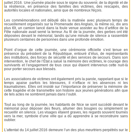
juillet 2016. Une journée placée sous le signe du souvenir, de la dignité et de
la résilience, en présence des familles des victimes, des rescapés, des
autorités locales et nationales, ainsi que de nombreux Niçois.
Les commémorations ont débuté dès la matinée avec plusieurs temps de
recueillement organisés sur la Promenade des Anglais, là même où, dix ans
plus tôt, un camion lancé dans la foule venue assister au feu d’artifice de la
Fête nationale avait semé la terreur. Au fil de la journée, des gerbes ont été
déposées devant le mémorial, tandis qu’une minute de silence a rassemblé
plusieurs centaines de personnes dans une profonde émotion.
Point d’orgue de cette journée, une cérémonie officielle s’est tenue en
présence du président de la République, entouré d’élus, de représentants
des institutions, des forces de sécurité et des services de secours. Dans son
intervention, le chef de l’État a salué la mémoire des victimes, le courage des
survivants et l’engagement de tous ceux qui étaient intervenus cette nuit-là
pour porter secours aux blessés.
Les associations de victimes ont également pris la parole, rappelant que si le
temps apaise parfois les blessures, il n’efface ni les absences ni les
traumatismes. Elles ont insisté sur l’importance de préserver la mémoire de
cette tragédie et de transmettre son histoire aux jeunes générations afin que
de tels actes ne sombrent jamais dans l’oubli.
Tout au long de la journée, les habitants de Nice se sont succédé devant le
mémorial pour déposer des fleurs, allumer des bougies ou simplement se
recueillir en silence. Les visages étaient graves, les regards souvent tournés
vers la mer, symbole d’une ville qui a dû apprendre à se reconstruire sans
oublier.
L’attentat du 14 juillet 2016 demeure l’un des plus meurtriers perpétrés sur le