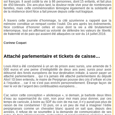
sol français. Il avait coûté la vie à 86 personnes, dont 15 enfants, et fait plus
de 450 blessés. Dix ans plus tard, la douleur reste vive pour de nombreuses
familles, mais cette commémoration témoigne également de la solidarité et
de la résilience dont Nice a fait preuve depuis cette nuit tragique.
À travers cette journée d’hommage, la cité azuréenne a rappelé que la
mémoire constitue un rempart contre l’oubli. Dix ans après les événements,
Nice continue d’honorer celles et ceux dont la vie a été brutalement
interrompue, tout en affirmant sa volonté de défendre les valeurs de liberté,
de fraternité et de paix qui avaient été attaquées ce soir du 14 juillet 2016.
Corinne Coquet
Attaché parlementaire et tickets de caisse…
Louis Aliot a été condamné à un an de prison avec sursis, une amende de 5
000 euros et une peine d’inéligibilité de deux ans avec sursis pour avoir
détourné des fonds européens de leur destination initiale, à savoir payer un
attaché parlementaire… qui n’a jamais été attaché parlementaire du député
Aliot ! Et bien entendu, le maire de Perpignan pousse des cris d’orfraie et crie
à l’injustice… car il ne s’est pas enrichi personnellement. Étrange façon de
nier le vol de l’argent des contribuables européens…
Car, selon cette conception « aliotesque », si demain, je barbote deux litres
d’eau au supermarché du coin, non pour moi mais pour donner, par ces
temps de canicule, à boire au SDF du coin de ma rue, il n’y aurait pas plus de
raison de me condamner ! Et puis, on a un peu de mal à imaginer l’édile
perpignanais comme un chevalier blanc quand on sait que, depuis des
années, il refuse de se soumettre à la demande de communication de ses