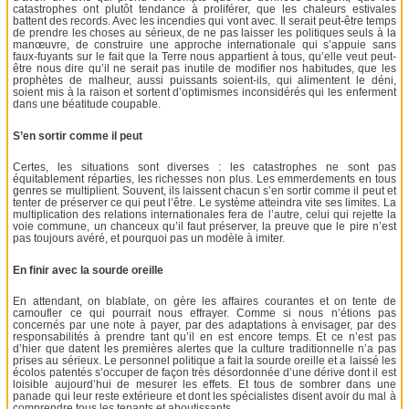
catastrophes ont plutôt tendance à proliférer, que les chaleurs estivales
battent des records. Avec les incendies qui vont avec. Il serait peut-être temps
de prendre les choses au sérieux, de ne pas laisser les politiques seuls à la
manœuvre, de construire une approche internationale qui s’appuie sans
faux-fuyants sur le fait que la Terre nous appartient à tous, qu’elle veut peut-
être nous dire qu’il ne serait pas inutile de modifier nos habitudes, que les
prophètes de malheur, aussi puissants soient-ils, qui alimentent le déni,
soient mis à la raison et sortent d’optimismes inconsidérés qui les enferment
dans une béatitude coupable.
S’en sortir comme il peut
Certes, les situations sont diverses : les catastrophes ne sont pas
équitablement réparties, les richesses non plus. Les emmerdements en tous
genres se multiplient. Souvent, ils laissent chacun s’en sortir comme il peut et
tenter de préserver ce qui peut l’être. Le système atteindra vite ses limites. La
multiplication des relations internationales fera de l’autre, celui qui rejette la
voie commune, un chanceux qu’il faut préserver, la preuve que le pire n’est
pas toujours avéré, et pourquoi pas un modèle à imiter.
En finir avec la sourde oreille
En attendant, on blablate, on gère les affaires courantes et on tente de
camoufler ce qui pourrait nous effrayer. Comme si nous n’étions pas
concernés par une note à payer, par des adaptations à envisager, par des
responsabilités à prendre tant qu’il en est encore temps. Et ce n’est pas
d’hier que datent les premières alertes que la culture traditionnelle n’a pas
prises au sérieux. Le personnel politique a fait la sourde oreille et a laissé les
écolos patentés s’occuper de façon très désordonnée d’une dérive dont il est
loisible aujourd’hui de mesurer les effets. Et tous de sombrer dans une
panade qui leur reste extérieure et dont les spécialistes disent avoir du mal à
comprendre tous les tenants et aboutissants.