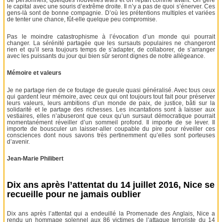
de personnels, quelques nouvelles têtes et on repart comme avant. On gère
le capital avec une souris d’extrême droite. Il n’y a pas de quoi s’énerver. Ces
gens-là sont de bonne compagnie. D’où les prétentions multiples et variées
de tenter une chance, fût-elle quelque peu compromise.
Pas le moindre catastrophisme à l’évocation d’un monde qui pourrait
changer. La sérénité partagée que les sursauts populaires ne changeront
rien et qu’il sera toujours temps de s’adapter, de collaborer, de s’arranger
avec les puissants du jour qui bien sûr seront dignes de notre allégeance.
Mémoire et valeurs
Je ne partage rien de ce foutage de gueule quasi généralisé. Avec tous ceux
qui gardent leur mémoire, avec ceux qui ont toujours tout fait pour préserver
leurs valeurs, leurs ambitions d’un monde de paix, de justice, bâti sur la
solidarité et le partage des richesses. Les incantations sont à laisser aux
vestiaires, elles n’abuseront que ceux qu’un sursaut démocratique pourrait
momentanément réveiller d’un sommeil profond. Il importe de se lever. Il
importe de bousculer un laisser-aller coupable du pire pour réveiller ces
consciences dont nous savons très pertinemment qu’elles sont porteuses
d’avenir.
Jean-Marie Philibert
Dix ans après l’attentat du 14 juillet 2016, Nice se
recueille pour ne jamais oublier
Dix ans après l’attentat qui a endeuillé la Promenade des Anglais, Nice a
rendu un hommage solennel aux 86 victimes de l’attaque terroriste du 14