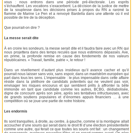
vous : nous entrons dans une période pré-électorale. Les esprits
s’échauffent. Les vocations s’exacerbent. La décision de la justice de mettre
de la souplesse dans les décisions prises à propos du RN a ranimé la
flamme de Marine Le Pen et a renvoyé Bardella dans une attente où il est
possible de lire de la déception.
Que pourrait-on dire ?
La messe serait dite
À en croire les sondeurs, la messe serait dite et il faudra faire avec un RN qui
nous projettera dans des temps reculés que nous estimions dépassés. Ave,
en prime, la profonde remise en cause des fondements de nos valeurs
républicaines. « Travail, famille, patrie », le retour !
Dans un nivellement d’autant plus insidieux qu’il avance cacher et qu’il
pourrait nous laisser sans voix, sans espoir, dans un maelström européen qui
part dans tous les sens. L’impensable : le plus impensable dans cette affaire
réside dans la pléthore de candidats potentiels qui ne veulent pas voir,
envisager les risques encourus et qui semblent prêts à affronter la bête
immonde en tant que candidate comme les autres, BCBG, dédiabolisée,
digne de concourir après son père, après ses tentatives infructueuses, avec
de grands soutiens populaires et d’énormes appuis financiers … à une
compétition où se joue une partie de notre histoire.
Les endormis
Ils sont tranquilles, à droite, au centre, à gauche, comme si la montagne allait
accoucher d’une souris qui serait dans le droit fil d’une élection présidentielle
comme une autre, qui ferait ce que toutes les souris ont fait : un changement