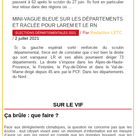
passent à 62 après le scrutin du 27 juin. Ils font en particulier
leur retour dans des régions où …
MINI-VAGUE BLEUE SUR LES DÉPARTEMENTS
ET RACLÉE POUR LAREM ET LE RN
/ Par
Redaction LETC
ELECTIONS DÉPARTEMENTALES 2021
/
2 juillet 2021
Si la gauche espérait sortir renforcée du scrutin
départemental, force est de constater que c’est bien la droite
qui sort vainqueur. LR et ses alliés pourraient diriger 73
départements. La droite s’impose dans les Alpes-de-Haute-
Provence, le Finistère, le Puy-de-Dôme et dans le Val-de-
Marne dirigé depuis 45 ans par le PCF. Dans les départements
du Nord …
SUR LE VIF
Ça brûle : que faire ?
Face aux dérèglements climatiques, la question ne concerne pas que les
écolos : tout citoyen vivant avec un minimum d’information est en mesure
d’avoir un avis qui prend en compte que les données bougent, que les