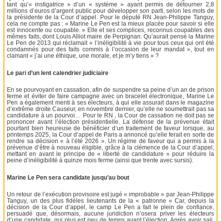
tant qu’« instigatrice » d’un « système » ayant permis de détourner 2,8
millions d’euros d’argent public pour développer son parti, selon les mots de
la présidente de la Cour d’appel. Pour le député RN Jean-Philippe Tanguy,
cela ne compte pas : « Marine Le Pen est la mieux placée pour savoir si elle
est innocente ou coupable. » Elle et ses complices, reconnus coupables des
mêmes faits, dont Louis Alliot maire de Perpignan. Qu’aurait pensé la Marine
Le Pen de 2013 qui réclamait « l’inéligibilité à vie pour tous ceux qui ont été
condamnés pour des faits commis à l’occasion de leur mandat », tout en
clamant « j’ai une éthique, une morale, et je m’y tiens » ?
Le pari d’un lent calendrier judiciaire
En se pourvoyant en cassation, afin de suspendre sa peine d’un an de prison
ferme et éviter de faire campagne avec un bracelet électronique, Marine Le
Pen a également menti à ses électeurs, à qui elle assurait dans le magazine
d’extrême droite Causeur, en novembre dernier, qu’elle ne soumettrait pas sa
candidature à un pourvoi… Pour le RN , la Cour de cassation ne doit pas se
prononcer avant l’élection présidentielle. La défense de la prévenue était
pourtant bien heureuse de bénéficier d’un traitement de faveur lorsque, au
printemps 2025, la Cour d’appel de Paris a annoncé qu’elle ferait en sorte de
rendre sa décision « à l’été 2026 ». Un régime de faveur qui a permis à la
prévenue d’être à nouveau éligible, grâce à la clémence de la Cour d’appel,
mettant en avant le principe de « liberté de candidature » pour réduire la
peine d’inéligibilité à quinze mois ferme (ainsi que trente avec sursis).
Marine Le Pen sera candidate jusqu’au bout
Un retour de l’exécution provisoire est jugé « improbable » par Jean-Philippe
Tanguy, un des plus fidèles lieutenants de la « patronne » Car, depuis la
décision de la Cour d’appel, le camp Le Pen a fait le plein de confiance,
persuadé que, désormais, aucune juridiction n’osera priver les électeurs
d’une candidate, qui plus est peu de temps avant l’élection. Après avoir sali,