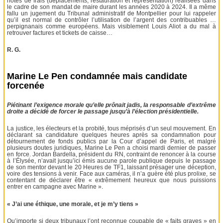
notes de frais (déplacements, restauration et représentation) réalisées dans
le cadre de son mandat de maire durant les années 2020 à 2024. Il a même
fallu un jugement du Tribunal administratif de Montpellier pour lui rappeler
qu’il est normal de contrôler l’utilisation de l’argent des contribuables …
perpignanais comme européens. Mais visiblement Louis Aliot a du mal à
retrouver factures et tickets de caisse…
R. G.
Marine Le Pen condamnée mais candidate
forcenée
Piétinant l’exigence morale qu’elle prônait jadis, la responsable d’extrême
droite a décidé de forcer le passage jusqu’à l’élection présidentielle.
La justice, les électeurs et la probité, tous méprisés d’un seul mouvement. En
déclarant sa candidature quelques heures après sa condamnation pour
détournement de fonds publics par la Cour d’appel de Paris, et malgré
plusieurs doutes juridiques, Marine Le Pen a choisi mardi dernier de passer
en force. Jordan Bardella, président du RN, contraint de renoncer à la course
à l’Élysée, n’avait jusqu’ici émis aucune parole publique depuis le passage
de son mentor devant le 20 Heures de TF1, laissant présager une déception,
voire des tensions à venir. Face aux caméras, il n’a guère été plus prolixe, se
contentant de déclarer être « extrêmement heureux que nous puissions
entrer en campagne avec Marine ».
« J’ai une éthique, une morale, et je m’y tiens »
Qu’importe si deux tribunaux l’ont reconnue coupable de « faits graves » en