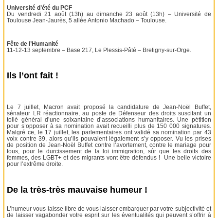
Université d’été du PCF
Du vendredi 21 août (13h) au dimanche 23 août (13h) – Université de
Toulouse Jean-Jaurès, 5 allée Antonio Machado – Toulouse.
Fête de l’Humanité
11-12-13 septembre – Base 217, Le Plessis-Pâté – Bretigny-sur-Orge.
Ils l’ont fait !
Le 7 juillet, Macron avait proposé la candidature de Jean-Noël Buffet,
sénateur LR réactionnaire, au poste de Défenseur des droits suscitant un
tollé général d’une soixantaine d’associations humanitaires. Une pétition
pour s’opposer à sa nomination avait recueilli plus de 150 000 signatures.
Malgré ce, le 17 juillet, les parlementaires ont validé sa nomination par 43
voix contre 39, alors qu’ils pouvaient légalement s’y opposer. Vu les prises
de position de Jean-Noël Buffet contre l’avortement, contre le mariage pour
tous, pour le durcissement de la loi immigration, sûr que les droits des
femmes, des LGBT+ et des migrants vont être défendus ! Une belle victoire
pour l’extrême droite.
De la très-très mauvaise humeur !
L’humeur vous laisse libre de vous laisser embarquer par votre subjectivité et
de laisser vagabonder votre esprit sur les éventualités qui peuvent s’offrir à