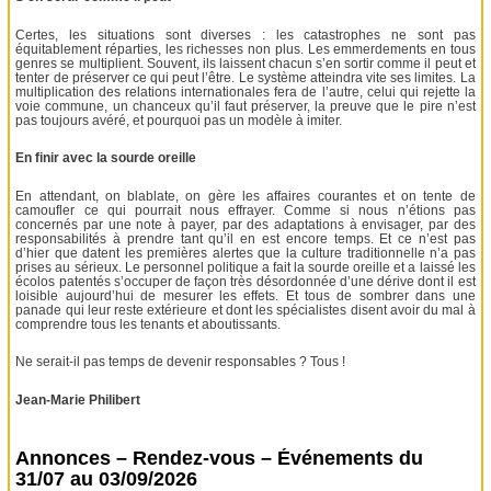
Certes, les situations sont diverses : les catastrophes ne sont pas
équitablement réparties, les richesses non plus. Les emmerdements en tous
genres se multiplient. Souvent, ils laissent chacun s’en sortir comme il peut et
tenter de préserver ce qui peut l’être. Le système atteindra vite ses limites. La
multiplication des relations internationales fera de l’autre, celui qui rejette la
voie commune, un chanceux qu’il faut préserver, la preuve que le pire n’est
pas toujours avéré, et pourquoi pas un modèle à imiter.
En finir avec la sourde oreille
En attendant, on blablate, on gère les affaires courantes et on tente de
camoufler ce qui pourrait nous effrayer. Comme si nous n’étions pas
concernés par une note à payer, par des adaptations à envisager, par des
responsabilités à prendre tant qu’il en est encore temps. Et ce n’est pas
d’hier que datent les premières alertes que la culture traditionnelle n’a pas
prises au sérieux. Le personnel politique a fait la sourde oreille et a laissé les
écolos patentés s’occuper de façon très désordonnée d’une dérive dont il est
loisible aujourd’hui de mesurer les effets. Et tous de sombrer dans une
panade qui leur reste extérieure et dont les spécialistes disent avoir du mal à
comprendre tous les tenants et aboutissants.
Ne serait-il pas temps de devenir responsables ? Tous !
Jean-Marie Philibert
Annonces – Rendez-vous – Événements du
31/07 au 03/09/2026