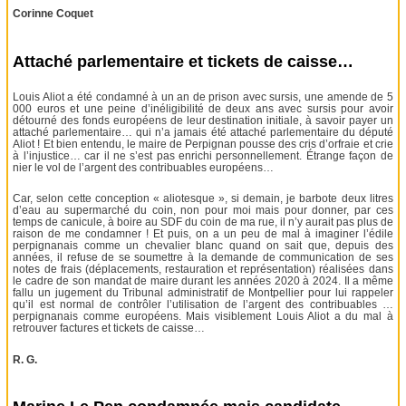
Corinne Coquet
Attaché parlementaire et tickets de caisse…
Louis Aliot a été condamné à un an de prison avec sursis, une amende de 5
000 euros et une peine d’inéligibilité de deux ans avec sursis pour avoir
détourné des fonds européens de leur destination initiale, à savoir payer un
attaché parlementaire… qui n’a jamais été attaché parlementaire du député
Aliot ! Et bien entendu, le maire de Perpignan pousse des cris d’orfraie et crie
à l’injustice… car il ne s’est pas enrichi personnellement. Étrange façon de
nier le vol de l’argent des contribuables européens…
Car, selon cette conception « aliotesque », si demain, je barbote deux litres
d’eau au supermarché du coin, non pour moi mais pour donner, par ces
temps de canicule, à boire au SDF du coin de ma rue, il n’y aurait pas plus de
raison de me condamner ! Et puis, on a un peu de mal à imaginer l’édile
perpignanais comme un chevalier blanc quand on sait que, depuis des
années, il refuse de se soumettre à la demande de communication de ses
notes de frais (déplacements, restauration et représentation) réalisées dans
le cadre de son mandat de maire durant les années 2020 à 2024. Il a même
fallu un jugement du Tribunal administratif de Montpellier pour lui rappeler
qu’il est normal de contrôler l’utilisation de l’argent des contribuables …
perpignanais comme européens. Mais visiblement Louis Aliot a du mal à
retrouver factures et tickets de caisse…
R. G.