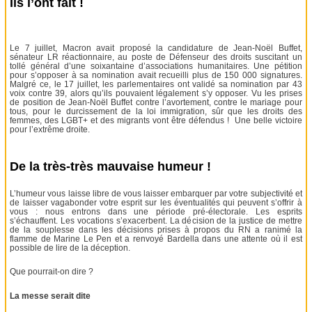
Ils l’ont fait !
Le 7 juillet, Macron avait proposé la candidature de Jean-Noël Buffet,
sénateur LR réactionnaire, au poste de Défenseur des droits suscitant un
tollé général d’une soixantaine d’associations humanitaires. Une pétition
pour s’opposer à sa nomination avait recueilli plus de 150 000 signatures.
Malgré ce, le 17 juillet, les parlementaires ont validé sa nomination par 43
voix contre 39, alors qu’ils pouvaient légalement s’y opposer. Vu les prises
de position de Jean-Noël Buffet contre l’avortement, contre le mariage pour
tous, pour le durcissement de la loi immigration, sûr que les droits des
femmes, des LGBT+ et des migrants vont être défendus ! Une belle victoire
pour l’extrême droite.
De la très-très mauvaise humeur !
L’humeur vous laisse libre de vous laisser embarquer par votre subjectivité et
de laisser vagabonder votre esprit sur les éventualités qui peuvent s’offrir à
vous : nous entrons dans une période pré-électorale. Les esprits
s’échauffent. Les vocations s’exacerbent. La décision de la justice de mettre
de la souplesse dans les décisions prises à propos du RN a ranimé la
flamme de Marine Le Pen et a renvoyé Bardella dans une attente où il est
possible de lire de la déception.
Que pourrait-on dire ?
La messe serait dite