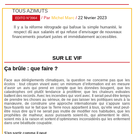
TOUS AZIMUTS
/ Par
Michel Marc
/
22 février 2023
EDITO N°3964
Il y a la réforme rétrograde qui bafoue la simple humanité, le
respect dû aux salariés et qui refuse d’envisager de nouveaux
financements pourtant justes et immédiatement accessibles.
SUR LE VIF
Ça brûle : que faire ?
Face aux dérèglements climatiques, la question ne concerne pas que les
écolos : tout citoyen vivant avec un minimum d’information est en mesure
d’avoir un avis qui prend en compte que les données bougent, que les
catastrophes ont plutôt tendance à proliférer, que les chaleurs estivales
battent des records. Avec les incendies qui vont avec. Il serait peut-être temps
de prendre les choses au sérieux, de ne pas laisser les politiques seuls à la
manœuvre, de construire une approche internationale qui s’appuie sans
faux-fuyants sur le fait que la Terre nous appartient à tous, qu’elle veut peut-
être nous dire qu’il ne serait pas inutile de modifier nos habitudes, que les
prophètes de malheur, aussi puissants soient-ils, qui alimentent le déni,
soient mis à la raison et sortent d’optimismes inconsidérés qui les enferment
dans une béatitude coupable.
S’en sortir comme il peut