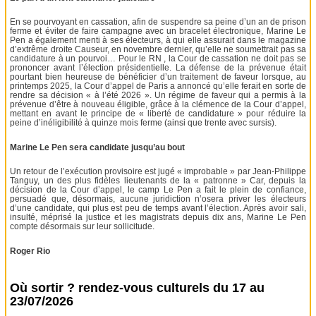
En se pourvoyant en cassation, afin de suspendre sa peine d’un an de prison
ferme et éviter de faire campagne avec un bracelet électronique, Marine Le
Pen a également menti à ses électeurs, à qui elle assurait dans le magazine
d’extrême droite Causeur, en novembre dernier, qu’elle ne soumettrait pas sa
candidature à un pourvoi… Pour le RN , la Cour de cassation ne doit pas se
prononcer avant l’élection présidentielle. La défense de la prévenue était
pourtant bien heureuse de bénéficier d’un traitement de faveur lorsque, au
printemps 2025, la Cour d’appel de Paris a annoncé qu’elle ferait en sorte de
rendre sa décision « à l’été 2026 ». Un régime de faveur qui a permis à la
prévenue d’être à nouveau éligible, grâce à la clémence de la Cour d’appel,
mettant en avant le principe de « liberté de candidature » pour réduire la
peine d’inéligibilité à quinze mois ferme (ainsi que trente avec sursis).
Marine Le Pen sera candidate jusqu’au bout
Un retour de l’exécution provisoire est jugé « improbable » par Jean-Philippe
Tanguy, un des plus fidèles lieutenants de la « patronne » Car, depuis la
décision de la Cour d’appel, le camp Le Pen a fait le plein de confiance,
persuadé que, désormais, aucune juridiction n’osera priver les électeurs
d’une candidate, qui plus est peu de temps avant l’élection. Après avoir sali,
insulté, méprisé la justice et les magistrats depuis dix ans, Marine Le Pen
compte désormais sur leur sollicitude.
Roger Rio
Où sortir ? rendez-vous culturels du 17 au
23/07/2026