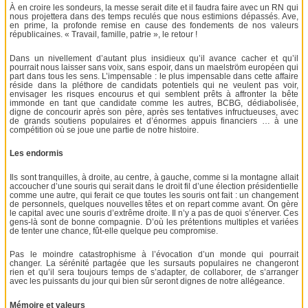
À en croire les sondeurs, la messe serait dite et il faudra faire avec un RN qui
nous projettera dans des temps reculés que nous estimions dépassés. Ave,
en prime, la profonde remise en cause des fondements de nos valeurs
républicaines. « Travail, famille, patrie », le retour !
Dans un nivellement d’autant plus insidieux qu’il avance cacher et qu’il
pourrait nous laisser sans voix, sans espoir, dans un maelström européen qui
part dans tous les sens. L’impensable : le plus impensable dans cette affaire
réside dans la pléthore de candidats potentiels qui ne veulent pas voir,
envisager les risques encourus et qui semblent prêts à affronter la bête
immonde en tant que candidate comme les autres, BCBG, dédiabolisée,
digne de concourir après son père, après ses tentatives infructueuses, avec
de grands soutiens populaires et d’énormes appuis financiers … à une
compétition où se joue une partie de notre histoire.
Les endormis
Ils sont tranquilles, à droite, au centre, à gauche, comme si la montagne allait
accoucher d’une souris qui serait dans le droit fil d’une élection présidentielle
comme une autre, qui ferait ce que toutes les souris ont fait : un changement
de personnels, quelques nouvelles têtes et on repart comme avant. On gère
le capital avec une souris d’extrême droite. Il n’y a pas de quoi s’énerver. Ces
gens-là sont de bonne compagnie. D’où les prétentions multiples et variées
de tenter une chance, fût-elle quelque peu compromise.
Pas le moindre catastrophisme à l’évocation d’un monde qui pourrait
changer. La sérénité partagée que les sursauts populaires ne changeront
rien et qu’il sera toujours temps de s’adapter, de collaborer, de s’arranger
avec les puissants du jour qui bien sûr seront dignes de notre allégeance.
Mémoire et valeurs