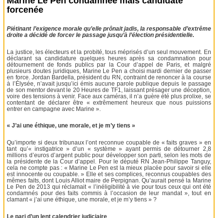
Marine Le Pen condamnée mais candidate
forcenée
Piétinant l’exigence morale qu’elle prônait jadis, la responsable d’extrême
droite a décidé de forcer le passage jusqu’à l’élection présidentielle.
La justice, les électeurs et la probité, tous méprisés d’un seul mouvement. En
déclarant sa candidature quelques heures après sa condamnation pour
détournement de fonds publics par la Cour d’appel de Paris, et malgré
plusieurs doutes juridiques, Marine Le Pen a choisi mardi dernier de passer
en force. Jordan Bardella, président du RN, contraint de renoncer à la course
à l’Élysée, n’avait jusqu’ici émis aucune parole publique depuis le passage
de son mentor devant le 20 Heures de TF1, laissant présager une déception,
voire des tensions à venir. Face aux caméras, il n’a guère été plus prolixe, se
contentant de déclarer être « extrêmement heureux que nous puissions
entrer en campagne avec Marine ».
« J’ai une éthique, une morale, et je m’y tiens »
Qu’importe si deux tribunaux l’ont reconnue coupable de « faits graves » en
tant qu’« instigatrice » d’un « système » ayant permis de détourner 2,8
millions d’euros d’argent public pour développer son parti, selon les mots de
la présidente de la Cour d’appel. Pour le député RN Jean-Philippe Tanguy,
cela ne compte pas : « Marine Le Pen est la mieux placée pour savoir si elle
est innocente ou coupable. » Elle et ses complices, reconnus coupables des
mêmes faits, dont Louis Alliot maire de Perpignan. Qu’aurait pensé la Marine
Le Pen de 2013 qui réclamait « l’inéligibilité à vie pour tous ceux qui ont été
condamnés pour des faits commis à l’occasion de leur mandat », tout en
clamant « j’ai une éthique, une morale, et je m’y tiens » ?
Le pari d’un lent calendrier judiciaire