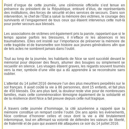
Point d’orgue de cette journée, une cérémonie officielle s’est tenue en
présence du président de la République, entouré d’élus, de représentants
des institutions, des forces de sécurité et des services de secours. Dans son
intervention, le chef de l’État a salué la mémoire des victimes, le courage des
survivants et l’engagement de tous ceux qui étaient intervenus cette nuit-là
pour porter secours aux blessés.
Les associations de victimes ont également pris la parole, rappelant que si le
temps apaise parfois les blessures, il n’efface ni les absences ni les
traumatismes. Elles ont insisté sur l’importance de préserver la mémoire de
cette tragédie et de transmettre son histoire aux jeunes générations afin que
de tels actes ne sombrent jamais dans l’oubli.
Tout au long de la journée, les habitants de Nice se sont succédé devant le
mémorial pour déposer des fleurs, allumer des bougies ou simplement se
recueillir en silence. Les visages étaient graves, les regards souvent tournés
vers la mer, symbole d’une ville qui a dû apprendre à se reconstruire sans
oublier.
L’attentat du 14 juillet 2016 demeure l’un des plus meurtriers perpétrés sur le
sol français. Il avait coûté la vie à 86 personnes, dont 15 enfants, et fait plus
de 450 blessés. Dix ans plus tard, la douleur reste vive pour de nombreuses
familles, mais cette commémoration témoigne également de la solidarité et
de la résilience dont Nice a fait preuve depuis cette nuit tragique.
À travers cette journée d’hommage, la cité azuréenne a rappelé que la
mémoire constitue un rempart contre l’oubli. Dix ans après les événements,
Nice continue d’honorer celles et ceux dont la vie a été brutalement
interrompue, tout en affirmant sa volonté de défendre les valeurs de liberté,
de fraternité et de paix qui avaient été attaquées ce soir du 14 juillet 2016.