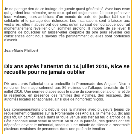
Je ne partage rien de ce foutage de gueule quasi généralisé. Avec tous ceux
qui gardent leur mémoire, avec ceux qui ont toujours tout fait pour préserver
leurs valeurs, leurs ambitions d’un monde de paix, de justice, bâti sur la
solidarité et le partage des richesses. Les incantations sont à laisser aux
vestiaires, elles n’abuseront que ceux qu’un sursaut démocratique pourrait
momentanément réveiller d’un sommeil profond. Il importe de se lever. Il
importe de bousculer un laisser-aller coupable du pire pour réveiller ces
consciences dont nous savons très pertinemment qu’elles sont porteuses
d’avenir.
Jean-Marie Philibert
Dix ans après l’attentat du 14 juillet 2016, Nice se
recueille pour ne jamais oublier
Dix ans après l’attentat qui a endeuillé la Promenade des Anglais, Nice a
rendu un hommage solennel aux 86 victimes de l’attaque terroriste du 14
juillet 2016. Une journée placée sous le signe du souvenir, de la dignité et de
la résilience, en présence des familles des victimes, des rescapés, des
autorités locales et nationales, ainsi que de nombreux Niçois.
Les commémorations ont débuté dès la matinée avec plusieurs temps de
recueillement organisés sur la Promenade des Anglais, là même où, dix ans
plus tôt, un camion lancé dans la foule venue assister au feu d’artifice de la
Fête nationale avait semé la terreur. Au fil de la journée, des gerbes ont été
déposées devant le mémorial, tandis qu’une minute de silence a rassemblé
plusieurs centaines de personnes dans une profonde émotion.