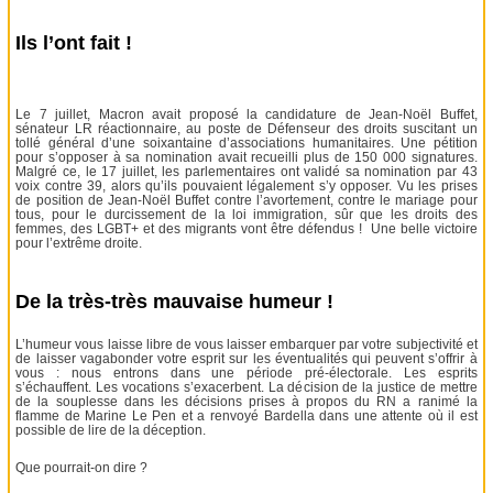
Ils l’ont fait !
Le 7 juillet, Macron avait proposé la candidature de Jean-Noël Buffet,
sénateur LR réactionnaire, au poste de Défenseur des droits suscitant un
tollé général d’une soixantaine d’associations humanitaires. Une pétition
pour s’opposer à sa nomination avait recueilli plus de 150 000 signatures.
Malgré ce, le 17 juillet, les parlementaires ont validé sa nomination par 43
voix contre 39, alors qu’ils pouvaient légalement s’y opposer. Vu les prises
de position de Jean-Noël Buffet contre l’avortement, contre le mariage pour
tous, pour le durcissement de la loi immigration, sûr que les droits des
femmes, des LGBT+ et des migrants vont être défendus ! Une belle victoire
pour l’extrême droite.
De la très-très mauvaise humeur !
L’humeur vous laisse libre de vous laisser embarquer par votre subjectivité et
de laisser vagabonder votre esprit sur les éventualités qui peuvent s’offrir à
vous : nous entrons dans une période pré-électorale. Les esprits
s’échauffent. Les vocations s’exacerbent. La décision de la justice de mettre
de la souplesse dans les décisions prises à propos du RN a ranimé la
flamme de Marine Le Pen et a renvoyé Bardella dans une attente où il est
possible de lire de la déception.
Que pourrait-on dire ?