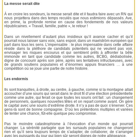
La messe serait dite
À en croire les sondeurs, la messe serait dite et il faudra faire avec un RN qui
nous projettera dans des temps reculés que nous estimions dépassés. Ave,
en prime, la profonde remise en cause des fondements de nos valeurs
républicaines. « Travail, famille, patrie », le retour !
Dans un nivellement d’autant plus insidieux qu’il avance cacher et qu’il
pourrait nous laisser sans voix, sans espoir, dans un maelström européen qui
part dans tous les sens. L’impensable : le plus impensable dans cette affaire
réside dans la pléthore de candidats potentiels qui ne veulent pas voir,
envisager les risques encourus et qui semblent prêts à affronter la bête
immonde en tant que candidate comme les autres, BCBG, dédiabolisée,
digne de concourir après son père, après ses tentatives infructueuses, avec
de grands soutiens populaires et d’énormes appuis financiers … à une
compétition où se joue une partie de notre histoire.
Les endormis
Ils sont tranquilles, à droite, au centre, à gauche, comme si la montagne allait
accoucher d’une souris qui serait dans le droit fil d’une élection présidentielle
comme une autre, qui ferait ce que toutes les souris ont fait : un changement
de personnels, quelques nouvelles têtes et on repart comme avant. On gère
le capital avec une souris d’extrême droite. Il n’y a pas de quoi s’énerver. Ces
gens-là sont de bonne compagnie. D’où les prétentions multiples et variées
de tenter une chance, fût-elle quelque peu compromise.
Pas le moindre catastrophisme à l’évocation d’un monde qui pourrait
changer. La sérénité partagée que les sursauts populaires ne changeront
rien et qu’il sera toujours temps de s’adapter, de collaborer, de s’arranger
avec les puissants du jour qui bien sûr seront dignes de notre allégeance.