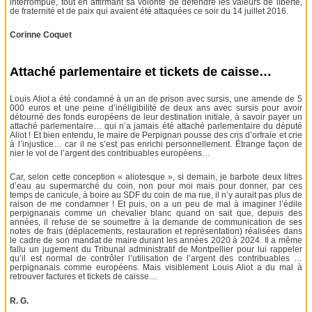
interrompue, tout en affirmant sa volonté de défendre les valeurs de liberté,
de fraternité et de paix qui avaient été attaquées ce soir du 14 juillet 2016.
Corinne Coquet
Attaché parlementaire et tickets de caisse…
Louis Aliot a été condamné à un an de prison avec sursis, une amende de 5
000 euros et une peine d’inéligibilité de deux ans avec sursis pour avoir
détourné des fonds européens de leur destination initiale, à savoir payer un
attaché parlementaire… qui n’a jamais été attaché parlementaire du député
Aliot ! Et bien entendu, le maire de Perpignan pousse des cris d’orfraie et crie
à l’injustice… car il ne s’est pas enrichi personnellement. Étrange façon de
nier le vol de l’argent des contribuables européens…
Car, selon cette conception « aliotesque », si demain, je barbote deux litres
d’eau au supermarché du coin, non pour moi mais pour donner, par ces
temps de canicule, à boire au SDF du coin de ma rue, il n’y aurait pas plus de
raison de me condamner ! Et puis, on a un peu de mal à imaginer l’édile
perpignanais comme un chevalier blanc quand on sait que, depuis des
années, il refuse de se soumettre à la demande de communication de ses
notes de frais (déplacements, restauration et représentation) réalisées dans
le cadre de son mandat de maire durant les années 2020 à 2024. Il a même
fallu un jugement du Tribunal administratif de Montpellier pour lui rappeler
qu’il est normal de contrôler l’utilisation de l’argent des contribuables …
perpignanais comme européens. Mais visiblement Louis Aliot a du mal à
retrouver factures et tickets de caisse…
R. G.