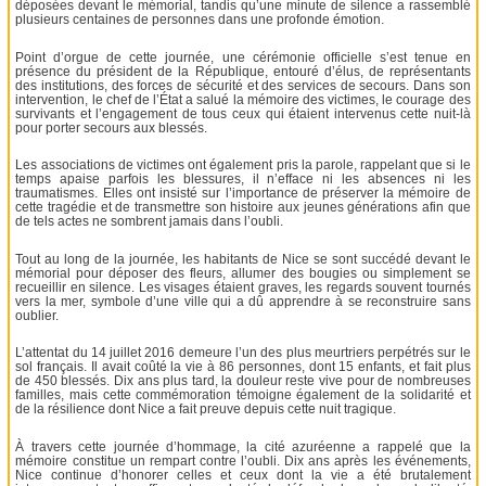
déposées devant le mémorial, tandis qu’une minute de silence a rassemblé
plusieurs centaines de personnes dans une profonde émotion.
Point d’orgue de cette journée, une cérémonie officielle s’est tenue en
présence du président de la République, entouré d’élus, de représentants
des institutions, des forces de sécurité et des services de secours. Dans son
intervention, le chef de l’État a salué la mémoire des victimes, le courage des
survivants et l’engagement de tous ceux qui étaient intervenus cette nuit-là
pour porter secours aux blessés.
Les associations de victimes ont également pris la parole, rappelant que si le
temps apaise parfois les blessures, il n’efface ni les absences ni les
traumatismes. Elles ont insisté sur l’importance de préserver la mémoire de
cette tragédie et de transmettre son histoire aux jeunes générations afin que
de tels actes ne sombrent jamais dans l’oubli.
Tout au long de la journée, les habitants de Nice se sont succédé devant le
mémorial pour déposer des fleurs, allumer des bougies ou simplement se
recueillir en silence. Les visages étaient graves, les regards souvent tournés
vers la mer, symbole d’une ville qui a dû apprendre à se reconstruire sans
oublier.
L’attentat du 14 juillet 2016 demeure l’un des plus meurtriers perpétrés sur le
sol français. Il avait coûté la vie à 86 personnes, dont 15 enfants, et fait plus
de 450 blessés. Dix ans plus tard, la douleur reste vive pour de nombreuses
familles, mais cette commémoration témoigne également de la solidarité et
de la résilience dont Nice a fait preuve depuis cette nuit tragique.
À travers cette journée d’hommage, la cité azuréenne a rappelé que la
mémoire constitue un rempart contre l’oubli. Dix ans après les événements,
Nice continue d’honorer celles et ceux dont la vie a été brutalement