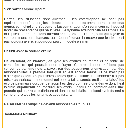
S’en sortir comme il peut
Certes, les situations sont diverses : les catastrophes ne sont pas
équitablement réparties, les richesses non plus. Les emmerdements en tous
genres se multiplient. Souvent, ils laissent chacun s’en sortir comme il peut et
tenter de préserver ce qui peut l’être. Le système atteindra vite ses limites. La
multiplication des relations internationales fera de l’autre, celui qui rejette la
voie commune, un chanceux qu’il faut préserver, la preuve que le pire n’est
pas toujours avéré, et pourquoi pas un modèle à imiter.
En finir avec la sourde oreille
En attendant, on blablate, on gère les affaires courantes et on tente de
camoufler ce qui pourrait nous effrayer. Comme si nous n’étions pas
concernés par une note à payer, par des adaptations à envisager, par des
responsabilités à prendre tant qu’il en est encore temps. Et ce n’est pas
d’hier que datent les premières alertes que la culture traditionnelle n’a pas
prises au sérieux. Le personnel politique a fait la sourde oreille et a laissé les
écolos patentés s’occuper de façon très désordonnée d’une dérive dont il est
loisible aujourd’hui de mesurer les effets. Et tous de sombrer dans une
panade qui leur reste extérieure et dont les spécialistes disent avoir du mal à
comprendre tous les tenants et aboutissants.
Ne serait-il pas temps de devenir responsables ? Tous !
Jean-Marie Philibert