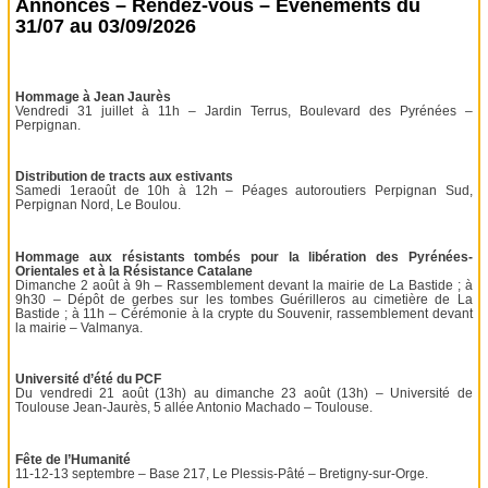
Annonces – Rendez-vous – Événements du
31/07 au 03/09/2026
Hommage à Jean Jaurès
Vendredi 31 juillet à 11h – Jardin Terrus, Boulevard des Pyrénées –
Perpignan.
Distribution de tracts aux estivants
Samedi 1eraoût de 10h à 12h – Péages autoroutiers Perpignan Sud,
Perpignan Nord, Le Boulou.
Hommage aux résistants tombés pour la libération des Pyrénées-
Orientales et à la Résistance Catalane
Dimanche 2 août à 9h – Rassemblement devant la mairie de La Bastide ; à
9h30 – Dépôt de gerbes sur les tombes Guérilleros au cimetière de La
Bastide ; à 11h – Cérémonie à la crypte du Souvenir, rassemblement devant
la mairie – Valmanya.
Université d’été du PCF
Du vendredi 21 août (13h) au dimanche 23 août (13h) – Université de
Toulouse Jean-Jaurès, 5 allée Antonio Machado – Toulouse.
Fête de l’Humanité
11-12-13 septembre – Base 217, Le Plessis-Pâté – Bretigny-sur-Orge.