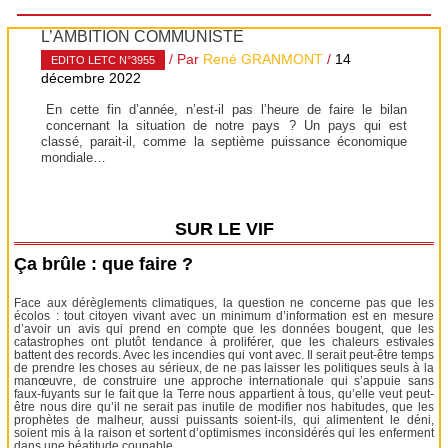
L’AMBITION COMMUNISTE
/ Par
René GRANMONT
/
14
EDITO LETC N°3955
décembre 2022
En cette fin d’année, n’est-il pas l’heure de faire le bilan
concernant la situation de notre pays ? Un pays qui est
classé, parait-il, comme la septième puissance économique
mondiale…
SUR LE VIF
Ça brûle : que faire ?
Face aux dérèglements climatiques, la question ne concerne pas que les
écolos : tout citoyen vivant avec un minimum d’information est en mesure
d’avoir un avis qui prend en compte que les données bougent, que les
catastrophes ont plutôt tendance à proliférer, que les chaleurs estivales
battent des records. Avec les incendies qui vont avec. Il serait peut-être temps
de prendre les choses au sérieux, de ne pas laisser les politiques seuls à la
manœuvre, de construire une approche internationale qui s’appuie sans
faux-fuyants sur le fait que la Terre nous appartient à tous, qu’elle veut peut-
être nous dire qu’il ne serait pas inutile de modifier nos habitudes, que les
prophètes de malheur, aussi puissants soient-ils, qui alimentent le déni,
soient mis à la raison et sortent d’optimismes inconsidérés qui les enferment
dans une béatitude coupable.