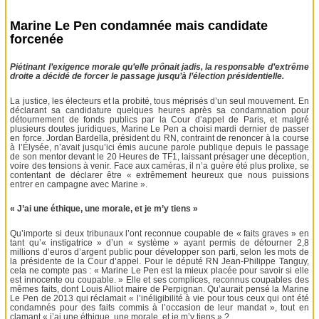
Marine Le Pen condamnée mais candidate
forcenée
Piétinant l’exigence morale qu’elle prônait jadis, la responsable d’extrême
droite a décidé de forcer le passage jusqu’à l’élection présidentielle.
La justice, les électeurs et la probité, tous méprisés d’un seul mouvement. En
déclarant sa candidature quelques heures après sa condamnation pour
détournement de fonds publics par la Cour d’appel de Paris, et malgré
plusieurs doutes juridiques, Marine Le Pen a choisi mardi dernier de passer
en force. Jordan Bardella, président du RN, contraint de renoncer à la course
à l’Élysée, n’avait jusqu’ici émis aucune parole publique depuis le passage
de son mentor devant le 20 Heures de TF1, laissant présager une déception,
voire des tensions à venir. Face aux caméras, il n’a guère été plus prolixe, se
contentant de déclarer être « extrêmement heureux que nous puissions
entrer en campagne avec Marine ».
« J’ai une éthique, une morale, et je m’y tiens »
Qu’importe si deux tribunaux l’ont reconnue coupable de « faits graves » en
tant qu’« instigatrice » d’un « système » ayant permis de détourner 2,8
millions d’euros d’argent public pour développer son parti, selon les mots de
la présidente de la Cour d’appel. Pour le député RN Jean-Philippe Tanguy,
cela ne compte pas : « Marine Le Pen est la mieux placée pour savoir si elle
est innocente ou coupable. » Elle et ses complices, reconnus coupables des
mêmes faits, dont Louis Alliot maire de Perpignan. Qu’aurait pensé la Marine
Le Pen de 2013 qui réclamait « l’inéligibilité à vie pour tous ceux qui ont été
condamnés pour des faits commis à l’occasion de leur mandat », tout en
clamant « j’ai une éthique, une morale, et je m’y tiens » ?