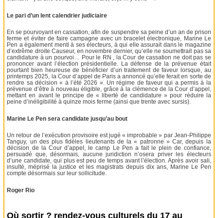
Le pari d’un lent calendrier judiciaire
En se pourvoyant en cassation, afin de suspendre sa peine d’un an de prison
ferme et éviter de faire campagne avec un bracelet électronique, Marine Le
Pen a également menti à ses électeurs, à qui elle assurait dans le magazine
d’extrême droite Causeur, en novembre dernier, qu’elle ne soumettrait pas sa
candidature à un pourvoi… Pour le RN , la Cour de cassation ne doit pas se
prononcer avant l’élection présidentielle. La défense de la prévenue était
pourtant bien heureuse de bénéficier d’un traitement de faveur lorsque, au
printemps 2025, la Cour d’appel de Paris a annoncé qu’elle ferait en sorte de
rendre sa décision « à l’été 2026 ». Un régime de faveur qui a permis à la
prévenue d’être à nouveau éligible, grâce à la clémence de la Cour d’appel,
mettant en avant le principe de « liberté de candidature » pour réduire la
peine d’inéligibilité à quinze mois ferme (ainsi que trente avec sursis).
Marine Le Pen sera candidate jusqu’au bout
Un retour de l’exécution provisoire est jugé « improbable » par Jean-Philippe
Tanguy, un des plus fidèles lieutenants de la « patronne » Car, depuis la
décision de la Cour d’appel, le camp Le Pen a fait le plein de confiance,
persuadé que, désormais, aucune juridiction n’osera priver les électeurs
d’une candidate, qui plus est peu de temps avant l’élection. Après avoir sali,
insulté, méprisé la justice et les magistrats depuis dix ans, Marine Le Pen
compte désormais sur leur sollicitude.
Roger Rio
Où sortir ? rendez-vous culturels du 17 au