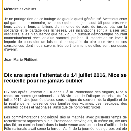
Mémoire et valeurs
Je ne partage rien de ce foutage de gueule quasi généralisé. Avec tous ceux
qui gardent leur mémoire, avec ceux qui ont toujours tout fait pour préserver
leurs valeurs, leurs ambitions d’un monde de paix, de justice, bâti sur la
solidarité et le partage des richesses. Les incantations sont à laisser aux
vestiaires, elles n’abuseront que ceux qu’un sursaut démocratique pourrait
momentanément réveiller d’un sommeil profond. Il importe de se lever. Il
importe de bousculer un laisser-aller coupable du pire pour réveiller ces
consciences dont nous savons très pertinemment qu’elles sont porteuses
d’avenir.
Jean-Marie Philibert
Dix ans après l’attentat du 14 juillet 2016, Nice se
recueille pour ne jamais oublier
Dix ans après l’attentat qui a endeuillé la Promenade des Anglais, Nice a
rendu un hommage solennel aux 86 victimes de l’attaque terroriste du 14
juillet 2016. Une journée placée sous le signe du souvenir, de la dignité et de
la résilience, en présence des familles des victimes, des rescapés, des
autorités locales et nationales, ainsi que de nombreux Niçois.
Les commémorations ont débuté dès la matinée avec plusieurs temps de
recueillement organisés sur la Promenade des Anglais, là même où, dix ans
plus tôt, un camion lancé dans la foule venue assister au feu d’artifice de la
Fête nationale avait semé la terreur. Au fil de la journée, des gerbes ont été