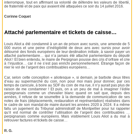
interrompue, tout en affirmant sa volonté de défendre les valeurs de liberté,
de fraternité et de paix qui avaient été attaquées ce soir du 14 juillet 2016.
Corinne Coquet
Attaché parlementaire et tickets de caisse…
Louis Aliot a été condamné à un an de prison avec sursis, une amende de 5
000 euros et une peine d’inéligibilité de deux ans avec sursis pour avoir
détourné des fonds européens de leur destination initiale, à savoir payer un
attaché parlementaire… qui n’a jamais été attaché parlementaire du député
Aliot ! Et bien entendu, le maire de Perpignan pousse des cris d’orfraie et crie
à l’injustice… car il ne s’est pas enrichi personnellement. Étrange façon de
nier le vol de l’argent des contribuables européens…
Car, selon cette conception « aliotesque », si demain, je barbote deux litres
d’eau au supermarché du coin, non pour moi mais pour donner, par ces
temps de canicule, à boire au SDF du coin de ma rue, il n’y aurait pas plus de
raison de me condamner ! Et puis, on a un peu de mal à imaginer l’édile
perpignanais comme un chevalier blanc quand on sait que, depuis des
années, il refuse de se soumettre à la demande de communication de ses
notes de frais (déplacements, restauration et représentation) réalisées dans
le cadre de son mandat de maire durant les années 2020 à 2024. Il a même
fallu un jugement du Tribunal administratif de Montpellier pour lui rappeler
qu’il est normal de contrôler l’utilisation de l’argent des contribuables …
perpignanais comme européens. Mais visiblement Louis Aliot a du mal à
retrouver factures et tickets de caisse…
R. G.