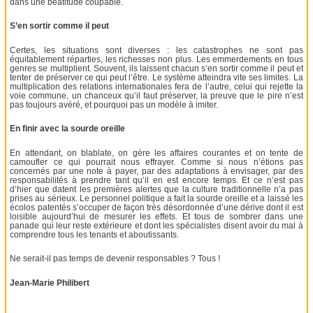
dans une béatitude coupable.
S’en sortir comme il peut
Certes, les situations sont diverses : les catastrophes ne sont pas
équitablement réparties, les richesses non plus. Les emmerdements en tous
genres se multiplient. Souvent, ils laissent chacun s’en sortir comme il peut et
tenter de préserver ce qui peut l’être. Le système atteindra vite ses limites. La
multiplication des relations internationales fera de l’autre, celui qui rejette la
voie commune, un chanceux qu’il faut préserver, la preuve que le pire n’est
pas toujours avéré, et pourquoi pas un modèle à imiter.
En finir avec la sourde oreille
En attendant, on blablate, on gère les affaires courantes et on tente de
camoufler ce qui pourrait nous effrayer. Comme si nous n’étions pas
concernés par une note à payer, par des adaptations à envisager, par des
responsabilités à prendre tant qu’il en est encore temps. Et ce n’est pas
d’hier que datent les premières alertes que la culture traditionnelle n’a pas
prises au sérieux. Le personnel politique a fait la sourde oreille et a laissé les
écolos patentés s’occuper de façon très désordonnée d’une dérive dont il est
loisible aujourd’hui de mesurer les effets. Et tous de sombrer dans une
panade qui leur reste extérieure et dont les spécialistes disent avoir du mal à
comprendre tous les tenants et aboutissants.
Ne serait-il pas temps de devenir responsables ? Tous !
Jean-Marie Philibert