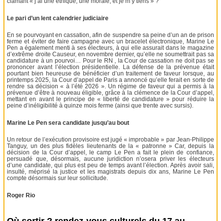
clamant « j’ai une éthique, une morale, et je m’y tiens » ?
Le pari d’un lent calendrier judiciaire
En se pourvoyant en cassation, afin de suspendre sa peine d’un an de prison
ferme et éviter de faire campagne avec un bracelet électronique, Marine Le
Pen a également menti à ses électeurs, à qui elle assurait dans le magazine
d’extrême droite Causeur, en novembre dernier, qu’elle ne soumettrait pas sa
candidature à un pourvoi… Pour le RN , la Cour de cassation ne doit pas se
prononcer avant l’élection présidentielle. La défense de la prévenue était
pourtant bien heureuse de bénéficier d’un traitement de faveur lorsque, au
printemps 2025, la Cour d’appel de Paris a annoncé qu’elle ferait en sorte de
rendre sa décision « à l’été 2026 ». Un régime de faveur qui a permis à la
prévenue d’être à nouveau éligible, grâce à la clémence de la Cour d’appel,
mettant en avant le principe de « liberté de candidature » pour réduire la
peine d’inéligibilité à quinze mois ferme (ainsi que trente avec sursis).
Marine Le Pen sera candidate jusqu’au bout
Un retour de l’exécution provisoire est jugé « improbable » par Jean-Philippe
Tanguy, un des plus fidèles lieutenants de la « patronne » Car, depuis la
décision de la Cour d’appel, le camp Le Pen a fait le plein de confiance,
persuadé que, désormais, aucune juridiction n’osera priver les électeurs
d’une candidate, qui plus est peu de temps avant l’élection. Après avoir sali,
insulté, méprisé la justice et les magistrats depuis dix ans, Marine Le Pen
compte désormais sur leur sollicitude.
Roger Rio