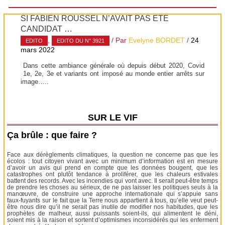
SI FABIEN ROUSSEL N’AVAIT PAS ÉTÉ
CANDIDAT …
,
/ Par
Evelyne BORDET
/
24
EDITO
EDITO DU N° 3921
mars 2022
Dans cette ambiance générale où depuis début 2020, Covid
1e, 2e, 3e et variants ont imposé au monde entier arrêts sur
image…..
SUR LE VIF
Ça brûle : que faire ?
Face aux dérèglements climatiques, la question ne concerne pas que les
écolos : tout citoyen vivant avec un minimum d’information est en mesure
d’avoir un avis qui prend en compte que les données bougent, que les
catastrophes ont plutôt tendance à proliférer, que les chaleurs estivales
battent des records. Avec les incendies qui vont avec. Il serait peut-être temps
de prendre les choses au sérieux, de ne pas laisser les politiques seuls à la
manœuvre, de construire une approche internationale qui s’appuie sans
faux-fuyants sur le fait que la Terre nous appartient à tous, qu’elle veut peut-
être nous dire qu’il ne serait pas inutile de modifier nos habitudes, que les
prophètes de malheur, aussi puissants soient-ils, qui alimentent le déni,
soient mis à la raison et sortent d’optimismes inconsidérés qui les enferment