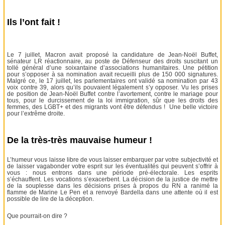
Ils l’ont fait !
Le 7 juillet, Macron avait proposé la candidature de Jean-Noël Buffet,
sénateur LR réactionnaire, au poste de Défenseur des droits suscitant un
tollé général d’une soixantaine d’associations humanitaires. Une pétition
pour s’opposer à sa nomination avait recueilli plus de 150 000 signatures.
Malgré ce, le 17 juillet, les parlementaires ont validé sa nomination par 43
voix contre 39, alors qu’ils pouvaient légalement s’y opposer. Vu les prises
de position de Jean-Noël Buffet contre l’avortement, contre le mariage pour
tous, pour le durcissement de la loi immigration, sûr que les droits des
femmes, des LGBT+ et des migrants vont être défendus ! Une belle victoire
pour l’extrême droite.
De la très-très mauvaise humeur !
L’humeur vous laisse libre de vous laisser embarquer par votre subjectivité et
de laisser vagabonder votre esprit sur les éventualités qui peuvent s’offrir à
vous : nous entrons dans une période pré-électorale. Les esprits
s’échauffent. Les vocations s’exacerbent. La décision de la justice de mettre
de la souplesse dans les décisions prises à propos du RN a ranimé la
flamme de Marine Le Pen et a renvoyé Bardella dans une attente où il est
possible de lire de la déception.
Que pourrait-on dire ?