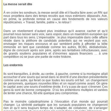
La messe serait dite
À en croire les sondeurs, la messe serait dite et il faudra faire avec un RN qui
nous projettera dans des temps reculés que nous estimions dépassés. Ave,
en prime, la profonde remise en cause des fondements de nos valeurs
républicaines. « Travail, famille, patrie », le retour !
Dans un nivellement d’autant plus insidieux qu’il avance cacher et qu’il
pourrait nous laisser sans voix, sans espoir, dans un maelström européen qui
part dans tous les sens. L’impensable : le plus impensable dans cette affaire
réside dans la pléthore de candidats potentiels qui ne veulent pas voir,
envisager les risques encourus et qui semblent prêts à affronter la bête
immonde en tant que candidate comme les autres, BCBG, dédiabolisée,
digne de concourir après son père, après ses tentatives infructueuses, avec
de grands soutiens populaires et d’énormes appuis financiers … à une
compétition où se joue une partie de notre histoire.
Les endormis
Ils sont tranquilles, à droite, au centre, à gauche, comme si la montagne allait
accoucher d’une souris qui serait dans le droit fil d’une élection présidentielle
comme une autre, qui ferait ce que toutes les souris ont fait : un changement
de personnels, quelques nouvelles têtes et on repart comme avant. On gère
le capital avec une souris d’extrême droite. Il n’y a pas de quoi s’énerver. Ces
gens-là sont de bonne compagnie. D’où les prétentions multiples et variées
de tenter une chance, fût-elle quelque peu compromise.
Pas le moindre catastrophisme à l’évocation d’un monde qui pourrait
changer. La sérénité partagée que les sursauts populaires ne changeront
rien et qu’il sera toujours temps de s’adapter, de collaborer, de s’arranger