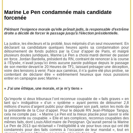
Marine Le Pen condamnée mais candidate
forcenée
Piétinant l’exigence morale qu’elle prônait jadis, la responsable d’extrême
droite a décidé de forcer le passage jusqu’à l’élection présidentielle.
La justice, les électeurs et la probité, tous méprisés d’un seul mouvement. En
déclarant sa candidature quelques heures après sa condamnation pour
détournement de fonds publics par la Cour d’appel de Paris, et malgré
plusieurs doutes juridiques, Marine Le Pen a choisi mardi dernier de passer
en force. Jordan Bardella, président du RN, contraint de renoncer à la course
à l’Élysée, n’avait jusqu’ici émis aucune parole publique depuis le passage
de son mentor devant le 20 Heures de TF1, laissant présager une déception,
voire des tensions à venir. Face aux caméras, il n’a guère été plus prolixe, se
contentant de déclarer être « extrêmement heureux que nous puissions
entrer en campagne avec Marine ».
« J’ai une éthique, une morale, et je m’y tiens »
Qu’importe si deux tribunaux l’ont reconnue coupable de « faits graves » en
tant qu’« instigatrice » d’un « système » ayant permis de détourner 2,8
millions d’euros d’argent public pour développer son parti, selon les mots de
la présidente de la Cour d’appel. Pour le député RN Jean-Philippe Tanguy,
cela ne compte pas : « Marine Le Pen est la mieux placée pour savoir si elle
est innocente ou coupable. » Elle et ses complices, reconnus coupables des
mêmes faits, dont Louis Alliot maire de Perpignan. Qu’aurait pensé la Marine
Le Pen de 2013 qui réclamait « l’inéligibilité à vie pour tous ceux qui ont été
condamnés pour des faits commis à l’occasion de leur mandat », tout en