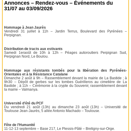
Annonces – Rendez-vous – Événements du
31/07 au 03/09/2026
Hommage à Jean Jaurès
Vendredi 31 juillet à 11h – Jardin Terrus, Boulevard des Pyrénées –
Perpignan.
Distribution de tracts aux estivants
Samedi 1eraoût de 10h à 12h – Péages autoroutiers Perpignan Sud,
Perpignan Nord, Le Boulou.
Hommage aux résistants tombés pour la libération des Pyrénées-
Orientales et à la Résistance Catalane
Dimanche 2 août à 9h – Rassemblement devant la mairie de La Bastide ; à
9h30 – Dépôt de gerbes sur les tombes Guérilleros au cimetière de La
Bastide ; à 11h – Cérémonie à la crypte du Souvenir, rassemblement devant
la mairie – Valmanya.
Université d’été du PCF
Du vendredi 21 août (13h) au dimanche 23 août (13h) – Université de
Toulouse Jean-Jaurès, 5 allée Antonio Machado – Toulouse.
Fête de l’Humanité
11-12-13 septembre – Base 217, Le Plessis-Pâté – Bretigny-sur-Orge.