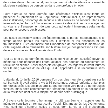
déposées devant le mémorial, tandis qu’une minute de silence a rassemblé
plusieurs centaines de personnes dans une profonde émotion.
Point d’orgue de cette journée, une cérémonie officielle s’est tenue en
présence du président de la République, entouré d’élus, de représentants
des institutions, des forces de sécurité et des services de secours. Dans son
intervention, le chef de l’État a salué la mémoire des victimes, le courage des
survivants et l’engagement de tous ceux qui étaient intervenus cette nuit-là
pour porter secours aux blessés.
Les associations de victimes ont également pris la parole, rappelant que si le
temps apaise parfois les blessures, il n’efface ni les absences ni les
traumatismes. Elles ont insisté sur l’importance de préserver la mémoire de
cette tragédie et de transmettre son histoire aux jeunes générations afin que
de tels actes ne sombrent jamais dans l’oubli.
Tout au long de la journée, les habitants de Nice se sont succédé devant le
mémorial pour déposer des fleurs, allumer des bougies ou simplement se
recueillir en silence. Les visages étaient graves, les regards souvent tournés
vers la mer, symbole d’une ville qui a dû apprendre à se reconstruire sans
oublier.
L’attentat du 14 juillet 2016 demeure l’un des plus meurtriers perpétrés sur le
sol français. Il avait coûté la vie à 86 personnes, dont 15 enfants, et fait plus
de 450 blessés. Dix ans plus tard, la douleur reste vive pour de nombreuses
familles, mais cette commémoration témoigne également de la solidarité et
de la résilience dont Nice a fait preuve depuis cette nuit tragique.
À travers cette journée d’hommage, la cité azuréenne a rappelé que la
mémoire constitue un rempart contre l’oubli. Dix ans après les événements,
Nice continue d’honorer celles et ceux dont la vie a été brutalement