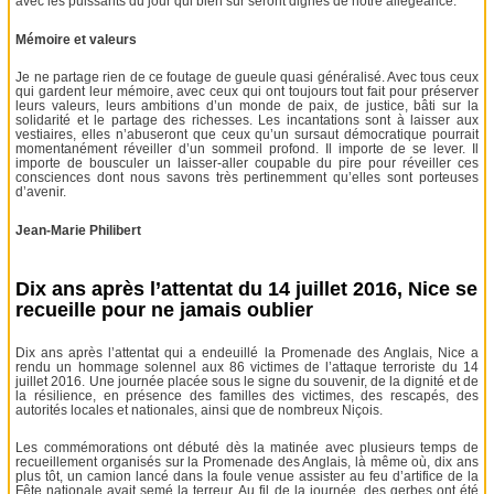
avec les puissants du jour qui bien sûr seront dignes de notre allégeance.
Mémoire et valeurs
Je ne partage rien de ce foutage de gueule quasi généralisé. Avec tous ceux
qui gardent leur mémoire, avec ceux qui ont toujours tout fait pour préserver
leurs valeurs, leurs ambitions d’un monde de paix, de justice, bâti sur la
solidarité et le partage des richesses. Les incantations sont à laisser aux
vestiaires, elles n’abuseront que ceux qu’un sursaut démocratique pourrait
momentanément réveiller d’un sommeil profond. Il importe de se lever. Il
importe de bousculer un laisser-aller coupable du pire pour réveiller ces
consciences dont nous savons très pertinemment qu’elles sont porteuses
d’avenir.
Jean-Marie Philibert
Dix ans après l’attentat du 14 juillet 2016, Nice se
recueille pour ne jamais oublier
Dix ans après l’attentat qui a endeuillé la Promenade des Anglais, Nice a
rendu un hommage solennel aux 86 victimes de l’attaque terroriste du 14
juillet 2016. Une journée placée sous le signe du souvenir, de la dignité et de
la résilience, en présence des familles des victimes, des rescapés, des
autorités locales et nationales, ainsi que de nombreux Niçois.
Les commémorations ont débuté dès la matinée avec plusieurs temps de
recueillement organisés sur la Promenade des Anglais, là même où, dix ans
plus tôt, un camion lancé dans la foule venue assister au feu d’artifice de la
Fête nationale avait semé la terreur. Au fil de la journée, des gerbes ont été