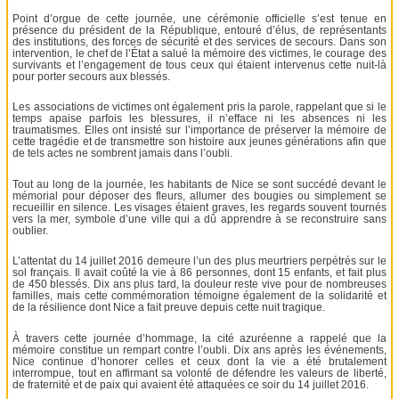
Point d’orgue de cette journée, une cérémonie officielle s’est tenue en
présence du président de la République, entouré d’élus, de représentants
des institutions, des forces de sécurité et des services de secours. Dans son
intervention, le chef de l’État a salué la mémoire des victimes, le courage des
survivants et l’engagement de tous ceux qui étaient intervenus cette nuit-là
pour porter secours aux blessés.
Les associations de victimes ont également pris la parole, rappelant que si le
temps apaise parfois les blessures, il n’efface ni les absences ni les
traumatismes. Elles ont insisté sur l’importance de préserver la mémoire de
cette tragédie et de transmettre son histoire aux jeunes générations afin que
de tels actes ne sombrent jamais dans l’oubli.
Tout au long de la journée, les habitants de Nice se sont succédé devant le
mémorial pour déposer des fleurs, allumer des bougies ou simplement se
recueillir en silence. Les visages étaient graves, les regards souvent tournés
vers la mer, symbole d’une ville qui a dû apprendre à se reconstruire sans
oublier.
L’attentat du 14 juillet 2016 demeure l’un des plus meurtriers perpétrés sur le
sol français. Il avait coûté la vie à 86 personnes, dont 15 enfants, et fait plus
de 450 blessés. Dix ans plus tard, la douleur reste vive pour de nombreuses
familles, mais cette commémoration témoigne également de la solidarité et
de la résilience dont Nice a fait preuve depuis cette nuit tragique.
À travers cette journée d’hommage, la cité azuréenne a rappelé que la
mémoire constitue un rempart contre l’oubli. Dix ans après les événements,
Nice continue d’honorer celles et ceux dont la vie a été brutalement
interrompue, tout en affirmant sa volonté de défendre les valeurs de liberté,
de fraternité et de paix qui avaient été attaquées ce soir du 14 juillet 2016.