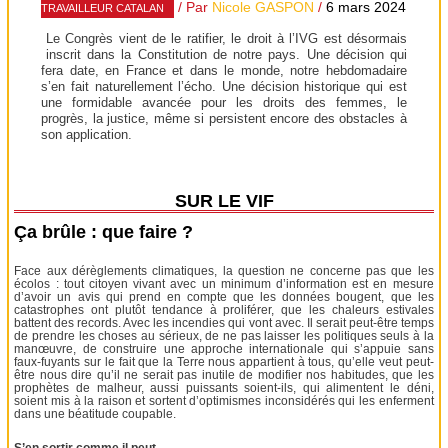
/ Par
Nicole GASPON
/
6 mars 2024
TRAVAILLEUR CATALAN
Le Congrès vient de le ratifier, le droit à l’IVG est désormais
inscrit dans la Constitution de notre pays. Une décision qui
fera date, en France et dans le monde, notre hebdomadaire
s’en fait naturellement l’écho. Une décision historique qui est
une formidable avancée pour les droits des femmes, le
progrès, la justice, même si persistent encore des obstacles à
son application.
SUR LE VIF
Ça brûle : que faire ?
Face aux dérèglements climatiques, la question ne concerne pas que les
écolos : tout citoyen vivant avec un minimum d’information est en mesure
d’avoir un avis qui prend en compte que les données bougent, que les
catastrophes ont plutôt tendance à proliférer, que les chaleurs estivales
battent des records. Avec les incendies qui vont avec. Il serait peut-être temps
de prendre les choses au sérieux, de ne pas laisser les politiques seuls à la
manœuvre, de construire une approche internationale qui s’appuie sans
faux-fuyants sur le fait que la Terre nous appartient à tous, qu’elle veut peut-
être nous dire qu’il ne serait pas inutile de modifier nos habitudes, que les
prophètes de malheur, aussi puissants soient-ils, qui alimentent le déni,
soient mis à la raison et sortent d’optimismes inconsidérés qui les enferment
dans une béatitude coupable.