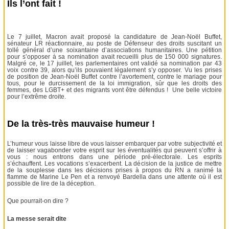
Ils l’ont fait !
Le 7 juillet, Macron avait proposé la candidature de Jean-Noël Buffet,
sénateur LR réactionnaire, au poste de Défenseur des droits suscitant un
tollé général d’une soixantaine d’associations humanitaires. Une pétition
pour s’opposer à sa nomination avait recueilli plus de 150 000 signatures.
Malgré ce, le 17 juillet, les parlementaires ont validé sa nomination par 43
voix contre 39, alors qu’ils pouvaient légalement s’y opposer. Vu les prises
de position de Jean-Noël Buffet contre l’avortement, contre le mariage pour
tous, pour le durcissement de la loi immigration, sûr que les droits des
femmes, des LGBT+ et des migrants vont être défendus ! Une belle victoire
pour l’extrême droite.
De la très-très mauvaise humeur !
L’humeur vous laisse libre de vous laisser embarquer par votre subjectivité et
de laisser vagabonder votre esprit sur les éventualités qui peuvent s’offrir à
vous : nous entrons dans une période pré-électorale. Les esprits
s’échauffent. Les vocations s’exacerbent. La décision de la justice de mettre
de la souplesse dans les décisions prises à propos du RN a ranimé la
flamme de Marine Le Pen et a renvoyé Bardella dans une attente où il est
possible de lire de la déception.
Que pourrait-on dire ?
La messe serait dite