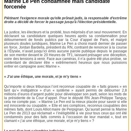
Marine Le Pen condamnée mais candidate
forcenée
Piétinant l’exigence morale qu’elle prônait jadis, la responsable d’extrême
droite a décidé de forcer le passage jusqu’à l’élection présidentielle.
La justice, les électeurs et la probité, tous méprisés d’un seul mouvement. En
déclarant sa candidature quelques heures après sa condamnation pour
détournement de fonds publics par la Cour d’appel de Paris, et malgré
plusieurs doutes juridiques, Marine Le Pen a choisi mardi dernier de passer
en force. Jordan Bardella, président du RN, contraint de renoncer à la course
à l’Élysée, n’avait jusqu’ici émis aucune parole publique depuis le passage
de son mentor devant le 20 Heures de TF1, laissant présager une déception,
voire des tensions à venir. Face aux caméras, il n’a guère été plus prolixe, se
contentant de déclarer être « extrêmement heureux que nous puissions
entrer en campagne avec Marine ».
« J’ai une éthique, une morale, et je m’y tiens »
Qu’importe si deux tribunaux l’ont reconnue coupable de « faits graves » en
tant qu’« instigatrice » d’un « système » ayant permis de détourner 2,8
millions d’euros d’argent public pour développer son parti, selon les mots de
la présidente de la Cour d’appel. Pour le député RN Jean-Philippe Tanguy,
cela ne compte pas : « Marine Le Pen est la mieux placée pour savoir si elle
est innocente ou coupable. » Elle et ses complices, reconnus coupables des
mêmes faits, dont Louis Alliot maire de Perpignan. Qu’aurait pensé la Marine
Le Pen de 2013 qui réclamait « l’inéligibilité à vie pour tous ceux qui ont été
condamnés pour des faits commis à l’occasion de leur mandat », tout en
clamant « j’ai une éthique, une morale, et je m’y tiens » ?
Le pari d’un lent calendrier judiciaire