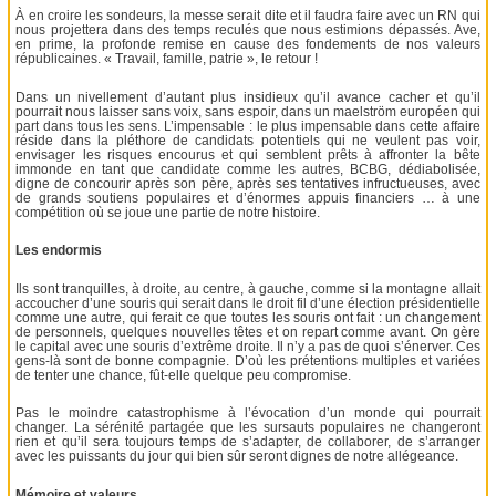
À en croire les sondeurs, la messe serait dite et il faudra faire avec un RN qui
nous projettera dans des temps reculés que nous estimions dépassés. Ave,
en prime, la profonde remise en cause des fondements de nos valeurs
républicaines. « Travail, famille, patrie », le retour !
Dans un nivellement d’autant plus insidieux qu’il avance cacher et qu’il
pourrait nous laisser sans voix, sans espoir, dans un maelström européen qui
part dans tous les sens. L’impensable : le plus impensable dans cette affaire
réside dans la pléthore de candidats potentiels qui ne veulent pas voir,
envisager les risques encourus et qui semblent prêts à affronter la bête
immonde en tant que candidate comme les autres, BCBG, dédiabolisée,
digne de concourir après son père, après ses tentatives infructueuses, avec
de grands soutiens populaires et d’énormes appuis financiers … à une
compétition où se joue une partie de notre histoire.
Les endormis
Ils sont tranquilles, à droite, au centre, à gauche, comme si la montagne allait
accoucher d’une souris qui serait dans le droit fil d’une élection présidentielle
comme une autre, qui ferait ce que toutes les souris ont fait : un changement
de personnels, quelques nouvelles têtes et on repart comme avant. On gère
le capital avec une souris d’extrême droite. Il n’y a pas de quoi s’énerver. Ces
gens-là sont de bonne compagnie. D’où les prétentions multiples et variées
de tenter une chance, fût-elle quelque peu compromise.
Pas le moindre catastrophisme à l’évocation d’un monde qui pourrait
changer. La sérénité partagée que les sursauts populaires ne changeront
rien et qu’il sera toujours temps de s’adapter, de collaborer, de s’arranger
avec les puissants du jour qui bien sûr seront dignes de notre allégeance.
Mémoire et valeurs