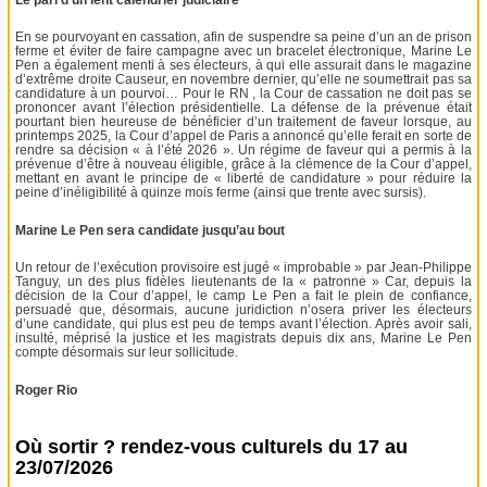
En se pourvoyant en cassation, afin de suspendre sa peine d’un an de prison
ferme et éviter de faire campagne avec un bracelet électronique, Marine Le
Pen a également menti à ses électeurs, à qui elle assurait dans le magazine
d’extrême droite Causeur, en novembre dernier, qu’elle ne soumettrait pas sa
candidature à un pourvoi… Pour le RN , la Cour de cassation ne doit pas se
prononcer avant l’élection présidentielle. La défense de la prévenue était
pourtant bien heureuse de bénéficier d’un traitement de faveur lorsque, au
printemps 2025, la Cour d’appel de Paris a annoncé qu’elle ferait en sorte de
rendre sa décision « à l’été 2026 ». Un régime de faveur qui a permis à la
prévenue d’être à nouveau éligible, grâce à la clémence de la Cour d’appel,
mettant en avant le principe de « liberté de candidature » pour réduire la
peine d’inéligibilité à quinze mois ferme (ainsi que trente avec sursis).
Marine Le Pen sera candidate jusqu’au bout
Un retour de l’exécution provisoire est jugé « improbable » par Jean-Philippe
Tanguy, un des plus fidèles lieutenants de la « patronne » Car, depuis la
décision de la Cour d’appel, le camp Le Pen a fait le plein de confiance,
persuadé que, désormais, aucune juridiction n’osera priver les électeurs
d’une candidate, qui plus est peu de temps avant l’élection. Après avoir sali,
insulté, méprisé la justice et les magistrats depuis dix ans, Marine Le Pen
compte désormais sur leur sollicitude.
Roger Rio
Où sortir ? rendez-vous culturels du 17 au
23/07/2026