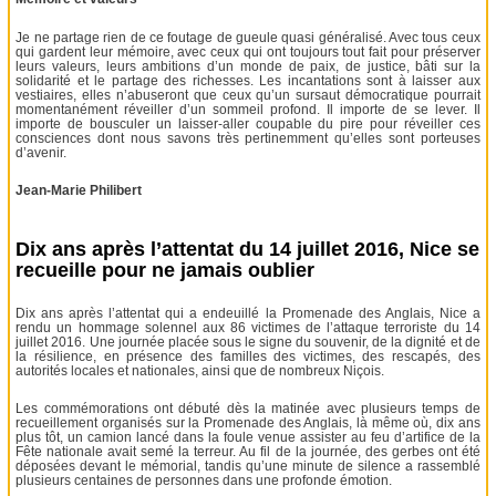
Je ne partage rien de ce foutage de gueule quasi généralisé. Avec tous ceux
qui gardent leur mémoire, avec ceux qui ont toujours tout fait pour préserver
leurs valeurs, leurs ambitions d’un monde de paix, de justice, bâti sur la
solidarité et le partage des richesses. Les incantations sont à laisser aux
vestiaires, elles n’abuseront que ceux qu’un sursaut démocratique pourrait
momentanément réveiller d’un sommeil profond. Il importe de se lever. Il
importe de bousculer un laisser-aller coupable du pire pour réveiller ces
consciences dont nous savons très pertinemment qu’elles sont porteuses
d’avenir.
Jean-Marie Philibert
Dix ans après l’attentat du 14 juillet 2016, Nice se
recueille pour ne jamais oublier
Dix ans après l’attentat qui a endeuillé la Promenade des Anglais, Nice a
rendu un hommage solennel aux 86 victimes de l’attaque terroriste du 14
juillet 2016. Une journée placée sous le signe du souvenir, de la dignité et de
la résilience, en présence des familles des victimes, des rescapés, des
autorités locales et nationales, ainsi que de nombreux Niçois.
Les commémorations ont débuté dès la matinée avec plusieurs temps de
recueillement organisés sur la Promenade des Anglais, là même où, dix ans
plus tôt, un camion lancé dans la foule venue assister au feu d’artifice de la
Fête nationale avait semé la terreur. Au fil de la journée, des gerbes ont été
déposées devant le mémorial, tandis qu’une minute de silence a rassemblé
plusieurs centaines de personnes dans une profonde émotion.