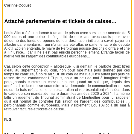
Corinne Coquet
Attaché parlementaire et tickets de caisse…
Louis Aliot a été condamné à un an de prison avec sursis, une amende de 5
000 euros et une peine d’inéligibilité de deux ans avec sursis pour avoir
détourné des fonds européens de leur destination initiale, à savoir payer un
attaché parlementaire… qui n’a jamais été attaché parlementaire du député
Aliot ! Et bien entendu, le maire de Perpignan pousse des cris d’orfraie et crie
à l’injustice… car il ne s’est pas enrichi personnellement. Étrange façon de
nier le vol de l’argent des contribuables européens…
Car, selon cette conception « aliotesque », si demain, je barbote deux litres
d’eau au supermarché du coin, non pour moi mais pour donner, par ces
temps de canicule, à boire au SDF du coin de ma rue, il n’y aurait pas plus de
raison de me condamner ! Et puis, on a un peu de mal à imaginer l’édile
perpignanais comme un chevalier blanc quand on sait que, depuis des
années, il refuse de se soumettre à la demande de communication de ses
notes de frais (déplacements, restauration et représentation) réalisées dans
le cadre de son mandat de maire durant les années 2020 à 2024. Il a même
fallu un jugement du Tribunal administratif de Montpellier pour lui rappeler
qu’il est normal de contrôler l’utilisation de l’argent des contribuables …
perpignanais comme européens. Mais visiblement Louis Aliot a du mal à
retrouver factures et tickets de caisse…
R. G.