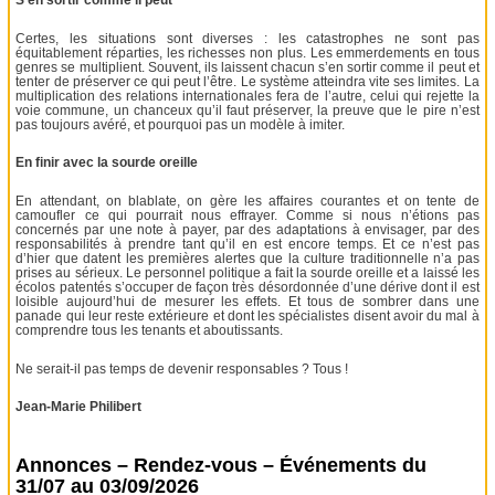
S’en sortir comme il peut
Certes, les situations sont diverses : les catastrophes ne sont pas
équitablement réparties, les richesses non plus. Les emmerdements en tous
genres se multiplient. Souvent, ils laissent chacun s’en sortir comme il peut et
tenter de préserver ce qui peut l’être. Le système atteindra vite ses limites. La
multiplication des relations internationales fera de l’autre, celui qui rejette la
voie commune, un chanceux qu’il faut préserver, la preuve que le pire n’est
pas toujours avéré, et pourquoi pas un modèle à imiter.
En finir avec la sourde oreille
En attendant, on blablate, on gère les affaires courantes et on tente de
camoufler ce qui pourrait nous effrayer. Comme si nous n’étions pas
concernés par une note à payer, par des adaptations à envisager, par des
responsabilités à prendre tant qu’il en est encore temps. Et ce n’est pas
d’hier que datent les premières alertes que la culture traditionnelle n’a pas
prises au sérieux. Le personnel politique a fait la sourde oreille et a laissé les
écolos patentés s’occuper de façon très désordonnée d’une dérive dont il est
loisible aujourd’hui de mesurer les effets. Et tous de sombrer dans une
panade qui leur reste extérieure et dont les spécialistes disent avoir du mal à
comprendre tous les tenants et aboutissants.
Ne serait-il pas temps de devenir responsables ? Tous !
Jean-Marie Philibert
Annonces – Rendez-vous – Événements du
31/07 au 03/09/2026