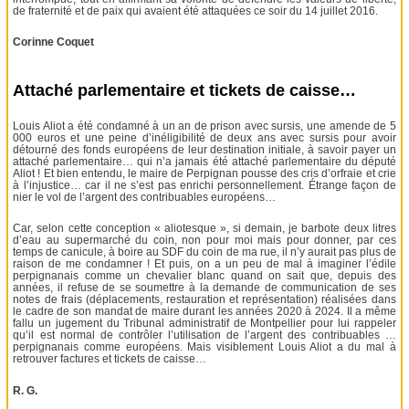
de fraternité et de paix qui avaient été attaquées ce soir du 14 juillet 2016.
Corinne Coquet
Attaché parlementaire et tickets de caisse…
Louis Aliot a été condamné à un an de prison avec sursis, une amende de 5
000 euros et une peine d’inéligibilité de deux ans avec sursis pour avoir
détourné des fonds européens de leur destination initiale, à savoir payer un
attaché parlementaire… qui n’a jamais été attaché parlementaire du député
Aliot ! Et bien entendu, le maire de Perpignan pousse des cris d’orfraie et crie
à l’injustice… car il ne s’est pas enrichi personnellement. Étrange façon de
nier le vol de l’argent des contribuables européens…
Car, selon cette conception « aliotesque », si demain, je barbote deux litres
d’eau au supermarché du coin, non pour moi mais pour donner, par ces
temps de canicule, à boire au SDF du coin de ma rue, il n’y aurait pas plus de
raison de me condamner ! Et puis, on a un peu de mal à imaginer l’édile
perpignanais comme un chevalier blanc quand on sait que, depuis des
années, il refuse de se soumettre à la demande de communication de ses
notes de frais (déplacements, restauration et représentation) réalisées dans
le cadre de son mandat de maire durant les années 2020 à 2024. Il a même
fallu un jugement du Tribunal administratif de Montpellier pour lui rappeler
qu’il est normal de contrôler l’utilisation de l’argent des contribuables …
perpignanais comme européens. Mais visiblement Louis Aliot a du mal à
retrouver factures et tickets de caisse…
R. G.