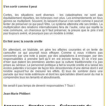
S’en sortir comme il peut
Certes, les situations sont diverses : les catastrophes ne sont pas
équitablement réparties, les richesses non plus. Les emmerdements en tous
genres se multiplient. Souvent, ils laissent chacun s’en sortir comme il peut et
tenter de préserver ce qui peut l’être. Le système atteindra vite ses limites. La
multiplication des relations internationales fera de l’autre, celui qui rejette la
voie commune, un chanceux qu’il faut préserver, la preuve que le pire n’est
pas toujours avéré, et pourquoi pas un modèle à imiter.
En finir avec la sourde oreille
En attendant, on blablate, on gère les affaires courantes et on tente de
camoufler ce qui pourrait nous effrayer. Comme si nous n’étions pas
concernés par une note à payer, par des adaptations à envisager, par des
responsabilités à prendre tant qu’il en est encore temps. Et ce n’est pas
d’hier que datent les premières alertes que la culture traditionnelle n’a pas
prises au sérieux. Le personnel politique a fait la sourde oreille et a laissé les
écolos patentés s’occuper de façon très désordonnée d’une dérive dont il est
loisible aujourd’hui de mesurer les effets. Et tous de sombrer dans une
panade qui leur reste extérieure et dont les spécialistes disent avoir du mal à
comprendre tous les tenants et aboutissants.
Ne serait-il pas temps de devenir responsables ? Tous !
Jean-Marie Philibert