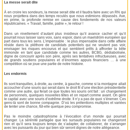
La messe serait dite
À en croire les sondeurs, la messe serait dite et il faudra faire avec un RN qui
nous projettera dans des temps reculés que nous estimions dépassés. Ave,
en prime, la profonde remise en cause des fondements de nos valeurs
républicaines. « Travail, famille, patrie », le retour !
Dans un nivellement d’autant plus insidieux qu’il avance cacher et qu’il
pourrait nous laisser sans voix, sans espoir, dans un maelström européen qui
part dans tous les sens. L’impensable : le plus impensable dans cette affaire
réside dans la pléthore de candidats potentiels qui ne veulent pas voir,
envisager les risques encourus et qui semblent prêts à affronter la bête
immonde en tant que candidate comme les autres, BCBG, dédiabolisée,
digne de concourir après son père, après ses tentatives infructueuses, avec
de grands soutiens populaires et d’énormes appuis financiers … à une
compétition où se joue une partie de notre histoire.
Les endormis
Ils sont tranquilles, à droite, au centre, à gauche, comme si la montagne allait
accoucher d’une souris qui serait dans le droit fil d’une élection présidentielle
comme une autre, qui ferait ce que toutes les souris ont fait : un changement
de personnels, quelques nouvelles têtes et on repart comme avant. On gère
le capital avec une souris d’extrême droite. Il n’y a pas de quoi s’énerver. Ces
gens-là sont de bonne compagnie. D’où les prétentions multiples et variées
de tenter une chance, fût-elle quelque peu compromise.
Pas le moindre catastrophisme à l’évocation d’un monde qui pourrait
changer. La sérénité partagée que les sursauts populaires ne changeront
rien et qu’il sera toujours temps de s’adapter, de collaborer, de s’arranger
avec les puissants du jour qui bien sûr seront dignes de notre allégeance.