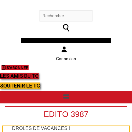
Rechercher :
Facebook
Twitter
Youtube
Instagram
Connexion
S'ABONNER
LES AMIS DU TC
SOUTENIR LE TC
Menu
EDITO 3987
DRÔLES DE VACANCES !