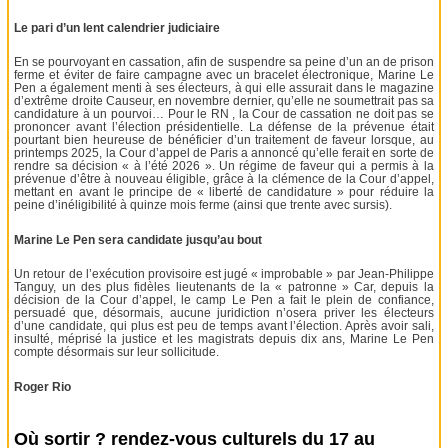
Le pari d’un lent calendrier judiciaire
En se pourvoyant en cassation, afin de suspendre sa peine d’un an de prison
ferme et éviter de faire campagne avec un bracelet électronique, Marine Le
Pen a également menti à ses électeurs, à qui elle assurait dans le magazine
d’extrême droite Causeur, en novembre dernier, qu’elle ne soumettrait pas sa
candidature à un pourvoi… Pour le RN , la Cour de cassation ne doit pas se
prononcer avant l’élection présidentielle. La défense de la prévenue était
pourtant bien heureuse de bénéficier d’un traitement de faveur lorsque, au
printemps 2025, la Cour d’appel de Paris a annoncé qu’elle ferait en sorte de
rendre sa décision « à l’été 2026 ». Un régime de faveur qui a permis à la
prévenue d’être à nouveau éligible, grâce à la clémence de la Cour d’appel,
mettant en avant le principe de « liberté de candidature » pour réduire la
peine d’inéligibilité à quinze mois ferme (ainsi que trente avec sursis).
Marine Le Pen sera candidate jusqu’au bout
Un retour de l’exécution provisoire est jugé « improbable » par Jean-Philippe
Tanguy, un des plus fidèles lieutenants de la « patronne » Car, depuis la
décision de la Cour d’appel, le camp Le Pen a fait le plein de confiance,
persuadé que, désormais, aucune juridiction n’osera priver les électeurs
d’une candidate, qui plus est peu de temps avant l’élection. Après avoir sali,
insulté, méprisé la justice et les magistrats depuis dix ans, Marine Le Pen
compte désormais sur leur sollicitude.
Roger Rio
Où sortir ? rendez-vous culturels du 17 au