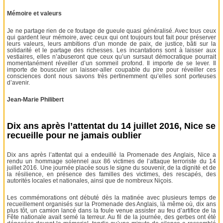
Mémoire et valeurs
Je ne partage rien de ce foutage de gueule quasi généralisé. Avec tous ceux
qui gardent leur mémoire, avec ceux qui ont toujours tout fait pour préserver
leurs valeurs, leurs ambitions d’un monde de paix, de justice, bâti sur la
solidarité et le partage des richesses. Les incantations sont à laisser aux
vestiaires, elles n’abuseront que ceux qu’un sursaut démocratique pourrait
momentanément réveiller d’un sommeil profond. Il importe de se lever. Il
importe de bousculer un laisser-aller coupable du pire pour réveiller ces
consciences dont nous savons très pertinemment qu’elles sont porteuses
d’avenir.
Jean-Marie Philibert
Dix ans après l’attentat du 14 juillet 2016, Nice se
recueille pour ne jamais oublier
Dix ans après l’attentat qui a endeuillé la Promenade des Anglais, Nice a
rendu un hommage solennel aux 86 victimes de l’attaque terroriste du 14
juillet 2016. Une journée placée sous le signe du souvenir, de la dignité et de
la résilience, en présence des familles des victimes, des rescapés, des
autorités locales et nationales, ainsi que de nombreux Niçois.
Les commémorations ont débuté dès la matinée avec plusieurs temps de
recueillement organisés sur la Promenade des Anglais, là même où, dix ans
plus tôt, un camion lancé dans la foule venue assister au feu d’artifice de la
Fête nationale avait semé la terreur. Au fil de la journée, des gerbes ont été