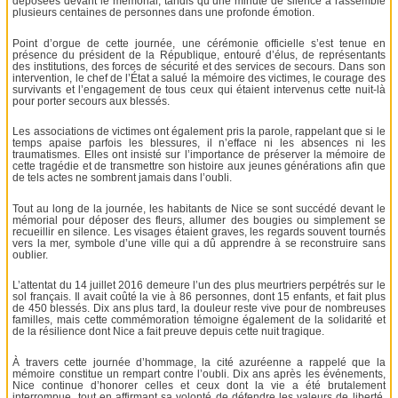
déposées devant le mémorial, tandis qu’une minute de silence a rassemblé
plusieurs centaines de personnes dans une profonde émotion.
Point d’orgue de cette journée, une cérémonie officielle s’est tenue en
présence du président de la République, entouré d’élus, de représentants
des institutions, des forces de sécurité et des services de secours. Dans son
intervention, le chef de l’État a salué la mémoire des victimes, le courage des
survivants et l’engagement de tous ceux qui étaient intervenus cette nuit-là
pour porter secours aux blessés.
Les associations de victimes ont également pris la parole, rappelant que si le
temps apaise parfois les blessures, il n’efface ni les absences ni les
traumatismes. Elles ont insisté sur l’importance de préserver la mémoire de
cette tragédie et de transmettre son histoire aux jeunes générations afin que
de tels actes ne sombrent jamais dans l’oubli.
Tout au long de la journée, les habitants de Nice se sont succédé devant le
mémorial pour déposer des fleurs, allumer des bougies ou simplement se
recueillir en silence. Les visages étaient graves, les regards souvent tournés
vers la mer, symbole d’une ville qui a dû apprendre à se reconstruire sans
oublier.
L’attentat du 14 juillet 2016 demeure l’un des plus meurtriers perpétrés sur le
sol français. Il avait coûté la vie à 86 personnes, dont 15 enfants, et fait plus
de 450 blessés. Dix ans plus tard, la douleur reste vive pour de nombreuses
familles, mais cette commémoration témoigne également de la solidarité et
de la résilience dont Nice a fait preuve depuis cette nuit tragique.
À travers cette journée d’hommage, la cité azuréenne a rappelé que la
mémoire constitue un rempart contre l’oubli. Dix ans après les événements,
Nice continue d’honorer celles et ceux dont la vie a été brutalement
interrompue, tout en affirmant sa volonté de défendre les valeurs de liberté,