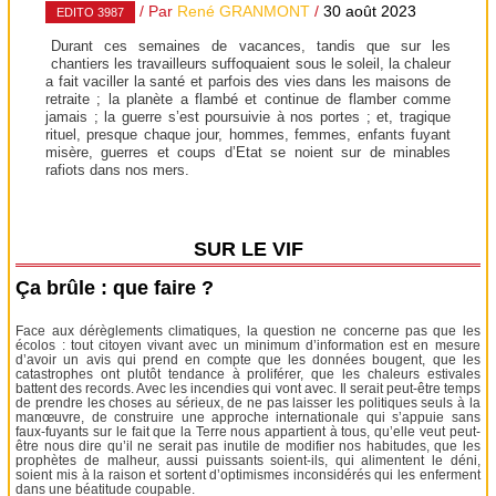
/ Par
René GRANMONT
/
30 août 2023
EDITO 3987
Durant ces semaines de vacances, tandis que sur les
chantiers les travailleurs suffoquaient sous le soleil, la chaleur
a fait vaciller la santé et parfois des vies dans les maisons de
retraite ; la planète a flambé et continue de flamber comme
jamais ; la guerre s’est poursuivie à nos portes ; et, tragique
rituel, presque chaque jour, hommes, femmes, enfants fuyant
misère, guerres et coups d’Etat se noient sur de minables
rafiots dans nos mers.
SUR LE VIF
Ça brûle : que faire ?
Face aux dérèglements climatiques, la question ne concerne pas que les
écolos : tout citoyen vivant avec un minimum d’information est en mesure
d’avoir un avis qui prend en compte que les données bougent, que les
catastrophes ont plutôt tendance à proliférer, que les chaleurs estivales
battent des records. Avec les incendies qui vont avec. Il serait peut-être temps
de prendre les choses au sérieux, de ne pas laisser les politiques seuls à la
manœuvre, de construire une approche internationale qui s’appuie sans
faux-fuyants sur le fait que la Terre nous appartient à tous, qu’elle veut peut-
être nous dire qu’il ne serait pas inutile de modifier nos habitudes, que les
prophètes de malheur, aussi puissants soient-ils, qui alimentent le déni,
soient mis à la raison et sortent d’optimismes inconsidérés qui les enferment
dans une béatitude coupable.