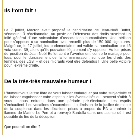
Ils l’ont fait !
Le 7 juillet, Macron avait proposé la candidature de Jean-Noël Buffet,
sénateur LR réactionnaire, au poste de Défenseur des droits suscitant un
tollé général d’une soixantaine d’associations humanitaires. Une pétition
pour s’opposer à sa nomination avait recueilli plus de 150 000 signatures.
Malgré ce, le 17 juillet, les parlementaires ont validé sa nomination par 43
voix contre 39, alors qu’ils pouvaient légalement s’y opposer. Vu les prises
de position de Jean-Noël Buffet contre l’avortement, contre le mariage pour
tous, pour le durcissement de la loi immigration, sûr que les droits des
femmes, des LGBT+ et des migrants vont être défendus ! Une belle victoire
pour l’extrême droite.
De la très-très mauvaise humeur !
L’humeur vous laisse libre de vous laisser embarquer par votre subjectivité et
de laisser vagabonder votre esprit sur les éventualités qui peuvent s’offrir à
vous : nous entrons dans une période pré-électorale. Les esprits
s’échauffent. Les vocations s’exacerbent. La décision de la justice de mettre
de la souplesse dans les décisions prises à propos du RN a ranimé la
flamme de Marine Le Pen et a renvoyé Bardella dans une attente où il est
possible de lire de la déception.
Que pourrait-on dire ?