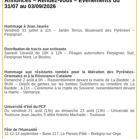
Annonces – Rendez-vous – Événements du
31/07 au 03/09/2026
Hommage à Jean Jaurès
Vendredi 31 juillet à 11h – Jardin Terrus, Boulevard des Pyrénées –
Perpignan.
Distribution de tracts aux estivants
Samedi 1eraoût de 10h à 12h – Péages autoroutiers Perpignan Sud,
Perpignan Nord, Le Boulou.
Hommage aux résistants tombés pour la libération des Pyrénées-
Orientales et à la Résistance Catalane
Dimanche 2 août à 9h – Rassemblement devant la mairie de La Bastide ; à
9h30 – Dépôt de gerbes sur les tombes Guérilleros au cimetière de La
Bastide ; à 11h – Cérémonie à la crypte du Souvenir, rassemblement devant
la mairie – Valmanya.
Université d’été du PCF
Du vendredi 21 août (13h) au dimanche 23 août (13h) – Université de
Toulouse Jean-Jaurès, 5 allée Antonio Machado – Toulouse.
Fête de l’Humanité
11-12-13 septembre – Base 217, Le Plessis-Pâté – Bretigny-sur-Orge.