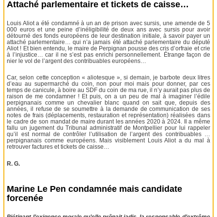
Attaché parlementaire et tickets de caisse…
Louis Aliot a été condamné à un an de prison avec sursis, une amende de 5
000 euros et une peine d’inéligibilité de deux ans avec sursis pour avoir
détourné des fonds européens de leur destination initiale, à savoir payer un
attaché parlementaire… qui n’a jamais été attaché parlementaire du député
Aliot ! Et bien entendu, le maire de Perpignan pousse des cris d’orfraie et crie
à l’injustice… car il ne s’est pas enrichi personnellement. Étrange façon de
nier le vol de l’argent des contribuables européens…
Car, selon cette conception « aliotesque », si demain, je barbote deux litres
d’eau au supermarché du coin, non pour moi mais pour donner, par ces
temps de canicule, à boire au SDF du coin de ma rue, il n’y aurait pas plus de
raison de me condamner ! Et puis, on a un peu de mal à imaginer l’édile
perpignanais comme un chevalier blanc quand on sait que, depuis des
années, il refuse de se soumettre à la demande de communication de ses
notes de frais (déplacements, restauration et représentation) réalisées dans
le cadre de son mandat de maire durant les années 2020 à 2024. Il a même
fallu un jugement du Tribunal administratif de Montpellier pour lui rappeler
qu’il est normal de contrôler l’utilisation de l’argent des contribuables …
perpignanais comme européens. Mais visiblement Louis Aliot a du mal à
retrouver factures et tickets de caisse…
R. G.
Marine Le Pen condamnée mais candidate
forcenée