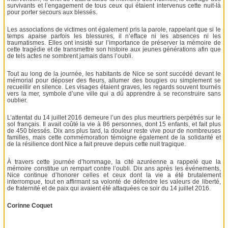
survivants et l’engagement de tous ceux qui étaient intervenus cette nuit-là
pour porter secours aux blessés.
Les associations de victimes ont également pris la parole, rappelant que si le
temps apaise parfois les blessures, il n’efface ni les absences ni les
traumatismes. Elles ont insisté sur l’importance de préserver la mémoire de
cette tragédie et de transmettre son histoire aux jeunes générations afin que
de tels actes ne sombrent jamais dans l’oubli.
Tout au long de la journée, les habitants de Nice se sont succédé devant le
mémorial pour déposer des fleurs, allumer des bougies ou simplement se
recueillir en silence. Les visages étaient graves, les regards souvent tournés
vers la mer, symbole d’une ville qui a dû apprendre à se reconstruire sans
oublier.
L’attentat du 14 juillet 2016 demeure l’un des plus meurtriers perpétrés sur le
sol français. Il avait coûté la vie à 86 personnes, dont 15 enfants, et fait plus
de 450 blessés. Dix ans plus tard, la douleur reste vive pour de nombreuses
familles, mais cette commémoration témoigne également de la solidarité et
de la résilience dont Nice a fait preuve depuis cette nuit tragique.
À travers cette journée d’hommage, la cité azuréenne a rappelé que la
mémoire constitue un rempart contre l’oubli. Dix ans après les événements,
Nice continue d’honorer celles et ceux dont la vie a été brutalement
interrompue, tout en affirmant sa volonté de défendre les valeurs de liberté,
de fraternité et de paix qui avaient été attaquées ce soir du 14 juillet 2016.
Corinne Coquet