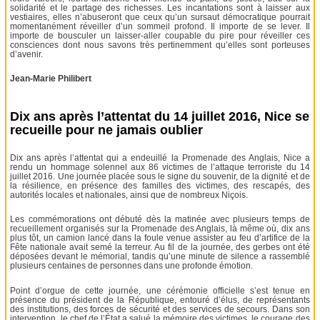
solidarité et le partage des richesses. Les incantations sont à laisser aux
vestiaires, elles n’abuseront que ceux qu’un sursaut démocratique pourrait
momentanément réveiller d’un sommeil profond. Il importe de se lever. Il
importe de bousculer un laisser-aller coupable du pire pour réveiller ces
consciences dont nous savons très pertinemment qu’elles sont porteuses
d’avenir.
Jean-Marie Philibert
Dix ans après l’attentat du 14 juillet 2016, Nice se
recueille pour ne jamais oublier
Dix ans après l’attentat qui a endeuillé la Promenade des Anglais, Nice a
rendu un hommage solennel aux 86 victimes de l’attaque terroriste du 14
juillet 2016. Une journée placée sous le signe du souvenir, de la dignité et de
la résilience, en présence des familles des victimes, des rescapés, des
autorités locales et nationales, ainsi que de nombreux Niçois.
Les commémorations ont débuté dès la matinée avec plusieurs temps de
recueillement organisés sur la Promenade des Anglais, là même où, dix ans
plus tôt, un camion lancé dans la foule venue assister au feu d’artifice de la
Fête nationale avait semé la terreur. Au fil de la journée, des gerbes ont été
déposées devant le mémorial, tandis qu’une minute de silence a rassemblé
plusieurs centaines de personnes dans une profonde émotion.
Point d’orgue de cette journée, une cérémonie officielle s’est tenue en
présence du président de la République, entouré d’élus, de représentants
des institutions, des forces de sécurité et des services de secours. Dans son
intervention, le chef de l’État a salué la mémoire des victimes, le courage des