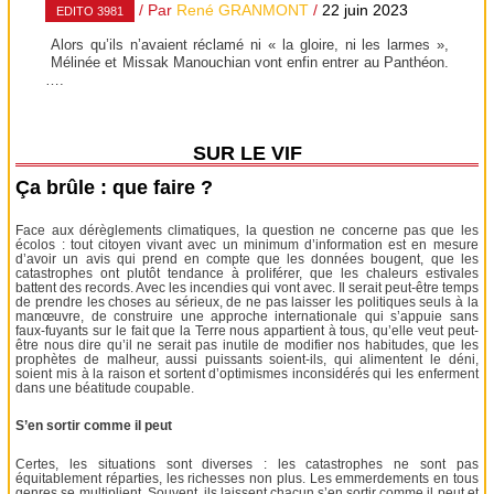
/ Par
René GRANMONT
/
22 juin 2023
EDITO 3981
Alors qu’ils n’avaient réclamé ni « la gloire, ni les larmes »,
Mélinée et Missak Manouchian vont enfin entrer au Panthéon.
….
SUR LE VIF
Ça brûle : que faire ?
Face aux dérèglements climatiques, la question ne concerne pas que les
écolos : tout citoyen vivant avec un minimum d’information est en mesure
d’avoir un avis qui prend en compte que les données bougent, que les
catastrophes ont plutôt tendance à proliférer, que les chaleurs estivales
battent des records. Avec les incendies qui vont avec. Il serait peut-être temps
de prendre les choses au sérieux, de ne pas laisser les politiques seuls à la
manœuvre, de construire une approche internationale qui s’appuie sans
faux-fuyants sur le fait que la Terre nous appartient à tous, qu’elle veut peut-
être nous dire qu’il ne serait pas inutile de modifier nos habitudes, que les
prophètes de malheur, aussi puissants soient-ils, qui alimentent le déni,
soient mis à la raison et sortent d’optimismes inconsidérés qui les enferment
dans une béatitude coupable.
S’en sortir comme il peut
Certes, les situations sont diverses : les catastrophes ne sont pas
équitablement réparties, les richesses non plus. Les emmerdements en tous
genres se multiplient. Souvent, ils laissent chacun s’en sortir comme il peut et