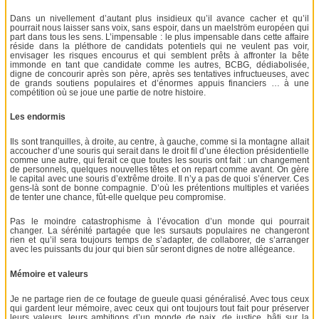
Dans un nivellement d’autant plus insidieux qu’il avance cacher et qu’il
pourrait nous laisser sans voix, sans espoir, dans un maelström européen qui
part dans tous les sens. L’impensable : le plus impensable dans cette affaire
réside dans la pléthore de candidats potentiels qui ne veulent pas voir,
envisager les risques encourus et qui semblent prêts à affronter la bête
immonde en tant que candidate comme les autres, BCBG, dédiabolisée,
digne de concourir après son père, après ses tentatives infructueuses, avec
de grands soutiens populaires et d’énormes appuis financiers … à une
compétition où se joue une partie de notre histoire.
Les endormis
Ils sont tranquilles, à droite, au centre, à gauche, comme si la montagne allait
accoucher d’une souris qui serait dans le droit fil d’une élection présidentielle
comme une autre, qui ferait ce que toutes les souris ont fait : un changement
de personnels, quelques nouvelles têtes et on repart comme avant. On gère
le capital avec une souris d’extrême droite. Il n’y a pas de quoi s’énerver. Ces
gens-là sont de bonne compagnie. D’où les prétentions multiples et variées
de tenter une chance, fût-elle quelque peu compromise.
Pas le moindre catastrophisme à l’évocation d’un monde qui pourrait
changer. La sérénité partagée que les sursauts populaires ne changeront
rien et qu’il sera toujours temps de s’adapter, de collaborer, de s’arranger
avec les puissants du jour qui bien sûr seront dignes de notre allégeance.
Mémoire et valeurs
Je ne partage rien de ce foutage de gueule quasi généralisé. Avec tous ceux
qui gardent leur mémoire, avec ceux qui ont toujours tout fait pour préserver
leurs valeurs, leurs ambitions d’un monde de paix, de justice, bâti sur la