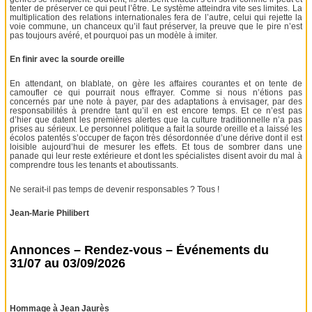
tenter de préserver ce qui peut l’être. Le système atteindra vite ses limites. La
multiplication des relations internationales fera de l’autre, celui qui rejette la
voie commune, un chanceux qu’il faut préserver, la preuve que le pire n’est
pas toujours avéré, et pourquoi pas un modèle à imiter.
En finir avec la sourde oreille
En attendant, on blablate, on gère les affaires courantes et on tente de
camoufler ce qui pourrait nous effrayer. Comme si nous n’étions pas
concernés par une note à payer, par des adaptations à envisager, par des
responsabilités à prendre tant qu’il en est encore temps. Et ce n’est pas
d’hier que datent les premières alertes que la culture traditionnelle n’a pas
prises au sérieux. Le personnel politique a fait la sourde oreille et a laissé les
écolos patentés s’occuper de façon très désordonnée d’une dérive dont il est
loisible aujourd’hui de mesurer les effets. Et tous de sombrer dans une
panade qui leur reste extérieure et dont les spécialistes disent avoir du mal à
comprendre tous les tenants et aboutissants.
Ne serait-il pas temps de devenir responsables ? Tous !
Jean-Marie Philibert
Annonces – Rendez-vous – Événements du
31/07 au 03/09/2026
Hommage à Jean Jaurès