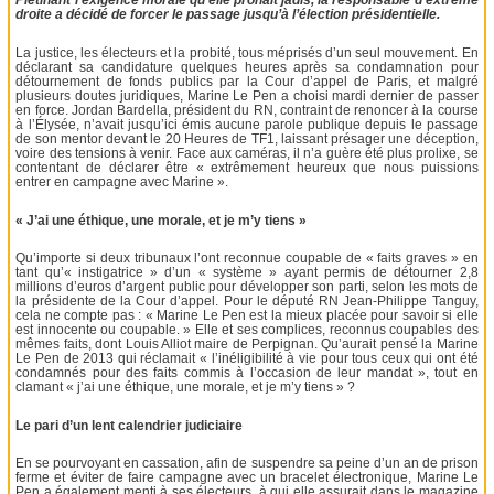
Piétinant l’exigence morale qu’elle prônait jadis, la responsable d’extrême
droite a décidé de forcer le passage jusqu’à l’élection présidentielle.
La justice, les électeurs et la probité, tous méprisés d’un seul mouvement. En
déclarant sa candidature quelques heures après sa condamnation pour
détournement de fonds publics par la Cour d’appel de Paris, et malgré
plusieurs doutes juridiques, Marine Le Pen a choisi mardi dernier de passer
en force. Jordan Bardella, président du RN, contraint de renoncer à la course
à l’Élysée, n’avait jusqu’ici émis aucune parole publique depuis le passage
de son mentor devant le 20 Heures de TF1, laissant présager une déception,
voire des tensions à venir. Face aux caméras, il n’a guère été plus prolixe, se
contentant de déclarer être « extrêmement heureux que nous puissions
entrer en campagne avec Marine ».
« J’ai une éthique, une morale, et je m’y tiens »
Qu’importe si deux tribunaux l’ont reconnue coupable de « faits graves » en
tant qu’« instigatrice » d’un « système » ayant permis de détourner 2,8
millions d’euros d’argent public pour développer son parti, selon les mots de
la présidente de la Cour d’appel. Pour le député RN Jean-Philippe Tanguy,
cela ne compte pas : « Marine Le Pen est la mieux placée pour savoir si elle
est innocente ou coupable. » Elle et ses complices, reconnus coupables des
mêmes faits, dont Louis Alliot maire de Perpignan. Qu’aurait pensé la Marine
Le Pen de 2013 qui réclamait « l’inéligibilité à vie pour tous ceux qui ont été
condamnés pour des faits commis à l’occasion de leur mandat », tout en
clamant « j’ai une éthique, une morale, et je m’y tiens » ?
Le pari d’un lent calendrier judiciaire
En se pourvoyant en cassation, afin de suspendre sa peine d’un an de prison
ferme et éviter de faire campagne avec un bracelet électronique, Marine Le
Pen a également menti à ses électeurs, à qui elle assurait dans le magazine