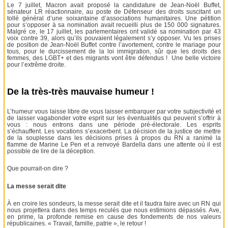
Le 7 juillet, Macron avait proposé la candidature de Jean-Noël Buffet,
sénateur LR réactionnaire, au poste de Défenseur des droits suscitant un
tollé général d’une soixantaine d’associations humanitaires. Une pétition
pour s’opposer à sa nomination avait recueilli plus de 150 000 signatures.
Malgré ce, le 17 juillet, les parlementaires ont validé sa nomination par 43
voix contre 39, alors qu’ils pouvaient légalement s’y opposer. Vu les prises
de position de Jean-Noël Buffet contre l’avortement, contre le mariage pour
tous, pour le durcissement de la loi immigration, sûr que les droits des
femmes, des LGBT+ et des migrants vont être défendus ! Une belle victoire
pour l’extrême droite.
De la très-très mauvaise humeur !
L’humeur vous laisse libre de vous laisser embarquer par votre subjectivité et
de laisser vagabonder votre esprit sur les éventualités qui peuvent s’offrir à
vous : nous entrons dans une période pré-électorale. Les esprits
s’échauffent. Les vocations s’exacerbent. La décision de la justice de mettre
de la souplesse dans les décisions prises à propos du RN a ranimé la
flamme de Marine Le Pen et a renvoyé Bardella dans une attente où il est
possible de lire de la déception.
Que pourrait-on dire ?
La messe serait dite
À en croire les sondeurs, la messe serait dite et il faudra faire avec un RN qui
nous projettera dans des temps reculés que nous estimions dépassés. Ave,
en prime, la profonde remise en cause des fondements de nos valeurs
républicaines. « Travail, famille, patrie », le retour !