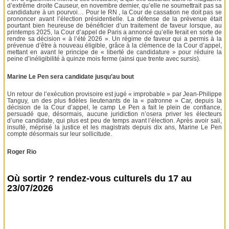
d’extrême droite Causeur, en novembre dernier, qu’elle ne soumettrait pas sa
candidature à un pourvoi… Pour le RN , la Cour de cassation ne doit pas se
prononcer avant l’élection présidentielle. La défense de la prévenue était
pourtant bien heureuse de bénéficier d’un traitement de faveur lorsque, au
printemps 2025, la Cour d’appel de Paris a annoncé qu’elle ferait en sorte de
rendre sa décision « à l’été 2026 ». Un régime de faveur qui a permis à la
prévenue d’être à nouveau éligible, grâce à la clémence de la Cour d’appel,
mettant en avant le principe de « liberté de candidature » pour réduire la
peine d’inéligibilité à quinze mois ferme (ainsi que trente avec sursis).
Marine Le Pen sera candidate jusqu’au bout
Un retour de l’exécution provisoire est jugé « improbable » par Jean-Philippe
Tanguy, un des plus fidèles lieutenants de la « patronne » Car, depuis la
décision de la Cour d’appel, le camp Le Pen a fait le plein de confiance,
persuadé que, désormais, aucune juridiction n’osera priver les électeurs
d’une candidate, qui plus est peu de temps avant l’élection. Après avoir sali,
insulté, méprisé la justice et les magistrats depuis dix ans, Marine Le Pen
compte désormais sur leur sollicitude.
Roger Rio
Où sortir ? rendez-vous culturels du 17 au
23/07/2026