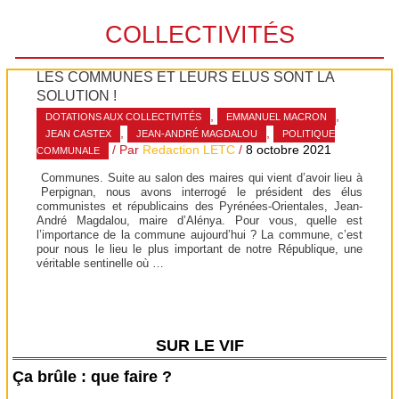
COLLECTIVITÉS
LES COMMUNES ET LEURS ÉLUS SONT LA
SOLUTION !
,
,
DOTATIONS AUX COLLECTIVITÉS
EMMANUEL MACRON
,
,
JEAN CASTEX
JEAN-ANDRÉ MAGDALOU
POLITIQUE
/ Par
Redaction LETC
/
8 octobre 2021
COMMUNALE
Communes. Suite au salon des maires qui vient d’avoir lieu à
Perpignan, nous avons interrogé le président des élus
communistes et républicains des Pyrénées-Orientales, Jean-
André Magdalou, maire d’Alénya. Pour vous, quelle est
l’importance de la commune aujourd’hui ? La commune, c’est
pour nous le lieu le plus important de notre République, une
véritable sentinelle où …
SUR LE VIF
Ça brûle : que faire ?