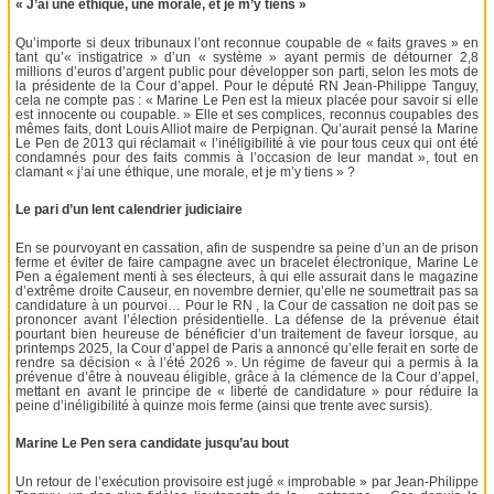
« J’ai une éthique, une morale, et je m’y tiens »
Qu’importe si deux tribunaux l’ont reconnue coupable de « faits graves » en
tant qu’« instigatrice » d’un « système » ayant permis de détourner 2,8
millions d’euros d’argent public pour développer son parti, selon les mots de
la présidente de la Cour d’appel. Pour le député RN Jean-Philippe Tanguy,
cela ne compte pas : « Marine Le Pen est la mieux placée pour savoir si elle
est innocente ou coupable. » Elle et ses complices, reconnus coupables des
mêmes faits, dont Louis Alliot maire de Perpignan. Qu’aurait pensé la Marine
Le Pen de 2013 qui réclamait « l’inéligibilité à vie pour tous ceux qui ont été
condamnés pour des faits commis à l’occasion de leur mandat », tout en
clamant « j’ai une éthique, une morale, et je m’y tiens » ?
Le pari d’un lent calendrier judiciaire
En se pourvoyant en cassation, afin de suspendre sa peine d’un an de prison
ferme et éviter de faire campagne avec un bracelet électronique, Marine Le
Pen a également menti à ses électeurs, à qui elle assurait dans le magazine
d’extrême droite Causeur, en novembre dernier, qu’elle ne soumettrait pas sa
candidature à un pourvoi… Pour le RN , la Cour de cassation ne doit pas se
prononcer avant l’élection présidentielle. La défense de la prévenue était
pourtant bien heureuse de bénéficier d’un traitement de faveur lorsque, au
printemps 2025, la Cour d’appel de Paris a annoncé qu’elle ferait en sorte de
rendre sa décision « à l’été 2026 ». Un régime de faveur qui a permis à la
prévenue d’être à nouveau éligible, grâce à la clémence de la Cour d’appel,
mettant en avant le principe de « liberté de candidature » pour réduire la
peine d’inéligibilité à quinze mois ferme (ainsi que trente avec sursis).
Marine Le Pen sera candidate jusqu’au bout
Un retour de l’exécution provisoire est jugé « improbable » par Jean-Philippe