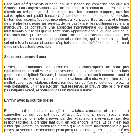
Face aux dérèglements climatiques, la question ne concerne pas que les
écolos : tout citoyen vivant avec un minimum d’information est en mesure
d’avoir un avis qui prend en compte que les données bougent, que les
catastrophes ont plutôt tendance à proliférer, que les chaleurs estivales
battent des records. Avec les incendies qui vont avec. Il serait peut-être temps
de prendre les choses au sérieux, de ne pas laisser les politiques seuls à la
manœuvre, de construire une approche internationale qui s’appuie sans
faux-fuyants sur le fait que la Terre nous appartient à tous, qu’elle veut peut-
être nous dire qu’il ne serait pas inutile de modifier nos habitudes, que les
prophètes de malheur, aussi puissants soient-ils, qui alimentent le déni,
soient mis à la raison et sortent d’optimismes inconsidérés qui les enferment
dans une béatitude coupable.
S’en sortir comme il peut
Certes, les situations sont diverses : les catastrophes ne sont pas
équitablement réparties, les richesses non plus. Les emmerdements en tous
genres se multiplient. Souvent, ils laissent chacun s’en sortir comme il peut et
tenter de préserver ce qui peut l’être. Le système atteindra vite ses limites. La
multiplication des relations internationales fera de l’autre, celui qui rejette la
voie commune, un chanceux qu’il faut préserver, la preuve que le pire n’est
pas toujours avéré, et pourquoi pas un modèle à imiter.
En finir avec la sourde oreille
En attendant, on blablate, on gère les affaires courantes et on tente de
camoufler ce qui pourrait nous effrayer. Comme si nous n’étions pas
concernés par une note à payer, par des adaptations à envisager, par des
responsabilités à prendre tant qu’il en est encore temps. Et ce n’est pas
d’hier que datent les premières alertes que la culture traditionnelle n’a pas
prises au sérieux. Le personnel politique a fait la sourde oreille et a laissé les