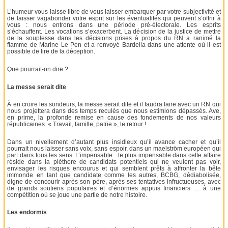
L’humeur vous laisse libre de vous laisser embarquer par votre subjectivité et
de laisser vagabonder votre esprit sur les éventualités qui peuvent s’offrir à
vous : nous entrons dans une période pré-électorale. Les esprits
s’échauffent. Les vocations s’exacerbent. La décision de la justice de mettre
de la souplesse dans les décisions prises à propos du RN a ranimé la
flamme de Marine Le Pen et a renvoyé Bardella dans une attente où il est
possible de lire de la déception.
Que pourrait-on dire ?
La messe serait dite
À en croire les sondeurs, la messe serait dite et il faudra faire avec un RN qui
nous projettera dans des temps reculés que nous estimions dépassés. Ave,
en prime, la profonde remise en cause des fondements de nos valeurs
républicaines. « Travail, famille, patrie », le retour !
Dans un nivellement d’autant plus insidieux qu’il avance cacher et qu’il
pourrait nous laisser sans voix, sans espoir, dans un maelström européen qui
part dans tous les sens. L’impensable : le plus impensable dans cette affaire
réside dans la pléthore de candidats potentiels qui ne veulent pas voir,
envisager les risques encourus et qui semblent prêts à affronter la bête
immonde en tant que candidate comme les autres, BCBG, dédiabolisée,
digne de concourir après son père, après ses tentatives infructueuses, avec
de grands soutiens populaires et d’énormes appuis financiers … à une
compétition où se joue une partie de notre histoire.
Les endormis