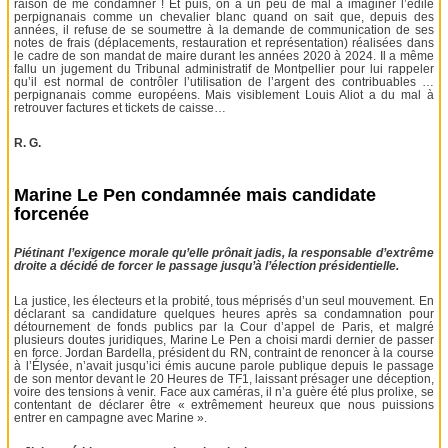
raison de me condamner ! Et puis, on a un peu de mal à imaginer l’édile
perpignanais comme un chevalier blanc quand on sait que, depuis des
années, il refuse de se soumettre à la demande de communication de ses
notes de frais (déplacements, restauration et représentation) réalisées dans
le cadre de son mandat de maire durant les années 2020 à 2024. Il a même
fallu un jugement du Tribunal administratif de Montpellier pour lui rappeler
qu’il est normal de contrôler l’utilisation de l’argent des contribuables …
perpignanais comme européens. Mais visiblement Louis Aliot a du mal à
retrouver factures et tickets de caisse…
R. G.
Marine Le Pen condamnée mais candidate
forcenée
Piétinant l’exigence morale qu’elle prônait jadis, la responsable d’extrême
droite a décidé de forcer le passage jusqu’à l’élection présidentielle.
La justice, les électeurs et la probité, tous méprisés d’un seul mouvement. En
déclarant sa candidature quelques heures après sa condamnation pour
détournement de fonds publics par la Cour d’appel de Paris, et malgré
plusieurs doutes juridiques, Marine Le Pen a choisi mardi dernier de passer
en force. Jordan Bardella, président du RN, contraint de renoncer à la course
à l’Élysée, n’avait jusqu’ici émis aucune parole publique depuis le passage
de son mentor devant le 20 Heures de TF1, laissant présager une déception,
voire des tensions à venir. Face aux caméras, il n’a guère été plus prolixe, se
contentant de déclarer être « extrêmement heureux que nous puissions
entrer en campagne avec Marine ».