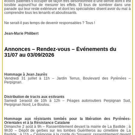
écolos patentés s’occuper de façon très désordonnée d’une dérive dont il est
loisible aujourd’hui de mesurer les effets. Et tous de sombrer dans une
panade qui leur reste extérieure et dont les spécialistes disent avoir du mal à
comprendre tous les tenants et aboutissants.
Ne serait-il pas temps de devenir responsables ? Tous !
Jean-Marie Philibert
Annonces – Rendez-vous – Événements du
31/07 au 03/09/2026
Hommage à Jean Jaurès
Vendredi 31 juillet à 11h – Jardin Terrus, Boulevard des Pyrénées –
Perpignan.
Distribution de tracts aux estivants
Samedi 1eraoût de 10h à 12h – Péages autoroutiers Perpignan Sud,
Perpignan Nord, Le Boulou.
Hommage aux résistants tombés pour la libération des Pyrénées-
Orientales et à la Résistance Catalane
Dimanche 2 août à 9h – Rassemblement devant la mairie de La Bastide ; à
9h30 – Dépôt de gerbes sur les tombes Guérilleros au cimetière de La
Bastide ; à 11h – Cérémonie à la crypte du Souvenir, rassemblement devant