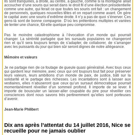
Ils sont tranquilles, à droite, au centre, à gauche, comme si la montagne allait
accoucher d’une souris qui serait dans le droit fil d’une élection présidentielle
comme une autre, qui ferait ce que toutes les souris ont fait : un changement
de personnels, quelques nouvelles têtes et on repart comme avant. On gère
le capital avec une souris d’extrême droite. Il n’y a pas de quoi s’énerver. Ces
gens-là sont de bonne compagnie. D’où les prétentions multiples et variées
de tenter une chance, fût-elle quelque peu compromise.
Pas le moindre catastrophisme à l’évocation d’un monde qui pourrait
changer. La sérénité partagée que les sursauts populaires ne changeront
rien et qu’il sera toujours temps de s’adapter, de collaborer, de s’arranger
avec les puissants du jour qui bien sûr seront dignes de notre allégeance.
Mémoire et valeurs
Je ne partage rien de ce foutage de gueule quasi généralisé. Avec tous ceux
qui gardent leur mémoire, avec ceux qui ont toujours tout fait pour préserver
leurs valeurs, leurs ambitions d’un monde de paix, de justice, bâti sur la
solidarité et le partage des richesses. Les incantations sont à laisser aux
vestiaires, elles n’abuseront que ceux qu’un sursaut démocratique pourrait
momentanément réveiller d’un sommeil profond. Il importe de se lever. Il
importe de bousculer un laisser-aller coupable du pire pour réveiller ces
consciences dont nous savons très pertinemment qu’elles sont porteuses
d’avenir.
Jean-Marie Philibert
Dix ans après l’attentat du 14 juillet 2016, Nice se
recueille pour ne jamais oublier