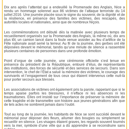
Dix ans après l’attentat qui a endeuillé la Promenade des Anglais, Nice a
rendu un hommage solennel aux 86 victimes de l’attaque terroriste du 14
juillet 2016. Une journée placée sous le signe du souvenir, de la dignité et de
la résilience, en présence des familles des victimes, des rescapés, des
autorités locales et nationales, ainsi que de nombreux Niçois.
Les commémorations ont débuté dès la matinée avec plusieurs temps de
recueillement organisés sur la Promenade des Anglais, là même où, dix ans
plus tôt, un camion lancé dans la foule venue assister au feu d’artifice de la
Fête nationale avait semé la terreur. Au fil de la journée, des gerbes ont été
déposées devant le mémorial, tandis qu’une minute de silence a rassemblé
plusieurs centaines de personnes dans une profonde émotion.
Point d’orgue de cette journée, une cérémonie officielle s’est tenue en
présence du président de la République, entouré d’élus, de représentants
des institutions, des forces de sécurité et des services de secours. Dans son
intervention, le chef de l’État a salué la mémoire des victimes, le courage des
survivants et l’engagement de tous ceux qui étaient intervenus cette nuit-là
pour porter secours aux blessés.
Les associations de victimes ont également pris la parole, rappelant que si le
temps apaise parfois les blessures, il n’efface ni les absences ni les
traumatismes. Elles ont insisté sur l’importance de préserver la mémoire de
cette tragédie et de transmettre son histoire aux jeunes générations afin que
de tels actes ne sombrent jamais dans l’oubli.
Tout au long de la journée, les habitants de Nice se sont succédé devant le
mémorial pour déposer des fleurs, allumer des bougies ou simplement se
recueillir en silence. Les visages étaient graves, les regards souvent tournés
vers la mer, symbole d’une ville qui a dû apprendre à se reconstruire sans