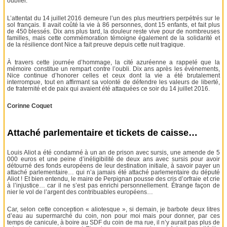
oublier.
L’attentat du 14 juillet 2016 demeure l’un des plus meurtriers perpétrés sur le
sol français. Il avait coûté la vie à 86 personnes, dont 15 enfants, et fait plus
de 450 blessés. Dix ans plus tard, la douleur reste vive pour de nombreuses
familles, mais cette commémoration témoigne également de la solidarité et
de la résilience dont Nice a fait preuve depuis cette nuit tragique.
À travers cette journée d’hommage, la cité azuréenne a rappelé que la
mémoire constitue un rempart contre l’oubli. Dix ans après les événements,
Nice continue d’honorer celles et ceux dont la vie a été brutalement
interrompue, tout en affirmant sa volonté de défendre les valeurs de liberté,
de fraternité et de paix qui avaient été attaquées ce soir du 14 juillet 2016.
Corinne Coquet
Attaché parlementaire et tickets de caisse…
Louis Aliot a été condamné à un an de prison avec sursis, une amende de 5
000 euros et une peine d’inéligibilité de deux ans avec sursis pour avoir
détourné des fonds européens de leur destination initiale, à savoir payer un
attaché parlementaire… qui n’a jamais été attaché parlementaire du député
Aliot ! Et bien entendu, le maire de Perpignan pousse des cris d’orfraie et crie
à l’injustice… car il ne s’est pas enrichi personnellement. Étrange façon de
nier le vol de l’argent des contribuables européens…
Car, selon cette conception « aliotesque », si demain, je barbote deux litres
d’eau au supermarché du coin, non pour moi mais pour donner, par ces
temps de canicule, à boire au SDF du coin de ma rue, il n’y aurait pas plus de