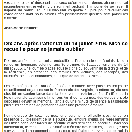
vestiaires, elles n’abuseront que ceux qu’un sursaut démocratique pourrait
momentanément réveiller d’un sommeil profond. Il importe de se lever. Il
importe de bousculer un laisser-aller coupable du pire pour réveiller ces
consciences dont nous savons très pertinemment qu’elles sont porteuses
d’avenir.
Jean-Marie Philibert
Dix ans après l’attentat du 14 juillet 2016, Nice se
recueille pour ne jamais oublier
Dix ans après l’attentat qui a endeuillé la Promenade des Anglais, Nice a
rendu un hommage solennel aux 86 victimes de l’attaque terroriste du 14
juillet 2016. Une journée placée sous le signe du souvenir, de la dignité et de
la résilience, en présence des familles des victimes, des rescapés, des
autorités locales et nationales, ainsi que de nombreux Niçois.
Les commémorations ont débuté dès la matinée avec plusieurs temps de
recueillement organisés sur la Promenade des Anglais, là même où, dix ans
plus tôt, un camion lancé dans la foule venue assister au feu d’artifice de la
Fête nationale avait semé la terreur. Au fil de la journée, des gerbes ont été
déposées devant le mémorial, tandis qu’une minute de silence a rassemblé
plusieurs centaines de personnes dans une profonde émotion.
Point d’orgue de cette journée, une cérémonie officielle s’est tenue en
présence du président de la République, entouré d’élus, de représentants
des institutions, des forces de sécurité et des services de secours. Dans son
intervention, le chef de l’État a salué la mémoire des victimes, le courage des
survivants et l’engagement de tous ceux qui étaient intervenus cette nuit-là