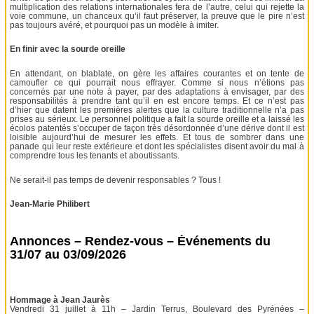
multiplication des relations internationales fera de l’autre, celui qui rejette la
voie commune, un chanceux qu’il faut préserver, la preuve que le pire n’est
pas toujours avéré, et pourquoi pas un modèle à imiter.
En finir avec la sourde oreille
En attendant, on blablate, on gère les affaires courantes et on tente de
camoufler ce qui pourrait nous effrayer. Comme si nous n’étions pas
concernés par une note à payer, par des adaptations à envisager, par des
responsabilités à prendre tant qu’il en est encore temps. Et ce n’est pas
d’hier que datent les premières alertes que la culture traditionnelle n’a pas
prises au sérieux. Le personnel politique a fait la sourde oreille et a laissé les
écolos patentés s’occuper de façon très désordonnée d’une dérive dont il est
loisible aujourd’hui de mesurer les effets. Et tous de sombrer dans une
panade qui leur reste extérieure et dont les spécialistes disent avoir du mal à
comprendre tous les tenants et aboutissants.
Ne serait-il pas temps de devenir responsables ? Tous !
Jean-Marie Philibert
Annonces – Rendez-vous – Événements du
31/07 au 03/09/2026
Hommage à Jean Jaurès
Vendredi 31 juillet à 11h – Jardin Terrus, Boulevard des Pyrénées –