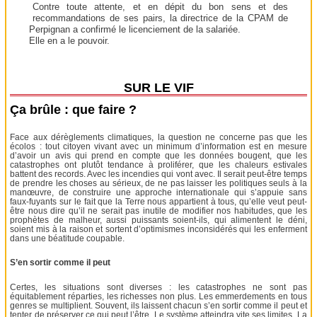
Contre toute attente, et en dépit du bon sens et des
recommandations de ses pairs, la directrice de la CPAM de
Perpignan a confirmé le licenciement de la salariée.
Elle en a le pouvoir.
SUR LE VIF
Ça brûle : que faire ?
Face aux dérèglements climatiques, la question ne concerne pas que les
écolos : tout citoyen vivant avec un minimum d’information est en mesure
d’avoir un avis qui prend en compte que les données bougent, que les
catastrophes ont plutôt tendance à proliférer, que les chaleurs estivales
battent des records. Avec les incendies qui vont avec. Il serait peut-être temps
de prendre les choses au sérieux, de ne pas laisser les politiques seuls à la
manœuvre, de construire une approche internationale qui s’appuie sans
faux-fuyants sur le fait que la Terre nous appartient à tous, qu’elle veut peut-
être nous dire qu’il ne serait pas inutile de modifier nos habitudes, que les
prophètes de malheur, aussi puissants soient-ils, qui alimentent le déni,
soient mis à la raison et sortent d’optimismes inconsidérés qui les enferment
dans une béatitude coupable.
S’en sortir comme il peut
Certes, les situations sont diverses : les catastrophes ne sont pas
équitablement réparties, les richesses non plus. Les emmerdements en tous
genres se multiplient. Souvent, ils laissent chacun s’en sortir comme il peut et
tenter de préserver ce qui peut l’être. Le système atteindra vite ses limites. La