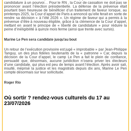
candidature à un pourvoi… Pour le RN , la Cour de cassation ne doit pas se
prononcer avant l’élection présidentielle. La défense de la prévenue était
pourtant bien heureuse de bénéficier d’un traitement de faveur lorsque, au
printemps 2025, la Cour d’appel de Paris a annoncé qu’elle ferait en sorte de
rendre sa décision « à l’été 2026 ». Un régime de faveur qui a permis à la
prévenue d’être à nouveau éligible, grâce à la clémence de la Cour d’appel,
mettant en avant le principe de « liberté de candidature » pour réduire la
peine d’inéligibilité à quinze mois ferme (ainsi que trente avec sursis).
Marine Le Pen sera candidate jusqu’au bout
Un retour de l’exécution provisoire est jugé « improbable » par Jean-Philippe
Tanguy, un des plus fidèles lieutenants de la « patronne » Car, depuis la
décision de la Cour d’appel, le camp Le Pen a fait le plein de confiance,
persuadé que, désormais, aucune juridiction n’osera priver les électeurs
d’une candidate, qui plus est peu de temps avant l’élection. Après avoir sali,
insulté, méprisé la justice et les magistrats depuis dix ans, Marine Le Pen
compte désormais sur leur sollicitude.
Roger Rio
Où sortir ? rendez-vous culturels du 17 au
23/07/2026