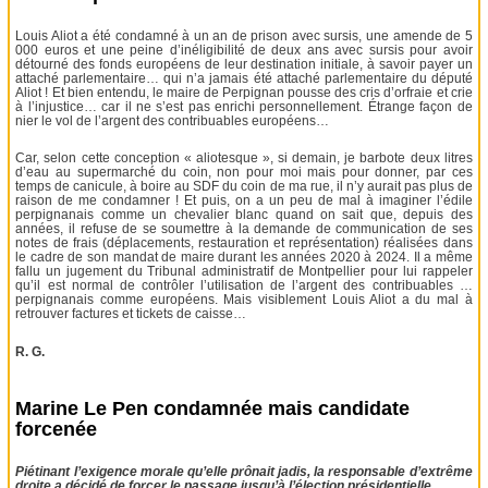
Louis Aliot a été condamné à un an de prison avec sursis, une amende de 5
000 euros et une peine d’inéligibilité de deux ans avec sursis pour avoir
détourné des fonds européens de leur destination initiale, à savoir payer un
attaché parlementaire… qui n’a jamais été attaché parlementaire du député
Aliot ! Et bien entendu, le maire de Perpignan pousse des cris d’orfraie et crie
à l’injustice… car il ne s’est pas enrichi personnellement. Étrange façon de
nier le vol de l’argent des contribuables européens…
Car, selon cette conception « aliotesque », si demain, je barbote deux litres
d’eau au supermarché du coin, non pour moi mais pour donner, par ces
temps de canicule, à boire au SDF du coin de ma rue, il n’y aurait pas plus de
raison de me condamner ! Et puis, on a un peu de mal à imaginer l’édile
perpignanais comme un chevalier blanc quand on sait que, depuis des
années, il refuse de se soumettre à la demande de communication de ses
notes de frais (déplacements, restauration et représentation) réalisées dans
le cadre de son mandat de maire durant les années 2020 à 2024. Il a même
fallu un jugement du Tribunal administratif de Montpellier pour lui rappeler
qu’il est normal de contrôler l’utilisation de l’argent des contribuables …
perpignanais comme européens. Mais visiblement Louis Aliot a du mal à
retrouver factures et tickets de caisse…
R. G.
Marine Le Pen condamnée mais candidate
forcenée
Piétinant l’exigence morale qu’elle prônait jadis, la responsable d’extrême
droite a décidé de forcer le passage jusqu’à l’élection présidentielle.