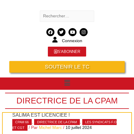
Connexion
S'ABONNER
SOUTENIR LE TC
DIRECTRICE DE LA CPAM
SALIMA EST LICENCIÉE !
,
,
CPAM 66
DIRECTRICE DE LA CPAM
LES SYNDICATS F.O
/ Par
Michel Marc
/
10 juillet 2024
ET CGT