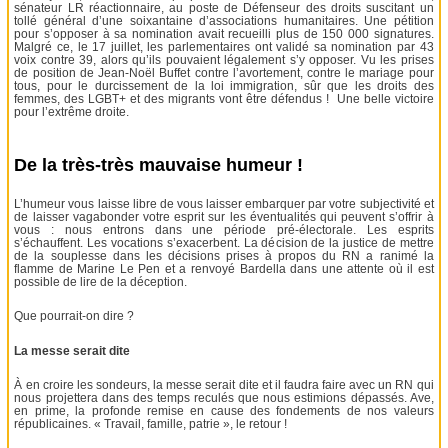
sénateur LR réactionnaire, au poste de Défenseur des droits suscitant un
tollé général d’une soixantaine d’associations humanitaires. Une pétition
pour s’opposer à sa nomination avait recueilli plus de 150 000 signatures.
Malgré ce, le 17 juillet, les parlementaires ont validé sa nomination par 43
voix contre 39, alors qu’ils pouvaient légalement s’y opposer. Vu les prises
de position de Jean-Noël Buffet contre l’avortement, contre le mariage pour
tous, pour le durcissement de la loi immigration, sûr que les droits des
femmes, des LGBT+ et des migrants vont être défendus ! Une belle victoire
pour l’extrême droite.
De la très-très mauvaise humeur !
L’humeur vous laisse libre de vous laisser embarquer par votre subjectivité et
de laisser vagabonder votre esprit sur les éventualités qui peuvent s’offrir à
vous : nous entrons dans une période pré-électorale. Les esprits
s’échauffent. Les vocations s’exacerbent. La décision de la justice de mettre
de la souplesse dans les décisions prises à propos du RN a ranimé la
flamme de Marine Le Pen et a renvoyé Bardella dans une attente où il est
possible de lire de la déception.
Que pourrait-on dire ?
La messe serait dite
À en croire les sondeurs, la messe serait dite et il faudra faire avec un RN qui
nous projettera dans des temps reculés que nous estimions dépassés. Ave,
en prime, la profonde remise en cause des fondements de nos valeurs
républicaines. « Travail, famille, patrie », le retour !