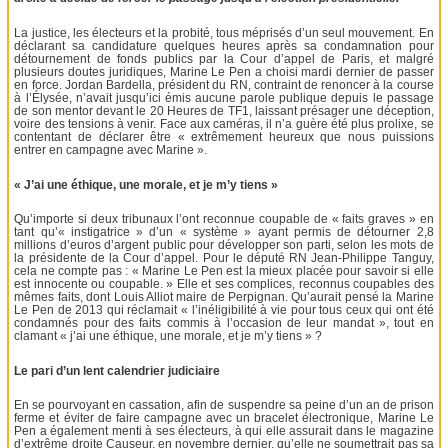
La justice, les électeurs et la probité, tous méprisés d’un seul mouvement. En
déclarant sa candidature quelques heures après sa condamnation pour
détournement de fonds publics par la Cour d’appel de Paris, et malgré
plusieurs doutes juridiques, Marine Le Pen a choisi mardi dernier de passer
en force. Jordan Bardella, président du RN, contraint de renoncer à la course
à l’Élysée, n’avait jusqu’ici émis aucune parole publique depuis le passage
de son mentor devant le 20 Heures de TF1, laissant présager une déception,
voire des tensions à venir. Face aux caméras, il n’a guère été plus prolixe, se
contentant de déclarer être « extrêmement heureux que nous puissions
entrer en campagne avec Marine ».
« J’ai une éthique, une morale, et je m’y tiens »
Qu’importe si deux tribunaux l’ont reconnue coupable de « faits graves » en
tant qu’« instigatrice » d’un « système » ayant permis de détourner 2,8
millions d’euros d’argent public pour développer son parti, selon les mots de
la présidente de la Cour d’appel. Pour le député RN Jean-Philippe Tanguy,
cela ne compte pas : « Marine Le Pen est la mieux placée pour savoir si elle
est innocente ou coupable. » Elle et ses complices, reconnus coupables des
mêmes faits, dont Louis Alliot maire de Perpignan. Qu’aurait pensé la Marine
Le Pen de 2013 qui réclamait « l’inéligibilité à vie pour tous ceux qui ont été
condamnés pour des faits commis à l’occasion de leur mandat », tout en
clamant « j’ai une éthique, une morale, et je m’y tiens » ?
Le pari d’un lent calendrier judiciaire
En se pourvoyant en cassation, afin de suspendre sa peine d’un an de prison
ferme et éviter de faire campagne avec un bracelet électronique, Marine Le
Pen a également menti à ses électeurs, à qui elle assurait dans le magazine
d’extrême droite Causeur, en novembre dernier, qu’elle ne soumettrait pas sa