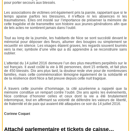
pour porter secours aux blessés.
Les associations de victimes ont également pris la parole, rappelant que si le
temps apaise parfois les blessures, il n’efface ni les absences ni les
traumatismes. Elles ont insisté sur l’importance de préserver la mémoire de
cette tragédie et de transmettre son histoire aux jeunes générations afin que
de tels actes ne sombrent jamais dans l’oubli.
Tout au long de la journée, les habitants de Nice se sont succédé devant le
mémorial pour déposer des fleurs, allumer des bougies ou simplement se
recueillir en silence. Les visages étaient graves, les regards souvent tournés
vers la mer, symbole d’une ville qui a dû apprendre à se reconstruire sans
oublier.
L’attentat du 14 juillet 2016 demeure l’un des plus meurtriers perpétrés sur le
sol français. Il avait coûté la vie à 86 personnes, dont 15 enfants, et fait plus
de 450 blessés. Dix ans plus tard, la douleur reste vive pour de nombreuses
familles, mais cette commémoration témoigne également de la solidarité et
de la résilience dont Nice a fait preuve depuis cette nuit tragique.
À travers cette journée d’hommage, la cité azuréenne a rappelé que la
mémoire constitue un rempart contre l’oubli. Dix ans après les événements,
Nice continue d’honorer celles et ceux dont la vie a été brutalement
interrompue, tout en affirmant sa volonté de défendre les valeurs de liberté,
de fraternité et de paix qui avaient été attaquées ce soir du 14 juillet 2016.
Corinne Coquet
Attaché parlementaire et tickets de caisse…