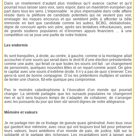
Dans un nivellement d’autant plus insidieux qu’il avance cacher et qu’il
pourrait nous laisser sans voix, sans espoir, dans un maelström européen qui
part dans tous les sens. L’impensable : le plus impensable dans cette affaire
réside dans la pléthore de candidats potentiels qui ne veulent pas voir,
envisager les risques encourus et qui semblent prêts à affronter la bête
immonde en tant que candidate comme les autres, BCBG, dédiabolisée,
digne de concourir après son père, après ses tentatives infructueuses, avec
de grands soutiens populaires et d’énormes appuis financiers … à une
compétition où se joue une partie de notre histoire.
Les endormis
Ils sont tranquilles, à droite, au centre, à gauche, comme si la montagne allait
accoucher d’une souris qui serait dans le droit fil d’une élection présidentielle
comme une autre, qui ferait ce que toutes les souris ont fait : un changement
de personnels, quelques nouvelles têtes et on repart comme avant. On gère
le capital avec une souris d’extrême droite. Il n’y a pas de quoi s’énerver. Ces
gens-là sont de bonne compagnie. D’où les prétentions multiples et variées
de tenter une chance, fût-elle quelque peu compromise.
Pas le moindre catastrophisme à l’évocation d’un monde qui pourrait
changer. La sérénité partagée que les sursauts populaires ne changeront
rien et qu’il sera toujours temps de s’adapter, de collaborer, de s’arranger
avec les puissants du jour qui bien sûr seront dignes de notre allégeance.
Mémoire et valeurs
Je ne partage rien de ce foutage de gueule quasi généralisé. Avec tous ceux
qui gardent leur mémoire, avec ceux qui ont toujours tout fait pour préserver
leurs valeurs, leurs ambitions d’un monde de paix, de justice, bâti sur la
solidarité et le partage des richesses. Les incantations sont à laisser aux