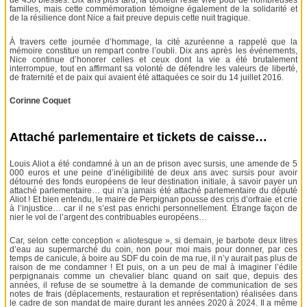
de 450 blessés. Dix ans plus tard, la douleur reste vive pour de nombreuses
familles, mais cette commémoration témoigne également de la solidarité et
de la résilience dont Nice a fait preuve depuis cette nuit tragique.
À travers cette journée d’hommage, la cité azuréenne a rappelé que la
mémoire constitue un rempart contre l’oubli. Dix ans après les événements,
Nice continue d’honorer celles et ceux dont la vie a été brutalement
interrompue, tout en affirmant sa volonté de défendre les valeurs de liberté,
de fraternité et de paix qui avaient été attaquées ce soir du 14 juillet 2016.
Corinne Coquet
Attaché parlementaire et tickets de caisse…
Louis Aliot a été condamné à un an de prison avec sursis, une amende de 5
000 euros et une peine d’inéligibilité de deux ans avec sursis pour avoir
détourné des fonds européens de leur destination initiale, à savoir payer un
attaché parlementaire… qui n’a jamais été attaché parlementaire du député
Aliot ! Et bien entendu, le maire de Perpignan pousse des cris d’orfraie et crie
à l’injustice… car il ne s’est pas enrichi personnellement. Étrange façon de
nier le vol de l’argent des contribuables européens…
Car, selon cette conception « aliotesque », si demain, je barbote deux litres
d’eau au supermarché du coin, non pour moi mais pour donner, par ces
temps de canicule, à boire au SDF du coin de ma rue, il n’y aurait pas plus de
raison de me condamner ! Et puis, on a un peu de mal à imaginer l’édile
perpignanais comme un chevalier blanc quand on sait que, depuis des
années, il refuse de se soumettre à la demande de communication de ses
notes de frais (déplacements, restauration et représentation) réalisées dans
le cadre de son mandat de maire durant les années 2020 à 2024. Il a même