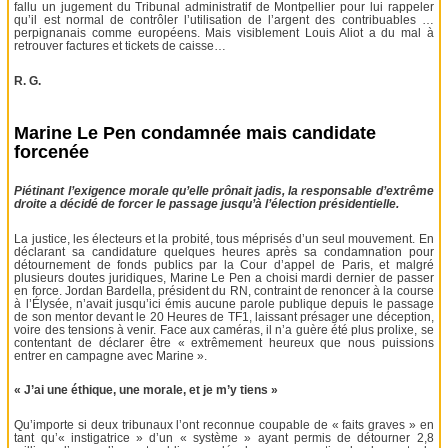
fallu un jugement du Tribunal administratif de Montpellier pour lui rappeler
qu’il est normal de contrôler l’utilisation de l’argent des contribuables …
perpignanais comme européens. Mais visiblement Louis Aliot a du mal à
retrouver factures et tickets de caisse…
R. G.
Marine Le Pen condamnée mais candidate
forcenée
Piétinant l’exigence morale qu’elle prônait jadis, la responsable d’extrême
droite a décidé de forcer le passage jusqu’à l’élection présidentielle.
La justice, les électeurs et la probité, tous méprisés d’un seul mouvement. En
déclarant sa candidature quelques heures après sa condamnation pour
détournement de fonds publics par la Cour d’appel de Paris, et malgré
plusieurs doutes juridiques, Marine Le Pen a choisi mardi dernier de passer
en force. Jordan Bardella, président du RN, contraint de renoncer à la course
à l’Élysée, n’avait jusqu’ici émis aucune parole publique depuis le passage
de son mentor devant le 20 Heures de TF1, laissant présager une déception,
voire des tensions à venir. Face aux caméras, il n’a guère été plus prolixe, se
contentant de déclarer être « extrêmement heureux que nous puissions
entrer en campagne avec Marine ».
« J’ai une éthique, une morale, et je m’y tiens »
Qu’importe si deux tribunaux l’ont reconnue coupable de « faits graves » en
tant qu’« instigatrice » d’un « système » ayant permis de détourner 2,8