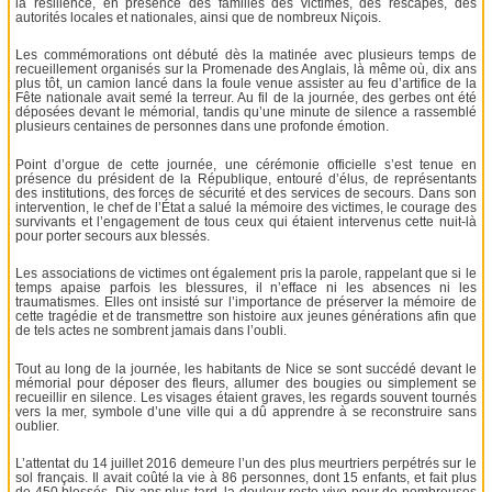
la résilience, en présence des familles des victimes, des rescapés, des
autorités locales et nationales, ainsi que de nombreux Niçois.
Les commémorations ont débuté dès la matinée avec plusieurs temps de
recueillement organisés sur la Promenade des Anglais, là même où, dix ans
plus tôt, un camion lancé dans la foule venue assister au feu d’artifice de la
Fête nationale avait semé la terreur. Au fil de la journée, des gerbes ont été
déposées devant le mémorial, tandis qu’une minute de silence a rassemblé
plusieurs centaines de personnes dans une profonde émotion.
Point d’orgue de cette journée, une cérémonie officielle s’est tenue en
présence du président de la République, entouré d’élus, de représentants
des institutions, des forces de sécurité et des services de secours. Dans son
intervention, le chef de l’État a salué la mémoire des victimes, le courage des
survivants et l’engagement de tous ceux qui étaient intervenus cette nuit-là
pour porter secours aux blessés.
Les associations de victimes ont également pris la parole, rappelant que si le
temps apaise parfois les blessures, il n’efface ni les absences ni les
traumatismes. Elles ont insisté sur l’importance de préserver la mémoire de
cette tragédie et de transmettre son histoire aux jeunes générations afin que
de tels actes ne sombrent jamais dans l’oubli.
Tout au long de la journée, les habitants de Nice se sont succédé devant le
mémorial pour déposer des fleurs, allumer des bougies ou simplement se
recueillir en silence. Les visages étaient graves, les regards souvent tournés
vers la mer, symbole d’une ville qui a dû apprendre à se reconstruire sans
oublier.
L’attentat du 14 juillet 2016 demeure l’un des plus meurtriers perpétrés sur le
sol français. Il avait coûté la vie à 86 personnes, dont 15 enfants, et fait plus