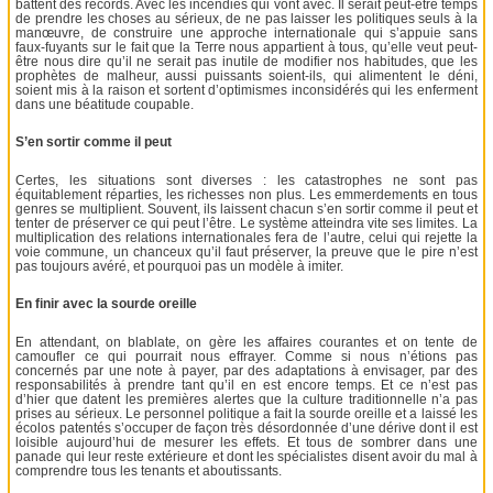
battent des records. Avec les incendies qui vont avec. Il serait peut-être temps
de prendre les choses au sérieux, de ne pas laisser les politiques seuls à la
manœuvre, de construire une approche internationale qui s’appuie sans
faux-fuyants sur le fait que la Terre nous appartient à tous, qu’elle veut peut-
être nous dire qu’il ne serait pas inutile de modifier nos habitudes, que les
prophètes de malheur, aussi puissants soient-ils, qui alimentent le déni,
soient mis à la raison et sortent d’optimismes inconsidérés qui les enferment
dans une béatitude coupable.
S’en sortir comme il peut
Certes, les situations sont diverses : les catastrophes ne sont pas
équitablement réparties, les richesses non plus. Les emmerdements en tous
genres se multiplient. Souvent, ils laissent chacun s’en sortir comme il peut et
tenter de préserver ce qui peut l’être. Le système atteindra vite ses limites. La
multiplication des relations internationales fera de l’autre, celui qui rejette la
voie commune, un chanceux qu’il faut préserver, la preuve que le pire n’est
pas toujours avéré, et pourquoi pas un modèle à imiter.
En finir avec la sourde oreille
En attendant, on blablate, on gère les affaires courantes et on tente de
camoufler ce qui pourrait nous effrayer. Comme si nous n’étions pas
concernés par une note à payer, par des adaptations à envisager, par des
responsabilités à prendre tant qu’il en est encore temps. Et ce n’est pas
d’hier que datent les premières alertes que la culture traditionnelle n’a pas
prises au sérieux. Le personnel politique a fait la sourde oreille et a laissé les
écolos patentés s’occuper de façon très désordonnée d’une dérive dont il est
loisible aujourd’hui de mesurer les effets. Et tous de sombrer dans une
panade qui leur reste extérieure et dont les spécialistes disent avoir du mal à
comprendre tous les tenants et aboutissants.