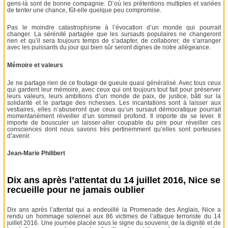
gens-là sont de bonne compagnie. D’où les prétentions multiples et variées
de tenter une chance, fût-elle quelque peu compromise.
Pas le moindre catastrophisme à l’évocation d’un monde qui pourrait
changer. La sérénité partagée que les sursauts populaires ne changeront
rien et qu’il sera toujours temps de s’adapter, de collaborer, de s’arranger
avec les puissants du jour qui bien sûr seront dignes de notre allégeance.
Mémoire et valeurs
Je ne partage rien de ce foutage de gueule quasi généralisé. Avec tous ceux
qui gardent leur mémoire, avec ceux qui ont toujours tout fait pour préserver
leurs valeurs, leurs ambitions d’un monde de paix, de justice, bâti sur la
solidarité et le partage des richesses. Les incantations sont à laisser aux
vestiaires, elles n’abuseront que ceux qu’un sursaut démocratique pourrait
momentanément réveiller d’un sommeil profond. Il importe de se lever. Il
importe de bousculer un laisser-aller coupable du pire pour réveiller ces
consciences dont nous savons très pertinemment qu’elles sont porteuses
d’avenir.
Jean-Marie Philibert
Dix ans après l’attentat du 14 juillet 2016, Nice se
recueille pour ne jamais oublier
Dix ans après l’attentat qui a endeuillé la Promenade des Anglais, Nice a
rendu un hommage solennel aux 86 victimes de l’attaque terroriste du 14
juillet 2016. Une journée placée sous le signe du souvenir, de la dignité et de