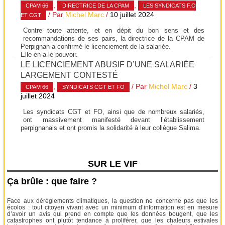
,
,
CPAM 66
DIRECTRICE DE LA CPAM
LES SYNDICATS F.O
/ Par
Michel Marc
/
10 juillet 2024
ET CGT
Contre toute attente, et en dépit du bon sens et des
recommandations de ses pairs, la directrice de la CPAM de
Perpignan a confirmé le licenciement de la salariée.
Elle en a le pouvoir.
LE LICENCIEMENT ABUSIF D’UNE SALARIÉE
LARGEMENT CONTESTÉ
,
/ Par
Michel Marc
/
3
CPAM 66
SYNDICATS CGT ET FO
juillet 2024
Les syndicats CGT et FO, ainsi que de nombreux salariés,
ont massivement manifesté devant l’établissement
perpignanais et ont promis la solidarité à leur collègue Salima.
SUR LE VIF
Ça brûle : que faire ?
Face aux dérèglements climatiques, la question ne concerne pas que les
écolos : tout citoyen vivant avec un minimum d’information est en mesure
d’avoir un avis qui prend en compte que les données bougent, que les
catastrophes ont plutôt tendance à proliférer, que les chaleurs estivales