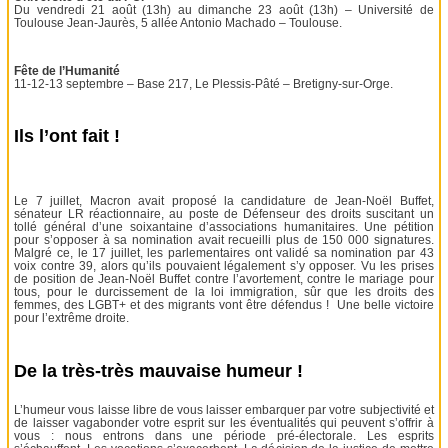
Du vendredi 21 août (13h) au dimanche 23 août (13h) – Université de
Toulouse Jean-Jaurès, 5 allée Antonio Machado – Toulouse.
Fête de l’Humanité
11-12-13 septembre – Base 217, Le Plessis-Pâté – Bretigny-sur-Orge.
Ils l’ont fait !
Le 7 juillet, Macron avait proposé la candidature de Jean-Noël Buffet,
sénateur LR réactionnaire, au poste de Défenseur des droits suscitant un
tollé général d’une soixantaine d’associations humanitaires. Une pétition
pour s’opposer à sa nomination avait recueilli plus de 150 000 signatures.
Malgré ce, le 17 juillet, les parlementaires ont validé sa nomination par 43
voix contre 39, alors qu’ils pouvaient légalement s’y opposer. Vu les prises
de position de Jean-Noël Buffet contre l’avortement, contre le mariage pour
tous, pour le durcissement de la loi immigration, sûr que les droits des
femmes, des LGBT+ et des migrants vont être défendus ! Une belle victoire
pour l’extrême droite.
De la très-très mauvaise humeur !
L’humeur vous laisse libre de vous laisser embarquer par votre subjectivité et
de laisser vagabonder votre esprit sur les éventualités qui peuvent s’offrir à
vous : nous entrons dans une période pré-électorale. Les esprits