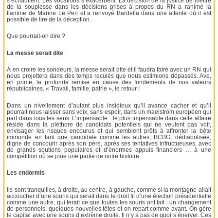
s’échauffent. Les vocations s’exacerbent. La décision de la justice de mettre
de la souplesse dans les décisions prises à propos du RN a ranimé la
flamme de Marine Le Pen et a renvoyé Bardella dans une attente où il est
possible de lire de la déception.
Que pourrait-on dire ?
La messe serait dite
À en croire les sondeurs, la messe serait dite et il faudra faire avec un RN qui
nous projettera dans des temps reculés que nous estimions dépassés. Ave,
en prime, la profonde remise en cause des fondements de nos valeurs
républicaines. « Travail, famille, patrie », le retour !
Dans un nivellement d’autant plus insidieux qu’il avance cacher et qu’il
pourrait nous laisser sans voix, sans espoir, dans un maelström européen qui
part dans tous les sens. L’impensable : le plus impensable dans cette affaire
réside dans la pléthore de candidats potentiels qui ne veulent pas voir,
envisager les risques encourus et qui semblent prêts à affronter la bête
immonde en tant que candidate comme les autres, BCBG, dédiabolisée,
digne de concourir après son père, après ses tentatives infructueuses, avec
de grands soutiens populaires et d’énormes appuis financiers … à une
compétition où se joue une partie de notre histoire.
Les endormis
Ils sont tranquilles, à droite, au centre, à gauche, comme si la montagne allait
accoucher d’une souris qui serait dans le droit fil d’une élection présidentielle
comme une autre, qui ferait ce que toutes les souris ont fait : un changement
de personnels, quelques nouvelles têtes et on repart comme avant. On gère
le capital avec une souris d’extrême droite. Il n’y a pas de quoi s’énerver. Ces