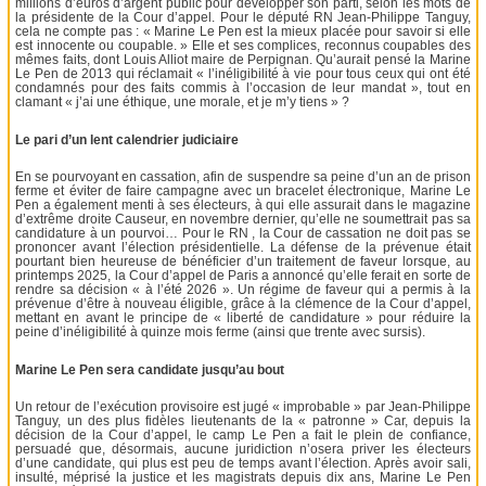
millions d’euros d’argent public pour développer son parti, selon les mots de
la présidente de la Cour d’appel. Pour le député RN Jean-Philippe Tanguy,
cela ne compte pas : « Marine Le Pen est la mieux placée pour savoir si elle
est innocente ou coupable. » Elle et ses complices, reconnus coupables des
mêmes faits, dont Louis Alliot maire de Perpignan. Qu’aurait pensé la Marine
Le Pen de 2013 qui réclamait « l’inéligibilité à vie pour tous ceux qui ont été
condamnés pour des faits commis à l’occasion de leur mandat », tout en
clamant « j’ai une éthique, une morale, et je m’y tiens » ?
Le pari d’un lent calendrier judiciaire
En se pourvoyant en cassation, afin de suspendre sa peine d’un an de prison
ferme et éviter de faire campagne avec un bracelet électronique, Marine Le
Pen a également menti à ses électeurs, à qui elle assurait dans le magazine
d’extrême droite Causeur, en novembre dernier, qu’elle ne soumettrait pas sa
candidature à un pourvoi… Pour le RN , la Cour de cassation ne doit pas se
prononcer avant l’élection présidentielle. La défense de la prévenue était
pourtant bien heureuse de bénéficier d’un traitement de faveur lorsque, au
printemps 2025, la Cour d’appel de Paris a annoncé qu’elle ferait en sorte de
rendre sa décision « à l’été 2026 ». Un régime de faveur qui a permis à la
prévenue d’être à nouveau éligible, grâce à la clémence de la Cour d’appel,
mettant en avant le principe de « liberté de candidature » pour réduire la
peine d’inéligibilité à quinze mois ferme (ainsi que trente avec sursis).
Marine Le Pen sera candidate jusqu’au bout
Un retour de l’exécution provisoire est jugé « improbable » par Jean-Philippe
Tanguy, un des plus fidèles lieutenants de la « patronne » Car, depuis la
décision de la Cour d’appel, le camp Le Pen a fait le plein de confiance,
persuadé que, désormais, aucune juridiction n’osera priver les électeurs
d’une candidate, qui plus est peu de temps avant l’élection. Après avoir sali,
insulté, méprisé la justice et les magistrats depuis dix ans, Marine Le Pen