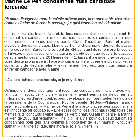
Marine Le Pen condamnée mais candidate
forcenée
Piétinant l’exigence morale qu’elle prônait jadis, la responsable d’extrême
droite a décidé de forcer le passage jusqu’à l’élection présidentielle.
La justice, les électeurs et la probité, tous méprisés d’un seul mouvement. En
déclarant sa candidature quelques heures après sa condamnation pour
détournement de fonds publics par la Cour d’appel de Paris, et malgré
plusieurs doutes juridiques, Marine Le Pen a choisi mardi dernier de passer
en force. Jordan Bardella, président du RN, contraint de renoncer à la course
à l’Élysée, n’avait jusqu’ici émis aucune parole publique depuis le passage
de son mentor devant le 20 Heures de TF1, laissant présager une déception,
voire des tensions à venir. Face aux caméras, il n’a guère été plus prolixe, se
contentant de déclarer être « extrêmement heureux que nous puissions
entrer en campagne avec Marine ».
« J’ai une éthique, une morale, et je m’y tiens »
Qu’importe si deux tribunaux l’ont reconnue coupable de « faits graves » en
tant qu’« instigatrice » d’un « système » ayant permis de détourner 2,8
millions d’euros d’argent public pour développer son parti, selon les mots de
la présidente de la Cour d’appel. Pour le député RN Jean-Philippe Tanguy,
cela ne compte pas : « Marine Le Pen est la mieux placée pour savoir si elle
est innocente ou coupable. » Elle et ses complices, reconnus coupables des
mêmes faits, dont Louis Alliot maire de Perpignan. Qu’aurait pensé la Marine
Le Pen de 2013 qui réclamait « l’inéligibilité à vie pour tous ceux qui ont été
condamnés pour des faits commis à l’occasion de leur mandat », tout en
clamant « j’ai une éthique, une morale, et je m’y tiens » ?
Le pari d’un lent calendrier judiciaire