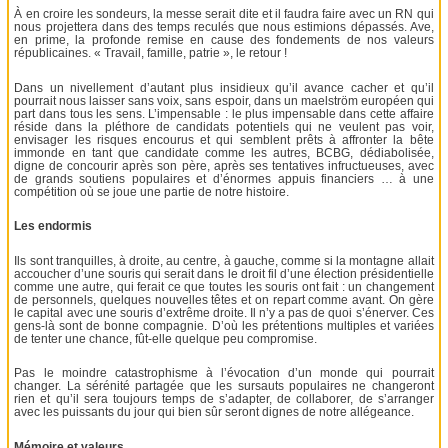
À en croire les sondeurs, la messe serait dite et il faudra faire avec un RN qui
nous projettera dans des temps reculés que nous estimions dépassés. Ave,
en prime, la profonde remise en cause des fondements de nos valeurs
républicaines. « Travail, famille, patrie », le retour !
Dans un nivellement d’autant plus insidieux qu’il avance cacher et qu’il
pourrait nous laisser sans voix, sans espoir, dans un maelström européen qui
part dans tous les sens. L’impensable : le plus impensable dans cette affaire
réside dans la pléthore de candidats potentiels qui ne veulent pas voir,
envisager les risques encourus et qui semblent prêts à affronter la bête
immonde en tant que candidate comme les autres, BCBG, dédiabolisée,
digne de concourir après son père, après ses tentatives infructueuses, avec
de grands soutiens populaires et d’énormes appuis financiers … à une
compétition où se joue une partie de notre histoire.
Les endormis
Ils sont tranquilles, à droite, au centre, à gauche, comme si la montagne allait
accoucher d’une souris qui serait dans le droit fil d’une élection présidentielle
comme une autre, qui ferait ce que toutes les souris ont fait : un changement
de personnels, quelques nouvelles têtes et on repart comme avant. On gère
le capital avec une souris d’extrême droite. Il n’y a pas de quoi s’énerver. Ces
gens-là sont de bonne compagnie. D’où les prétentions multiples et variées
de tenter une chance, fût-elle quelque peu compromise.
Pas le moindre catastrophisme à l’évocation d’un monde qui pourrait
changer. La sérénité partagée que les sursauts populaires ne changeront
rien et qu’il sera toujours temps de s’adapter, de collaborer, de s’arranger
avec les puissants du jour qui bien sûr seront dignes de notre allégeance.
Mémoire et valeurs