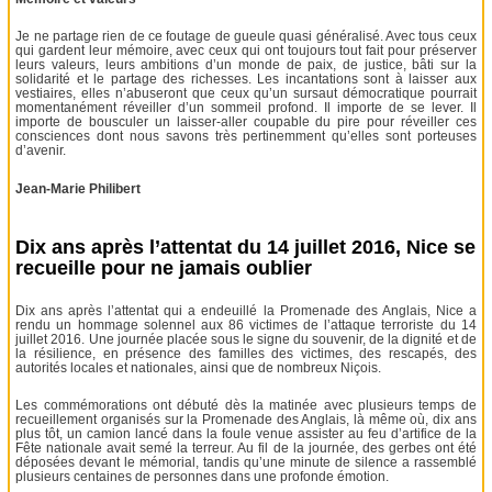
Je ne partage rien de ce foutage de gueule quasi généralisé. Avec tous ceux
qui gardent leur mémoire, avec ceux qui ont toujours tout fait pour préserver
leurs valeurs, leurs ambitions d’un monde de paix, de justice, bâti sur la
solidarité et le partage des richesses. Les incantations sont à laisser aux
vestiaires, elles n’abuseront que ceux qu’un sursaut démocratique pourrait
momentanément réveiller d’un sommeil profond. Il importe de se lever. Il
importe de bousculer un laisser-aller coupable du pire pour réveiller ces
consciences dont nous savons très pertinemment qu’elles sont porteuses
d’avenir.
Jean-Marie Philibert
Dix ans après l’attentat du 14 juillet 2016, Nice se
recueille pour ne jamais oublier
Dix ans après l’attentat qui a endeuillé la Promenade des Anglais, Nice a
rendu un hommage solennel aux 86 victimes de l’attaque terroriste du 14
juillet 2016. Une journée placée sous le signe du souvenir, de la dignité et de
la résilience, en présence des familles des victimes, des rescapés, des
autorités locales et nationales, ainsi que de nombreux Niçois.
Les commémorations ont débuté dès la matinée avec plusieurs temps de
recueillement organisés sur la Promenade des Anglais, là même où, dix ans
plus tôt, un camion lancé dans la foule venue assister au feu d’artifice de la
Fête nationale avait semé la terreur. Au fil de la journée, des gerbes ont été
déposées devant le mémorial, tandis qu’une minute de silence a rassemblé
plusieurs centaines de personnes dans une profonde émotion.