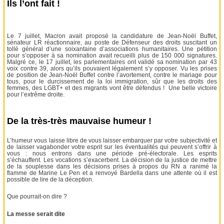
Ils l’ont fait !
Le 7 juillet, Macron avait proposé la candidature de Jean-Noël Buffet,
sénateur LR réactionnaire, au poste de Défenseur des droits suscitant un
tollé général d’une soixantaine d’associations humanitaires. Une pétition
pour s’opposer à sa nomination avait recueilli plus de 150 000 signatures.
Malgré ce, le 17 juillet, les parlementaires ont validé sa nomination par 43
voix contre 39, alors qu’ils pouvaient légalement s’y opposer. Vu les prises
de position de Jean-Noël Buffet contre l’avortement, contre le mariage pour
tous, pour le durcissement de la loi immigration, sûr que les droits des
femmes, des LGBT+ et des migrants vont être défendus ! Une belle victoire
pour l’extrême droite.
De la très-très mauvaise humeur !
L’humeur vous laisse libre de vous laisser embarquer par votre subjectivité et
de laisser vagabonder votre esprit sur les éventualités qui peuvent s’offrir à
vous : nous entrons dans une période pré-électorale. Les esprits
s’échauffent. Les vocations s’exacerbent. La décision de la justice de mettre
de la souplesse dans les décisions prises à propos du RN a ranimé la
flamme de Marine Le Pen et a renvoyé Bardella dans une attente où il est
possible de lire de la déception.
Que pourrait-on dire ?
La messe serait dite