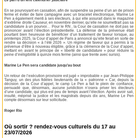
En se pourvoyant en cassation, afin de suspendre sa peine d’un an de prison
ferme et éviter de faire campagne avec un bracelet électronique, Marine Le
Pen a également menti à ses électeurs, à qui elle assurait dans le magazine
d’extrême droite Causeur, en novembre dernier, qu’elle ne soumettrait pas sa
candidature à un pourvoi… Pour le RN , la Cour de cassation ne doit pas se
prononcer avant l’élection présidentielle. La défense de la prévenue était
pourtant bien heureuse de bénéficier d’un traitement de faveur lorsque, au
printemps 2025, la Cour d’appel de Paris a annoncé qu’elle ferait en sorte de
rendre sa décision « à l’été 2026 ». Un régime de faveur qui a permis à la
prévenue d’être à nouveau éligible, grâce à la clémence de la Cour d’appel,
mettant en avant le principe de « liberté de candidature » pour réduire la
peine d’inéligibilité à quinze mois ferme (ainsi que trente avec sursis).
Marine Le Pen sera candidate jusqu’au bout
Un retour de l’exécution provisoire est jugé « improbable » par Jean-Philippe
Tanguy, un des plus fidèles lieutenants de la « patronne » Car, depuis la
décision de la Cour d’appel, le camp Le Pen a fait le plein de confiance,
persuadé que, désormais, aucune juridiction n’osera priver les électeurs
d’une candidate, qui plus est peu de temps avant l’élection. Après avoir sali,
insulté, méprisé la justice et les magistrats depuis dix ans, Marine Le Pen
compte désormais sur leur sollicitude.
Roger Rio
Où sortir ? rendez-vous culturels du 17 au
23/07/2026