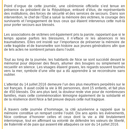
Point d’orgue de cette journée, une cérémonie officielle s’est tenue en
présence du président de la République, entouré d’élus, de représentants
des institutions, des forces de sécurité et des services de secours. Dans son
intervention, le chef de l’État a salué la mémoire des victimes, le courage des
survivants et l’engagement de tous ceux qui étaient intervenus cette nuit-là
pour porter secours aux blessés.
Les associations de victimes ont également pris la parole, rappelant que si le
temps apaise parfois les blessures, il n’efface ni les absences ni les
traumatismes. Elles ont insisté sur l’importance de préserver la mémoire de
cette tragédie et de transmettre son histoire aux jeunes générations afin que
de tels actes ne sombrent jamais dans l’oubli.
Tout au long de la journée, les habitants de Nice se sont succédé devant le
mémorial pour déposer des fleurs, allumer des bougies ou simplement se
recueillir en silence. Les visages étaient graves, les regards souvent tournés
vers la mer, symbole d’une ville qui a dû apprendre à se reconstruire sans
oublier.
L’attentat du 14 juillet 2016 demeure l’un des plus meurtriers perpétrés sur le
sol français. Il avait coûté la vie à 86 personnes, dont 15 enfants, et fait plus
de 450 blessés. Dix ans plus tard, la douleur reste vive pour de nombreuses
familles, mais cette commémoration témoigne également de la solidarité et
de la résilience dont Nice a fait preuve depuis cette nuit tragique.
À travers cette journée d’hommage, la cité azuréenne a rappelé que la
mémoire constitue un rempart contre l’oubli. Dix ans après les événements,
Nice continue d’honorer celles et ceux dont la vie a été brutalement
interrompue, tout en affirmant sa volonté de défendre les valeurs de liberté,
de fraternité et de paix qui avaient été attaquées ce soir du 14 juillet 2016.