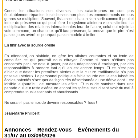
S’en sortir comme il peut
Certes, les situations sont diverses : les catastrophes ne sont pas
équitablement réparties, les richesses non plus. Les emmerdements en tous
genres se multiplient. Souvent, ils laissent chacun s’en sortir comme il peut et
tenter de préserver ce qui peut l’être. Le système atteindra vite ses limites. La
multiplication des relations internationales fera de l’autre, celui qui rejette la
voie commune, un chanceux qu’il faut préserver, la preuve que le pire n’est
pas toujours avéré, et pourquoi pas un modèle à imiter.
En finir avec la sourde oreille
En attendant, on blablate, on gère les affaires courantes et on tente de
camoufler ce qui pourrait nous effrayer. Comme si nous n’étions pas
concernés par une note à payer, par des adaptations à envisager, par des
responsabilités à prendre tant qu’il en est encore temps. Et ce n’est pas
d’hier que datent les premières alertes que la culture traditionnelle n’a pas
prises au sérieux. Le personnel politique a fait la sourde oreille et a laissé les
écolos patentés s’occuper de façon très désordonnée d’une dérive dont il est
loisible aujourd’hui de mesurer les effets. Et tous de sombrer dans une
panade qui leur reste extérieure et dont les spécialistes disent avoir du mal à
comprendre tous les tenants et aboutissants.
Ne serait-il pas temps de devenir responsables ? Tous !
Jean-Marie Philibert
Annonces – Rendez-vous – Événements du
31/07 au 03/09/2026