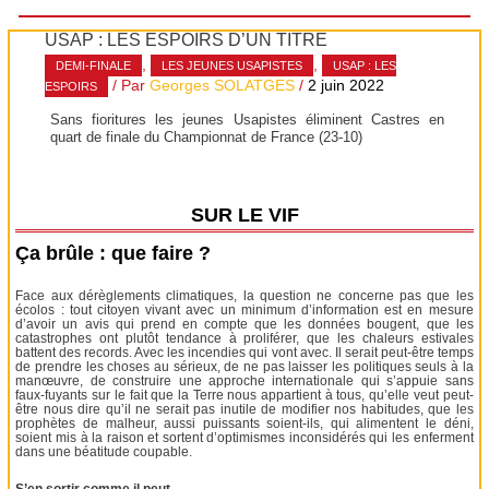
USAP : LES ESPOIRS D’UN TITRE
,
,
DEMI-FINALE
LES JEUNES USAPISTES
USAP : LES
/ Par
Georges SOLATGES
/
2 juin 2022
ESPOIRS
Sans fioritures les jeunes Usapistes éliminent Castres en
quart de finale du Championnat de France (23-10)
SUR LE VIF
Ça brûle : que faire ?
Face aux dérèglements climatiques, la question ne concerne pas que les
écolos : tout citoyen vivant avec un minimum d’information est en mesure
d’avoir un avis qui prend en compte que les données bougent, que les
catastrophes ont plutôt tendance à proliférer, que les chaleurs estivales
battent des records. Avec les incendies qui vont avec. Il serait peut-être temps
de prendre les choses au sérieux, de ne pas laisser les politiques seuls à la
manœuvre, de construire une approche internationale qui s’appuie sans
faux-fuyants sur le fait que la Terre nous appartient à tous, qu’elle veut peut-
être nous dire qu’il ne serait pas inutile de modifier nos habitudes, que les
prophètes de malheur, aussi puissants soient-ils, qui alimentent le déni,
soient mis à la raison et sortent d’optimismes inconsidérés qui les enferment
dans une béatitude coupable.