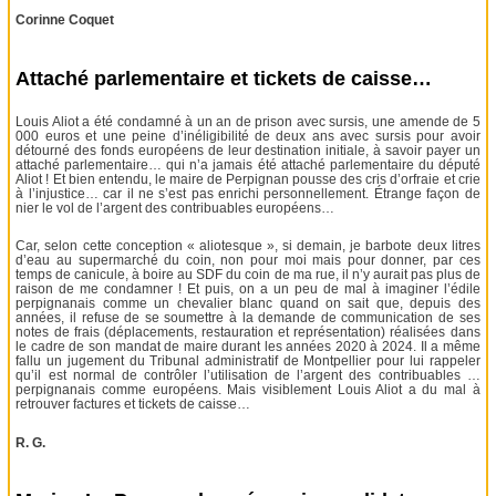
Corinne Coquet
Attaché parlementaire et tickets de caisse…
Louis Aliot a été condamné à un an de prison avec sursis, une amende de 5
000 euros et une peine d’inéligibilité de deux ans avec sursis pour avoir
détourné des fonds européens de leur destination initiale, à savoir payer un
attaché parlementaire… qui n’a jamais été attaché parlementaire du député
Aliot ! Et bien entendu, le maire de Perpignan pousse des cris d’orfraie et crie
à l’injustice… car il ne s’est pas enrichi personnellement. Étrange façon de
nier le vol de l’argent des contribuables européens…
Car, selon cette conception « aliotesque », si demain, je barbote deux litres
d’eau au supermarché du coin, non pour moi mais pour donner, par ces
temps de canicule, à boire au SDF du coin de ma rue, il n’y aurait pas plus de
raison de me condamner ! Et puis, on a un peu de mal à imaginer l’édile
perpignanais comme un chevalier blanc quand on sait que, depuis des
années, il refuse de se soumettre à la demande de communication de ses
notes de frais (déplacements, restauration et représentation) réalisées dans
le cadre de son mandat de maire durant les années 2020 à 2024. Il a même
fallu un jugement du Tribunal administratif de Montpellier pour lui rappeler
qu’il est normal de contrôler l’utilisation de l’argent des contribuables …
perpignanais comme européens. Mais visiblement Louis Aliot a du mal à
retrouver factures et tickets de caisse…
R. G.