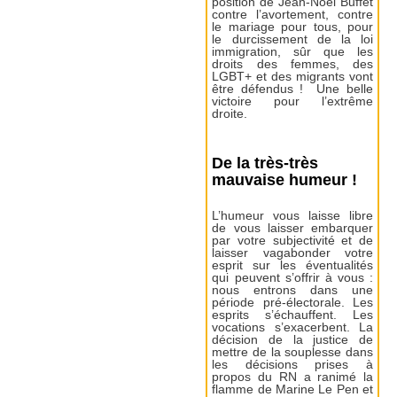
position de Jean-Noël Buffet
contre l’avortement, contre
le mariage pour tous, pour
le durcissement de la loi
immigration, sûr que les
droits des femmes, des
LGBT+ et des migrants vont
être défendus ! Une belle
victoire pour l’extrême
droite.
De la très-très
mauvaise humeur !
L’humeur vous laisse libre
de vous laisser embarquer
par votre subjectivité et de
laisser vagabonder votre
esprit sur les éventualités
qui peuvent s’offrir à vous :
nous entrons dans une
période pré-électorale. Les
esprits s’échauffent. Les
vocations s’exacerbent. La
décision de la justice de
mettre de la souplesse dans
les décisions prises à
propos du RN a ranimé la
flamme de Marine Le Pen et