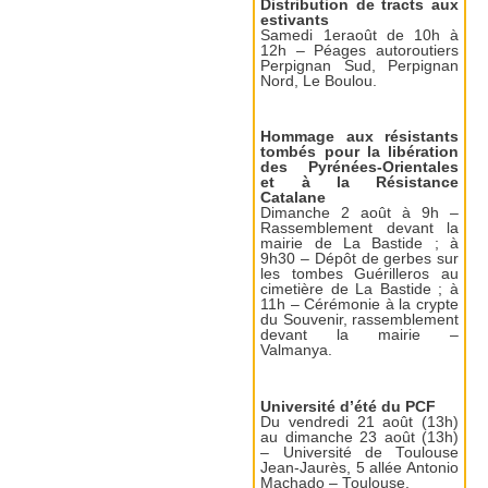
Distribution de tracts aux
estivants
Samedi 1eraoût de 10h à
12h – Péages autoroutiers
Perpignan Sud, Perpignan
Nord, Le Boulou.
Hommage aux résistants
tombés pour la libération
des Pyrénées-Orientales
et à la Résistance
Catalane
Dimanche 2 août à 9h –
Rassemblement devant la
mairie de La Bastide ; à
9h30 – Dépôt de gerbes sur
les tombes Guérilleros au
cimetière de La Bastide ; à
11h – Cérémonie à la crypte
du Souvenir, rassemblement
devant la mairie –
Valmanya.
Université d’été du PCF
Du vendredi 21 août (13h)
au dimanche 23 août (13h)
– Université de Toulouse
Jean-Jaurès, 5 allée Antonio
Machado – Toulouse.