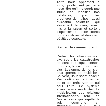
Terre nous appartient à
tous, qu’elle veut peut-être
nous dire qu’il ne serait pas
inutile de modifier nos
habitudes, que les
prophètes de malheur, aussi
puissants soient-ils, qui
alimentent le déni, soient
mis à la raison et sortent
d’optimismes inconsidérés
qui les enferment dans une
béatitude coupable.
S’en sortir comme il peut
Certes, les situations sont
diverses : les catastrophes
ne sont pas équitablement
réparties, les richesses non
plus. Les emmerdements en
tous genres se multiplient.
Souvent, ils laissent chacun
s’en sortir comme il peut et
tenter de préserver ce qui
peut l’être. Le système
atteindra vite ses limites. La
multiplication des relations
internationales fera de
l’autre, celui qui rejette la
voie commune, un
chanceux qu’il faut