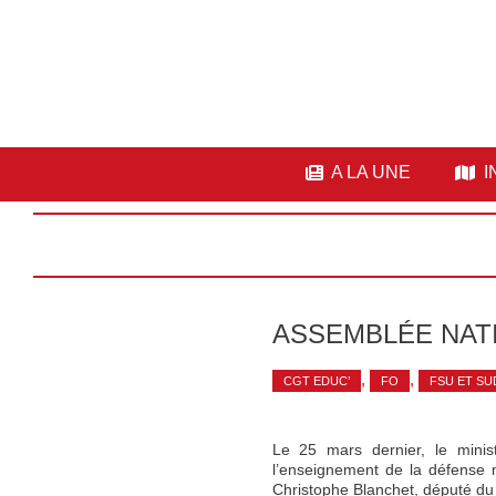
A LA UNE
I
ASSEMBLÉE NATI
,
,
CGT EDUC’
FO
FSU ET SU
Le 25 mars dernier, le minis
l’enseignement de la défense n
Christophe Blanchet, député du