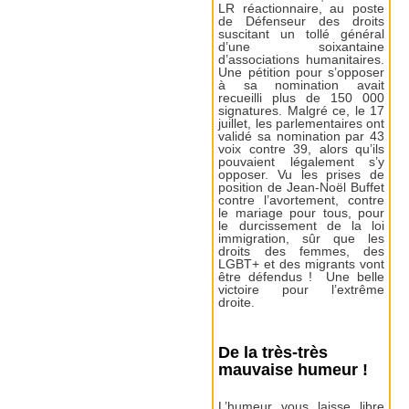
LR réactionnaire, au poste
de Défenseur des droits
suscitant un tollé général
d’une soixantaine
d’associations humanitaires.
Une pétition pour s’opposer
à sa nomination avait
recueilli plus de 150 000
signatures. Malgré ce, le 17
juillet, les parlementaires ont
validé sa nomination par 43
voix contre 39, alors qu’ils
pouvaient légalement s’y
opposer. Vu les prises de
position de Jean-Noël Buffet
contre l’avortement, contre
le mariage pour tous, pour
le durcissement de la loi
immigration, sûr que les
droits des femmes, des
LGBT+ et des migrants vont
être défendus ! Une belle
victoire pour l’extrême
droite.
De la très-très
mauvaise humeur !
L’humeur vous laisse libre