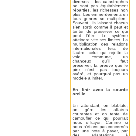
diverses : les catastrophes
ne sont pas équitablement
réparties, les richesses non
plus. Les emmerdements en
tous genres se multiplient.
Souvent, ils laissent chacun
s’en sortir comme il peut et
tenter de préserver ce qui
peut l’être. Le système
atteindra vite ses limites. La
multiplication des relations
internationales fera de
l’autre, celui qui rejette la
voie commune, un
chanceux qu’il faut
préserver, la preuve que le
pire n’est pas toujours
avéré, et pourquoi pas un
modèle à imiter.
En finir avec la sourde
oreille
En attendant, on blablate,
on gère les affaires
courantes et on tente de
camoufler ce qui pourrait
nous effrayer. Comme si
nous n’étions pas concernés
par une note à payer, par
des adaptations à