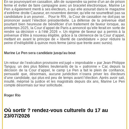
En se pourvoyant en cassation, afin de suspendre sa peine d’un an de prison
ferme et éviter de faire campagne avec un bracelet électronique, Marine Le
Pen a également menti à ses électeurs, à qui elle assurait dans le magazine
d’extrême droite Causeur, en novembre dernier, qu’elle ne soumettrait pas sa
candidature à un pourvoi… Pour le RN , la Cour de cassation ne doit pas se
prononcer avant l’élection présidentielle. La défense de la prévenue était
pourtant bien heureuse de bénéficier d’un traitement de faveur lorsque, au
printemps 2025, la Cour d’appel de Paris a annoncé qu’elle ferait en sorte de
rendre sa décision « à l’été 2026 ». Un régime de faveur qui a permis à la
prévenue d’être à nouveau éligible, grâce à la clémence de la Cour d’appel,
mettant en avant le principe de « liberté de candidature » pour réduire la
peine d’inéligibilité à quinze mois ferme (ainsi que trente avec sursis).
Marine Le Pen sera candidate jusqu’au bout
Un retour de l’exécution provisoire est jugé « improbable » par Jean-Philippe
Tanguy, un des plus fidèles lieutenants de la « patronne » Car, depuis la
décision de la Cour d’appel, le camp Le Pen a fait le plein de confiance,
persuadé que, désormais, aucune juridiction n’osera priver les électeurs
d’une candidate, qui plus est peu de temps avant l’élection. Après avoir sali,
insulté, méprisé la justice et les magistrats depuis dix ans, Marine Le Pen
compte désormais sur leur sollicitude.
Roger Rio
Où sortir ? rendez-vous culturels du 17 au
23/07/2026