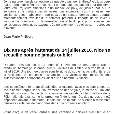
Je ne partage rien de ce foutage de gueule quasi généralisé. Avec tous ceux
qui gardent leur mémoire, avec ceux qui ont toujours tout fait pour préserver
leurs valeurs, leurs ambitions d’un monde de paix, de justice, bâti sur la
solidarité et le partage des richesses. Les incantations sont à laisser aux
vestiaires, elles n’abuseront que ceux qu’un sursaut démocratique pourrait
momentanément réveiller d’un sommeil profond. Il importe de se lever. Il
importe de bousculer un laisser-aller coupable du pire pour réveiller ces
consciences dont nous savons très pertinemment qu’elles sont porteuses
d’avenir.
Jean-Marie Philibert
Dix ans après l’attentat du 14 juillet 2016, Nice se
recueille pour ne jamais oublier
Dix ans après l’attentat qui a endeuillé la Promenade des Anglais, Nice a
rendu un hommage solennel aux 86 victimes de l’attaque terroriste du 14
juillet 2016. Une journée placée sous le signe du souvenir, de la dignité et de
la résilience, en présence des familles des victimes, des rescapés, des
autorités locales et nationales, ainsi que de nombreux Niçois.
Les commémorations ont débuté dès la matinée avec plusieurs temps de
recueillement organisés sur la Promenade des Anglais, là même où, dix ans
plus tôt, un camion lancé dans la foule venue assister au feu d’artifice de la
Fête nationale avait semé la terreur. Au fil de la journée, des gerbes ont été
déposées devant le mémorial, tandis qu’une minute de silence a rassemblé
plusieurs centaines de personnes dans une profonde émotion.
Point d’orgue de cette journée, une cérémonie officielle s’est tenue en