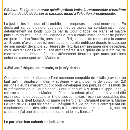
Piétinant l’exigence morale qu’elle prônait jadis, la responsable d’extrême
droite a décidé de forcer le passage jusqu’à l’élection présidentielle.
La justice, les électeurs et la probité, tous méprisés d’un seul mouvement. En
déclarant sa candidature quelques heures après sa condamnation pour
détournement de fonds publics par la Cour d’appel de Paris, et malgré
plusieurs doutes juridiques, Marine Le Pen a choisi mardi dernier de passer
en force. Jordan Bardella, président du RN, contraint de renoncer à la course
à l’Élysée, n’avait jusqu’ici émis aucune parole publique depuis le passage
de son mentor devant le 20 Heures de TF1, laissant présager une déception,
voire des tensions à venir. Face aux caméras, il n’a guère été plus prolixe, se
contentant de déclarer être « extrêmement heureux que nous puissions
entrer en campagne avec Marine ».
« J’ai une éthique, une morale, et je m’y tiens »
Qu’importe si deux tribunaux l’ont reconnue coupable de « faits graves » en
tant qu’« instigatrice » d’un « système » ayant permis de détourner 2,8
millions d’euros d’argent public pour développer son parti, selon les mots de
la présidente de la Cour d’appel. Pour le député RN Jean-Philippe Tanguy,
cela ne compte pas : « Marine Le Pen est la mieux placée pour savoir si elle
est innocente ou coupable. » Elle et ses complices, reconnus coupables des
mêmes faits, dont Louis Alliot maire de Perpignan. Qu’aurait pensé la Marine
Le Pen de 2013 qui réclamait « l’inéligibilité à vie pour tous ceux qui ont été
condamnés pour des faits commis à l’occasion de leur mandat », tout en
clamant « j’ai une éthique, une morale, et je m’y tiens » ?
Le pari d’un lent calendrier judiciaire