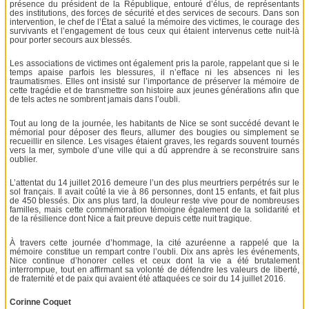
présence du président de la République, entouré d’élus, de représentants
des institutions, des forces de sécurité et des services de secours. Dans son
intervention, le chef de l’État a salué la mémoire des victimes, le courage des
survivants et l’engagement de tous ceux qui étaient intervenus cette nuit-là
pour porter secours aux blessés.
Les associations de victimes ont également pris la parole, rappelant que si le
temps apaise parfois les blessures, il n’efface ni les absences ni les
traumatismes. Elles ont insisté sur l’importance de préserver la mémoire de
cette tragédie et de transmettre son histoire aux jeunes générations afin que
de tels actes ne sombrent jamais dans l’oubli.
Tout au long de la journée, les habitants de Nice se sont succédé devant le
mémorial pour déposer des fleurs, allumer des bougies ou simplement se
recueillir en silence. Les visages étaient graves, les regards souvent tournés
vers la mer, symbole d’une ville qui a dû apprendre à se reconstruire sans
oublier.
L’attentat du 14 juillet 2016 demeure l’un des plus meurtriers perpétrés sur le
sol français. Il avait coûté la vie à 86 personnes, dont 15 enfants, et fait plus
de 450 blessés. Dix ans plus tard, la douleur reste vive pour de nombreuses
familles, mais cette commémoration témoigne également de la solidarité et
de la résilience dont Nice a fait preuve depuis cette nuit tragique.
À travers cette journée d’hommage, la cité azuréenne a rappelé que la
mémoire constitue un rempart contre l’oubli. Dix ans après les événements,
Nice continue d’honorer celles et ceux dont la vie a été brutalement
interrompue, tout en affirmant sa volonté de défendre les valeurs de liberté,
de fraternité et de paix qui avaient été attaquées ce soir du 14 juillet 2016.
Corinne Coquet