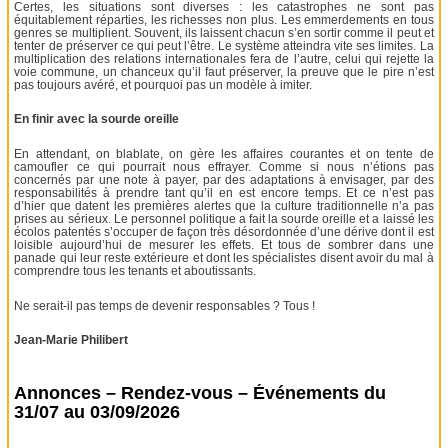
Certes, les situations sont diverses : les catastrophes ne sont pas
équitablement réparties, les richesses non plus. Les emmerdements en tous
genres se multiplient. Souvent, ils laissent chacun s’en sortir comme il peut et
tenter de préserver ce qui peut l’être. Le système atteindra vite ses limites. La
multiplication des relations internationales fera de l’autre, celui qui rejette la
voie commune, un chanceux qu’il faut préserver, la preuve que le pire n’est
pas toujours avéré, et pourquoi pas un modèle à imiter.
En finir avec la sourde oreille
En attendant, on blablate, on gère les affaires courantes et on tente de
camoufler ce qui pourrait nous effrayer. Comme si nous n’étions pas
concernés par une note à payer, par des adaptations à envisager, par des
responsabilités à prendre tant qu’il en est encore temps. Et ce n’est pas
d’hier que datent les premières alertes que la culture traditionnelle n’a pas
prises au sérieux. Le personnel politique a fait la sourde oreille et a laissé les
écolos patentés s’occuper de façon très désordonnée d’une dérive dont il est
loisible aujourd’hui de mesurer les effets. Et tous de sombrer dans une
panade qui leur reste extérieure et dont les spécialistes disent avoir du mal à
comprendre tous les tenants et aboutissants.
Ne serait-il pas temps de devenir responsables ? Tous !
Jean-Marie Philibert
Annonces – Rendez-vous – Événements du
31/07 au 03/09/2026