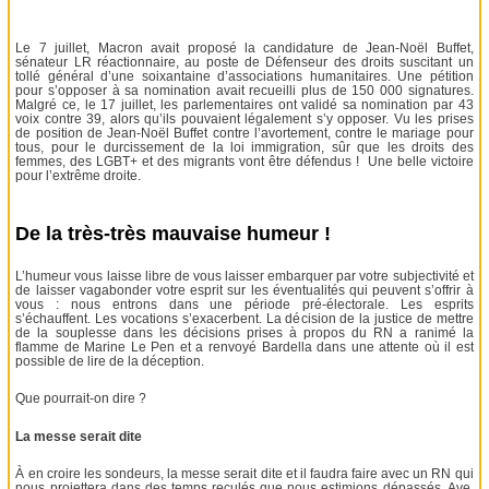
Le 7 juillet, Macron avait proposé la candidature de Jean-Noël Buffet,
sénateur LR réactionnaire, au poste de Défenseur des droits suscitant un
tollé général d’une soixantaine d’associations humanitaires. Une pétition
pour s’opposer à sa nomination avait recueilli plus de 150 000 signatures.
Malgré ce, le 17 juillet, les parlementaires ont validé sa nomination par 43
voix contre 39, alors qu’ils pouvaient légalement s’y opposer. Vu les prises
de position de Jean-Noël Buffet contre l’avortement, contre le mariage pour
tous, pour le durcissement de la loi immigration, sûr que les droits des
femmes, des LGBT+ et des migrants vont être défendus ! Une belle victoire
pour l’extrême droite.
De la très-très mauvaise humeur !
L’humeur vous laisse libre de vous laisser embarquer par votre subjectivité et
de laisser vagabonder votre esprit sur les éventualités qui peuvent s’offrir à
vous : nous entrons dans une période pré-électorale. Les esprits
s’échauffent. Les vocations s’exacerbent. La décision de la justice de mettre
de la souplesse dans les décisions prises à propos du RN a ranimé la
flamme de Marine Le Pen et a renvoyé Bardella dans une attente où il est
possible de lire de la déception.
Que pourrait-on dire ?
La messe serait dite
À en croire les sondeurs, la messe serait dite et il faudra faire avec un RN qui
nous projettera dans des temps reculés que nous estimions dépassés. Ave,