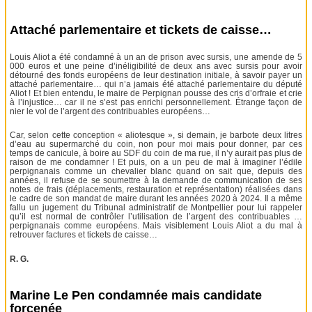
Attaché parlementaire et tickets de caisse…
Louis Aliot a été condamné à un an de prison avec sursis, une amende de 5
000 euros et une peine d’inéligibilité de deux ans avec sursis pour avoir
détourné des fonds européens de leur destination initiale, à savoir payer un
attaché parlementaire… qui n’a jamais été attaché parlementaire du député
Aliot ! Et bien entendu, le maire de Perpignan pousse des cris d’orfraie et crie
à l’injustice… car il ne s’est pas enrichi personnellement. Étrange façon de
nier le vol de l’argent des contribuables européens…
Car, selon cette conception « aliotesque », si demain, je barbote deux litres
d’eau au supermarché du coin, non pour moi mais pour donner, par ces
temps de canicule, à boire au SDF du coin de ma rue, il n’y aurait pas plus de
raison de me condamner ! Et puis, on a un peu de mal à imaginer l’édile
perpignanais comme un chevalier blanc quand on sait que, depuis des
années, il refuse de se soumettre à la demande de communication de ses
notes de frais (déplacements, restauration et représentation) réalisées dans
le cadre de son mandat de maire durant les années 2020 à 2024. Il a même
fallu un jugement du Tribunal administratif de Montpellier pour lui rappeler
qu’il est normal de contrôler l’utilisation de l’argent des contribuables …
perpignanais comme européens. Mais visiblement Louis Aliot a du mal à
retrouver factures et tickets de caisse…
R. G.
Marine Le Pen condamnée mais candidate
forcenée