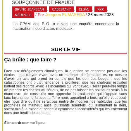
SOUPÇONNÉE DE FRAUDE
,
,
,
,
BRUNO JEANJEAN
CABESTANY
ELSAN
KKR
/ Par
Jacques PUMAREDA
/
26 mars 2025
MÉDIPOLE
La CPAM des P.-O. a ouvert une enquête concernant la
facturation indue d’actes médicaux.
SUR LE VIF
Ça brûle : que faire ?
Face aux dérèglements climatiques, la question ne concerne pas que les
écolos : tout citoyen vivant avec un minimum d’information est en mesure
d’avoir un avis qui prend en compte que les données bougent, que les
catastrophes ont plutôt tendance à proliférer, que les chaleurs estivales
battent des records. Avec les incendies qui vont avec. Il serait peut-être temps
de prendre les choses au sérieux, de ne pas laisser les politiques seuls à la
manœuvre, de construire une approche internationale qui s’appuie sans
faux-fuyants sur le fait que la Terre nous appartient à tous, qu’elle veut peut-
être nous dire qu’il ne serait pas inutile de modifier nos habitudes, que les
prophètes de malheur, aussi puissants soient-ils, qui alimentent le déni,
soient mis à la raison et sortent d’optimismes inconsidérés qui les enferment
dans une béatitude coupable.
S’en sortir comme il peut