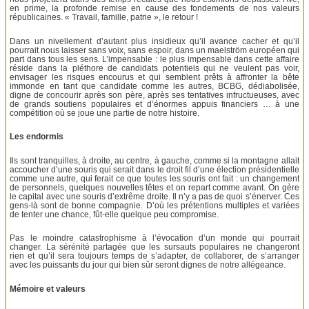
en prime, la profonde remise en cause des fondements de nos valeurs
républicaines. « Travail, famille, patrie », le retour !
Dans un nivellement d’autant plus insidieux qu’il avance cacher et qu’il
pourrait nous laisser sans voix, sans espoir, dans un maelström européen qui
part dans tous les sens. L’impensable : le plus impensable dans cette affaire
réside dans la pléthore de candidats potentiels qui ne veulent pas voir,
envisager les risques encourus et qui semblent prêts à affronter la bête
immonde en tant que candidate comme les autres, BCBG, dédiabolisée,
digne de concourir après son père, après ses tentatives infructueuses, avec
de grands soutiens populaires et d’énormes appuis financiers … à une
compétition où se joue une partie de notre histoire.
Les endormis
Ils sont tranquilles, à droite, au centre, à gauche, comme si la montagne allait
accoucher d’une souris qui serait dans le droit fil d’une élection présidentielle
comme une autre, qui ferait ce que toutes les souris ont fait : un changement
de personnels, quelques nouvelles têtes et on repart comme avant. On gère
le capital avec une souris d’extrême droite. Il n’y a pas de quoi s’énerver. Ces
gens-là sont de bonne compagnie. D’où les prétentions multiples et variées
de tenter une chance, fût-elle quelque peu compromise.
Pas le moindre catastrophisme à l’évocation d’un monde qui pourrait
changer. La sérénité partagée que les sursauts populaires ne changeront
rien et qu’il sera toujours temps de s’adapter, de collaborer, de s’arranger
avec les puissants du jour qui bien sûr seront dignes de notre allégeance.
Mémoire et valeurs