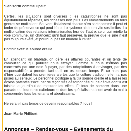
S’en sortir comme il peut
Certes, les situations sont diverses : les catastrophes ne sont pas
équitablement réparties, les richesses non plus. Les emmerdements en tous
genres se multiplient. Souvent, ils laissent chacun s’en sortir comme il peut et
tenter de préserver ce qui peut l’être. Le système atteindra vite ses limites. La
multiplication des relations internationales fera de l’autre, celui qui rejette la
voie commune, un chanceux qu’il faut préserver, la preuve que le pire n’est
pas toujours avéré, et pourquoi pas un modèle à imiter.
En finir avec la sourde oreille
En attendant, on blablate, on gère les affaires courantes et on tente de
camoufler ce qui pourrait nous effrayer. Comme si nous n’étions pas
concernés par une note à payer, par des adaptations à envisager, par des
responsabilités à prendre tant qu’il en est encore temps. Et ce n’est pas
d’hier que datent les premières alertes que la culture traditionnelle n’a pas
prises au sérieux. Le personnel politique a fait la sourde oreille et a laissé les
écolos patentés s’occuper de façon très désordonnée d’une dérive dont il est
loisible aujourd’hui de mesurer les effets. Et tous de sombrer dans une
panade qui leur reste extérieure et dont les spécialistes disent avoir du mal à
comprendre tous les tenants et aboutissants.
Ne serait-il pas temps de devenir responsables ? Tous !
Jean-Marie Philibert
Annonces – Rendez-vous – Événements du