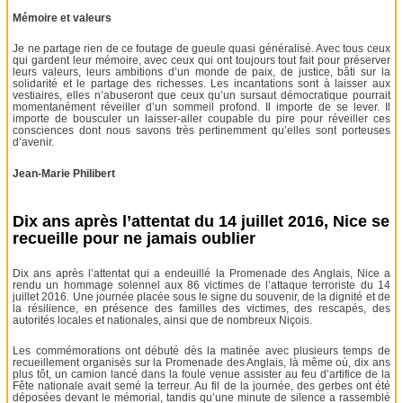
Mémoire et valeurs
Je ne partage rien de ce foutage de gueule quasi généralisé. Avec tous ceux
qui gardent leur mémoire, avec ceux qui ont toujours tout fait pour préserver
leurs valeurs, leurs ambitions d’un monde de paix, de justice, bâti sur la
solidarité et le partage des richesses. Les incantations sont à laisser aux
vestiaires, elles n’abuseront que ceux qu’un sursaut démocratique pourrait
momentanément réveiller d’un sommeil profond. Il importe de se lever. Il
importe de bousculer un laisser-aller coupable du pire pour réveiller ces
consciences dont nous savons très pertinemment qu’elles sont porteuses
d’avenir.
Jean-Marie Philibert
Dix ans après l’attentat du 14 juillet 2016, Nice se
recueille pour ne jamais oublier
Dix ans après l’attentat qui a endeuillé la Promenade des Anglais, Nice a
rendu un hommage solennel aux 86 victimes de l’attaque terroriste du 14
juillet 2016. Une journée placée sous le signe du souvenir, de la dignité et de
la résilience, en présence des familles des victimes, des rescapés, des
autorités locales et nationales, ainsi que de nombreux Niçois.
Les commémorations ont débuté dès la matinée avec plusieurs temps de
recueillement organisés sur la Promenade des Anglais, là même où, dix ans
plus tôt, un camion lancé dans la foule venue assister au feu d’artifice de la
Fête nationale avait semé la terreur. Au fil de la journée, des gerbes ont été
déposées devant le mémorial, tandis qu’une minute de silence a rassemblé