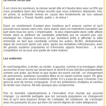
La messe serait dite
À en croire les sondeurs, la messe serait dite et il faudra faire avec un RN qui
nous projettera dans des temps reculés que nous estimions dépassés. Ave,
en prime, la profonde remise en cause des fondements de nos valeurs
républicaines. « Travail, famille, patrie », le retour !
Dans un nivellement d’autant plus insidieux qu’il avance cacher et qu’il
pourrait nous laisser sans voix, sans espoir, dans un maelström européen qui
part dans tous les sens. L’impensable : le plus impensable dans cette affaire
réside dans la pléthore de candidats potentiels qui ne veulent pas voir,
envisager les risques encourus et qui semblent prêts à affronter la bête
immonde en tant que candidate comme les autres, BCBG, dédiabolisée,
digne de concourir après son père, après ses tentatives infructueuses, avec
de grands soutiens populaires et d’énormes appuis financiers … à une
compétition où se joue une partie de notre histoire.
Les endormis
Ils sont tranquilles, à droite, au centre, à gauche, comme si la montagne allait
accoucher d’une souris qui serait dans le droit fil d’une élection présidentielle
comme une autre, qui ferait ce que toutes les souris ont fait : un changement
de personnels, quelques nouvelles têtes et on repart comme avant. On gère
le capital avec une souris d’extrême droite. Il n’y a pas de quoi s’énerver. Ces
gens-là sont de bonne compagnie. D’où les prétentions multiples et variées
de tenter une chance, fût-elle quelque peu compromise.
Pas le moindre catastrophisme à l’évocation d’un monde qui pourrait
changer. La sérénité partagée que les sursauts populaires ne changeront
rien et qu’il sera toujours temps de s’adapter, de collaborer, de s’arranger
avec les puissants du jour qui bien sûr seront dignes de notre allégeance.