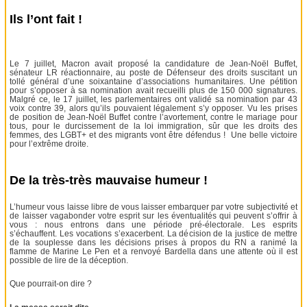
Ils l’ont fait !
Le 7 juillet, Macron avait proposé la candidature de Jean-Noël Buffet,
sénateur LR réactionnaire, au poste de Défenseur des droits suscitant un
tollé général d’une soixantaine d’associations humanitaires. Une pétition
pour s’opposer à sa nomination avait recueilli plus de 150 000 signatures.
Malgré ce, le 17 juillet, les parlementaires ont validé sa nomination par 43
voix contre 39, alors qu’ils pouvaient légalement s’y opposer. Vu les prises
de position de Jean-Noël Buffet contre l’avortement, contre le mariage pour
tous, pour le durcissement de la loi immigration, sûr que les droits des
femmes, des LGBT+ et des migrants vont être défendus ! Une belle victoire
pour l’extrême droite.
De la très-très mauvaise humeur !
L’humeur vous laisse libre de vous laisser embarquer par votre subjectivité et
de laisser vagabonder votre esprit sur les éventualités qui peuvent s’offrir à
vous : nous entrons dans une période pré-électorale. Les esprits
s’échauffent. Les vocations s’exacerbent. La décision de la justice de mettre
de la souplesse dans les décisions prises à propos du RN a ranimé la
flamme de Marine Le Pen et a renvoyé Bardella dans une attente où il est
possible de lire de la déception.
Que pourrait-on dire ?