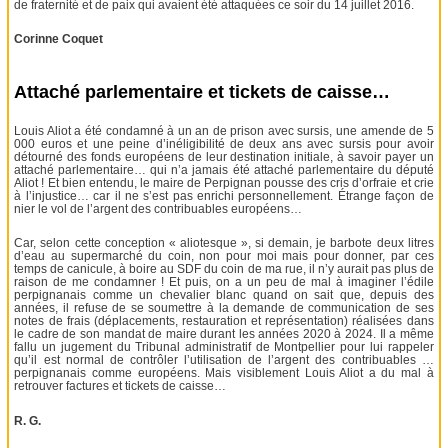
de fraternité et de paix qui avaient été attaquées ce soir du 14 juillet 2016.
Corinne Coquet
Attaché parlementaire et tickets de caisse…
Louis Aliot a été condamné à un an de prison avec sursis, une amende de 5
000 euros et une peine d’inéligibilité de deux ans avec sursis pour avoir
détourné des fonds européens de leur destination initiale, à savoir payer un
attaché parlementaire… qui n’a jamais été attaché parlementaire du député
Aliot ! Et bien entendu, le maire de Perpignan pousse des cris d’orfraie et crie
à l’injustice… car il ne s’est pas enrichi personnellement. Étrange façon de
nier le vol de l’argent des contribuables européens…
Car, selon cette conception « aliotesque », si demain, je barbote deux litres
d’eau au supermarché du coin, non pour moi mais pour donner, par ces
temps de canicule, à boire au SDF du coin de ma rue, il n’y aurait pas plus de
raison de me condamner ! Et puis, on a un peu de mal à imaginer l’édile
perpignanais comme un chevalier blanc quand on sait que, depuis des
années, il refuse de se soumettre à la demande de communication de ses
notes de frais (déplacements, restauration et représentation) réalisées dans
le cadre de son mandat de maire durant les années 2020 à 2024. Il a même
fallu un jugement du Tribunal administratif de Montpellier pour lui rappeler
qu’il est normal de contrôler l’utilisation de l’argent des contribuables …
perpignanais comme européens. Mais visiblement Louis Aliot a du mal à
retrouver factures et tickets de caisse…
R. G.