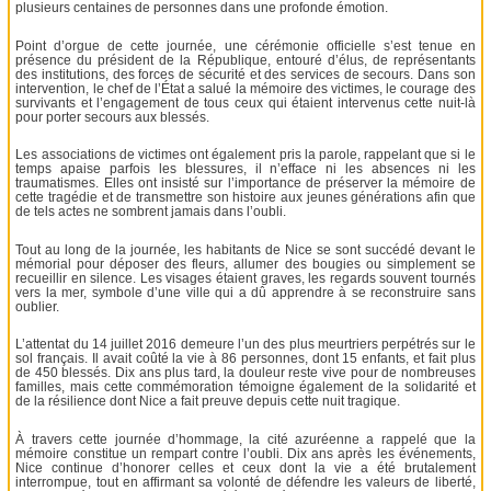
plusieurs centaines de personnes dans une profonde émotion.
Point d’orgue de cette journée, une cérémonie officielle s’est tenue en
présence du président de la République, entouré d’élus, de représentants
des institutions, des forces de sécurité et des services de secours. Dans son
intervention, le chef de l’État a salué la mémoire des victimes, le courage des
survivants et l’engagement de tous ceux qui étaient intervenus cette nuit-là
pour porter secours aux blessés.
Les associations de victimes ont également pris la parole, rappelant que si le
temps apaise parfois les blessures, il n’efface ni les absences ni les
traumatismes. Elles ont insisté sur l’importance de préserver la mémoire de
cette tragédie et de transmettre son histoire aux jeunes générations afin que
de tels actes ne sombrent jamais dans l’oubli.
Tout au long de la journée, les habitants de Nice se sont succédé devant le
mémorial pour déposer des fleurs, allumer des bougies ou simplement se
recueillir en silence. Les visages étaient graves, les regards souvent tournés
vers la mer, symbole d’une ville qui a dû apprendre à se reconstruire sans
oublier.
L’attentat du 14 juillet 2016 demeure l’un des plus meurtriers perpétrés sur le
sol français. Il avait coûté la vie à 86 personnes, dont 15 enfants, et fait plus
de 450 blessés. Dix ans plus tard, la douleur reste vive pour de nombreuses
familles, mais cette commémoration témoigne également de la solidarité et
de la résilience dont Nice a fait preuve depuis cette nuit tragique.
À travers cette journée d’hommage, la cité azuréenne a rappelé que la
mémoire constitue un rempart contre l’oubli. Dix ans après les événements,
Nice continue d’honorer celles et ceux dont la vie a été brutalement
interrompue, tout en affirmant sa volonté de défendre les valeurs de liberté,