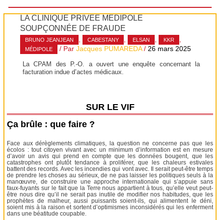
LA CLINIQUE PRIVÉE MÉDIPÔLE
SOUPÇONNÉE DE FRAUDE
,
,
,
,
BRUNO JEANJEAN
CABESTANY
ELSAN
KKR
/ Par
Jacques PUMAREDA
/
26 mars 2025
MÉDIPOLE
La CPAM des P.-O. a ouvert une enquête concernant la
facturation indue d’actes médicaux.
SUR LE VIF
Ça brûle : que faire ?
Face aux dérèglements climatiques, la question ne concerne pas que les
écolos : tout citoyen vivant avec un minimum d’information est en mesure
d’avoir un avis qui prend en compte que les données bougent, que les
catastrophes ont plutôt tendance à proliférer, que les chaleurs estivales
battent des records. Avec les incendies qui vont avec. Il serait peut-être temps
de prendre les choses au sérieux, de ne pas laisser les politiques seuls à la
manœuvre, de construire une approche internationale qui s’appuie sans
faux-fuyants sur le fait que la Terre nous appartient à tous, qu’elle veut peut-
être nous dire qu’il ne serait pas inutile de modifier nos habitudes, que les
prophètes de malheur, aussi puissants soient-ils, qui alimentent le déni,
soient mis à la raison et sortent d’optimismes inconsidérés qui les enferment
dans une béatitude coupable.