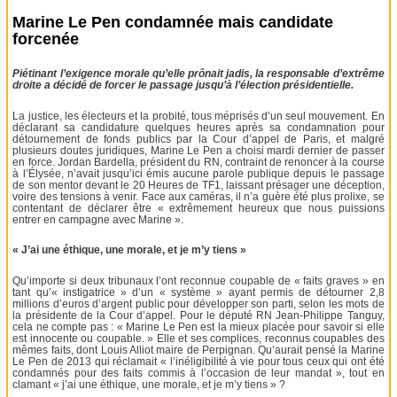
Marine Le Pen condamnée mais candidate
forcenée
Piétinant l’exigence morale qu’elle prônait jadis, la responsable d’extrême
droite a décidé de forcer le passage jusqu’à l’élection présidentielle.
La justice, les électeurs et la probité, tous méprisés d’un seul mouvement. En
déclarant sa candidature quelques heures après sa condamnation pour
détournement de fonds publics par la Cour d’appel de Paris, et malgré
plusieurs doutes juridiques, Marine Le Pen a choisi mardi dernier de passer
en force. Jordan Bardella, président du RN, contraint de renoncer à la course
à l’Élysée, n’avait jusqu’ici émis aucune parole publique depuis le passage
de son mentor devant le 20 Heures de TF1, laissant présager une déception,
voire des tensions à venir. Face aux caméras, il n’a guère été plus prolixe, se
contentant de déclarer être « extrêmement heureux que nous puissions
entrer en campagne avec Marine ».
« J’ai une éthique, une morale, et je m’y tiens »
Qu’importe si deux tribunaux l’ont reconnue coupable de « faits graves » en
tant qu’« instigatrice » d’un « système » ayant permis de détourner 2,8
millions d’euros d’argent public pour développer son parti, selon les mots de
la présidente de la Cour d’appel. Pour le député RN Jean-Philippe Tanguy,
cela ne compte pas : « Marine Le Pen est la mieux placée pour savoir si elle
est innocente ou coupable. » Elle et ses complices, reconnus coupables des
mêmes faits, dont Louis Alliot maire de Perpignan. Qu’aurait pensé la Marine
Le Pen de 2013 qui réclamait « l’inéligibilité à vie pour tous ceux qui ont été
condamnés pour des faits commis à l’occasion de leur mandat », tout en
clamant « j’ai une éthique, une morale, et je m’y tiens » ?