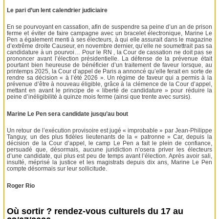
Le pari d’un lent calendrier judiciaire
En se pourvoyant en cassation, afin de suspendre sa peine d’un an de prison
ferme et éviter de faire campagne avec un bracelet électronique, Marine Le
Pen a également menti à ses électeurs, à qui elle assurait dans le magazine
d’extrême droite Causeur, en novembre dernier, qu’elle ne soumettrait pas sa
candidature à un pourvoi… Pour le RN , la Cour de cassation ne doit pas se
prononcer avant l’élection présidentielle. La défense de la prévenue était
pourtant bien heureuse de bénéficier d’un traitement de faveur lorsque, au
printemps 2025, la Cour d’appel de Paris a annoncé qu’elle ferait en sorte de
rendre sa décision « à l’été 2026 ». Un régime de faveur qui a permis à la
prévenue d’être à nouveau éligible, grâce à la clémence de la Cour d’appel,
mettant en avant le principe de « liberté de candidature » pour réduire la
peine d’inéligibilité à quinze mois ferme (ainsi que trente avec sursis).
Marine Le Pen sera candidate jusqu’au bout
Un retour de l’exécution provisoire est jugé « improbable » par Jean-Philippe
Tanguy, un des plus fidèles lieutenants de la « patronne » Car, depuis la
décision de la Cour d’appel, le camp Le Pen a fait le plein de confiance,
persuadé que, désormais, aucune juridiction n’osera priver les électeurs
d’une candidate, qui plus est peu de temps avant l’élection. Après avoir sali,
insulté, méprisé la justice et les magistrats depuis dix ans, Marine Le Pen
compte désormais sur leur sollicitude.
Roger Rio
Où sortir ? rendez-vous culturels du 17 au