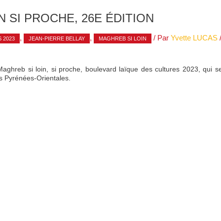
N SI PROCHE, 26E ÉDITION
,
,
/ Par
Yvette LUCAS
 2023
JEAN-PIERRE BELLAY
MAGHREB SI LOIN
 Maghreb si loin, si proche, boulevard laïque des cultures 2023, qui 
es Pyrénées-Orientales.