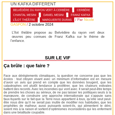
UN KAFKA DIFFÉRENT
,
,
BELVÉDÈRE DU RAYON VERT À CERBÈRE
CERBÈRE
,
,
,
CHANTAL MESINI
DANIEL MESINI
FRANZ KAFKA
,
/ Par
Nicole
L’ÎLOT THÉÂTRE
MARGUERITE DURAS
GASPON
/
2 octobre 2024
L’îlot théâtre propose au Belvédère du rayon vert deux
œuvres peu connues de Franz Kafka sur le thème de
l’enfance.
SUR LE VIF
Ça brûle : que faire ?
Face aux dérèglements climatiques, la question ne concerne pas que les
écolos : tout citoyen vivant avec un minimum d’information est en mesure
d’avoir un avis qui prend en compte que les données bougent, que les
catastrophes ont plutôt tendance à proliférer, que les chaleurs estivales
battent des records. Avec les incendies qui vont avec. Il serait peut-être temps
de prendre les choses au sérieux, de ne pas laisser les politiques seuls à la
manœuvre, de construire une approche internationale qui s’appuie sans
faux-fuyants sur le fait que la Terre nous appartient à tous, qu’elle veut peut-
être nous dire qu’il ne serait pas inutile de modifier nos habitudes, que les
prophètes de malheur, aussi puissants soient-ils, qui alimentent le déni,
soient mis à la raison et sortent d’optimismes inconsidérés qui les enferment
dans une béatitude coupable.