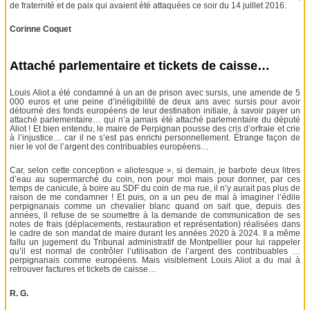
de fraternité et de paix qui avaient été attaquées ce soir du 14 juillet 2016.
Corinne Coquet
Attaché parlementaire et tickets de caisse…
Louis Aliot a été condamné à un an de prison avec sursis, une amende de 5
000 euros et une peine d’inéligibilité de deux ans avec sursis pour avoir
détourné des fonds européens de leur destination initiale, à savoir payer un
attaché parlementaire… qui n’a jamais été attaché parlementaire du député
Aliot ! Et bien entendu, le maire de Perpignan pousse des cris d’orfraie et crie
à l’injustice… car il ne s’est pas enrichi personnellement. Étrange façon de
nier le vol de l’argent des contribuables européens…
Car, selon cette conception « aliotesque », si demain, je barbote deux litres
d’eau au supermarché du coin, non pour moi mais pour donner, par ces
temps de canicule, à boire au SDF du coin de ma rue, il n’y aurait pas plus de
raison de me condamner ! Et puis, on a un peu de mal à imaginer l’édile
perpignanais comme un chevalier blanc quand on sait que, depuis des
années, il refuse de se soumettre à la demande de communication de ses
notes de frais (déplacements, restauration et représentation) réalisées dans
le cadre de son mandat de maire durant les années 2020 à 2024. Il a même
fallu un jugement du Tribunal administratif de Montpellier pour lui rappeler
qu’il est normal de contrôler l’utilisation de l’argent des contribuables …
perpignanais comme européens. Mais visiblement Louis Aliot a du mal à
retrouver factures et tickets de caisse…
R. G.