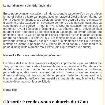
Le pari d’un lent calendrier judiciaire
En se pourvoyant en cassation, afin de suspendre sa peine d’un an de prison
ferme et éviter de faire campagne avec un bracelet électronique, Marine Le
Pen a également menti à ses électeurs, à qui elle assurait dans le magazine
d’extrême droite Causeur, en novembre dernier, qu’elle ne soumettrait pas sa
candidature à un pourvoi… Pour le RN , la Cour de cassation ne doit pas se
prononcer avant l’élection présidentielle. La défense de la prévenue était
pourtant bien heureuse de bénéficier d’un traitement de faveur lorsque, au
printemps 2025, la Cour d’appel de Paris a annoncé qu’elle ferait en sorte de
rendre sa décision « à l’été 2026 ». Un régime de faveur qui a permis à la
prévenue d’être à nouveau éligible, grâce à la clémence de la Cour d’appel,
mettant en avant le principe de « liberté de candidature » pour réduire la
peine d’inéligibilité à quinze mois ferme (ainsi que trente avec sursis).
Marine Le Pen sera candidate jusqu’au bout
Un retour de l’exécution provisoire est jugé « improbable » par Jean-Philippe
Tanguy, un des plus fidèles lieutenants de la « patronne » Car, depuis la
décision de la Cour d’appel, le camp Le Pen a fait le plein de confiance,
persuadé que, désormais, aucune juridiction n’osera priver les électeurs
d’une candidate, qui plus est peu de temps avant l’élection. Après avoir sali,
insulté, méprisé la justice et les magistrats depuis dix ans, Marine Le Pen
compte désormais sur leur sollicitude.
Roger Rio
Où sortir ? rendez-vous culturels du 17 au