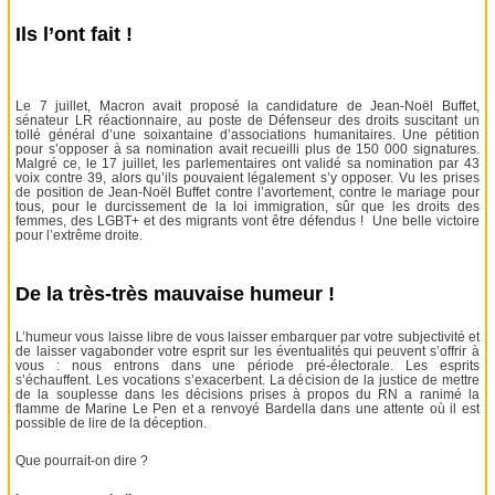
Ils l’ont fait !
Le 7 juillet, Macron avait proposé la candidature de Jean-Noël Buffet,
sénateur LR réactionnaire, au poste de Défenseur des droits suscitant un
tollé général d’une soixantaine d’associations humanitaires. Une pétition
pour s’opposer à sa nomination avait recueilli plus de 150 000 signatures.
Malgré ce, le 17 juillet, les parlementaires ont validé sa nomination par 43
voix contre 39, alors qu’ils pouvaient légalement s’y opposer. Vu les prises
de position de Jean-Noël Buffet contre l’avortement, contre le mariage pour
tous, pour le durcissement de la loi immigration, sûr que les droits des
femmes, des LGBT+ et des migrants vont être défendus ! Une belle victoire
pour l’extrême droite.
De la très-très mauvaise humeur !
L’humeur vous laisse libre de vous laisser embarquer par votre subjectivité et
de laisser vagabonder votre esprit sur les éventualités qui peuvent s’offrir à
vous : nous entrons dans une période pré-électorale. Les esprits
s’échauffent. Les vocations s’exacerbent. La décision de la justice de mettre
de la souplesse dans les décisions prises à propos du RN a ranimé la
flamme de Marine Le Pen et a renvoyé Bardella dans une attente où il est
possible de lire de la déception.
Que pourrait-on dire ?