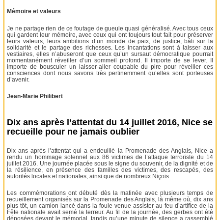
Mémoire et valeurs
Je ne partage rien de ce foutage de gueule quasi généralisé. Avec tous ceux
qui gardent leur mémoire, avec ceux qui ont toujours tout fait pour préserver
leurs valeurs, leurs ambitions d’un monde de paix, de justice, bâti sur la
solidarité et le partage des richesses. Les incantations sont à laisser aux
vestiaires, elles n’abuseront que ceux qu’un sursaut démocratique pourrait
momentanément réveiller d’un sommeil profond. Il importe de se lever. Il
importe de bousculer un laisser-aller coupable du pire pour réveiller ces
consciences dont nous savons très pertinemment qu’elles sont porteuses
d’avenir.
Jean-Marie Philibert
Dix ans après l’attentat du 14 juillet 2016, Nice se
recueille pour ne jamais oublier
Dix ans après l’attentat qui a endeuillé la Promenade des Anglais, Nice a
rendu un hommage solennel aux 86 victimes de l’attaque terroriste du 14
juillet 2016. Une journée placée sous le signe du souvenir, de la dignité et de
la résilience, en présence des familles des victimes, des rescapés, des
autorités locales et nationales, ainsi que de nombreux Niçois.
Les commémorations ont débuté dès la matinée avec plusieurs temps de
recueillement organisés sur la Promenade des Anglais, là même où, dix ans
plus tôt, un camion lancé dans la foule venue assister au feu d’artifice de la
Fête nationale avait semé la terreur. Au fil de la journée, des gerbes ont été
déposées devant le mémorial, tandis qu’une minute de silence a rassemblé