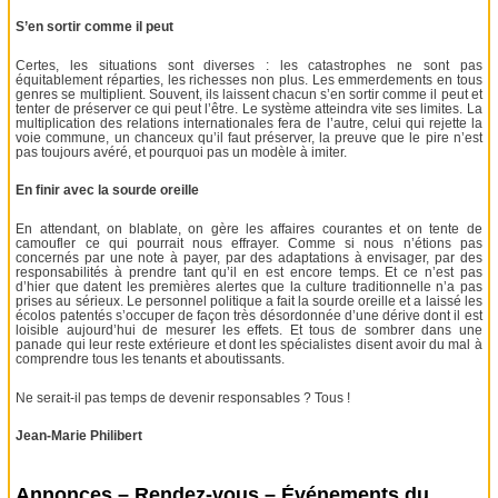
S’en sortir comme il peut
Certes, les situations sont diverses : les catastrophes ne sont pas
équitablement réparties, les richesses non plus. Les emmerdements en tous
genres se multiplient. Souvent, ils laissent chacun s’en sortir comme il peut et
tenter de préserver ce qui peut l’être. Le système atteindra vite ses limites. La
multiplication des relations internationales fera de l’autre, celui qui rejette la
voie commune, un chanceux qu’il faut préserver, la preuve que le pire n’est
pas toujours avéré, et pourquoi pas un modèle à imiter.
En finir avec la sourde oreille
En attendant, on blablate, on gère les affaires courantes et on tente de
camoufler ce qui pourrait nous effrayer. Comme si nous n’étions pas
concernés par une note à payer, par des adaptations à envisager, par des
responsabilités à prendre tant qu’il en est encore temps. Et ce n’est pas
d’hier que datent les premières alertes que la culture traditionnelle n’a pas
prises au sérieux. Le personnel politique a fait la sourde oreille et a laissé les
écolos patentés s’occuper de façon très désordonnée d’une dérive dont il est
loisible aujourd’hui de mesurer les effets. Et tous de sombrer dans une
panade qui leur reste extérieure et dont les spécialistes disent avoir du mal à
comprendre tous les tenants et aboutissants.
Ne serait-il pas temps de devenir responsables ? Tous !
Jean-Marie Philibert
Annonces – Rendez-vous – Événements du