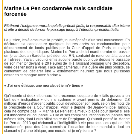
Marine Le Pen condamnée mais candidate
forcenée
Piétinant l’exigence morale qu’elle prônait jadis, la responsable d’extrême
droite a décidé de forcer le passage jusqu’à l’élection présidentielle.
La justice, les électeurs et la probité, tous méprisés d’un seul mouvement. En
déclarant sa candidature quelques heures après sa condamnation pour
détournement de fonds publics par la Cour d’appel de Paris, et malgré
plusieurs doutes juridiques, Marine Le Pen a choisi mardi dernier de passer
en force. Jordan Bardella, président du RN, contraint de renoncer à la course
à l’Élysée, n’avait jusqu’ici émis aucune parole publique depuis le passage
de son mentor devant le 20 Heures de TF1, laissant présager une déception,
voire des tensions à venir. Face aux caméras, il n’a guère été plus prolixe, se
contentant de déclarer être « extrêmement heureux que nous puissions
entrer en campagne avec Marine ».
« J’ai une éthique, une morale, et je m’y tiens »
Qu’importe si deux tribunaux l’ont reconnue coupable de « faits graves » en
tant qu’« instigatrice » d’un « système » ayant permis de détourner 2,8
millions d’euros d’argent public pour développer son parti, selon les mots de
la présidente de la Cour d’appel. Pour le député RN Jean-Philippe Tanguy,
cela ne compte pas : « Marine Le Pen est la mieux placée pour savoir si elle
est innocente ou coupable. » Elle et ses complices, reconnus coupables des
mêmes faits, dont Louis Alliot maire de Perpignan. Qu’aurait pensé la Marine
Le Pen de 2013 qui réclamait « l’inéligibilité à vie pour tous ceux qui ont été
condamnés pour des faits commis à l’occasion de leur mandat », tout en
clamant « j’ai une éthique, une morale, et je m’y tiens » ?