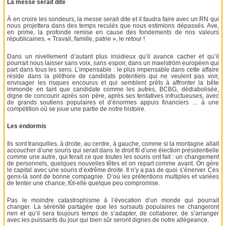
La messe serait dite
À en croire les sondeurs, la messe serait dite et il faudra faire avec un RN qui
nous projettera dans des temps reculés que nous estimions dépassés. Ave,
en prime, la profonde remise en cause des fondements de nos valeurs
républicaines. « Travail, famille, patrie », le retour !
Dans un nivellement d’autant plus insidieux qu’il avance cacher et qu’il
pourrait nous laisser sans voix, sans espoir, dans un maelström européen qui
part dans tous les sens. L’impensable : le plus impensable dans cette affaire
réside dans la pléthore de candidats potentiels qui ne veulent pas voir,
envisager les risques encourus et qui semblent prêts à affronter la bête
immonde en tant que candidate comme les autres, BCBG, dédiabolisée,
digne de concourir après son père, après ses tentatives infructueuses, avec
de grands soutiens populaires et d’énormes appuis financiers … à une
compétition où se joue une partie de notre histoire.
Les endormis
Ils sont tranquilles, à droite, au centre, à gauche, comme si la montagne allait
accoucher d’une souris qui serait dans le droit fil d’une élection présidentielle
comme une autre, qui ferait ce que toutes les souris ont fait : un changement
de personnels, quelques nouvelles têtes et on repart comme avant. On gère
le capital avec une souris d’extrême droite. Il n’y a pas de quoi s’énerver. Ces
gens-là sont de bonne compagnie. D’où les prétentions multiples et variées
de tenter une chance, fût-elle quelque peu compromise.
Pas le moindre catastrophisme à l’évocation d’un monde qui pourrait
changer. La sérénité partagée que les sursauts populaires ne changeront
rien et qu’il sera toujours temps de s’adapter, de collaborer, de s’arranger
avec les puissants du jour qui bien sûr seront dignes de notre allégeance.