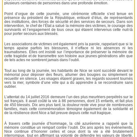
plusieurs centaines de personnes dans une profonde émotion.
Point d’orgue de cette journée, une cérémonie officielle s’est tenue en
présence du président de la République, entouré d’élus, de représentants
des institutions, des forces de sécurité et des services de secours. Dans son
intervention, le chef de l’État a salué la mémoire des victimes, le courage des
survivants et l’engagement de tous ceux qui étaient intervenus cette nuit-là
pour porter secours aux blessés.
Les associations de victimes ont également pris la parole, rappelant que si le
temps apaise parfois les blessures, il n’efface ni les absences ni les
traumatismes. Elles ont insisté sur l’importance de préserver la mémoire de
cette tragédie et de transmettre son histoire aux jeunes générations afin que
de tels actes ne sombrent jamais dans l’oubli.
Tout au long de la journée, les habitants de Nice se sont succédé devant le
mémorial pour déposer des fleurs, allumer des bougies ou simplement se
recueillir en silence. Les visages étaient graves, les regards souvent tournés
vers la mer, symbole d’une ville qui a dû apprendre à se reconstruire sans
oublier.
L’attentat du 14 juillet 2016 demeure l’un des plus meurtriers perpétrés sur le
sol français. Il avait coûté la vie à 86 personnes, dont 15 enfants, et fait plus
de 450 blessés. Dix ans plus tard, la douleur reste vive pour de nombreuses
familles, mais cette commémoration témoigne également de la solidarité et
de la résilience dont Nice a fait preuve depuis cette nuit tragique.
À travers cette journée d’hommage, la cité azuréenne a rappelé que la
mémoire constitue un rempart contre l’oubli. Dix ans après les événements,
Nice continue d’honorer celles et ceux dont la vie a été brutalement
interrompue, tout en affirmant sa volonté de défendre les valeurs de liberté,