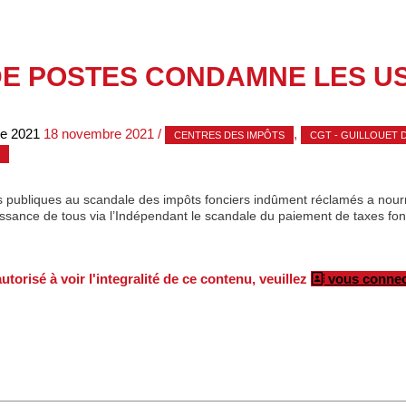
DE POSTES CONDAMNE LES 
e 2021
18 novembre 2021
/
,
CENTRES DES IMPÔTS
CGT - GUILLOUET 
publiques au scandale des impôts fonciers indûment réclamés a nourri,
naissance de tous via l’Indépendant le scandale du paiement de taxes fo
torisé à voir l'integralité de ce contenu, veuillez
vous connec