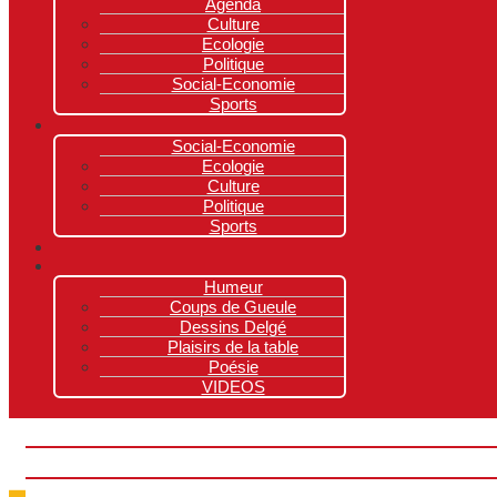
Agenda
Culture
Ecologie
Politique
Social-Economie
Sports
Social-Economie
Ecologie
Culture
Politique
Sports
Humeur
Coups de Gueule
Dessins Delgé
Plaisirs de la table
Poésie
VIDEOS