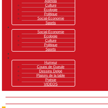
Agenda
Culture
Ecologie
Politique
Social-Economie
Sports
Social-Economie
Ecologie
Culture
Politique
Sports
Humeur
Coups de Gueule
Dessins Delgé
Plaisirs de la table
Poésie
VIDEOS