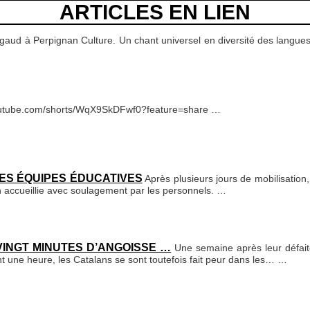
ARTICLES EN LIEN
gaud à Perpignan Culture. Un chant universel en diversité des langues
outube.com/shorts/WqX9SkDFwf0?feature=share
…
ES ÉQUIPES ÉDUCATIVES
Après plusieurs jours de mobilisatio
on accueillie avec soulagement par les personnels.
…
INGT MINUTES D’ANGOISSE …
Une semaine après leur défait
t une heure, les Catalans se sont toutefois fait peur dans les…
…