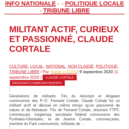
INFO NATIONALE
-
-
POLITIQUE LOCALE
-
TRIBUNE LIBRE
MILITANT ACTIF, CURIEUX
ET PASSIONNÉ, CLAUDE
CORTALE
CULTURE
,
LOCAL
,
NATIONAL
,
NON CLASSÉ
,
POLITIQUE
,
TRIBUNE LIBRE
/ Par
Yvette LUCAS
/
9 septembre 2020
11
septembre 2020
/
,
CLAUDE CORTALE
DIRIGEANTCOMMUNISTEDESPO
Générations de militants. Fils du résistant et dirigeant
communiste des P.-O. Fernand Cortale, Claude Cortale fut un
militant actif et dévoué en même temps qu’un passionné de
nature et de littérature. Fils de Fernand Cortale, résistant FTPF,
commerçant, longtemps secrétaire fédéral communiste des
Pyrénées-Orientales, et de Jeanne Cortale, commerçante,
membre du Parti communiste, militante de …