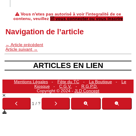
Vous n'etes pas autorisé à voir l'integralité de ce
contenu, veuillez
vous connecter ou vous inscrire
Navigation de l’article
←
Article précédent
Article suivant
→
ARTICLES EN LIEN
Mentions Légales
Fête du TC
La Boutique
Le
Kiosque
C.G.V.
R.G.P.D.
Copyright © 2024 -
JLD Concept
1 / ?