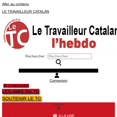
Aller au contenu
LE TRAVAILLEUR CATALAN
Rechercher :
Facebook
Twitter
Youtube
Instagram
Connexion
S'ABONNER
LES AMIS DU TC
SOUTENIR LE TC
Menu
A LA UNE