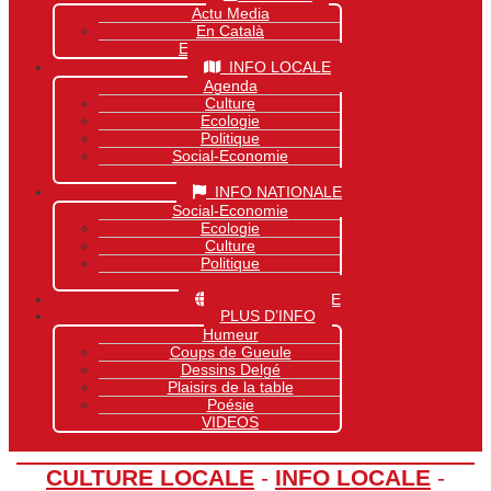
Actu Media
En Català
Exclusivité Site
INFO LOCALE
Agenda
Culture
Ecologie
Politique
Social-Economie
Sports
INFO NATIONALE
Social-Economie
Ecologie
Culture
Politique
Sports
INFO MONDIALE
PLUS D’INFO
Humeur
Coups de Gueule
Dessins Delgé
Plaisirs de la table
Poésie
VIDEOS
CULTURE LOCALE
-
INFO LOCALE
-