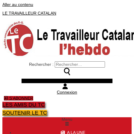
Aller au contenu
LE TRAVAILLEUR CATALAN
Rechercher :
Facebook
Twitter
Youtube
Instagram
Connexion
S'ABONNER
LES AMIS DU TC
SOUTENIR LE TC
Menu
A LA UNE