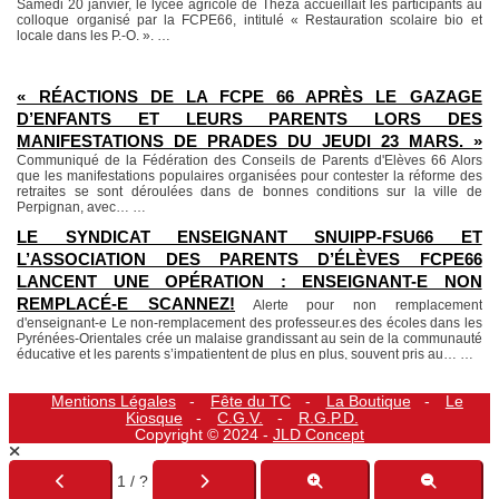
Samedi 20 janvier, le lycée agricole de Théza accueillait les participants au
colloque organisé par la FCPE66, intitulé « Restauration scolaire bio et
locale dans les P.-O. ».
…
« RÉACTIONS DE LA FCPE 66 APRÈS LE GAZAGE
D’ENFANTS ET LEURS PARENTS LORS DES
MANIFESTATIONS DE PRADES DU JEUDI 23 MARS. »
Communiqué de la Fédération des Conseils de Parents d'Elèves 66 Alors
que les manifestations populaires organisées pour contester la réforme des
retraites se sont déroulées dans de bonnes conditions sur la ville de
Perpignan, avec…
…
LE SYNDICAT ENSEIGNANT SNUIPP-FSU66 ET
L’ASSOCIATION DES PARENTS D’ÉLÈVES FCPE66
LANCENT UNE OPÉRATION : ENSEIGNANT-E NON
REMPLACÉ-E SCANNEZ!
Alerte pour non remplacement
d'enseignant-e Le non-remplacement des professeur.es des écoles dans les
Pyrénées-Orientales crée un malaise grandissant au sein de la communauté
éducative et les parents s’impatientent de plus en plus, souvent pris au…
…
Mentions Légales
Fête du TC
La Boutique
Le
Kiosque
C.G.V.
R.G.P.D.
Copyright © 2024 -
JLD Concept
1 / ?