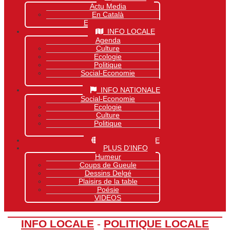
Actu Media
En Català
Exclusivité Site
INFO LOCALE
Agenda
Culture
Ecologie
Politique
Social-Economie
Sports
INFO NATIONALE
Social-Economie
Ecologie
Culture
Politique
Sports
INFO MONDIALE
PLUS D’INFO
Humeur
Coups de Gueule
Dessins Delgé
Plaisirs de la table
Poésie
VIDEOS
INFO LOCALE
-
POLITIQUE LOCALE