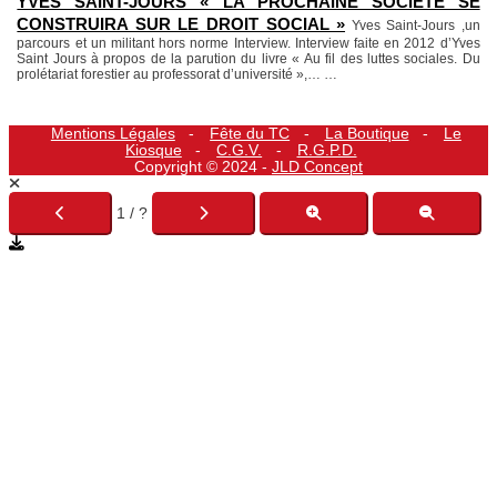
YVES SAINT-JOURS « LA PROCHAINE SOCIÉTÉ SE
CONSTRUIRA SUR LE DROIT SOCIAL »
Yves Saint-Jours ,un
parcours et un militant hors norme Interview. Interview faite en 2012 d’Yves
Saint Jours à propos de la parution du livre « Au fil des luttes sociales. Du
prolétariat forestier au professorat d’université »,…
…
Mentions Légales
Fête du TC
La Boutique
Le
Kiosque
C.G.V.
R.G.P.D.
Copyright © 2024 -
JLD Concept
1 / ?