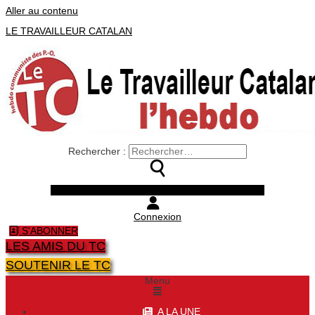
Aller au contenu
LE TRAVAILLEUR CATALAN
Rechercher :
Facebook
Twitter
Youtube
Instagram
Connexion
S'ABONNER
LES AMIS DU TC
SOUTENIR LE TC
Menu
A LA UNE