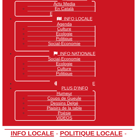
Actu Media
En Català
Exclusivité Site
INFO LOCALE
Agenda
Culture
Ecologie
Politique
Social-Economie
Sports
INFO NATIONALE
Social-Economie
Ecologie
Culture
Politique
Sports
INFO MONDIALE
PLUS D’INFO
Humeur
Coups de Gueule
Dessins Delgé
Plaisirs de la table
Poésie
VIDEOS
INFO LOCALE
-
POLITIQUE LOCALE
-