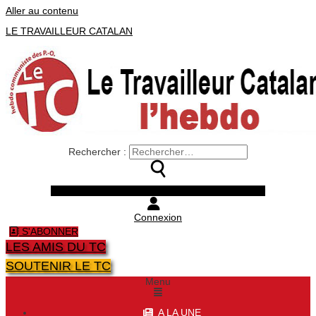
Aller au contenu
LE TRAVAILLEUR CATALAN
Rechercher :
Facebook
Twitter
Youtube
Instagram
Connexion
S'ABONNER
LES AMIS DU TC
SOUTENIR LE TC
Menu
A LA UNE