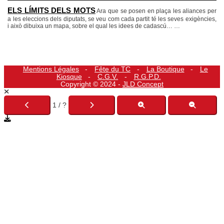
ELS LÍMITS DELS MOTS
Ara que se posen en plaça les aliances per
a les eleccions dels diputats, se veu com cada partit té les seves exigències,
i això dibuixa un mapa, sobre el qual les idees de cadascú…
…
Mentions Légales
Fête du TC
La Boutique
Le
Kiosque
C.G.V.
R.G.P.D.
Copyright © 2024 -
JLD Concept
1 / ?