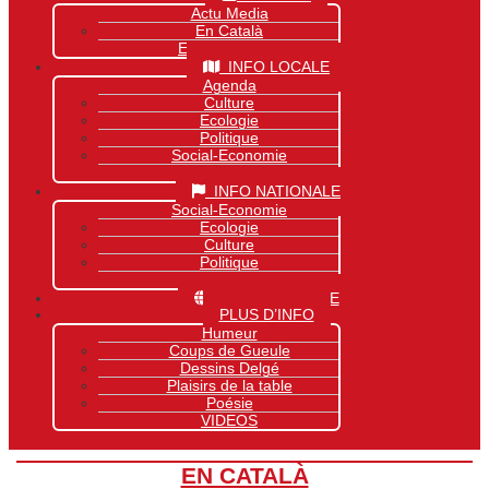
Actu Media
En Català
Exclusivité Site
INFO LOCALE
Agenda
Culture
Ecologie
Politique
Social-Economie
Sports
INFO NATIONALE
Social-Economie
Ecologie
Culture
Politique
Sports
INFO MONDIALE
PLUS D’INFO
Humeur
Coups de Gueule
Dessins Delgé
Plaisirs de la table
Poésie
VIDEOS
EN CATALÀ