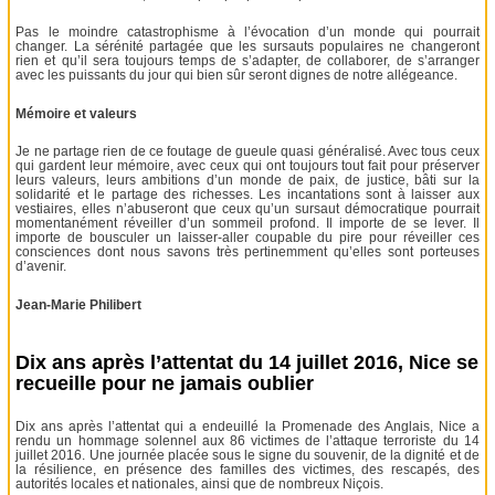
Pas le moindre catastrophisme à l’évocation d’un monde qui pourrait
changer. La sérénité partagée que les sursauts populaires ne changeront
rien et qu’il sera toujours temps de s’adapter, de collaborer, de s’arranger
avec les puissants du jour qui bien sûr seront dignes de notre allégeance.
Mémoire et valeurs
Je ne partage rien de ce foutage de gueule quasi généralisé. Avec tous ceux
qui gardent leur mémoire, avec ceux qui ont toujours tout fait pour préserver
leurs valeurs, leurs ambitions d’un monde de paix, de justice, bâti sur la
solidarité et le partage des richesses. Les incantations sont à laisser aux
vestiaires, elles n’abuseront que ceux qu’un sursaut démocratique pourrait
momentanément réveiller d’un sommeil profond. Il importe de se lever. Il
importe de bousculer un laisser-aller coupable du pire pour réveiller ces
consciences dont nous savons très pertinemment qu’elles sont porteuses
d’avenir.
Jean-Marie Philibert
Dix ans après l’attentat du 14 juillet 2016, Nice se
recueille pour ne jamais oublier
Dix ans après l’attentat qui a endeuillé la Promenade des Anglais, Nice a
rendu un hommage solennel aux 86 victimes de l’attaque terroriste du 14
juillet 2016. Une journée placée sous le signe du souvenir, de la dignité et de
la résilience, en présence des familles des victimes, des rescapés, des
autorités locales et nationales, ainsi que de nombreux Niçois.