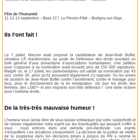
Fête de l’Humanité
11-12-13 septembre – Base 217, Le Plessis-Pâté – Bretigny-sur-Orge.
Ils l’ont fait !
Le 7 juillet, Macron avait proposé la candidature de Jean-Noël Buffet,
sénateur LR réactionnaire, au poste de Défenseur des droits suscitant un
tollé général d’une soixantaine d’associations humanitaires. Une pétition
pour s’opposer à sa nomination avait recueilli plus de 150 000 signatures.
Malgré ce, le 17 juillet, les parlementaires ont validé sa nomination par 43
voix contre 39, alors qu’ils pouvaient légalement s’y opposer. Vu les prises
de position de Jean-Noël Buffet contre l’avortement, contre le mariage pour
tous, pour le durcissement de la loi immigration, sûr que les droits des
femmes, des LGBT+ et des migrants vont être défendus ! Une belle victoire
pour l’extrême droite.
De la très-très mauvaise humeur !
L’humeur vous laisse libre de vous laisser embarquer par votre subjectivité et
de laisser vagabonder votre esprit sur les éventualités qui peuvent s’offrir à
vous : nous entrons dans une période pré-électorale. Les esprits
s’échauffent. Les vocations s’exacerbent. La décision de la justice de mettre
de la souplesse dans les décisions prises à propos du RN a ranimé la