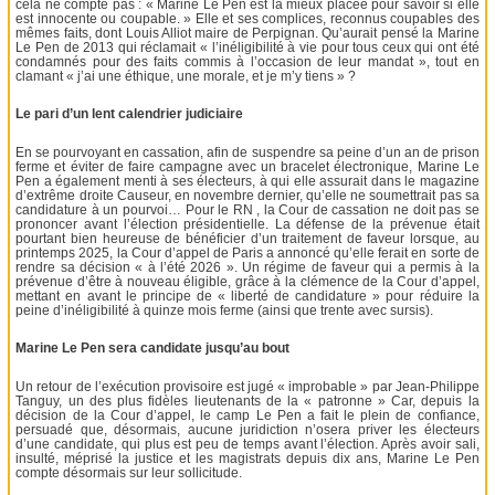
cela ne compte pas : « Marine Le Pen est la mieux placée pour savoir si elle
est innocente ou coupable. » Elle et ses complices, reconnus coupables des
mêmes faits, dont Louis Alliot maire de Perpignan. Qu’aurait pensé la Marine
Le Pen de 2013 qui réclamait « l’inéligibilité à vie pour tous ceux qui ont été
condamnés pour des faits commis à l’occasion de leur mandat », tout en
clamant « j’ai une éthique, une morale, et je m’y tiens » ?
Le pari d’un lent calendrier judiciaire
En se pourvoyant en cassation, afin de suspendre sa peine d’un an de prison
ferme et éviter de faire campagne avec un bracelet électronique, Marine Le
Pen a également menti à ses électeurs, à qui elle assurait dans le magazine
d’extrême droite Causeur, en novembre dernier, qu’elle ne soumettrait pas sa
candidature à un pourvoi… Pour le RN , la Cour de cassation ne doit pas se
prononcer avant l’élection présidentielle. La défense de la prévenue était
pourtant bien heureuse de bénéficier d’un traitement de faveur lorsque, au
printemps 2025, la Cour d’appel de Paris a annoncé qu’elle ferait en sorte de
rendre sa décision « à l’été 2026 ». Un régime de faveur qui a permis à la
prévenue d’être à nouveau éligible, grâce à la clémence de la Cour d’appel,
mettant en avant le principe de « liberté de candidature » pour réduire la
peine d’inéligibilité à quinze mois ferme (ainsi que trente avec sursis).
Marine Le Pen sera candidate jusqu’au bout
Un retour de l’exécution provisoire est jugé « improbable » par Jean-Philippe
Tanguy, un des plus fidèles lieutenants de la « patronne » Car, depuis la
décision de la Cour d’appel, le camp Le Pen a fait le plein de confiance,
persuadé que, désormais, aucune juridiction n’osera priver les électeurs
d’une candidate, qui plus est peu de temps avant l’élection. Après avoir sali,
insulté, méprisé la justice et les magistrats depuis dix ans, Marine Le Pen
compte désormais sur leur sollicitude.