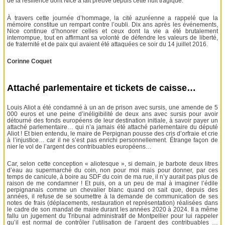
de la résilience dont Nice a fait preuve depuis cette nuit tragique.
À travers cette journée d’hommage, la cité azuréenne a rappelé que la
mémoire constitue un rempart contre l’oubli. Dix ans après les événements,
Nice continue d’honorer celles et ceux dont la vie a été brutalement
interrompue, tout en affirmant sa volonté de défendre les valeurs de liberté,
de fraternité et de paix qui avaient été attaquées ce soir du 14 juillet 2016.
Corinne Coquet
Attaché parlementaire et tickets de caisse…
Louis Aliot a été condamné à un an de prison avec sursis, une amende de 5
000 euros et une peine d’inéligibilité de deux ans avec sursis pour avoir
détourné des fonds européens de leur destination initiale, à savoir payer un
attaché parlementaire… qui n’a jamais été attaché parlementaire du député
Aliot ! Et bien entendu, le maire de Perpignan pousse des cris d’orfraie et crie
à l’injustice… car il ne s’est pas enrichi personnellement. Étrange façon de
nier le vol de l’argent des contribuables européens…
Car, selon cette conception « aliotesque », si demain, je barbote deux litres
d’eau au supermarché du coin, non pour moi mais pour donner, par ces
temps de canicule, à boire au SDF du coin de ma rue, il n’y aurait pas plus de
raison de me condamner ! Et puis, on a un peu de mal à imaginer l’édile
perpignanais comme un chevalier blanc quand on sait que, depuis des
années, il refuse de se soumettre à la demande de communication de ses
notes de frais (déplacements, restauration et représentation) réalisées dans
le cadre de son mandat de maire durant les années 2020 à 2024. Il a même
fallu un jugement du Tribunal administratif de Montpellier pour lui rappeler
qu’il est normal de contrôler l’utilisation de l’argent des contribuables …