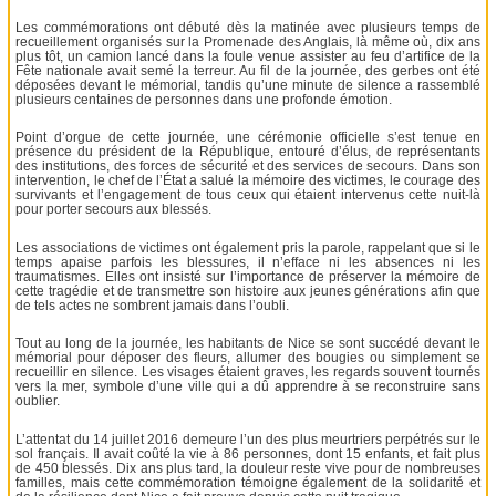
Les commémorations ont débuté dès la matinée avec plusieurs temps de
recueillement organisés sur la Promenade des Anglais, là même où, dix ans
plus tôt, un camion lancé dans la foule venue assister au feu d’artifice de la
Fête nationale avait semé la terreur. Au fil de la journée, des gerbes ont été
déposées devant le mémorial, tandis qu’une minute de silence a rassemblé
plusieurs centaines de personnes dans une profonde émotion.
Point d’orgue de cette journée, une cérémonie officielle s’est tenue en
présence du président de la République, entouré d’élus, de représentants
des institutions, des forces de sécurité et des services de secours. Dans son
intervention, le chef de l’État a salué la mémoire des victimes, le courage des
survivants et l’engagement de tous ceux qui étaient intervenus cette nuit-là
pour porter secours aux blessés.
Les associations de victimes ont également pris la parole, rappelant que si le
temps apaise parfois les blessures, il n’efface ni les absences ni les
traumatismes. Elles ont insisté sur l’importance de préserver la mémoire de
cette tragédie et de transmettre son histoire aux jeunes générations afin que
de tels actes ne sombrent jamais dans l’oubli.
Tout au long de la journée, les habitants de Nice se sont succédé devant le
mémorial pour déposer des fleurs, allumer des bougies ou simplement se
recueillir en silence. Les visages étaient graves, les regards souvent tournés
vers la mer, symbole d’une ville qui a dû apprendre à se reconstruire sans
oublier.
L’attentat du 14 juillet 2016 demeure l’un des plus meurtriers perpétrés sur le
sol français. Il avait coûté la vie à 86 personnes, dont 15 enfants, et fait plus
de 450 blessés. Dix ans plus tard, la douleur reste vive pour de nombreuses
familles, mais cette commémoration témoigne également de la solidarité et