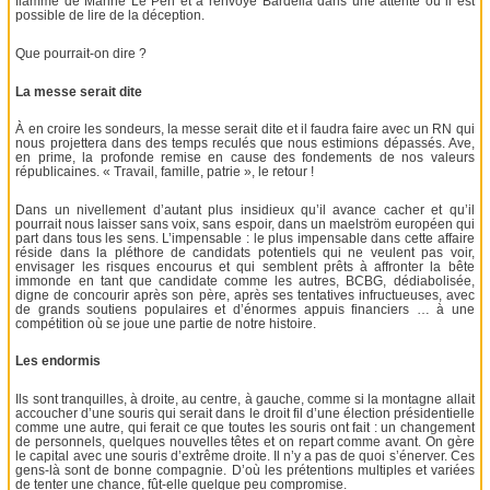
flamme de Marine Le Pen et a renvoyé Bardella dans une attente où il est
possible de lire de la déception.
Que pourrait-on dire ?
La messe serait dite
À en croire les sondeurs, la messe serait dite et il faudra faire avec un RN qui
nous projettera dans des temps reculés que nous estimions dépassés. Ave,
en prime, la profonde remise en cause des fondements de nos valeurs
républicaines. « Travail, famille, patrie », le retour !
Dans un nivellement d’autant plus insidieux qu’il avance cacher et qu’il
pourrait nous laisser sans voix, sans espoir, dans un maelström européen qui
part dans tous les sens. L’impensable : le plus impensable dans cette affaire
réside dans la pléthore de candidats potentiels qui ne veulent pas voir,
envisager les risques encourus et qui semblent prêts à affronter la bête
immonde en tant que candidate comme les autres, BCBG, dédiabolisée,
digne de concourir après son père, après ses tentatives infructueuses, avec
de grands soutiens populaires et d’énormes appuis financiers … à une
compétition où se joue une partie de notre histoire.
Les endormis
Ils sont tranquilles, à droite, au centre, à gauche, comme si la montagne allait
accoucher d’une souris qui serait dans le droit fil d’une élection présidentielle
comme une autre, qui ferait ce que toutes les souris ont fait : un changement
de personnels, quelques nouvelles têtes et on repart comme avant. On gère
le capital avec une souris d’extrême droite. Il n’y a pas de quoi s’énerver. Ces
gens-là sont de bonne compagnie. D’où les prétentions multiples et variées
de tenter une chance, fût-elle quelque peu compromise.