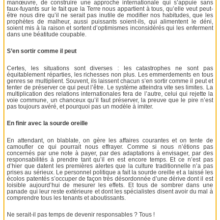
manœuvre, de construire une approche internationale qui s’appuie sans
faux-fuyants sur le fait que la Terre nous appartient à tous, qu’elle veut peut-
être nous dire qu’il ne serait pas inutile de modifier nos habitudes, que les
prophètes de malheur, aussi puissants soient-ils, qui alimentent le déni,
soient mis à la raison et sortent d’optimismes inconsidérés qui les enferment
dans une béatitude coupable.
S’en sortir comme il peut
Certes, les situations sont diverses : les catastrophes ne sont pas
équitablement réparties, les richesses non plus. Les emmerdements en tous
genres se multiplient. Souvent, ils laissent chacun s’en sortir comme il peut et
tenter de préserver ce qui peut l’être. Le système atteindra vite ses limites. La
multiplication des relations internationales fera de l’autre, celui qui rejette la
voie commune, un chanceux qu’il faut préserver, la preuve que le pire n’est
pas toujours avéré, et pourquoi pas un modèle à imiter.
En finir avec la sourde oreille
En attendant, on blablate, on gère les affaires courantes et on tente de
camoufler ce qui pourrait nous effrayer. Comme si nous n’étions pas
concernés par une note à payer, par des adaptations à envisager, par des
responsabilités à prendre tant qu’il en est encore temps. Et ce n’est pas
d’hier que datent les premières alertes que la culture traditionnelle n’a pas
prises au sérieux. Le personnel politique a fait la sourde oreille et a laissé les
écolos patentés s’occuper de façon très désordonnée d’une dérive dont il est
loisible aujourd’hui de mesurer les effets. Et tous de sombrer dans une
panade qui leur reste extérieure et dont les spécialistes disent avoir du mal à
comprendre tous les tenants et aboutissants.
Ne serait-il pas temps de devenir responsables ? Tous !