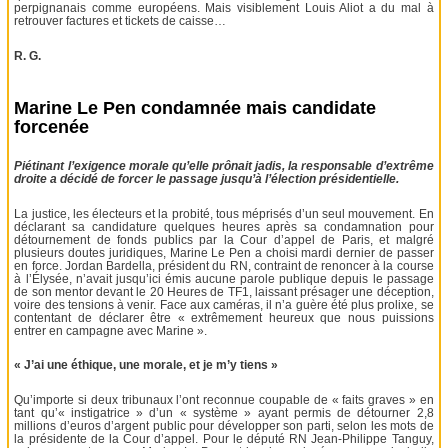
perpignanais comme européens. Mais visiblement Louis Aliot a du mal à
retrouver factures et tickets de caisse…
R. G.
Marine Le Pen condamnée mais candidate
forcenée
Piétinant l’exigence morale qu’elle prônait jadis, la responsable d’extrême
droite a décidé de forcer le passage jusqu’à l’élection présidentielle.
La justice, les électeurs et la probité, tous méprisés d’un seul mouvement. En
déclarant sa candidature quelques heures après sa condamnation pour
détournement de fonds publics par la Cour d’appel de Paris, et malgré
plusieurs doutes juridiques, Marine Le Pen a choisi mardi dernier de passer
en force. Jordan Bardella, président du RN, contraint de renoncer à la course
à l’Élysée, n’avait jusqu’ici émis aucune parole publique depuis le passage
de son mentor devant le 20 Heures de TF1, laissant présager une déception,
voire des tensions à venir. Face aux caméras, il n’a guère été plus prolixe, se
contentant de déclarer être « extrêmement heureux que nous puissions
entrer en campagne avec Marine ».
« J’ai une éthique, une morale, et je m’y tiens »
Qu’importe si deux tribunaux l’ont reconnue coupable de « faits graves » en
tant qu’« instigatrice » d’un « système » ayant permis de détourner 2,8
millions d’euros d’argent public pour développer son parti, selon les mots de
la présidente de la Cour d’appel. Pour le député RN Jean-Philippe Tanguy,