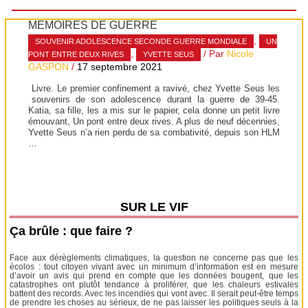
MÉMOIRES DE GUERRE
,
SOUVENIR ADOLESCENCE SECONDE GUERRE MONDIALE
UN
,
/ Par
Nicole
PONT ENTRE DEUX RIVES
YVETTE SEUS
GASPON
/
17 septembre 2021
Livre. Le premier confinement a ravivé, chez Yvette Seus les
souvenirs de son adolescence durant la guerre de 39-45.
Katia, sa fille, les a mis sur le papier, cela donne un petit livre
émouvant, Un pont entre deux rives. A plus de neuf décennies,
Yvette Seus n’a rien perdu de sa combativité, depuis son HLM
…
SUR LE VIF
Ça brûle : que faire ?
Face aux dérèglements climatiques, la question ne concerne pas que les
écolos : tout citoyen vivant avec un minimum d’information est en mesure
d’avoir un avis qui prend en compte que les données bougent, que les
catastrophes ont plutôt tendance à proliférer, que les chaleurs estivales
battent des records. Avec les incendies qui vont avec. Il serait peut-être temps
de prendre les choses au sérieux, de ne pas laisser les politiques seuls à la