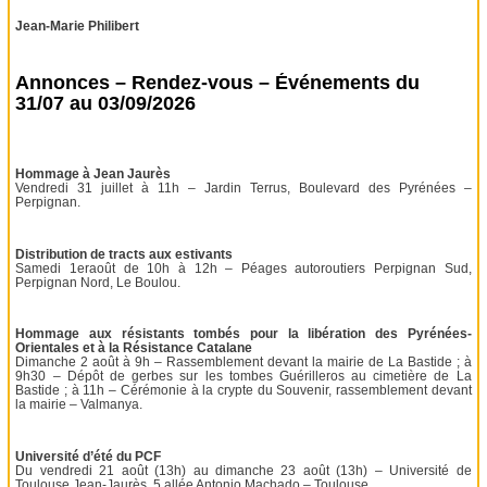
Jean-Marie Philibert
Annonces – Rendez-vous – Événements du
31/07 au 03/09/2026
Hommage à Jean Jaurès
Vendredi 31 juillet à 11h – Jardin Terrus, Boulevard des Pyrénées –
Perpignan.
Distribution de tracts aux estivants
Samedi 1eraoût de 10h à 12h – Péages autoroutiers Perpignan Sud,
Perpignan Nord, Le Boulou.
Hommage aux résistants tombés pour la libération des Pyrénées-
Orientales et à la Résistance Catalane
Dimanche 2 août à 9h – Rassemblement devant la mairie de La Bastide ; à
9h30 – Dépôt de gerbes sur les tombes Guérilleros au cimetière de La
Bastide ; à 11h – Cérémonie à la crypte du Souvenir, rassemblement devant
la mairie – Valmanya.
Université d’été du PCF
Du vendredi 21 août (13h) au dimanche 23 août (13h) – Université de
Toulouse Jean-Jaurès, 5 allée Antonio Machado – Toulouse.