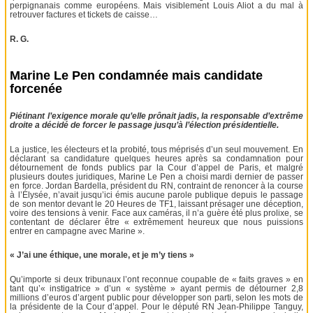
perpignanais comme européens. Mais visiblement Louis Aliot a du mal à
retrouver factures et tickets de caisse…
R. G.
Marine Le Pen condamnée mais candidate
forcenée
Piétinant l’exigence morale qu’elle prônait jadis, la responsable d’extrême
droite a décidé de forcer le passage jusqu’à l’élection présidentielle.
La justice, les électeurs et la probité, tous méprisés d’un seul mouvement. En
déclarant sa candidature quelques heures après sa condamnation pour
détournement de fonds publics par la Cour d’appel de Paris, et malgré
plusieurs doutes juridiques, Marine Le Pen a choisi mardi dernier de passer
en force. Jordan Bardella, président du RN, contraint de renoncer à la course
à l’Élysée, n’avait jusqu’ici émis aucune parole publique depuis le passage
de son mentor devant le 20 Heures de TF1, laissant présager une déception,
voire des tensions à venir. Face aux caméras, il n’a guère été plus prolixe, se
contentant de déclarer être « extrêmement heureux que nous puissions
entrer en campagne avec Marine ».
« J’ai une éthique, une morale, et je m’y tiens »
Qu’importe si deux tribunaux l’ont reconnue coupable de « faits graves » en
tant qu’« instigatrice » d’un « système » ayant permis de détourner 2,8
millions d’euros d’argent public pour développer son parti, selon les mots de
la présidente de la Cour d’appel. Pour le député RN Jean-Philippe Tanguy,