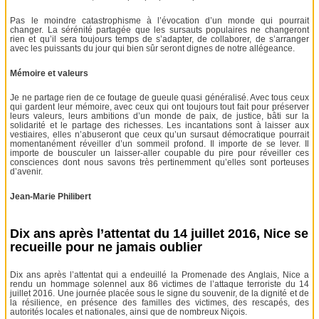
Pas le moindre catastrophisme à l’évocation d’un monde qui pourrait
changer. La sérénité partagée que les sursauts populaires ne changeront
rien et qu’il sera toujours temps de s’adapter, de collaborer, de s’arranger
avec les puissants du jour qui bien sûr seront dignes de notre allégeance.
Mémoire et valeurs
Je ne partage rien de ce foutage de gueule quasi généralisé. Avec tous ceux
qui gardent leur mémoire, avec ceux qui ont toujours tout fait pour préserver
leurs valeurs, leurs ambitions d’un monde de paix, de justice, bâti sur la
solidarité et le partage des richesses. Les incantations sont à laisser aux
vestiaires, elles n’abuseront que ceux qu’un sursaut démocratique pourrait
momentanément réveiller d’un sommeil profond. Il importe de se lever. Il
importe de bousculer un laisser-aller coupable du pire pour réveiller ces
consciences dont nous savons très pertinemment qu’elles sont porteuses
d’avenir.
Jean-Marie Philibert
Dix ans après l’attentat du 14 juillet 2016, Nice se
recueille pour ne jamais oublier
Dix ans après l’attentat qui a endeuillé la Promenade des Anglais, Nice a
rendu un hommage solennel aux 86 victimes de l’attaque terroriste du 14
juillet 2016. Une journée placée sous le signe du souvenir, de la dignité et de
la résilience, en présence des familles des victimes, des rescapés, des
autorités locales et nationales, ainsi que de nombreux Niçois.