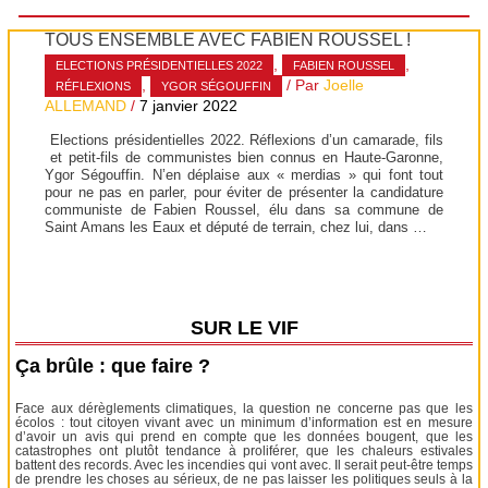
TOUS ENSEMBLE AVEC FABIEN ROUSSEL !
,
,
ELECTIONS PRÉSIDENTIELLES 2022
FABIEN ROUSSEL
,
/ Par
Joelle
RÉFLEXIONS
YGOR SÉGOUFFIN
ALLEMAND
/
7 janvier 2022
Elections présidentielles 2022. Réflexions d’un camarade, fils
et petit-fils de communistes bien connus en Haute-Garonne,
Ygor Ségouffin. N’en déplaise aux « merdias » qui font tout
pour ne pas en parler, pour éviter de présenter la candidature
communiste de Fabien Roussel, élu dans sa commune de
Saint Amans les Eaux et député de terrain, chez lui, dans …
SUR LE VIF
Ça brûle : que faire ?
Face aux dérèglements climatiques, la question ne concerne pas que les
écolos : tout citoyen vivant avec un minimum d’information est en mesure
d’avoir un avis qui prend en compte que les données bougent, que les
catastrophes ont plutôt tendance à proliférer, que les chaleurs estivales
battent des records. Avec les incendies qui vont avec. Il serait peut-être temps
de prendre les choses au sérieux, de ne pas laisser les politiques seuls à la