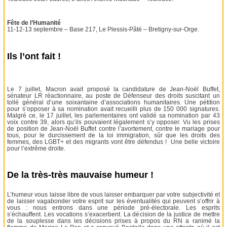
Fête de l’Humanité
11-12-13 septembre – Base 217, Le Plessis-Pâté – Bretigny-sur-Orge.
Ils l’ont fait !
Le 7 juillet, Macron avait proposé la candidature de Jean-Noël Buffet,
sénateur LR réactionnaire, au poste de Défenseur des droits suscitant un
tollé général d’une soixantaine d’associations humanitaires. Une pétition
pour s’opposer à sa nomination avait recueilli plus de 150 000 signatures.
Malgré ce, le 17 juillet, les parlementaires ont validé sa nomination par 43
voix contre 39, alors qu’ils pouvaient légalement s’y opposer. Vu les prises
de position de Jean-Noël Buffet contre l’avortement, contre le mariage pour
tous, pour le durcissement de la loi immigration, sûr que les droits des
femmes, des LGBT+ et des migrants vont être défendus ! Une belle victoire
pour l’extrême droite.
De la très-très mauvaise humeur !
L’humeur vous laisse libre de vous laisser embarquer par votre subjectivité et
de laisser vagabonder votre esprit sur les éventualités qui peuvent s’offrir à
vous : nous entrons dans une période pré-électorale. Les esprits
s’échauffent. Les vocations s’exacerbent. La décision de la justice de mettre
de la souplesse dans les décisions prises à propos du RN a ranimé la