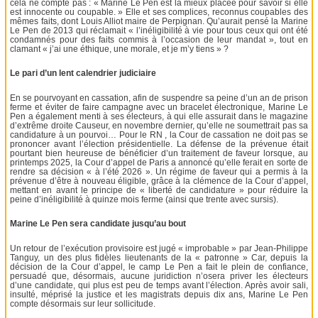
cela ne compte pas : « Marine Le Pen est la mieux placée pour savoir si elle
est innocente ou coupable. » Elle et ses complices, reconnus coupables des
mêmes faits, dont Louis Alliot maire de Perpignan. Qu’aurait pensé la Marine
Le Pen de 2013 qui réclamait « l’inéligibilité à vie pour tous ceux qui ont été
condamnés pour des faits commis à l’occasion de leur mandat », tout en
clamant « j’ai une éthique, une morale, et je m’y tiens » ?
Le pari d’un lent calendrier judiciaire
En se pourvoyant en cassation, afin de suspendre sa peine d’un an de prison
ferme et éviter de faire campagne avec un bracelet électronique, Marine Le
Pen a également menti à ses électeurs, à qui elle assurait dans le magazine
d’extrême droite Causeur, en novembre dernier, qu’elle ne soumettrait pas sa
candidature à un pourvoi… Pour le RN , la Cour de cassation ne doit pas se
prononcer avant l’élection présidentielle. La défense de la prévenue était
pourtant bien heureuse de bénéficier d’un traitement de faveur lorsque, au
printemps 2025, la Cour d’appel de Paris a annoncé qu’elle ferait en sorte de
rendre sa décision « à l’été 2026 ». Un régime de faveur qui a permis à la
prévenue d’être à nouveau éligible, grâce à la clémence de la Cour d’appel,
mettant en avant le principe de « liberté de candidature » pour réduire la
peine d’inéligibilité à quinze mois ferme (ainsi que trente avec sursis).
Marine Le Pen sera candidate jusqu’au bout
Un retour de l’exécution provisoire est jugé « improbable » par Jean-Philippe
Tanguy, un des plus fidèles lieutenants de la « patronne » Car, depuis la
décision de la Cour d’appel, le camp Le Pen a fait le plein de confiance,
persuadé que, désormais, aucune juridiction n’osera priver les électeurs
d’une candidate, qui plus est peu de temps avant l’élection. Après avoir sali,
insulté, méprisé la justice et les magistrats depuis dix ans, Marine Le Pen
compte désormais sur leur sollicitude.