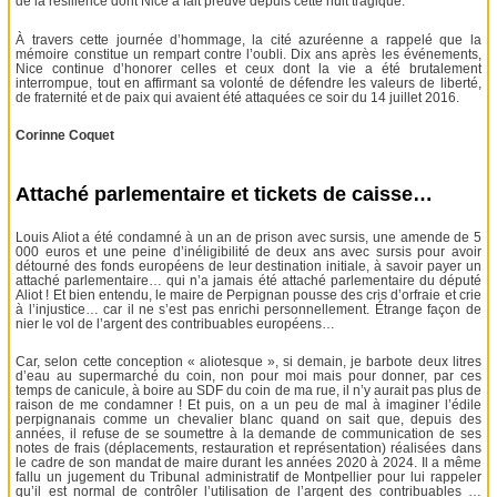
de la résilience dont Nice a fait preuve depuis cette nuit tragique.
À travers cette journée d’hommage, la cité azuréenne a rappelé que la
mémoire constitue un rempart contre l’oubli. Dix ans après les événements,
Nice continue d’honorer celles et ceux dont la vie a été brutalement
interrompue, tout en affirmant sa volonté de défendre les valeurs de liberté,
de fraternité et de paix qui avaient été attaquées ce soir du 14 juillet 2016.
Corinne Coquet
Attaché parlementaire et tickets de caisse…
Louis Aliot a été condamné à un an de prison avec sursis, une amende de 5
000 euros et une peine d’inéligibilité de deux ans avec sursis pour avoir
détourné des fonds européens de leur destination initiale, à savoir payer un
attaché parlementaire… qui n’a jamais été attaché parlementaire du député
Aliot ! Et bien entendu, le maire de Perpignan pousse des cris d’orfraie et crie
à l’injustice… car il ne s’est pas enrichi personnellement. Étrange façon de
nier le vol de l’argent des contribuables européens…
Car, selon cette conception « aliotesque », si demain, je barbote deux litres
d’eau au supermarché du coin, non pour moi mais pour donner, par ces
temps de canicule, à boire au SDF du coin de ma rue, il n’y aurait pas plus de
raison de me condamner ! Et puis, on a un peu de mal à imaginer l’édile
perpignanais comme un chevalier blanc quand on sait que, depuis des
années, il refuse de se soumettre à la demande de communication de ses
notes de frais (déplacements, restauration et représentation) réalisées dans
le cadre de son mandat de maire durant les années 2020 à 2024. Il a même
fallu un jugement du Tribunal administratif de Montpellier pour lui rappeler
qu’il est normal de contrôler l’utilisation de l’argent des contribuables …