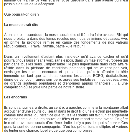
flamme de Marine Le Pen et a renvoyé Bardella dans une attente où il est
possible de lire de la déception.
Que pourrait-on dire ?
La messe serait dite
À en croire les sondeurs, la messe serait dite et il faudra faire avec un RN qui
nous projettera dans des temps reculés que nous estimions dépassés. Ave,
en prime, la profonde remise en cause des fondements de nos valeurs
républicaines. « Travail, famille, patrie », le retour !
Dans un nivellement d’autant plus insidieux qu’il avance cacher et qu’il
pourrait nous laisser sans voix, sans espoir, dans un maelström européen qui
part dans tous les sens. L’impensable : le plus impensable dans cette affaire
réside dans la pléthore de candidats potentiels qui ne veulent pas voir,
envisager les risques encourus et qui semblent prêts à affronter la bête
immonde en tant que candidate comme les autres, BCBG, dédiabolisée,
digne de concourir après son père, après ses tentatives infructueuses, avec
de grands soutiens populaires et d’énormes appuis financiers … à une
compétition où se joue une partie de notre histoire.
Les endormis
Ils sont tranquilles, à droite, au centre, à gauche, comme si la montagne allait
accoucher d’une souris qui serait dans le droit fil d’une élection présidentielle
comme une autre, qui ferait ce que toutes les souris ont fait : un changement
de personnels, quelques nouvelles têtes et on repart comme avant. On gère
le capital avec une souris d’extrême droite. Il n’y a pas de quoi s’énerver. Ces
gens-là sont de bonne compagnie. D’où les prétentions multiples et variées
de tenter une chance, fût-elle quelque peu compromise.