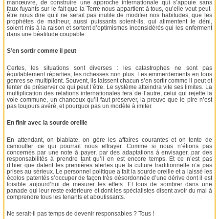
manœuvre, de construire une approche internationale qui s’appuie sans
faux-fuyants sur le fait que la Terre nous appartient à tous, qu’elle veut peut-
être nous dire qu’il ne serait pas inutile de modifier nos habitudes, que les
prophètes de malheur, aussi puissants soient-ils, qui alimentent le déni,
soient mis à la raison et sortent d’optimismes inconsidérés qui les enferment
dans une béatitude coupable.
S’en sortir comme il peut
Certes, les situations sont diverses : les catastrophes ne sont pas
équitablement réparties, les richesses non plus. Les emmerdements en tous
genres se multiplient. Souvent, ils laissent chacun s’en sortir comme il peut et
tenter de préserver ce qui peut l’être. Le système atteindra vite ses limites. La
multiplication des relations internationales fera de l’autre, celui qui rejette la
voie commune, un chanceux qu’il faut préserver, la preuve que le pire n’est
pas toujours avéré, et pourquoi pas un modèle à imiter.
En finir avec la sourde oreille
En attendant, on blablate, on gère les affaires courantes et on tente de
camoufler ce qui pourrait nous effrayer. Comme si nous n’étions pas
concernés par une note à payer, par des adaptations à envisager, par des
responsabilités à prendre tant qu’il en est encore temps. Et ce n’est pas
d’hier que datent les premières alertes que la culture traditionnelle n’a pas
prises au sérieux. Le personnel politique a fait la sourde oreille et a laissé les
écolos patentés s’occuper de façon très désordonnée d’une dérive dont il est
loisible aujourd’hui de mesurer les effets. Et tous de sombrer dans une
panade qui leur reste extérieure et dont les spécialistes disent avoir du mal à
comprendre tous les tenants et aboutissants.
Ne serait-il pas temps de devenir responsables ? Tous !