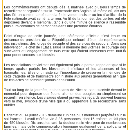
Les commémorations ont débuté dès la matinée avec plusieurs temps de
recueillement organisés sur la Promenade des Anglais, là même où, dix ans
plus tôt, un camion lancé dans la foule venue assister au feu d’artifice de la
Fête nationale avait semé la terreur. Au fil de la journée, des gerbes ont été
déposées devant le mémorial, tandis qu’une minute de silence a rassemblé
plusieurs centaines de personnes dans une profonde émotion.
Point d’orgue de cette journée, une cérémonie officielle s’est tenue en
présence du président de la République, entouré d’élus, de représentants
des institutions, des forces de sécurité et des services de secours. Dans son
intervention, le chef de l’État a salué la mémoire des victimes, le courage des
survivants et l’engagement de tous ceux qui étaient intervenus cette nuit-là
pour porter secours aux blessés.
Les associations de victimes ont également pris la parole, rappelant que si le
temps apaise parfois les blessures, il n’efface ni les absences ni les
traumatismes. Elles ont insisté sur l’importance de préserver la mémoire de
cette tragédie et de transmettre son histoire aux jeunes générations afin que
de tels actes ne sombrent jamais dans l’oubli.
Tout au long de la journée, les habitants de Nice se sont succédé devant le
mémorial pour déposer des fleurs, allumer des bougies ou simplement se
recueillir en silence. Les visages étaient graves, les regards souvent tournés
vers la mer, symbole d’une ville qui a dû apprendre à se reconstruire sans
oublier.
L’attentat du 14 juillet 2016 demeure l’un des plus meurtriers perpétrés sur le
sol français. Il avait coûté la vie à 86 personnes, dont 15 enfants, et fait plus
de 450 blessés. Dix ans plus tard, la douleur reste vive pour de nombreuses
familles, mais cette commémoration témoigne également de la solidarité et