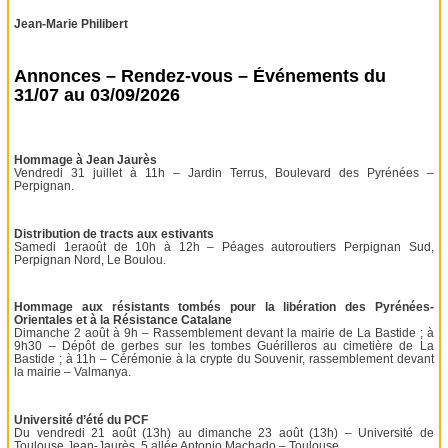
Jean-Marie Philibert
Annonces – Rendez-vous – Événements du
31/07 au 03/09/2026
Hommage à Jean Jaurès
Vendredi 31 juillet à 11h – Jardin Terrus, Boulevard des Pyrénées –
Perpignan.
Distribution de tracts aux estivants
Samedi 1eraoût de 10h à 12h – Péages autoroutiers Perpignan Sud,
Perpignan Nord, Le Boulou.
Hommage aux résistants tombés pour la libération des Pyrénées-
Orientales et à la Résistance Catalane
Dimanche 2 août à 9h – Rassemblement devant la mairie de La Bastide ; à
9h30 – Dépôt de gerbes sur les tombes Guérilleros au cimetière de La
Bastide ; à 11h – Cérémonie à la crypte du Souvenir, rassemblement devant
la mairie – Valmanya.
Université d’été du PCF
Du vendredi 21 août (13h) au dimanche 23 août (13h) – Université de
Toulouse Jean-Jaurès, 5 allée Antonio Machado – Toulouse.