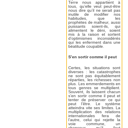
Terre nous appartient à
tous, qu’elle veut peut-être
nous dire qu’il ne serait pas
inutile de modifier nos
habitudes, que les
prophètes de malheur, aussi
puissants soient-ils, qui
alimentent le déni, soient
mis à la raison et sortent
d’optimismes inconsidérés
qui les enferment dans une
béatitude coupable.
S’en sortir comme il peut
Certes, les situations sont
diverses : les catastrophes
ne sont pas équitablement
réparties, les richesses non
plus. Les emmerdements en
tous genres se multiplient.
Souvent, ils laissent chacun
s’en sortir comme il peut et
tenter de préserver ce qui
peut l’être. Le système
atteindra vite ses limites. La
multiplication des relations
internationales fera de
l’autre, celui qui rejette la
voie commune, un
chanceux qu’il faut