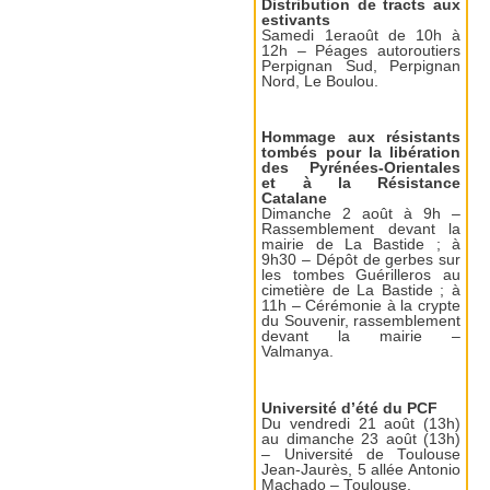
Distribution de tracts aux
estivants
Samedi 1eraoût de 10h à
12h – Péages autoroutiers
Perpignan Sud, Perpignan
Nord, Le Boulou.
Hommage aux résistants
tombés pour la libération
des Pyrénées-Orientales
et à la Résistance
Catalane
Dimanche 2 août à 9h –
Rassemblement devant la
mairie de La Bastide ; à
9h30 – Dépôt de gerbes sur
les tombes Guérilleros au
cimetière de La Bastide ; à
11h – Cérémonie à la crypte
du Souvenir, rassemblement
devant la mairie –
Valmanya.
Université d’été du PCF
Du vendredi 21 août (13h)
au dimanche 23 août (13h)
– Université de Toulouse
Jean-Jaurès, 5 allée Antonio
Machado – Toulouse.