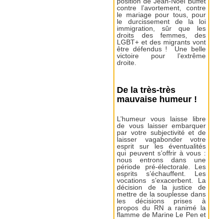
position de Jean-Noël Buffet
contre l’avortement, contre
le mariage pour tous, pour
le durcissement de la loi
immigration, sûr que les
droits des femmes, des
LGBT+ et des migrants vont
être défendus ! Une belle
victoire pour l’extrême
droite.
De la très-très
mauvaise humeur !
L’humeur vous laisse libre
de vous laisser embarquer
par votre subjectivité et de
laisser vagabonder votre
esprit sur les éventualités
qui peuvent s’offrir à vous :
nous entrons dans une
période pré-électorale. Les
esprits s’échauffent. Les
vocations s’exacerbent. La
décision de la justice de
mettre de la souplesse dans
les décisions prises à
propos du RN a ranimé la
flamme de Marine Le Pen et