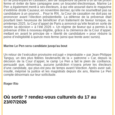
En se pourvoyant en cassation, afin de suspendre sa peine d’un an de prison
ferme et éviter de faire campagne avec un bracelet électronique, Marine Le
Pen a également menti à ses électeurs, à qui elle assurait dans le magazine
d’extrême droite Causeur, en novembre dernier, qu’elle ne soumettrait pas sa
candidature à un pourvoi… Pour le RN , la Cour de cassation ne doit pas se
prononcer avant l’élection présidentielle. La défense de la prévenue était
pourtant bien heureuse de bénéficier d’un traitement de faveur lorsque, au
printemps 2025, la Cour d’appel de Paris a annoncé qu’elle ferait en sorte de
rendre sa décision « à l’été 2026 ». Un régime de faveur qui a permis à la
prévenue d’être à nouveau éligible, grâce à la clémence de la Cour d’appel,
mettant en avant le principe de « liberté de candidature » pour réduire la
peine d’inéligibilité à quinze mois ferme (ainsi que trente avec sursis).
Marine Le Pen sera candidate jusqu’au bout
Un retour de l’exécution provisoire est jugé « improbable » par Jean-Philippe
Tanguy, un des plus fidèles lieutenants de la « patronne » Car, depuis la
décision de la Cour d’appel, le camp Le Pen a fait le plein de confiance,
persuadé que, désormais, aucune juridiction n’osera priver les électeurs
d’une candidate, qui plus est peu de temps avant l’élection. Après avoir sali,
insulté, méprisé la justice et les magistrats depuis dix ans, Marine Le Pen
compte désormais sur leur sollicitude.
Roger Rio
Où sortir ? rendez-vous culturels du 17 au
23/07/2026