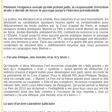
Piétinant l’exigence morale qu’elle prônait jadis, la responsable d’extrême
droite a décidé de forcer le passage jusqu’à l’élection présidentielle.
La justice, les électeurs et la probité, tous méprisés d’un seul mouvement. En
déclarant sa candidature quelques heures après sa condamnation pour
détournement de fonds publics par la Cour d’appel de Paris, et malgré
plusieurs doutes juridiques, Marine Le Pen a choisi mardi dernier de passer
en force. Jordan Bardella, président du RN, contraint de renoncer à la course
à l’Élysée, n’avait jusqu’ici émis aucune parole publique depuis le passage
de son mentor devant le 20 Heures de TF1, laissant présager une déception,
voire des tensions à venir. Face aux caméras, il n’a guère été plus prolixe, se
contentant de déclarer être « extrêmement heureux que nous puissions
entrer en campagne avec Marine ».
« J’ai une éthique, une morale, et je m’y tiens »
Qu’importe si deux tribunaux l’ont reconnue coupable de « faits graves » en
tant qu’« instigatrice » d’un « système » ayant permis de détourner 2,8
millions d’euros d’argent public pour développer son parti, selon les mots de
la présidente de la Cour d’appel. Pour le député RN Jean-Philippe Tanguy,
cela ne compte pas : « Marine Le Pen est la mieux placée pour savoir si elle
est innocente ou coupable. » Elle et ses complices, reconnus coupables des
mêmes faits, dont Louis Alliot maire de Perpignan. Qu’aurait pensé la Marine
Le Pen de 2013 qui réclamait « l’inéligibilité à vie pour tous ceux qui ont été
condamnés pour des faits commis à l’occasion de leur mandat », tout en
clamant « j’ai une éthique, une morale, et je m’y tiens » ?
Le pari d’un lent calendrier judiciaire