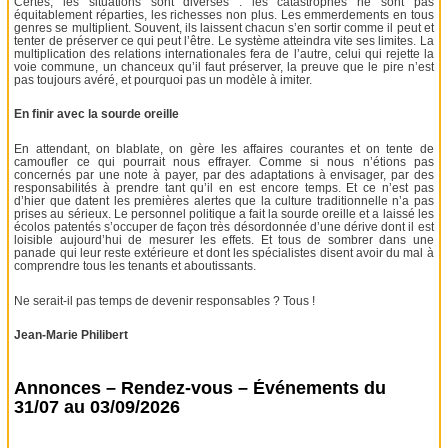
Certes, les situations sont diverses : les catastrophes ne sont pas
équitablement réparties, les richesses non plus. Les emmerdements en tous
genres se multiplient. Souvent, ils laissent chacun s’en sortir comme il peut et
tenter de préserver ce qui peut l’être. Le système atteindra vite ses limites. La
multiplication des relations internationales fera de l’autre, celui qui rejette la
voie commune, un chanceux qu’il faut préserver, la preuve que le pire n’est
pas toujours avéré, et pourquoi pas un modèle à imiter.
En finir avec la sourde oreille
En attendant, on blablate, on gère les affaires courantes et on tente de
camoufler ce qui pourrait nous effrayer. Comme si nous n’étions pas
concernés par une note à payer, par des adaptations à envisager, par des
responsabilités à prendre tant qu’il en est encore temps. Et ce n’est pas
d’hier que datent les premières alertes que la culture traditionnelle n’a pas
prises au sérieux. Le personnel politique a fait la sourde oreille et a laissé les
écolos patentés s’occuper de façon très désordonnée d’une dérive dont il est
loisible aujourd’hui de mesurer les effets. Et tous de sombrer dans une
panade qui leur reste extérieure et dont les spécialistes disent avoir du mal à
comprendre tous les tenants et aboutissants.
Ne serait-il pas temps de devenir responsables ? Tous !
Jean-Marie Philibert
Annonces – Rendez-vous – Événements du
31/07 au 03/09/2026