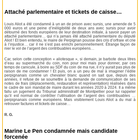
Attaché parlementaire et tickets de caisse…
Louis Aliot a été condamné à un an de prison avec sursis, une amende de 5
000 euros et une peine d’inéligibilité de deux ans avec sursis pour avoir
détourné des fonds européens de leur destination initiale, à savoir payer un
attaché parlementaire… qui n’a jamais été attaché parlementaire du député
Aliot ! Et bien entendu, le maire de Perpignan pousse des cris d’orfraie et crie
à l’injustice… car il ne s’est pas enrichi personnellement. Étrange façon de
nier le vol de l’argent des contribuables européens…
Car, selon cette conception « aliotesque », si demain, je barbote deux litres
d’eau au supermarché du coin, non pour moi mais pour donner, par ces
temps de canicule, à boire au SDF du coin de ma rue, il n’y aurait pas plus de
raison de me condamner ! Et puis, on a un peu de mal à imaginer l’édile
perpignanais comme un chevalier blanc quand on sait que, depuis des
années, il refuse de se soumettre à la demande de communication de ses
notes de frais (déplacements, restauration et représentation) réalisées dans
le cadre de son mandat de maire durant les années 2020 à 2024. Il a même
fallu un jugement du Tribunal administratif de Montpellier pour lui rappeler
qu’il est normal de contrôler l’utilisation de l’argent des contribuables …
perpignanais comme européens. Mais visiblement Louis Aliot a du mal à
retrouver factures et tickets de caisse…
R. G.
Marine Le Pen condamnée mais candidate
forcenée