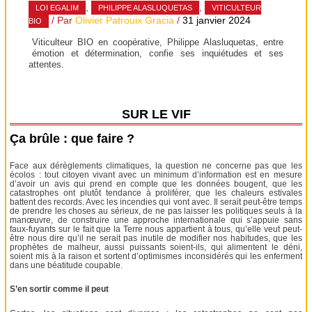
,
,
LOI EGALIM
PHILIPPE ALASLUQUETAS
VITICULTEUR
/ Par
Olivier Patrouix Gracia
/
31 janvier 2024
BIO
Viticulteur BIO en coopérative, Philippe Alasluquetas, entre
émotion et détermination, confie ses inquiétudes et ses
attentes.
SUR LE VIF
Ça brûle : que faire ?
Face aux dérèglements climatiques, la question ne concerne pas que les
écolos : tout citoyen vivant avec un minimum d’information est en mesure
d’avoir un avis qui prend en compte que les données bougent, que les
catastrophes ont plutôt tendance à proliférer, que les chaleurs estivales
battent des records. Avec les incendies qui vont avec. Il serait peut-être temps
de prendre les choses au sérieux, de ne pas laisser les politiques seuls à la
manœuvre, de construire une approche internationale qui s’appuie sans
faux-fuyants sur le fait que la Terre nous appartient à tous, qu’elle veut peut-
être nous dire qu’il ne serait pas inutile de modifier nos habitudes, que les
prophètes de malheur, aussi puissants soient-ils, qui alimentent le déni,
soient mis à la raison et sortent d’optimismes inconsidérés qui les enferment
dans une béatitude coupable.
S’en sortir comme il peut