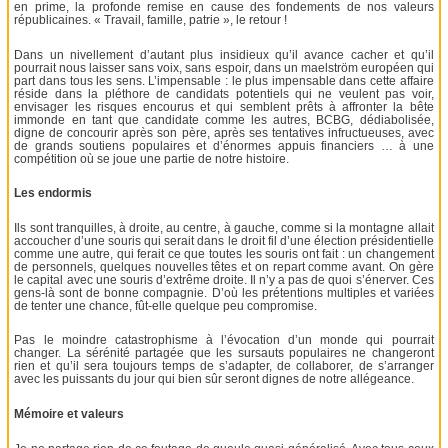
en prime, la profonde remise en cause des fondements de nos valeurs
républicaines. « Travail, famille, patrie », le retour !
Dans un nivellement d’autant plus insidieux qu’il avance cacher et qu’il
pourrait nous laisser sans voix, sans espoir, dans un maelström européen qui
part dans tous les sens. L’impensable : le plus impensable dans cette affaire
réside dans la pléthore de candidats potentiels qui ne veulent pas voir,
envisager les risques encourus et qui semblent prêts à affronter la bête
immonde en tant que candidate comme les autres, BCBG, dédiabolisée,
digne de concourir après son père, après ses tentatives infructueuses, avec
de grands soutiens populaires et d’énormes appuis financiers … à une
compétition où se joue une partie de notre histoire.
Les endormis
Ils sont tranquilles, à droite, au centre, à gauche, comme si la montagne allait
accoucher d’une souris qui serait dans le droit fil d’une élection présidentielle
comme une autre, qui ferait ce que toutes les souris ont fait : un changement
de personnels, quelques nouvelles têtes et on repart comme avant. On gère
le capital avec une souris d’extrême droite. Il n’y a pas de quoi s’énerver. Ces
gens-là sont de bonne compagnie. D’où les prétentions multiples et variées
de tenter une chance, fût-elle quelque peu compromise.
Pas le moindre catastrophisme à l’évocation d’un monde qui pourrait
changer. La sérénité partagée que les sursauts populaires ne changeront
rien et qu’il sera toujours temps de s’adapter, de collaborer, de s’arranger
avec les puissants du jour qui bien sûr seront dignes de notre allégeance.
Mémoire et valeurs