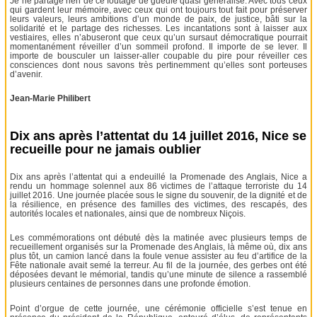
Je ne partage rien de ce foutage de gueule quasi généralisé. Avec tous ceux
qui gardent leur mémoire, avec ceux qui ont toujours tout fait pour préserver
leurs valeurs, leurs ambitions d’un monde de paix, de justice, bâti sur la
solidarité et le partage des richesses. Les incantations sont à laisser aux
vestiaires, elles n’abuseront que ceux qu’un sursaut démocratique pourrait
momentanément réveiller d’un sommeil profond. Il importe de se lever. Il
importe de bousculer un laisser-aller coupable du pire pour réveiller ces
consciences dont nous savons très pertinemment qu’elles sont porteuses
d’avenir.
Jean-Marie Philibert
Dix ans après l’attentat du 14 juillet 2016, Nice se
recueille pour ne jamais oublier
Dix ans après l’attentat qui a endeuillé la Promenade des Anglais, Nice a
rendu un hommage solennel aux 86 victimes de l’attaque terroriste du 14
juillet 2016. Une journée placée sous le signe du souvenir, de la dignité et de
la résilience, en présence des familles des victimes, des rescapés, des
autorités locales et nationales, ainsi que de nombreux Niçois.
Les commémorations ont débuté dès la matinée avec plusieurs temps de
recueillement organisés sur la Promenade des Anglais, là même où, dix ans
plus tôt, un camion lancé dans la foule venue assister au feu d’artifice de la
Fête nationale avait semé la terreur. Au fil de la journée, des gerbes ont été
déposées devant le mémorial, tandis qu’une minute de silence a rassemblé
plusieurs centaines de personnes dans une profonde émotion.
Point d’orgue de cette journée, une cérémonie officielle s’est tenue en