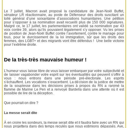
Le 7 juillet, Macron avait proposé la candidature de Jean-Noël Buffet,
sénateur LR réactionnaire, au poste de Défenseur des droits suscitant un
tollé général d’une soixantaine d’associations humanitaires. Une pétition
pour s’opposer à sa nomination avait recueilli plus de 150 000 signatures.
Malgré ce, le 17 juillet, les parlementaires ont validé sa nomination par 43
voix contre 39, alors qu’ils pouvaient légalement s’y opposer. Vu les prises
de position de Jean-Noël Buffet contre l’avortement, contre le mariage pour
tous, pour le durcissement de la loi immigration, sûr que les droits des
femmes, des LGBT+ et des migrants vont être défendus ! Une belle victoire
pour l’extrême droite.
De la très-très mauvaise humeur !
L’humeur vous laisse libre de vous laisser embarquer par votre subjectivité et
de laisser vagabonder votre esprit sur les éventualités qui peuvent s’offrir à
vous : nous entrons dans une période pré-électorale. Les esprits
s’échauffent. Les vocations s’exacerbent. La décision de la justice de mettre
de la souplesse dans les décisions prises à propos du RN a ranimé la
flamme de Marine Le Pen et a renvoyé Bardella dans une attente où il est
possible de lire de la déception.
Que pourrait-on dire ?
La messe serait dite
À en croire les sondeurs, la messe serait dite et il faudra faire avec un RN qui
nous projettera dans des temps reculés que nous estimions dépassés. Ave,