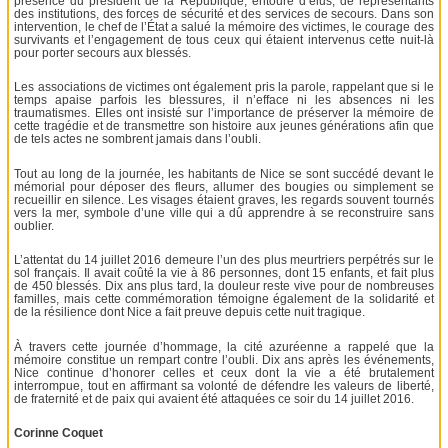
présence du président de la République, entouré d’élus, de représentants
des institutions, des forces de sécurité et des services de secours. Dans son
intervention, le chef de l’État a salué la mémoire des victimes, le courage des
survivants et l’engagement de tous ceux qui étaient intervenus cette nuit-là
pour porter secours aux blessés.
Les associations de victimes ont également pris la parole, rappelant que si le
temps apaise parfois les blessures, il n’efface ni les absences ni les
traumatismes. Elles ont insisté sur l’importance de préserver la mémoire de
cette tragédie et de transmettre son histoire aux jeunes générations afin que
de tels actes ne sombrent jamais dans l’oubli.
Tout au long de la journée, les habitants de Nice se sont succédé devant le
mémorial pour déposer des fleurs, allumer des bougies ou simplement se
recueillir en silence. Les visages étaient graves, les regards souvent tournés
vers la mer, symbole d’une ville qui a dû apprendre à se reconstruire sans
oublier.
L’attentat du 14 juillet 2016 demeure l’un des plus meurtriers perpétrés sur le
sol français. Il avait coûté la vie à 86 personnes, dont 15 enfants, et fait plus
de 450 blessés. Dix ans plus tard, la douleur reste vive pour de nombreuses
familles, mais cette commémoration témoigne également de la solidarité et
de la résilience dont Nice a fait preuve depuis cette nuit tragique.
À travers cette journée d’hommage, la cité azuréenne a rappelé que la
mémoire constitue un rempart contre l’oubli. Dix ans après les événements,
Nice continue d’honorer celles et ceux dont la vie a été brutalement
interrompue, tout en affirmant sa volonté de défendre les valeurs de liberté,
de fraternité et de paix qui avaient été attaquées ce soir du 14 juillet 2016.
Corinne Coquet