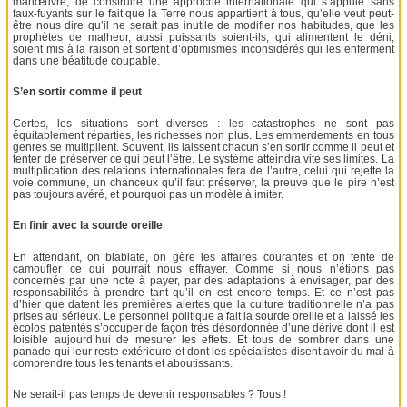
manœuvre, de construire une approche internationale qui s’appuie sans
faux-fuyants sur le fait que la Terre nous appartient à tous, qu’elle veut peut-
être nous dire qu’il ne serait pas inutile de modifier nos habitudes, que les
prophètes de malheur, aussi puissants soient-ils, qui alimentent le déni,
soient mis à la raison et sortent d’optimismes inconsidérés qui les enferment
dans une béatitude coupable.
S’en sortir comme il peut
Certes, les situations sont diverses : les catastrophes ne sont pas
équitablement réparties, les richesses non plus. Les emmerdements en tous
genres se multiplient. Souvent, ils laissent chacun s’en sortir comme il peut et
tenter de préserver ce qui peut l’être. Le système atteindra vite ses limites. La
multiplication des relations internationales fera de l’autre, celui qui rejette la
voie commune, un chanceux qu’il faut préserver, la preuve que le pire n’est
pas toujours avéré, et pourquoi pas un modèle à imiter.
En finir avec la sourde oreille
En attendant, on blablate, on gère les affaires courantes et on tente de
camoufler ce qui pourrait nous effrayer. Comme si nous n’étions pas
concernés par une note à payer, par des adaptations à envisager, par des
responsabilités à prendre tant qu’il en est encore temps. Et ce n’est pas
d’hier que datent les premières alertes que la culture traditionnelle n’a pas
prises au sérieux. Le personnel politique a fait la sourde oreille et a laissé les
écolos patentés s’occuper de façon très désordonnée d’une dérive dont il est
loisible aujourd’hui de mesurer les effets. Et tous de sombrer dans une
panade qui leur reste extérieure et dont les spécialistes disent avoir du mal à
comprendre tous les tenants et aboutissants.
Ne serait-il pas temps de devenir responsables ? Tous !