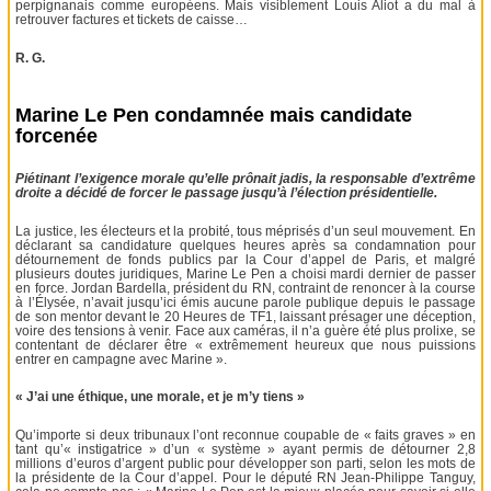
perpignanais comme européens. Mais visiblement Louis Aliot a du mal à
retrouver factures et tickets de caisse…
R. G.
Marine Le Pen condamnée mais candidate
forcenée
Piétinant l’exigence morale qu’elle prônait jadis, la responsable d’extrême
droite a décidé de forcer le passage jusqu’à l’élection présidentielle.
La justice, les électeurs et la probité, tous méprisés d’un seul mouvement. En
déclarant sa candidature quelques heures après sa condamnation pour
détournement de fonds publics par la Cour d’appel de Paris, et malgré
plusieurs doutes juridiques, Marine Le Pen a choisi mardi dernier de passer
en force. Jordan Bardella, président du RN, contraint de renoncer à la course
à l’Élysée, n’avait jusqu’ici émis aucune parole publique depuis le passage
de son mentor devant le 20 Heures de TF1, laissant présager une déception,
voire des tensions à venir. Face aux caméras, il n’a guère été plus prolixe, se
contentant de déclarer être « extrêmement heureux que nous puissions
entrer en campagne avec Marine ».
« J’ai une éthique, une morale, et je m’y tiens »
Qu’importe si deux tribunaux l’ont reconnue coupable de « faits graves » en
tant qu’« instigatrice » d’un « système » ayant permis de détourner 2,8
millions d’euros d’argent public pour développer son parti, selon les mots de
la présidente de la Cour d’appel. Pour le député RN Jean-Philippe Tanguy,