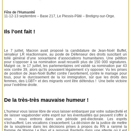
Fête de l’Humanité
11-12-13 septembre – Base 217, Le Plessis-Pâté – Bretigny-sur-Orge.
Ils l’ont fait !
Le 7 juillet, Macron avait proposé la candidature de Jean-Noël Buffet,
sénateur LR réactionnaire, au poste de Défenseur des droits suscitant un
tollé général d’une soixantaine d’associations humanitaires. Une pétition
pour s’opposer à sa nomination avait recueilli plus de 150 000 signatures.
Malgré ce, le 17 juillet, les parlementaires ont validé sa nomination par 43
voix contre 39, alors qu’ils pouvaient légalement s’y opposer. Vu les prises
de position de Jean-Noël Buffet contre l’avortement, contre le mariage pour
tous, pour le durcissement de la loi immigration, sûr que les droits des
femmes, des LGBT+ et des migrants vont être défendus ! Une belle victoire
pour l’extrême droite.
De la très-très mauvaise humeur !
L’humeur vous laisse libre de vous laisser embarquer par votre subjectivité et
de laisser vagabonder votre esprit sur les éventualités qui peuvent s’offrir à
vous : nous entrons dans une période pré-électorale. Les esprits
s’échauffent. Les vocations s’exacerbent. La décision de la justice de mettre
de la souplesse dans les décisions prises à propos du RN a ranimé la
flamme de Marine Le Pen et a renvoyé Bardella dans une attente où il est