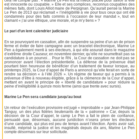
cela ne compte pas : « Marine Le Pen est la mieux placée pour savoir si elle
est innocente ou coupable. » Elle et ses complices, reconnus coupables des
mêmes faits, dont Louis Alliot maire de Perpignan. Qu’aurait pensé la Marine
Le Pen de 2013 qui réclamait « l’inéligibilité à vie pour tous ceux qui ont été
condamnés pour des faits commis à l’occasion de leur mandat », tout en
clamant « j’ai une éthique, une morale, et je m’y tiens » ?
Le pari d’un lent calendrier judiciaire
En se pourvoyant en cassation, afin de suspendre sa peine d’un an de prison
ferme et éviter de faire campagne avec un bracelet électronique, Marine Le
Pen a également menti à ses électeurs, à qui elle assurait dans le magazine
d’extrême droite Causeur, en novembre dernier, qu’elle ne soumettrait pas sa
candidature à un pourvoi… Pour le RN , la Cour de cassation ne doit pas se
prononcer avant l’élection présidentielle. La défense de la prévenue était
pourtant bien heureuse de bénéficier d’un traitement de faveur lorsque, au
printemps 2025, la Cour d’appel de Paris a annoncé qu’elle ferait en sorte de
rendre sa décision « à l’été 2026 ». Un régime de faveur qui a permis à la
prévenue d’être à nouveau éligible, grâce à la clémence de la Cour d’appel,
mettant en avant le principe de « liberté de candidature » pour réduire la
peine d’inéligibilité à quinze mois ferme (ainsi que trente avec sursis).
Marine Le Pen sera candidate jusqu’au bout
Un retour de l’exécution provisoire est jugé « improbable » par Jean-Philippe
Tanguy, un des plus fidèles lieutenants de la « patronne » Car, depuis la
décision de la Cour d’appel, le camp Le Pen a fait le plein de confiance,
persuadé que, désormais, aucune juridiction n’osera priver les électeurs
d’une candidate, qui plus est peu de temps avant l’élection. Après avoir sali,
insulté, méprisé la justice et les magistrats depuis dix ans, Marine Le Pen
compte désormais sur leur sollicitude.