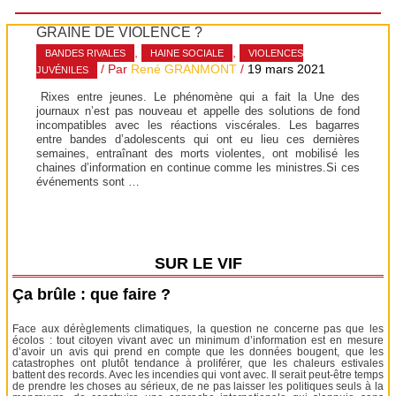
GRAINE DE VIOLENCE ?
,
,
BANDES RIVALES
HAINE SOCIALE
VIOLENCES
/ Par
René GRANMONT
/
19 mars 2021
JUVÉNILES
Rixes entre jeunes. Le phénomène qui a fait la Une des
journaux n’est pas nouveau et appelle des solutions de fond
incompatibles avec les réactions viscérales. Les bagarres
entre bandes d’adolescents qui ont eu lieu ces dernières
semaines, entraînant des morts violentes, ont mobilisé les
chaines d’information en continue comme les ministres.Si ces
événements sont …
SUR LE VIF
Ça brûle : que faire ?
Face aux dérèglements climatiques, la question ne concerne pas que les
écolos : tout citoyen vivant avec un minimum d’information est en mesure
d’avoir un avis qui prend en compte que les données bougent, que les
catastrophes ont plutôt tendance à proliférer, que les chaleurs estivales
battent des records. Avec les incendies qui vont avec. Il serait peut-être temps
de prendre les choses au sérieux, de ne pas laisser les politiques seuls à la