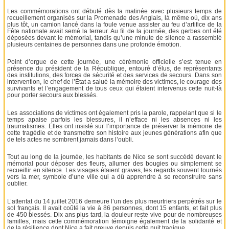
Les commémorations ont débuté dès la matinée avec plusieurs temps de
recueillement organisés sur la Promenade des Anglais, là même où, dix ans
plus tôt, un camion lancé dans la foule venue assister au feu d’artifice de la
Fête nationale avait semé la terreur. Au fil de la journée, des gerbes ont été
déposées devant le mémorial, tandis qu’une minute de silence a rassemblé
plusieurs centaines de personnes dans une profonde émotion.
Point d’orgue de cette journée, une cérémonie officielle s’est tenue en
présence du président de la République, entouré d’élus, de représentants
des institutions, des forces de sécurité et des services de secours. Dans son
intervention, le chef de l’État a salué la mémoire des victimes, le courage des
survivants et l’engagement de tous ceux qui étaient intervenus cette nuit-là
pour porter secours aux blessés.
Les associations de victimes ont également pris la parole, rappelant que si le
temps apaise parfois les blessures, il n’efface ni les absences ni les
traumatismes. Elles ont insisté sur l’importance de préserver la mémoire de
cette tragédie et de transmettre son histoire aux jeunes générations afin que
de tels actes ne sombrent jamais dans l’oubli.
Tout au long de la journée, les habitants de Nice se sont succédé devant le
mémorial pour déposer des fleurs, allumer des bougies ou simplement se
recueillir en silence. Les visages étaient graves, les regards souvent tournés
vers la mer, symbole d’une ville qui a dû apprendre à se reconstruire sans
oublier.
L’attentat du 14 juillet 2016 demeure l’un des plus meurtriers perpétrés sur le
sol français. Il avait coûté la vie à 86 personnes, dont 15 enfants, et fait plus
de 450 blessés. Dix ans plus tard, la douleur reste vive pour de nombreuses
familles, mais cette commémoration témoigne également de la solidarité et
de la résilience dont Nice a fait preuve depuis cette nuit tragique.