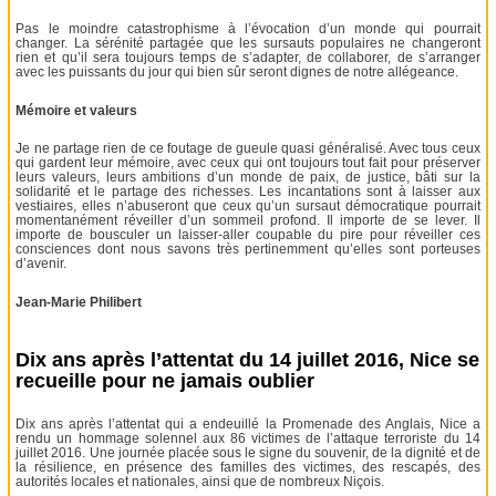
Pas le moindre catastrophisme à l’évocation d’un monde qui pourrait
changer. La sérénité partagée que les sursauts populaires ne changeront
rien et qu’il sera toujours temps de s’adapter, de collaborer, de s’arranger
avec les puissants du jour qui bien sûr seront dignes de notre allégeance.
Mémoire et valeurs
Je ne partage rien de ce foutage de gueule quasi généralisé. Avec tous ceux
qui gardent leur mémoire, avec ceux qui ont toujours tout fait pour préserver
leurs valeurs, leurs ambitions d’un monde de paix, de justice, bâti sur la
solidarité et le partage des richesses. Les incantations sont à laisser aux
vestiaires, elles n’abuseront que ceux qu’un sursaut démocratique pourrait
momentanément réveiller d’un sommeil profond. Il importe de se lever. Il
importe de bousculer un laisser-aller coupable du pire pour réveiller ces
consciences dont nous savons très pertinemment qu’elles sont porteuses
d’avenir.
Jean-Marie Philibert
Dix ans après l’attentat du 14 juillet 2016, Nice se
recueille pour ne jamais oublier
Dix ans après l’attentat qui a endeuillé la Promenade des Anglais, Nice a
rendu un hommage solennel aux 86 victimes de l’attaque terroriste du 14
juillet 2016. Une journée placée sous le signe du souvenir, de la dignité et de
la résilience, en présence des familles des victimes, des rescapés, des
autorités locales et nationales, ainsi que de nombreux Niçois.