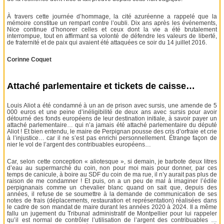
À travers cette journée d’hommage, la cité azuréenne a rappelé que la
mémoire constitue un rempart contre l’oubli. Dix ans après les événements,
Nice continue d’honorer celles et ceux dont la vie a été brutalement
interrompue, tout en affirmant sa volonté de défendre les valeurs de liberté,
de fraternité et de paix qui avaient été attaquées ce soir du 14 juillet 2016.
Corinne Coquet
Attaché parlementaire et tickets de caisse…
Louis Aliot a été condamné à un an de prison avec sursis, une amende de 5
000 euros et une peine d’inéligibilité de deux ans avec sursis pour avoir
détourné des fonds européens de leur destination initiale, à savoir payer un
attaché parlementaire… qui n’a jamais été attaché parlementaire du député
Aliot ! Et bien entendu, le maire de Perpignan pousse des cris d’orfraie et crie
à l’injustice… car il ne s’est pas enrichi personnellement. Étrange façon de
nier le vol de l’argent des contribuables européens…
Car, selon cette conception « aliotesque », si demain, je barbote deux litres
d’eau au supermarché du coin, non pour moi mais pour donner, par ces
temps de canicule, à boire au SDF du coin de ma rue, il n’y aurait pas plus de
raison de me condamner ! Et puis, on a un peu de mal à imaginer l’édile
perpignanais comme un chevalier blanc quand on sait que, depuis des
années, il refuse de se soumettre à la demande de communication de ses
notes de frais (déplacements, restauration et représentation) réalisées dans
le cadre de son mandat de maire durant les années 2020 à 2024. Il a même
fallu un jugement du Tribunal administratif de Montpellier pour lui rappeler
qu’il est normal de contrôler l’utilisation de l’argent des contribuables …