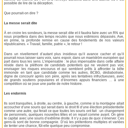
possible de lire de la déception.
Que pourrait-on dire ?
La messe serait dite
À en croire les sondeurs, la messe serait dite et il faudra faire avec un RN qui
nous projettera dans des temps reculés que nous estimions dépassés. Ave,
en prime, la profonde remise en cause des fondements de nos valeurs
républicaines. « Travail, famille, patrie », le retour !
Dans un nivellement d’autant plus insidieux qu’il avance cacher et qu’il
pourrait nous laisser sans voix, sans espoir, dans un maelström européen qui
part dans tous les sens. L’impensable : le plus impensable dans cette affaire
réside dans la pléthore de candidats potentiels qui ne veulent pas voir,
envisager les risques encourus et qui semblent prêts à affronter la bête
immonde en tant que candidate comme les autres, BCBG, dédiabolisée,
digne de concourir après son père, après ses tentatives infructueuses, avec
de grands soutiens populaires et d’énormes appuis financiers … à une
compétition où se joue une partie de notre histoire.
Les endormis
Ils sont tranquilles, à droite, au centre, à gauche, comme si la montagne allait
accoucher d’une souris qui serait dans le droit fil d’une élection présidentielle
comme une autre, qui ferait ce que toutes les souris ont fait : un changement
de personnels, quelques nouvelles têtes et on repart comme avant. On gère
le capital avec une souris d’extrême droite. Il n’y a pas de quoi s’énerver. Ces
gens-là sont de bonne compagnie. D’où les prétentions multiples et variées
de tenter une chance, fût-elle quelque peu compromise.