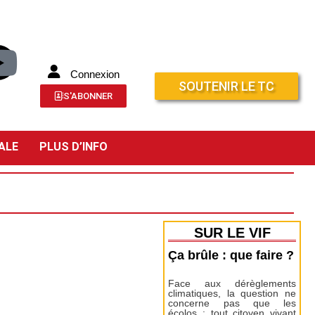
Connexion
SOUTENIR LE TC
S'ABONNER
ALE
PLUS D’INFO
SUR LE VIF
Ça brûle : que faire ?
Face aux dérèglements
climatiques, la question ne
concerne pas que les
écolos : tout citoyen vivant