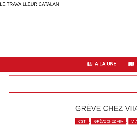
LE TRAVAILLEUR CATALAN
A LA UNE
I
GRÈVE CHEZ VII
,
,
CGT
GRÈVE CHEZ VIIA
VII