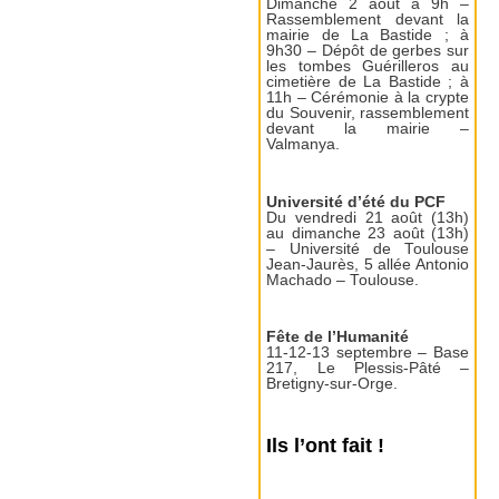
Dimanche 2 août à 9h –
Rassemblement devant la
mairie de La Bastide ; à
9h30 – Dépôt de gerbes sur
les tombes Guérilleros au
cimetière de La Bastide ; à
11h – Cérémonie à la crypte
du Souvenir, rassemblement
devant la mairie –
Valmanya.
Université d’été du PCF
Du vendredi 21 août (13h)
au dimanche 23 août (13h)
– Université de Toulouse
Jean-Jaurès, 5 allée Antonio
Machado – Toulouse.
Fête de l’Humanité
11-12-13 septembre – Base
217, Le Plessis-Pâté –
Bretigny-sur-Orge.
Ils l’ont fait !