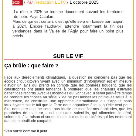
/ Par
Redaction LETC
/
1 octobre 2025
2025
La récolte 2025 se termine doucement suivant les territoires
de notre Pays Catalan.
Mais ce qui est certain, c’est qu’elle sera en baisse par rapport
à 2024. Encore faudra-t-il attendre notamment la fin des
vendanges dans la Vallée de l’Agly pour faire un point plus
précis.
SUR LE VIF
Ça brûle : que faire ?
Face aux dérèglements climatiques, la question ne concerne pas que les
écolos : tout citoyen vivant avec un minimum d’information est en mesure
d’avoir un avis qui prend en compte que les données bougent, que les
catastrophes ont plutôt tendance à proliférer, que les chaleurs estivales
battent des records. Avec les incendies qui vont avec. Il serait peut-être temps
de prendre les choses au sérieux, de ne pas laisser les politiques seuls à la
manœuvre, de construire une approche internationale qui s’appuie sans
faux-fuyants sur le fait que la Terre nous appartient à tous, qu’elle veut peut-
être nous dire qu’il ne serait pas inutile de modifier nos habitudes, que les
prophètes de malheur, aussi puissants soient-ils, qui alimentent le déni,
soient mis à la raison et sortent d’optimismes inconsidérés qui les enferment
dans une béatitude coupable.
S’en sortir comme il peut