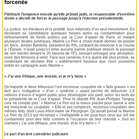
forcenée
Piétinant l’exigence morale qu’elle prônait jadis, la responsable d’extrême
droite a décidé de forcer le passage jusqu’à l’élection présidentielle.
La justice, les électeurs et la probité, tous méprisés d’un seul mouvement. En
déclarant sa candidature quelques heures après sa condamnation pour
détournement de fonds publics par la Cour d’appel de Paris, et malgré
plusieurs doutes juridiques, Marine Le Pen a choisi mardi dernier de passer
en force. Jordan Bardella, président du RN, contraint de renoncer à la course
à l’Élysée, n’avait jusqu’ici émis aucune parole publique depuis le passage
de son mentor devant le 20 Heures de TF1, laissant présager une déception,
voire des tensions à venir. Face aux caméras, il n’a guère été plus prolixe, se
contentant de déclarer être « extrêmement heureux que nous puissions
entrer en campagne avec Marine ».
« J’ai une éthique, une morale, et je m’y tiens »
Qu’importe si deux tribunaux l’ont reconnue coupable de « faits graves » en
tant qu’« instigatrice » d’un « système » ayant permis de détourner 2,8
millions d’euros d’argent public pour développer son parti, selon les mots de
la présidente de la Cour d’appel. Pour le député RN Jean-Philippe Tanguy,
cela ne compte pas : « Marine Le Pen est la mieux placée pour savoir si elle
est innocente ou coupable. » Elle et ses complices, reconnus coupables des
mêmes faits, dont Louis Alliot maire de Perpignan. Qu’aurait pensé la Marine
Le Pen de 2013 qui réclamait « l’inéligibilité à vie pour tous ceux qui ont été
condamnés pour des faits commis à l’occasion de leur mandat », tout en
clamant « j’ai une éthique, une morale, et je m’y tiens » ?
Le pari d’un lent calendrier judiciaire