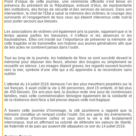
Point d’orgue de cette journée, une cérémonie officielle s’est tenue en
présence du président de la République, entouré d’élus, de représentants
des institutions, des forces de sécurité et des services de secours. Dans son
intervention, le chef de l’État a salué la mémoire des victimes, le courage des
survivants et l’engagement de tous ceux qui étaient intervenus cette nuit-là
pour porter secours aux blessés.
Les associations de victimes ont également pris la parole, rappelant que si le
temps apaise parfois les blessures, il n’efface ni les absences ni les
traumatismes. Elles ont insisté sur l’importance de préserver la mémoire de
cette tragédie et de transmettre son histoire aux jeunes générations afin que
de tels actes ne sombrent jamais dans l’oubli.
Tout au long de la journée, les habitants de Nice se sont succédé devant le
mémorial pour déposer des fleurs, allumer des bougies ou simplement se
recueillir en silence. Les visages étaient graves, les regards souvent tournés
vers la mer, symbole d’une ville qui a dû apprendre à se reconstruire sans
oublier.
L’attentat du 14 juillet 2016 demeure l’un des plus meurtriers perpétrés sur le
sol français. Il avait coûté la vie à 86 personnes, dont 15 enfants, et fait plus
de 450 blessés. Dix ans plus tard, la douleur reste vive pour de nombreuses
familles, mais cette commémoration témoigne également de la solidarité et
de la résilience dont Nice a fait preuve depuis cette nuit tragique.
À travers cette journée d’hommage, la cité azuréenne a rappelé que la
mémoire constitue un rempart contre l’oubli. Dix ans après les événements,
Nice continue d’honorer celles et ceux dont la vie a été brutalement
interrompue, tout en affirmant sa volonté de défendre les valeurs de liberté,
de fraternité et de paix qui avaient été attaquées ce soir du 14 juillet 2016.