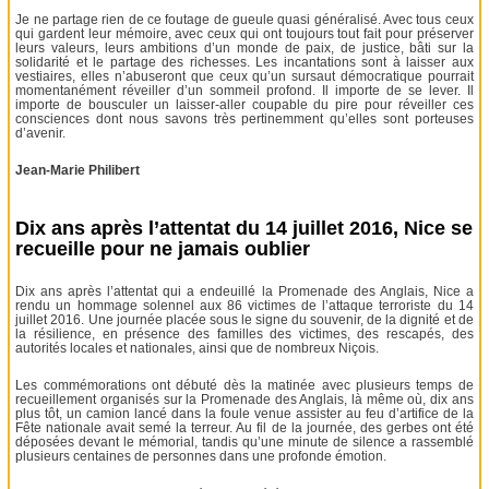
Je ne partage rien de ce foutage de gueule quasi généralisé. Avec tous ceux
qui gardent leur mémoire, avec ceux qui ont toujours tout fait pour préserver
leurs valeurs, leurs ambitions d’un monde de paix, de justice, bâti sur la
solidarité et le partage des richesses. Les incantations sont à laisser aux
vestiaires, elles n’abuseront que ceux qu’un sursaut démocratique pourrait
momentanément réveiller d’un sommeil profond. Il importe de se lever. Il
importe de bousculer un laisser-aller coupable du pire pour réveiller ces
consciences dont nous savons très pertinemment qu’elles sont porteuses
d’avenir.
Jean-Marie Philibert
Dix ans après l’attentat du 14 juillet 2016, Nice se
recueille pour ne jamais oublier
Dix ans après l’attentat qui a endeuillé la Promenade des Anglais, Nice a
rendu un hommage solennel aux 86 victimes de l’attaque terroriste du 14
juillet 2016. Une journée placée sous le signe du souvenir, de la dignité et de
la résilience, en présence des familles des victimes, des rescapés, des
autorités locales et nationales, ainsi que de nombreux Niçois.
Les commémorations ont débuté dès la matinée avec plusieurs temps de
recueillement organisés sur la Promenade des Anglais, là même où, dix ans
plus tôt, un camion lancé dans la foule venue assister au feu d’artifice de la
Fête nationale avait semé la terreur. Au fil de la journée, des gerbes ont été
déposées devant le mémorial, tandis qu’une minute de silence a rassemblé
plusieurs centaines de personnes dans une profonde émotion.