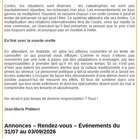
Certes, les situations sont diverses : les catastrophes ne sont pas
équitablement réparties, les richesses non plus. Les emmerdements en tous
genres se multiplient. Souvent, ils laissent chacun s’en sortir comme il peut et
tenter de préserver ce qui peut l’être. Le système atteindra vite ses limites. La
multiplication des relations internationales fera de l’autre, celui qui rejette la
voie commune, un chanceux qu’il faut préserver, la preuve que le pire n’est
pas toujours avéré, et pourquoi pas un modèle à imiter.
En finir avec la sourde oreille
En attendant, on blablate, on gère les affaires courantes et on tente de
camoufler ce qui pourrait nous effrayer. Comme si nous n’étions pas
concernés par une note à payer, par des adaptations à envisager, par des
responsabilités à prendre tant qu’il en est encore temps. Et ce n’est pas
d’hier que datent les premières alertes que la culture traditionnelle n’a pas
prises au sérieux. Le personnel politique a fait la sourde oreille et a laissé les
écolos patentés s’occuper de façon très désordonnée d’une dérive dont il est
loisible aujourd’hui de mesurer les effets. Et tous de sombrer dans une
panade qui leur reste extérieure et dont les spécialistes disent avoir du mal à
comprendre tous les tenants et aboutissants.
Ne serait-il pas temps de devenir responsables ? Tous !
Jean-Marie Philibert
Annonces – Rendez-vous – Événements du
31/07 au 03/09/2026