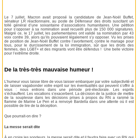
Le 7 juillet, Macron avait proposé la candidature de Jean-Noël Buffet,
sénateur LR réactionnaire, au poste de Défenseur des droits suscitant un
tollé général d’une soixantaine d’associations humanitaires. Une pétition
pour s’opposer à sa nomination avait recueilli plus de 150 000 signatures.
Malgré ce, le 17 juillet, les parlementaires ont validé sa nomination par 43
voix contre 39, alors qu’ils pouvaient légalement s’y opposer. Vu les prises
de position de Jean-Noël Buffet contre l’avortement, contre le mariage pour
tous, pour le durcissement de la loi immigration, sûr que les droits des
femmes, des LGBT+ et des migrants vont être défendus ! Une belle victoire
pour l’extrême droite.
De la très-très mauvaise humeur !
L’humeur vous laisse libre de vous laisser embarquer par votre subjectivité et
de laisser vagabonder votre esprit sur les éventualités qui peuvent s’offrir à
vous : nous entrons dans une période pré-électorale. Les esprits
s’échauffent. Les vocations s’exacerbent. La décision de la justice de mettre
de la souplesse dans les décisions prises à propos du RN a ranimé la
flamme de Marine Le Pen et a renvoyé Bardella dans une attente où il est
possible de lire de la déception.
Que pourrait-on dire ?
La messe serait dite
À en croire les sondeurs, la messe serait dite et il faudra faire avec un RN qui