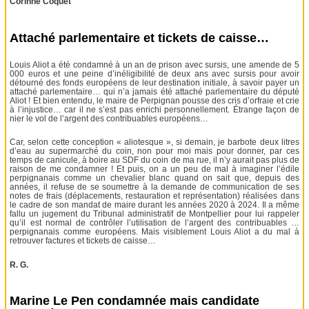
Corinne Coquet
Attaché parlementaire et tickets de caisse…
Louis Aliot a été condamné à un an de prison avec sursis, une amende de 5
000 euros et une peine d’inéligibilité de deux ans avec sursis pour avoir
détourné des fonds européens de leur destination initiale, à savoir payer un
attaché parlementaire… qui n’a jamais été attaché parlementaire du député
Aliot ! Et bien entendu, le maire de Perpignan pousse des cris d’orfraie et crie
à l’injustice… car il ne s’est pas enrichi personnellement. Étrange façon de
nier le vol de l’argent des contribuables européens…
Car, selon cette conception « aliotesque », si demain, je barbote deux litres
d’eau au supermarché du coin, non pour moi mais pour donner, par ces
temps de canicule, à boire au SDF du coin de ma rue, il n’y aurait pas plus de
raison de me condamner ! Et puis, on a un peu de mal à imaginer l’édile
perpignanais comme un chevalier blanc quand on sait que, depuis des
années, il refuse de se soumettre à la demande de communication de ses
notes de frais (déplacements, restauration et représentation) réalisées dans
le cadre de son mandat de maire durant les années 2020 à 2024. Il a même
fallu un jugement du Tribunal administratif de Montpellier pour lui rappeler
qu’il est normal de contrôler l’utilisation de l’argent des contribuables …
perpignanais comme européens. Mais visiblement Louis Aliot a du mal à
retrouver factures et tickets de caisse…
R. G.
Marine Le Pen condamnée mais candidate