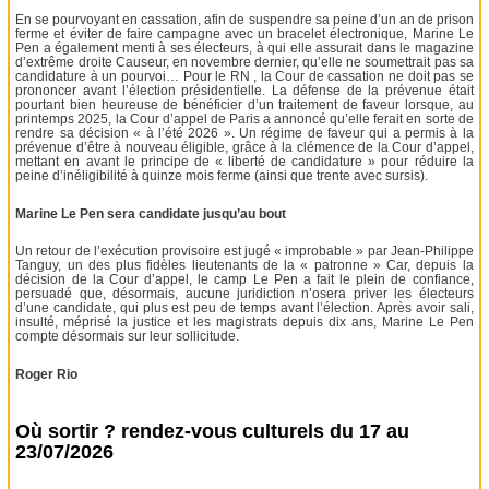
En se pourvoyant en cassation, afin de suspendre sa peine d’un an de prison
ferme et éviter de faire campagne avec un bracelet électronique, Marine Le
Pen a également menti à ses électeurs, à qui elle assurait dans le magazine
d’extrême droite Causeur, en novembre dernier, qu’elle ne soumettrait pas sa
candidature à un pourvoi… Pour le RN , la Cour de cassation ne doit pas se
prononcer avant l’élection présidentielle. La défense de la prévenue était
pourtant bien heureuse de bénéficier d’un traitement de faveur lorsque, au
printemps 2025, la Cour d’appel de Paris a annoncé qu’elle ferait en sorte de
rendre sa décision « à l’été 2026 ». Un régime de faveur qui a permis à la
prévenue d’être à nouveau éligible, grâce à la clémence de la Cour d’appel,
mettant en avant le principe de « liberté de candidature » pour réduire la
peine d’inéligibilité à quinze mois ferme (ainsi que trente avec sursis).
Marine Le Pen sera candidate jusqu’au bout
Un retour de l’exécution provisoire est jugé « improbable » par Jean-Philippe
Tanguy, un des plus fidèles lieutenants de la « patronne » Car, depuis la
décision de la Cour d’appel, le camp Le Pen a fait le plein de confiance,
persuadé que, désormais, aucune juridiction n’osera priver les électeurs
d’une candidate, qui plus est peu de temps avant l’élection. Après avoir sali,
insulté, méprisé la justice et les magistrats depuis dix ans, Marine Le Pen
compte désormais sur leur sollicitude.
Roger Rio
Où sortir ? rendez-vous culturels du 17 au
23/07/2026