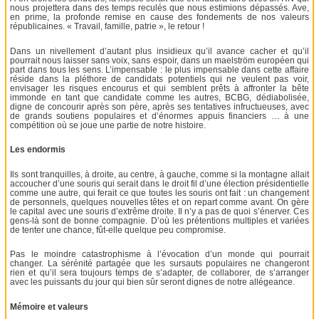
nous projettera dans des temps reculés que nous estimions dépassés. Ave,
en prime, la profonde remise en cause des fondements de nos valeurs
républicaines. « Travail, famille, patrie », le retour !
Dans un nivellement d’autant plus insidieux qu’il avance cacher et qu’il
pourrait nous laisser sans voix, sans espoir, dans un maelström européen qui
part dans tous les sens. L’impensable : le plus impensable dans cette affaire
réside dans la pléthore de candidats potentiels qui ne veulent pas voir,
envisager les risques encourus et qui semblent prêts à affronter la bête
immonde en tant que candidate comme les autres, BCBG, dédiabolisée,
digne de concourir après son père, après ses tentatives infructueuses, avec
de grands soutiens populaires et d’énormes appuis financiers … à une
compétition où se joue une partie de notre histoire.
Les endormis
Ils sont tranquilles, à droite, au centre, à gauche, comme si la montagne allait
accoucher d’une souris qui serait dans le droit fil d’une élection présidentielle
comme une autre, qui ferait ce que toutes les souris ont fait : un changement
de personnels, quelques nouvelles têtes et on repart comme avant. On gère
le capital avec une souris d’extrême droite. Il n’y a pas de quoi s’énerver. Ces
gens-là sont de bonne compagnie. D’où les prétentions multiples et variées
de tenter une chance, fût-elle quelque peu compromise.
Pas le moindre catastrophisme à l’évocation d’un monde qui pourrait
changer. La sérénité partagée que les sursauts populaires ne changeront
rien et qu’il sera toujours temps de s’adapter, de collaborer, de s’arranger
avec les puissants du jour qui bien sûr seront dignes de notre allégeance.
Mémoire et valeurs