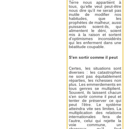
Terre nous appartient à
tous, qu’elle veut peut-être
nous dire qu’il ne serait pas
inutile de modifier nos
habitudes, que les
prophètes de malheur, aussi
puissants soient-ils, qui
alimentent le déni, soient
mis à la raison et sortent
d’optimismes inconsidérés
qui les enferment dans une
béatitude coupable.
S’en sortir comme il peut
Certes, les situations sont
diverses : les catastrophes
ne sont pas équitablement
réparties, les richesses non
plus. Les emmerdements en
tous genres se multiplient.
Souvent, ils laissent chacun
s’en sortir comme il peut et
tenter de préserver ce qui
peut l’être. Le système
atteindra vite ses limites. La
multiplication des relations
internationales fera de
l’autre, celui qui rejette la
voie commune, un
chanceux qu’il faut