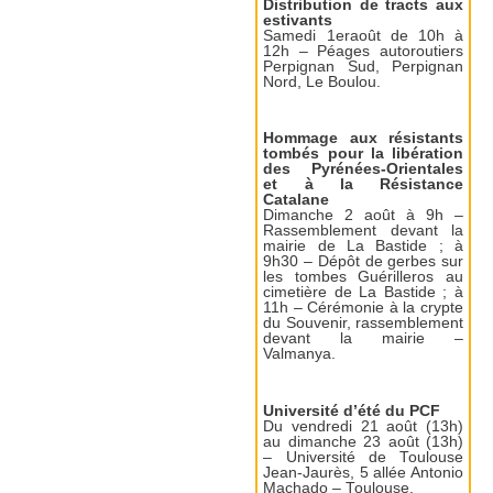
Distribution de tracts aux
estivants
Samedi 1eraoût de 10h à
12h – Péages autoroutiers
Perpignan Sud, Perpignan
Nord, Le Boulou.
Hommage aux résistants
tombés pour la libération
des Pyrénées-Orientales
et à la Résistance
Catalane
Dimanche 2 août à 9h –
Rassemblement devant la
mairie de La Bastide ; à
9h30 – Dépôt de gerbes sur
les tombes Guérilleros au
cimetière de La Bastide ; à
11h – Cérémonie à la crypte
du Souvenir, rassemblement
devant la mairie –
Valmanya.
Université d’été du PCF
Du vendredi 21 août (13h)
au dimanche 23 août (13h)
– Université de Toulouse
Jean-Jaurès, 5 allée Antonio
Machado – Toulouse.