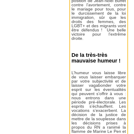
position de Jean-Noël Buffet
contre l’avortement, contre
le mariage pour tous, pour
le durcissement de la loi
immigration, sûr que les
droits des femmes, des
LGBT+ et des migrants vont
être défendus ! Une belle
victoire pour l’extrême
droite.
De la très-très
mauvaise humeur !
L’humeur vous laisse libre
de vous laisser embarquer
par votre subjectivité et de
laisser vagabonder votre
esprit sur les éventualités
qui peuvent s’offrir à vous :
nous entrons dans une
période pré-électorale. Les
esprits s’échauffent. Les
vocations s’exacerbent. La
décision de la justice de
mettre de la souplesse dans
les décisions prises à
propos du RN a ranimé la
flamme de Marine Le Pen et