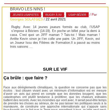
BRAVO LES NINS !
,
,
/ Par
JEUNES USAPISTES
RUGBY À XV
USAP-BÉZIER
Georges SOLATGES
/
22 avril 2021
Rugby. Avec 14 jeunes joueurs formés au club, l’USAP
s’impose à Béziers (14-19). En poche un billet pour la demi à
casa. C’est quoi un JIFF maman ? Tais-toi ! Mais maman !
Arrête Kevin sinon je t’en colle une paire. Un JIFF, Kevin, est
un Joueur Issu des Filières de Formation.Il a passé au moins
trois saisons …
SUR LE VIF
Ça brûle : que faire ?
Face aux dérèglements climatiques, la question ne concerne pas que les
écolos : tout citoyen vivant avec un minimum d’information est en mesure
d’avoir un avis qui prend en compte que les données bougent, que les
catastrophes ont plutôt tendance à proliférer, que les chaleurs estivales
battent des records. Avec les incendies qui vont avec. Il serait peut-être temps
de prendre les choses au sérieux, de ne pas laisser les politiques seuls à la
manœuvre, de construire une approche internationale qui s’appuie sans
faux-fuyants sur le fait que la Terre nous appartient à tous, qu’elle veut peut-