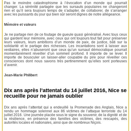
Pas le moindre catastrophisme à l’évocation d’un monde qui pourrait
changer. La sérénité partagée que les sursauts populaires ne changeront
rien et qu’il sera toujours temps de s’adapter, de collaborer, de s’arranger
avec les puissants du jour qui bien sûr seront dignes de notre allégeance.
Mémoire et valeurs
Je ne partage rien de ce foutage de gueule quasi généralisé. Avec tous ceux
qui gardent leur mémoire, avec ceux qui ont toujours tout fait pour préserver
leurs valeurs, leurs ambitions d’un monde de paix, de justice, bâti sur la
solidarité et le partage des richesses. Les incantations sont à laisser aux
vestiaires, elles n’abuseront que ceux qu’un sursaut démocratique pourrait
momentanément réveiller d’un sommeil profond. Il importe de se lever. Il
importe de bousculer un laisser-aller coupable du pire pour réveiller ces
consciences dont nous savons très pertinemment qu’elles sont porteuses
d’avenir.
Jean-Marie Philibert
Dix ans après l’attentat du 14 juillet 2016, Nice se
recueille pour ne jamais oublier
Dix ans après l’attentat qui a endeuillé la Promenade des Anglais, Nice a
rendu un hommage solennel aux 86 victimes de l’attaque terroriste du 14
juillet 2016. Une journée placée sous le signe du souvenir, de la dignité et de
la résilience, en présence des familles des victimes, des rescapés, des
autorités locales et nationales, ainsi que de nombreux Niçois.