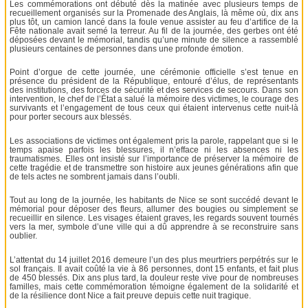
Les commémorations ont débuté dès la matinée avec plusieurs temps de
recueillement organisés sur la Promenade des Anglais, là même où, dix ans
plus tôt, un camion lancé dans la foule venue assister au feu d’artifice de la
Fête nationale avait semé la terreur. Au fil de la journée, des gerbes ont été
déposées devant le mémorial, tandis qu’une minute de silence a rassemblé
plusieurs centaines de personnes dans une profonde émotion.
Point d’orgue de cette journée, une cérémonie officielle s’est tenue en
présence du président de la République, entouré d’élus, de représentants
des institutions, des forces de sécurité et des services de secours. Dans son
intervention, le chef de l’État a salué la mémoire des victimes, le courage des
survivants et l’engagement de tous ceux qui étaient intervenus cette nuit-là
pour porter secours aux blessés.
Les associations de victimes ont également pris la parole, rappelant que si le
temps apaise parfois les blessures, il n’efface ni les absences ni les
traumatismes. Elles ont insisté sur l’importance de préserver la mémoire de
cette tragédie et de transmettre son histoire aux jeunes générations afin que
de tels actes ne sombrent jamais dans l’oubli.
Tout au long de la journée, les habitants de Nice se sont succédé devant le
mémorial pour déposer des fleurs, allumer des bougies ou simplement se
recueillir en silence. Les visages étaient graves, les regards souvent tournés
vers la mer, symbole d’une ville qui a dû apprendre à se reconstruire sans
oublier.
L’attentat du 14 juillet 2016 demeure l’un des plus meurtriers perpétrés sur le
sol français. Il avait coûté la vie à 86 personnes, dont 15 enfants, et fait plus
de 450 blessés. Dix ans plus tard, la douleur reste vive pour de nombreuses
familles, mais cette commémoration témoigne également de la solidarité et
de la résilience dont Nice a fait preuve depuis cette nuit tragique.