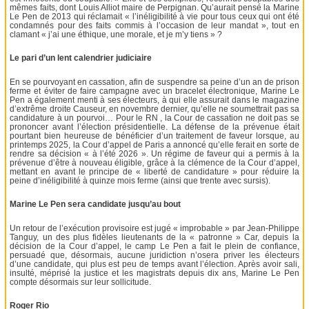
mêmes faits, dont Louis Alliot maire de Perpignan. Qu’aurait pensé la Marine
Le Pen de 2013 qui réclamait « l’inéligibilité à vie pour tous ceux qui ont été
condamnés pour des faits commis à l’occasion de leur mandat », tout en
clamant « j’ai une éthique, une morale, et je m’y tiens » ?
Le pari d’un lent calendrier judiciaire
En se pourvoyant en cassation, afin de suspendre sa peine d’un an de prison
ferme et éviter de faire campagne avec un bracelet électronique, Marine Le
Pen a également menti à ses électeurs, à qui elle assurait dans le magazine
d’extrême droite Causeur, en novembre dernier, qu’elle ne soumettrait pas sa
candidature à un pourvoi… Pour le RN , la Cour de cassation ne doit pas se
prononcer avant l’élection présidentielle. La défense de la prévenue était
pourtant bien heureuse de bénéficier d’un traitement de faveur lorsque, au
printemps 2025, la Cour d’appel de Paris a annoncé qu’elle ferait en sorte de
rendre sa décision « à l’été 2026 ». Un régime de faveur qui a permis à la
prévenue d’être à nouveau éligible, grâce à la clémence de la Cour d’appel,
mettant en avant le principe de « liberté de candidature » pour réduire la
peine d’inéligibilité à quinze mois ferme (ainsi que trente avec sursis).
Marine Le Pen sera candidate jusqu’au bout
Un retour de l’exécution provisoire est jugé « improbable » par Jean-Philippe
Tanguy, un des plus fidèles lieutenants de la « patronne » Car, depuis la
décision de la Cour d’appel, le camp Le Pen a fait le plein de confiance,
persuadé que, désormais, aucune juridiction n’osera priver les électeurs
d’une candidate, qui plus est peu de temps avant l’élection. Après avoir sali,
insulté, méprisé la justice et les magistrats depuis dix ans, Marine Le Pen
compte désormais sur leur sollicitude.
Roger Rio