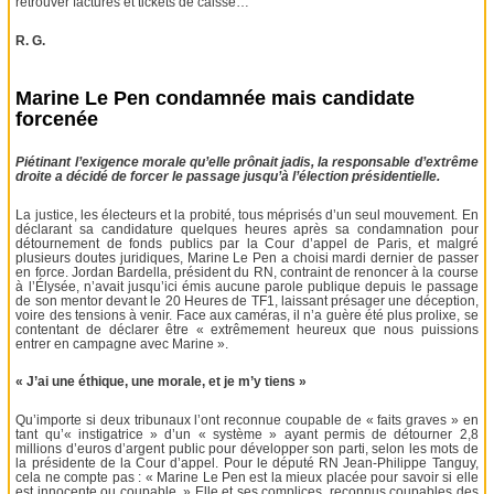
retrouver factures et tickets de caisse…
R. G.
Marine Le Pen condamnée mais candidate
forcenée
Piétinant l’exigence morale qu’elle prônait jadis, la responsable d’extrême
droite a décidé de forcer le passage jusqu’à l’élection présidentielle.
La justice, les électeurs et la probité, tous méprisés d’un seul mouvement. En
déclarant sa candidature quelques heures après sa condamnation pour
détournement de fonds publics par la Cour d’appel de Paris, et malgré
plusieurs doutes juridiques, Marine Le Pen a choisi mardi dernier de passer
en force. Jordan Bardella, président du RN, contraint de renoncer à la course
à l’Élysée, n’avait jusqu’ici émis aucune parole publique depuis le passage
de son mentor devant le 20 Heures de TF1, laissant présager une déception,
voire des tensions à venir. Face aux caméras, il n’a guère été plus prolixe, se
contentant de déclarer être « extrêmement heureux que nous puissions
entrer en campagne avec Marine ».
« J’ai une éthique, une morale, et je m’y tiens »
Qu’importe si deux tribunaux l’ont reconnue coupable de « faits graves » en
tant qu’« instigatrice » d’un « système » ayant permis de détourner 2,8
millions d’euros d’argent public pour développer son parti, selon les mots de
la présidente de la Cour d’appel. Pour le député RN Jean-Philippe Tanguy,
cela ne compte pas : « Marine Le Pen est la mieux placée pour savoir si elle
est innocente ou coupable. » Elle et ses complices, reconnus coupables des