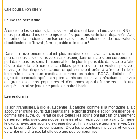
Que pourrait-on dire ?
La messe serait dite
À en croire les sondeurs, la messe serait dite et il faudra faire avec un RN qui
nous projettera dans des temps reculés que nous estimions dépassés. Ave,
en prime, la profonde remise en cause des fondements de nos valeurs
républicaines. « Travail, famille, patrie », le retour !
Dans un nivellement d’autant plus insidieux qu’il avance cacher et qu’il
pourrait nous laisser sans voix, sans espoir, dans un maelström européen qui
part dans tous les sens. L’impensable : le plus impensable dans cette affaire
réside dans la pléthore de candidats potentiels qui ne veulent pas voir,
envisager les risques encourus et qui semblent prêts à affronter la bête
immonde en tant que candidate comme les autres, BCBG, dédiabolisée,
digne de concourir après son père, après ses tentatives infructueuses, avec
de grands soutiens populaires et d’énormes appuis financiers … à une
compétition où se joue une partie de notre histoire.
Les endormis
Ils sont tranquilles, à droite, au centre, à gauche, comme si la montagne allait
accoucher d’une souris qui serait dans le droit fil d’une élection présidentielle
comme une autre, qui ferait ce que toutes les souris ont fait : un changement
de personnels, quelques nouvelles têtes et on repart comme avant. On gère
le capital avec une souris d’extrême droite. Il n’y a pas de quoi s’énerver. Ces
gens-là sont de bonne compagnie. D’où les prétentions multiples et variées
de tenter une chance, fût-elle quelque peu compromise.