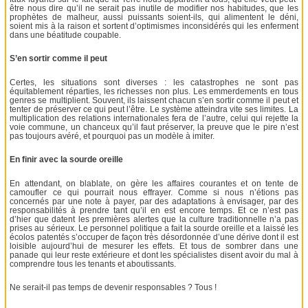
être nous dire qu’il ne serait pas inutile de modifier nos habitudes, que les
prophètes de malheur, aussi puissants soient-ils, qui alimentent le déni,
soient mis à la raison et sortent d’optimismes inconsidérés qui les enferment
dans une béatitude coupable.
S’en sortir comme il peut
Certes, les situations sont diverses : les catastrophes ne sont pas
équitablement réparties, les richesses non plus. Les emmerdements en tous
genres se multiplient. Souvent, ils laissent chacun s’en sortir comme il peut et
tenter de préserver ce qui peut l’être. Le système atteindra vite ses limites. La
multiplication des relations internationales fera de l’autre, celui qui rejette la
voie commune, un chanceux qu’il faut préserver, la preuve que le pire n’est
pas toujours avéré, et pourquoi pas un modèle à imiter.
En finir avec la sourde oreille
En attendant, on blablate, on gère les affaires courantes et on tente de
camoufler ce qui pourrait nous effrayer. Comme si nous n’étions pas
concernés par une note à payer, par des adaptations à envisager, par des
responsabilités à prendre tant qu’il en est encore temps. Et ce n’est pas
d’hier que datent les premières alertes que la culture traditionnelle n’a pas
prises au sérieux. Le personnel politique a fait la sourde oreille et a laissé les
écolos patentés s’occuper de façon très désordonnée d’une dérive dont il est
loisible aujourd’hui de mesurer les effets. Et tous de sombrer dans une
panade qui leur reste extérieure et dont les spécialistes disent avoir du mal à
comprendre tous les tenants et aboutissants.
Ne serait-il pas temps de devenir responsables ? Tous !