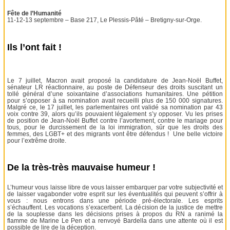
Fête de l’Humanité
11-12-13 septembre – Base 217, Le Plessis-Pâté – Bretigny-sur-Orge.
Ils l’ont fait !
Le 7 juillet, Macron avait proposé la candidature de Jean-Noël Buffet,
sénateur LR réactionnaire, au poste de Défenseur des droits suscitant un
tollé général d’une soixantaine d’associations humanitaires. Une pétition
pour s’opposer à sa nomination avait recueilli plus de 150 000 signatures.
Malgré ce, le 17 juillet, les parlementaires ont validé sa nomination par 43
voix contre 39, alors qu’ils pouvaient légalement s’y opposer. Vu les prises
de position de Jean-Noël Buffet contre l’avortement, contre le mariage pour
tous, pour le durcissement de la loi immigration, sûr que les droits des
femmes, des LGBT+ et des migrants vont être défendus ! Une belle victoire
pour l’extrême droite.
De la très-très mauvaise humeur !
L’humeur vous laisse libre de vous laisser embarquer par votre subjectivité et
de laisser vagabonder votre esprit sur les éventualités qui peuvent s’offrir à
vous : nous entrons dans une période pré-électorale. Les esprits
s’échauffent. Les vocations s’exacerbent. La décision de la justice de mettre
de la souplesse dans les décisions prises à propos du RN a ranimé la
flamme de Marine Le Pen et a renvoyé Bardella dans une attente où il est
possible de lire de la déception.