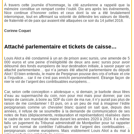
À travers cette journée d’hommage, la cité azuréenne a rappelé que la
mémoire constitue un rempart contre l’oubli. Dix ans après les événements,
Nice continue d’honorer celles et ceux dont la vie a été brutalement
interrompue, tout en affirmant sa volonté de défendre les valeurs de liberté,
de fraternité et de paix qui avaient été attaquées ce soir du 14 juillet 2016.
Corinne Coquet
Attaché parlementaire et tickets de caisse…
Louis Aliot a été condamné à un an de prison avec sursis, une amende de 5
000 euros et une peine d’inéligibilité de deux ans avec sursis pour avoir
détourné des fonds européens de leur destination initiale, à savoir payer un
attaché parlementaire… qui n’a jamais été attaché parlementaire du député
Aliot ! Et bien entendu, le maire de Perpignan pousse des cris d’orfraie et crie
à l’injustice… car il ne s’est pas enrichi personnellement. Étrange façon de
nier le vol de l’argent des contribuables européens…
Car, selon cette conception « aliotesque », si demain, je barbote deux litres
d’eau au supermarché du coin, non pour moi mais pour donner, par ces
temps de canicule, à boire au SDF du coin de ma rue, il n’y aurait pas plus de
raison de me condamner ! Et puis, on a un peu de mal à imaginer l’édile
perpignanais comme un chevalier blanc quand on sait que, depuis des
années, il refuse de se soumettre à la demande de communication de ses
notes de frais (déplacements, restauration et représentation) réalisées dans
le cadre de son mandat de maire durant les années 2020 à 2024. Il a même
fallu un jugement du Tribunal administratif de Montpellier pour lui rappeler
qu’il est normal de contrôler l’utilisation de l’argent des contribuables …
perpignanais comme européens. Mais visiblement Louis Aliot a du mal à