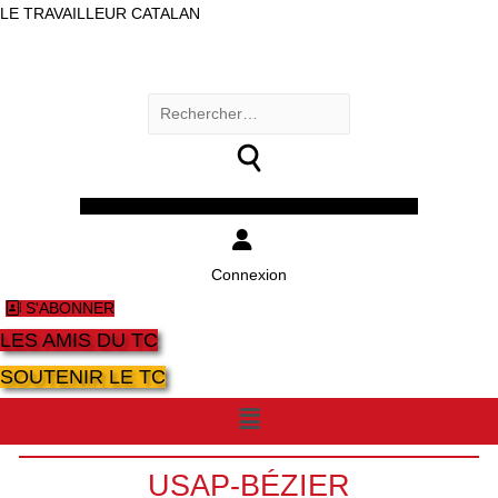
LE TRAVAILLEUR CATALAN
Rechercher :
Facebook
Twitter
Youtube
Instagram
Connexion
S'ABONNER
LES AMIS DU TC
SOUTENIR LE TC
Menu
USAP-BÉZIER