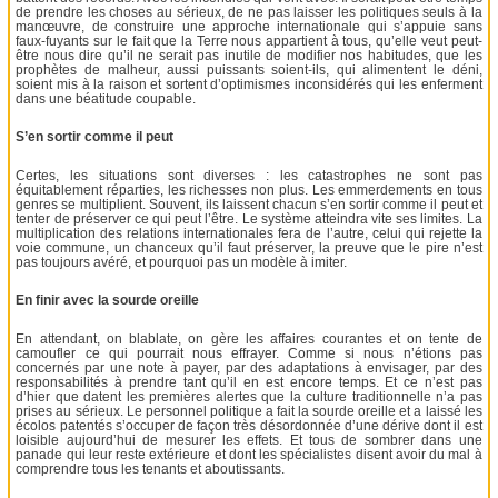
de prendre les choses au sérieux, de ne pas laisser les politiques seuls à la
manœuvre, de construire une approche internationale qui s’appuie sans
faux-fuyants sur le fait que la Terre nous appartient à tous, qu’elle veut peut-
être nous dire qu’il ne serait pas inutile de modifier nos habitudes, que les
prophètes de malheur, aussi puissants soient-ils, qui alimentent le déni,
soient mis à la raison et sortent d’optimismes inconsidérés qui les enferment
dans une béatitude coupable.
S’en sortir comme il peut
Certes, les situations sont diverses : les catastrophes ne sont pas
équitablement réparties, les richesses non plus. Les emmerdements en tous
genres se multiplient. Souvent, ils laissent chacun s’en sortir comme il peut et
tenter de préserver ce qui peut l’être. Le système atteindra vite ses limites. La
multiplication des relations internationales fera de l’autre, celui qui rejette la
voie commune, un chanceux qu’il faut préserver, la preuve que le pire n’est
pas toujours avéré, et pourquoi pas un modèle à imiter.
En finir avec la sourde oreille
En attendant, on blablate, on gère les affaires courantes et on tente de
camoufler ce qui pourrait nous effrayer. Comme si nous n’étions pas
concernés par une note à payer, par des adaptations à envisager, par des
responsabilités à prendre tant qu’il en est encore temps. Et ce n’est pas
d’hier que datent les premières alertes que la culture traditionnelle n’a pas
prises au sérieux. Le personnel politique a fait la sourde oreille et a laissé les
écolos patentés s’occuper de façon très désordonnée d’une dérive dont il est
loisible aujourd’hui de mesurer les effets. Et tous de sombrer dans une
panade qui leur reste extérieure et dont les spécialistes disent avoir du mal à
comprendre tous les tenants et aboutissants.