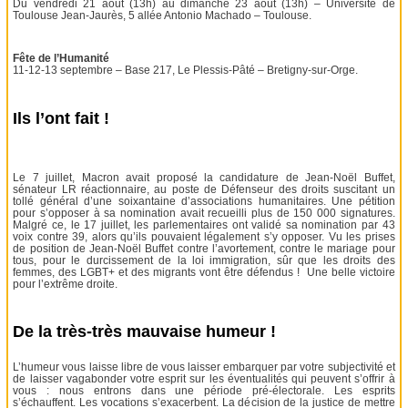
Du vendredi 21 août (13h) au dimanche 23 août (13h) – Université de
Toulouse Jean-Jaurès, 5 allée Antonio Machado – Toulouse.
Fête de l’Humanité
11-12-13 septembre – Base 217, Le Plessis-Pâté – Bretigny-sur-Orge.
Ils l’ont fait !
Le 7 juillet, Macron avait proposé la candidature de Jean-Noël Buffet,
sénateur LR réactionnaire, au poste de Défenseur des droits suscitant un
tollé général d’une soixantaine d’associations humanitaires. Une pétition
pour s’opposer à sa nomination avait recueilli plus de 150 000 signatures.
Malgré ce, le 17 juillet, les parlementaires ont validé sa nomination par 43
voix contre 39, alors qu’ils pouvaient légalement s’y opposer. Vu les prises
de position de Jean-Noël Buffet contre l’avortement, contre le mariage pour
tous, pour le durcissement de la loi immigration, sûr que les droits des
femmes, des LGBT+ et des migrants vont être défendus ! Une belle victoire
pour l’extrême droite.
De la très-très mauvaise humeur !
L’humeur vous laisse libre de vous laisser embarquer par votre subjectivité et
de laisser vagabonder votre esprit sur les éventualités qui peuvent s’offrir à
vous : nous entrons dans une période pré-électorale. Les esprits
s’échauffent. Les vocations s’exacerbent. La décision de la justice de mettre