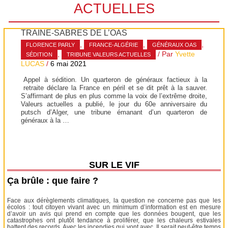
ACTUELLES
TRAÎNE-SABRES DE L’OAS
,
,
,
FLORENCE PARLY
FRANCE-ALGÉRIE
GÉNÉRAUX OAS
,
/ Par
Yvette
SÉDITION
TRIBUNE VALEURS ACTUELLES
LUCAS
/
6 mai 2021
Appel à sédition. Un quarteron de généraux factieux à la
retraite déclare la France en péril et se dit prêt à la sauver.
S’affirmant de plus en plus comme la voix de l’extrême droite,
Valeurs actuelles a publié, le jour du 60e anniversaire du
putsch d’Alger, une tribune émanant d’un quarteron de
généraux à la …
SUR LE VIF
Ça brûle : que faire ?
Face aux dérèglements climatiques, la question ne concerne pas que les
écolos : tout citoyen vivant avec un minimum d’information est en mesure
d’avoir un avis qui prend en compte que les données bougent, que les
catastrophes ont plutôt tendance à proliférer, que les chaleurs estivales
battent des records. Avec les incendies qui vont avec. Il serait peut-être temps