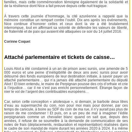
familles, mais cette commémoration témoigne également de la solidarité et
de la résilience dont Nice a fait preuve depuis cette nuit tragique.
À travers cette journée d’hommage, la cité azuréenne a rappelé que la
mémoire constitue un rempart contre l’oubli. Dix ans après les événements,
Nice continue d’honorer celles et ceux dont la vie a été brutalement
interrompue, tout en affirmant sa volonté de défendre les valeurs de liberté,
de fraternité et de paix qui avaient été attaquées ce soir du 14 juillet 2016.
Corinne Coquet
Attaché parlementaire et tickets de caisse…
Louis Aliot a été condamné à un an de prison avec sursis, une amende de 5
000 euros et une peine d’inéligibilité de deux ans avec sursis pour avoir
détourné des fonds européens de leur destination initiale, à savoir payer un
attaché parlementaire… qui n’a jamais été attaché parlementaire du député
Aliot ! Et bien entendu, le maire de Perpignan pousse des cris d’orfraie et crie
à l’injustice… car il ne s’est pas enrichi personnellement. Étrange façon de
nier le vol de l’argent des contribuables européens…
Car, selon cette conception « aliotesque », si demain, je barbote deux litres
d’eau au supermarché du coin, non pour moi mais pour donner, par ces
temps de canicule, à boire au SDF du coin de ma rue, il n’y aurait pas plus de
raison de me condamner ! Et puis, on a un peu de mal à imaginer l’édile
perpignanais comme un chevalier blanc quand on sait que, depuis des
années, il refuse de se soumettre à la demande de communication de ses
notes de frais (déplacements, restauration et représentation) réalisées dans
le cadre de son mandat de maire durant les années 2020 à 2024. Il a même