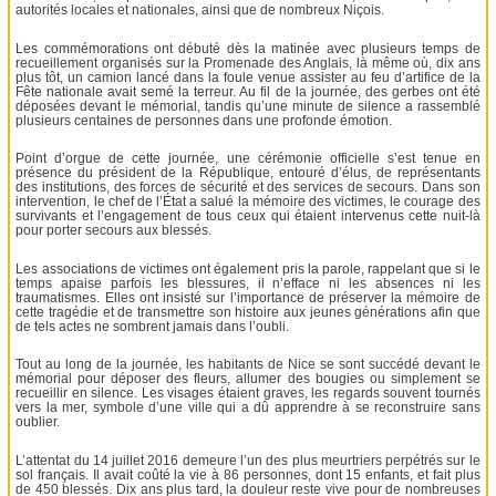
autorités locales et nationales, ainsi que de nombreux Niçois.
Les commémorations ont débuté dès la matinée avec plusieurs temps de
recueillement organisés sur la Promenade des Anglais, là même où, dix ans
plus tôt, un camion lancé dans la foule venue assister au feu d’artifice de la
Fête nationale avait semé la terreur. Au fil de la journée, des gerbes ont été
déposées devant le mémorial, tandis qu’une minute de silence a rassemblé
plusieurs centaines de personnes dans une profonde émotion.
Point d’orgue de cette journée, une cérémonie officielle s’est tenue en
présence du président de la République, entouré d’élus, de représentants
des institutions, des forces de sécurité et des services de secours. Dans son
intervention, le chef de l’État a salué la mémoire des victimes, le courage des
survivants et l’engagement de tous ceux qui étaient intervenus cette nuit-là
pour porter secours aux blessés.
Les associations de victimes ont également pris la parole, rappelant que si le
temps apaise parfois les blessures, il n’efface ni les absences ni les
traumatismes. Elles ont insisté sur l’importance de préserver la mémoire de
cette tragédie et de transmettre son histoire aux jeunes générations afin que
de tels actes ne sombrent jamais dans l’oubli.
Tout au long de la journée, les habitants de Nice se sont succédé devant le
mémorial pour déposer des fleurs, allumer des bougies ou simplement se
recueillir en silence. Les visages étaient graves, les regards souvent tournés
vers la mer, symbole d’une ville qui a dû apprendre à se reconstruire sans
oublier.
L’attentat du 14 juillet 2016 demeure l’un des plus meurtriers perpétrés sur le
sol français. Il avait coûté la vie à 86 personnes, dont 15 enfants, et fait plus
de 450 blessés. Dix ans plus tard, la douleur reste vive pour de nombreuses