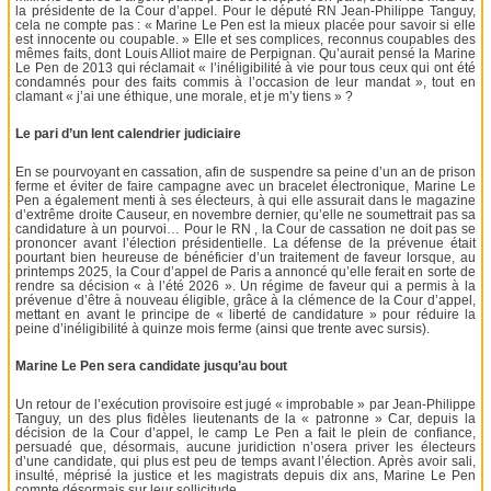
la présidente de la Cour d’appel. Pour le député RN Jean-Philippe Tanguy,
cela ne compte pas : « Marine Le Pen est la mieux placée pour savoir si elle
est innocente ou coupable. » Elle et ses complices, reconnus coupables des
mêmes faits, dont Louis Alliot maire de Perpignan. Qu’aurait pensé la Marine
Le Pen de 2013 qui réclamait « l’inéligibilité à vie pour tous ceux qui ont été
condamnés pour des faits commis à l’occasion de leur mandat », tout en
clamant « j’ai une éthique, une morale, et je m’y tiens » ?
Le pari d’un lent calendrier judiciaire
En se pourvoyant en cassation, afin de suspendre sa peine d’un an de prison
ferme et éviter de faire campagne avec un bracelet électronique, Marine Le
Pen a également menti à ses électeurs, à qui elle assurait dans le magazine
d’extrême droite Causeur, en novembre dernier, qu’elle ne soumettrait pas sa
candidature à un pourvoi… Pour le RN , la Cour de cassation ne doit pas se
prononcer avant l’élection présidentielle. La défense de la prévenue était
pourtant bien heureuse de bénéficier d’un traitement de faveur lorsque, au
printemps 2025, la Cour d’appel de Paris a annoncé qu’elle ferait en sorte de
rendre sa décision « à l’été 2026 ». Un régime de faveur qui a permis à la
prévenue d’être à nouveau éligible, grâce à la clémence de la Cour d’appel,
mettant en avant le principe de « liberté de candidature » pour réduire la
peine d’inéligibilité à quinze mois ferme (ainsi que trente avec sursis).
Marine Le Pen sera candidate jusqu’au bout
Un retour de l’exécution provisoire est jugé « improbable » par Jean-Philippe
Tanguy, un des plus fidèles lieutenants de la « patronne » Car, depuis la
décision de la Cour d’appel, le camp Le Pen a fait le plein de confiance,
persuadé que, désormais, aucune juridiction n’osera priver les électeurs
d’une candidate, qui plus est peu de temps avant l’élection. Après avoir sali,
insulté, méprisé la justice et les magistrats depuis dix ans, Marine Le Pen
compte désormais sur leur sollicitude.