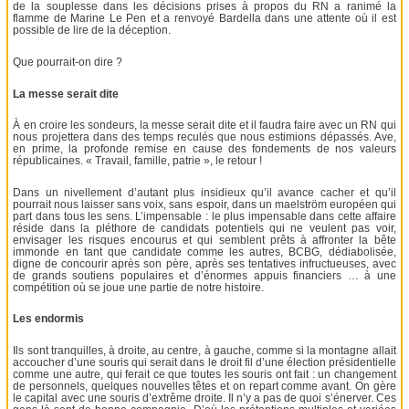
de la souplesse dans les décisions prises à propos du RN a ranimé la
flamme de Marine Le Pen et a renvoyé Bardella dans une attente où il est
possible de lire de la déception.
Que pourrait-on dire ?
La messe serait dite
À en croire les sondeurs, la messe serait dite et il faudra faire avec un RN qui
nous projettera dans des temps reculés que nous estimions dépassés. Ave,
en prime, la profonde remise en cause des fondements de nos valeurs
républicaines. « Travail, famille, patrie », le retour !
Dans un nivellement d’autant plus insidieux qu’il avance cacher et qu’il
pourrait nous laisser sans voix, sans espoir, dans un maelström européen qui
part dans tous les sens. L’impensable : le plus impensable dans cette affaire
réside dans la pléthore de candidats potentiels qui ne veulent pas voir,
envisager les risques encourus et qui semblent prêts à affronter la bête
immonde en tant que candidate comme les autres, BCBG, dédiabolisée,
digne de concourir après son père, après ses tentatives infructueuses, avec
de grands soutiens populaires et d’énormes appuis financiers … à une
compétition où se joue une partie de notre histoire.
Les endormis
Ils sont tranquilles, à droite, au centre, à gauche, comme si la montagne allait
accoucher d’une souris qui serait dans le droit fil d’une élection présidentielle
comme une autre, qui ferait ce que toutes les souris ont fait : un changement
de personnels, quelques nouvelles têtes et on repart comme avant. On gère
le capital avec une souris d’extrême droite. Il n’y a pas de quoi s’énerver. Ces