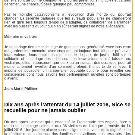
gens-là sont de bonne compagnie. D’où les prétentions multiples et variées
de tenter une chance, fût-elle quelque peu compromise.
Pas le moindre catastrophisme à l’évocation d’un monde qui pourrait
changer. La sérénité partagée que les sursauts populaires ne changeront
rien et qu’il sera toujours temps de s’adapter, de collaborer, de s’arranger
avec les puissants du jour qui bien sûr seront dignes de notre allégeance.
Mémoire et valeurs
Je ne partage rien de ce foutage de gueule quasi généralisé. Avec tous ceux
qui gardent leur mémoire, avec ceux qui ont toujours tout fait pour préserver
leurs valeurs, leurs ambitions d’un monde de paix, de justice, bâti sur la
solidarité et le partage des richesses. Les incantations sont à laisser aux
vestiaires, elles n’abuseront que ceux qu’un sursaut démocratique pourrait
momentanément réveiller d’un sommeil profond. Il importe de se lever. Il
importe de bousculer un laisser-aller coupable du pire pour réveiller ces
consciences dont nous savons très pertinemment qu’elles sont porteuses
d’avenir.
Jean-Marie Philibert
Dix ans après l’attentat du 14 juillet 2016, Nice se
recueille pour ne jamais oublier
Dix ans après l’attentat qui a endeuillé la Promenade des Anglais, Nice a
rendu un hommage solennel aux 86 victimes de l’attaque terroriste du 14
juillet 2016. Une journée placée sous le signe du souvenir, de la dignité et de
la résilience, en présence des familles des victimes, des rescapés, des