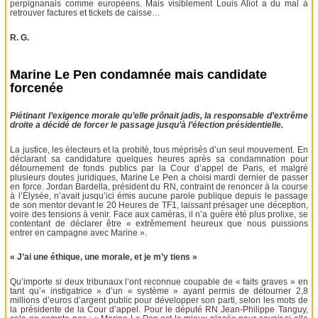
perpignanais comme européens. Mais visiblement Louis Aliot a du mal à
retrouver factures et tickets de caisse…
R. G.
Marine Le Pen condamnée mais candidate
forcenée
Piétinant l’exigence morale qu’elle prônait jadis, la responsable d’extrême
droite a décidé de forcer le passage jusqu’à l’élection présidentielle.
La justice, les électeurs et la probité, tous méprisés d’un seul mouvement. En
déclarant sa candidature quelques heures après sa condamnation pour
détournement de fonds publics par la Cour d’appel de Paris, et malgré
plusieurs doutes juridiques, Marine Le Pen a choisi mardi dernier de passer
en force. Jordan Bardella, président du RN, contraint de renoncer à la course
à l’Élysée, n’avait jusqu’ici émis aucune parole publique depuis le passage
de son mentor devant le 20 Heures de TF1, laissant présager une déception,
voire des tensions à venir. Face aux caméras, il n’a guère été plus prolixe, se
contentant de déclarer être « extrêmement heureux que nous puissions
entrer en campagne avec Marine ».
« J’ai une éthique, une morale, et je m’y tiens »
Qu’importe si deux tribunaux l’ont reconnue coupable de « faits graves » en
tant qu’« instigatrice » d’un « système » ayant permis de détourner 2,8
millions d’euros d’argent public pour développer son parti, selon les mots de
la présidente de la Cour d’appel. Pour le député RN Jean-Philippe Tanguy,