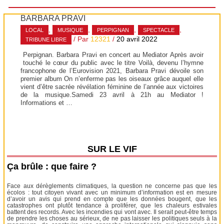
BARBARA PRAVI
,
,
,
,
LOCAL
MUSIQUE
PERPIGNAN
SPECTACLE
/ Par
12321
/
20 avril 2022
TRIBUNE LIBRE
Perpignan. Barbara Pravi en concert au Mediator Après avoir
touché le cœur du public avec le titre Voilà, devenu l’hymne
francophone de l’Eurovision 2021, Barbara Pravi dévoile son
premier album On n’enferme pas les oiseaux grâce auquel elle
vient d’être sacrée révélation féminine de l’année aux victoires
de la musique.Samedi 23 avril à 21h au Mediator !
Informations et …
SUR LE VIF
Ça brûle : que faire ?
Face aux dérèglements climatiques, la question ne concerne pas que les
écolos : tout citoyen vivant avec un minimum d’information est en mesure
d’avoir un avis qui prend en compte que les données bougent, que les
catastrophes ont plutôt tendance à proliférer, que les chaleurs estivales
battent des records. Avec les incendies qui vont avec. Il serait peut-être temps
de prendre les choses au sérieux, de ne pas laisser les politiques seuls à la