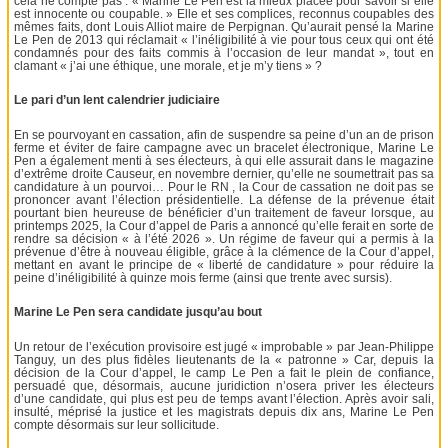
cela ne compte pas : « Marine Le Pen est la mieux placée pour savoir si elle
est innocente ou coupable. » Elle et ses complices, reconnus coupables des
mêmes faits, dont Louis Alliot maire de Perpignan. Qu’aurait pensé la Marine
Le Pen de 2013 qui réclamait « l’inéligibilité à vie pour tous ceux qui ont été
condamnés pour des faits commis à l’occasion de leur mandat », tout en
clamant « j’ai une éthique, une morale, et je m’y tiens » ?
Le pari d’un lent calendrier judiciaire
En se pourvoyant en cassation, afin de suspendre sa peine d’un an de prison
ferme et éviter de faire campagne avec un bracelet électronique, Marine Le
Pen a également menti à ses électeurs, à qui elle assurait dans le magazine
d’extrême droite Causeur, en novembre dernier, qu’elle ne soumettrait pas sa
candidature à un pourvoi… Pour le RN , la Cour de cassation ne doit pas se
prononcer avant l’élection présidentielle. La défense de la prévenue était
pourtant bien heureuse de bénéficier d’un traitement de faveur lorsque, au
printemps 2025, la Cour d’appel de Paris a annoncé qu’elle ferait en sorte de
rendre sa décision « à l’été 2026 ». Un régime de faveur qui a permis à la
prévenue d’être à nouveau éligible, grâce à la clémence de la Cour d’appel,
mettant en avant le principe de « liberté de candidature » pour réduire la
peine d’inéligibilité à quinze mois ferme (ainsi que trente avec sursis).
Marine Le Pen sera candidate jusqu’au bout
Un retour de l’exécution provisoire est jugé « improbable » par Jean-Philippe
Tanguy, un des plus fidèles lieutenants de la « patronne » Car, depuis la
décision de la Cour d’appel, le camp Le Pen a fait le plein de confiance,
persuadé que, désormais, aucune juridiction n’osera priver les électeurs
d’une candidate, qui plus est peu de temps avant l’élection. Après avoir sali,
insulté, méprisé la justice et les magistrats depuis dix ans, Marine Le Pen
compte désormais sur leur sollicitude.