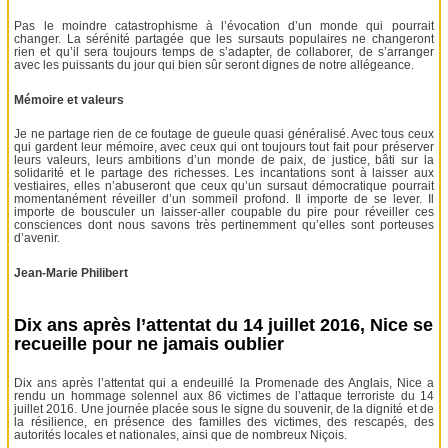
Pas le moindre catastrophisme à l’évocation d’un monde qui pourrait
changer. La sérénité partagée que les sursauts populaires ne changeront
rien et qu’il sera toujours temps de s’adapter, de collaborer, de s’arranger
avec les puissants du jour qui bien sûr seront dignes de notre allégeance.
Mémoire et valeurs
Je ne partage rien de ce foutage de gueule quasi généralisé. Avec tous ceux
qui gardent leur mémoire, avec ceux qui ont toujours tout fait pour préserver
leurs valeurs, leurs ambitions d’un monde de paix, de justice, bâti sur la
solidarité et le partage des richesses. Les incantations sont à laisser aux
vestiaires, elles n’abuseront que ceux qu’un sursaut démocratique pourrait
momentanément réveiller d’un sommeil profond. Il importe de se lever. Il
importe de bousculer un laisser-aller coupable du pire pour réveiller ces
consciences dont nous savons très pertinemment qu’elles sont porteuses
d’avenir.
Jean-Marie Philibert
Dix ans après l’attentat du 14 juillet 2016, Nice se
recueille pour ne jamais oublier
Dix ans après l’attentat qui a endeuillé la Promenade des Anglais, Nice a
rendu un hommage solennel aux 86 victimes de l’attaque terroriste du 14
juillet 2016. Une journée placée sous le signe du souvenir, de la dignité et de
la résilience, en présence des familles des victimes, des rescapés, des
autorités locales et nationales, ainsi que de nombreux Niçois.