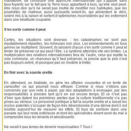
manœuvre, de construire une approche internationale qui s’appuie sans
faux-fuyants sur le fait que la Terre nous appartient à tous, qu’elle veut peut-
être nous dire qu’il ne serait pas inutile de modifier nos habitudes, que les
prophètes de malheur, aussi puissants soient-ils, qui alimentent le déni,
soient mis à la raison et sortent d’optimismes inconsidérés qui les enferment
dans une béatitude coupable.
S’en sortir comme il peut
Certes, les situations sont diverses : les catastrophes ne sont pas
équitablement réparties, les richesses non plus. Les emmerdements en tous
genres se multiplient. Souvent, ils laissent chacun s’en sortir comme il peut et
tenter de préserver ce qui peut l’être. Le système atteindra vite ses limites. La
multiplication des relations internationales fera de l’autre, celui qui rejette la
voie commune, un chanceux qu’il faut préserver, la preuve que le pire n’est
pas toujours avéré, et pourquoi pas un modèle à imiter.
En finir avec la sourde oreille
En attendant, on blablate, on gère les affaires courantes et on tente de
camoufler ce qui pourrait nous effrayer. Comme si nous n’étions pas
concernés par une note à payer, par des adaptations à envisager, par des
responsabilités à prendre tant qu’il en est encore temps. Et ce n’est pas
d’hier que datent les premières alertes que la culture traditionnelle n’a pas
prises au sérieux. Le personnel politique a fait la sourde oreille et a laissé les
écolos patentés s’occuper de façon très désordonnée d’une dérive dont il est
loisible aujourd’hui de mesurer les effets. Et tous de sombrer dans une
panade qui leur reste extérieure et dont les spécialistes disent avoir du mal à
comprendre tous les tenants et aboutissants.
Ne serait-il pas temps de devenir responsables ? Tous !