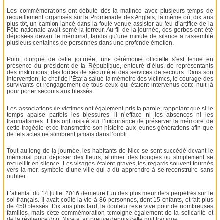
Les commémorations ont débuté dès la matinée avec plusieurs temps de
recueillement organisés sur la Promenade des Anglais, là même où, dix ans
plus tôt, un camion lancé dans la foule venue assister au feu d’artifice de la
Fête nationale avait semé la terreur. Au fil de la journée, des gerbes ont été
déposées devant le mémorial, tandis qu’une minute de silence a rassemblé
plusieurs centaines de personnes dans une profonde émotion.
Point d’orgue de cette journée, une cérémonie officielle s’est tenue en
présence du président de la République, entouré d’élus, de représentants
des institutions, des forces de sécurité et des services de secours. Dans son
intervention, le chef de l’État a salué la mémoire des victimes, le courage des
survivants et l’engagement de tous ceux qui étaient intervenus cette nuit-là
pour porter secours aux blessés.
Les associations de victimes ont également pris la parole, rappelant que si le
temps apaise parfois les blessures, il n’efface ni les absences ni les
traumatismes. Elles ont insisté sur l’importance de préserver la mémoire de
cette tragédie et de transmettre son histoire aux jeunes générations afin que
de tels actes ne sombrent jamais dans l’oubli.
Tout au long de la journée, les habitants de Nice se sont succédé devant le
mémorial pour déposer des fleurs, allumer des bougies ou simplement se
recueillir en silence. Les visages étaient graves, les regards souvent tournés
vers la mer, symbole d’une ville qui a dû apprendre à se reconstruire sans
oublier.
L’attentat du 14 juillet 2016 demeure l’un des plus meurtriers perpétrés sur le
sol français. Il avait coûté la vie à 86 personnes, dont 15 enfants, et fait plus
de 450 blessés. Dix ans plus tard, la douleur reste vive pour de nombreuses
familles, mais cette commémoration témoigne également de la solidarité et
de la résilience dont Nice a fait preuve depuis cette nuit tragique.