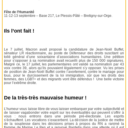
Fête de l’Humanité
11-12-13 septembre – Base 217, Le Plessis-Pâté – Bretigny-sur-Orge.
Ils l’ont fait !
Le 7 juillet, Macron avait proposé la candidature de Jean-Noël Buffet,
sénateur LR réactionnaire, au poste de Défenseur des droits suscitant un
tollé général d’une soixantaine d’associations humanitaires. Une pétition
pour s’opposer à sa nomination avait recueilli plus de 150 000 signatures.
Malgré ce, le 17 juillet, les parlementaires ont validé sa nomination par 43
voix contre 39, alors qu’ils pouvaient légalement s’y opposer. Vu les prises
de position de Jean-Noël Buffet contre l’avortement, contre le mariage pour
tous, pour le durcissement de la loi immigration, sûr que les droits des
femmes, des LGBT+ et des migrants vont être défendus ! Une belle victoire
pour l’extrême droite.
De la très-très mauvaise humeur !
L’humeur vous laisse libre de vous laisser embarquer par votre subjectivité et
de laisser vagabonder votre esprit sur les éventualités qui peuvent s’offrir à
vous : nous entrons dans une période pré-électorale. Les esprits
s’échauffent. Les vocations s’exacerbent. La décision de la justice de mettre
de la souplesse dans les décisions prises à propos du RN a ranimé la
flamme de Marine Le Pen et a renvoyé Bardella dans une attente où il est