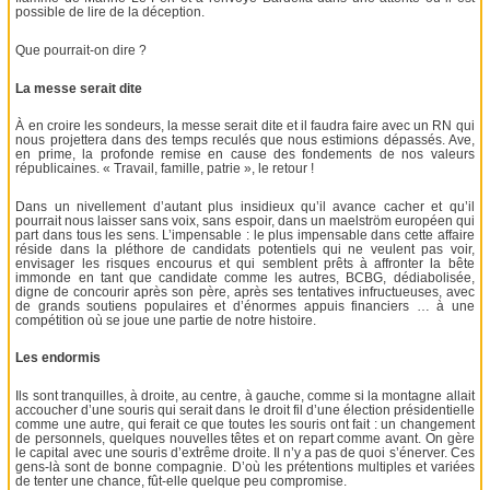
possible de lire de la déception.
Que pourrait-on dire ?
La messe serait dite
À en croire les sondeurs, la messe serait dite et il faudra faire avec un RN qui
nous projettera dans des temps reculés que nous estimions dépassés. Ave,
en prime, la profonde remise en cause des fondements de nos valeurs
républicaines. « Travail, famille, patrie », le retour !
Dans un nivellement d’autant plus insidieux qu’il avance cacher et qu’il
pourrait nous laisser sans voix, sans espoir, dans un maelström européen qui
part dans tous les sens. L’impensable : le plus impensable dans cette affaire
réside dans la pléthore de candidats potentiels qui ne veulent pas voir,
envisager les risques encourus et qui semblent prêts à affronter la bête
immonde en tant que candidate comme les autres, BCBG, dédiabolisée,
digne de concourir après son père, après ses tentatives infructueuses, avec
de grands soutiens populaires et d’énormes appuis financiers … à une
compétition où se joue une partie de notre histoire.
Les endormis
Ils sont tranquilles, à droite, au centre, à gauche, comme si la montagne allait
accoucher d’une souris qui serait dans le droit fil d’une élection présidentielle
comme une autre, qui ferait ce que toutes les souris ont fait : un changement
de personnels, quelques nouvelles têtes et on repart comme avant. On gère
le capital avec une souris d’extrême droite. Il n’y a pas de quoi s’énerver. Ces
gens-là sont de bonne compagnie. D’où les prétentions multiples et variées
de tenter une chance, fût-elle quelque peu compromise.