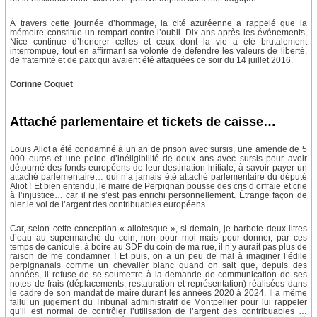
À travers cette journée d’hommage, la cité azuréenne a rappelé que la
mémoire constitue un rempart contre l’oubli. Dix ans après les événements,
Nice continue d’honorer celles et ceux dont la vie a été brutalement
interrompue, tout en affirmant sa volonté de défendre les valeurs de liberté,
de fraternité et de paix qui avaient été attaquées ce soir du 14 juillet 2016.
Corinne Coquet
Attaché parlementaire et tickets de caisse…
Louis Aliot a été condamné à un an de prison avec sursis, une amende de 5
000 euros et une peine d’inéligibilité de deux ans avec sursis pour avoir
détourné des fonds européens de leur destination initiale, à savoir payer un
attaché parlementaire… qui n’a jamais été attaché parlementaire du député
Aliot ! Et bien entendu, le maire de Perpignan pousse des cris d’orfraie et crie
à l’injustice… car il ne s’est pas enrichi personnellement. Étrange façon de
nier le vol de l’argent des contribuables européens…
Car, selon cette conception « aliotesque », si demain, je barbote deux litres
d’eau au supermarché du coin, non pour moi mais pour donner, par ces
temps de canicule, à boire au SDF du coin de ma rue, il n’y aurait pas plus de
raison de me condamner ! Et puis, on a un peu de mal à imaginer l’édile
perpignanais comme un chevalier blanc quand on sait que, depuis des
années, il refuse de se soumettre à la demande de communication de ses
notes de frais (déplacements, restauration et représentation) réalisées dans
le cadre de son mandat de maire durant les années 2020 à 2024. Il a même
fallu un jugement du Tribunal administratif de Montpellier pour lui rappeler
qu’il est normal de contrôler l’utilisation de l’argent des contribuables …