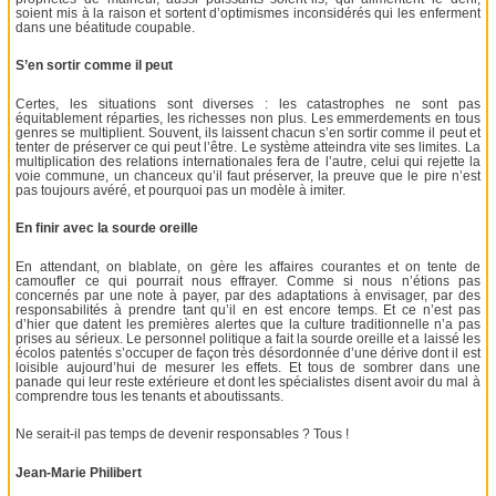
soient mis à la raison et sortent d’optimismes inconsidérés qui les enferment
dans une béatitude coupable.
S’en sortir comme il peut
Certes, les situations sont diverses : les catastrophes ne sont pas
équitablement réparties, les richesses non plus. Les emmerdements en tous
genres se multiplient. Souvent, ils laissent chacun s’en sortir comme il peut et
tenter de préserver ce qui peut l’être. Le système atteindra vite ses limites. La
multiplication des relations internationales fera de l’autre, celui qui rejette la
voie commune, un chanceux qu’il faut préserver, la preuve que le pire n’est
pas toujours avéré, et pourquoi pas un modèle à imiter.
En finir avec la sourde oreille
En attendant, on blablate, on gère les affaires courantes et on tente de
camoufler ce qui pourrait nous effrayer. Comme si nous n’étions pas
concernés par une note à payer, par des adaptations à envisager, par des
responsabilités à prendre tant qu’il en est encore temps. Et ce n’est pas
d’hier que datent les premières alertes que la culture traditionnelle n’a pas
prises au sérieux. Le personnel politique a fait la sourde oreille et a laissé les
écolos patentés s’occuper de façon très désordonnée d’une dérive dont il est
loisible aujourd’hui de mesurer les effets. Et tous de sombrer dans une
panade qui leur reste extérieure et dont les spécialistes disent avoir du mal à
comprendre tous les tenants et aboutissants.
Ne serait-il pas temps de devenir responsables ? Tous !
Jean-Marie Philibert