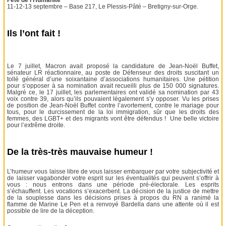
Fête de l’Humanité
11-12-13 septembre – Base 217, Le Plessis-Pâté – Bretigny-sur-Orge.
Ils l’ont fait !
Le 7 juillet, Macron avait proposé la candidature de Jean-Noël Buffet,
sénateur LR réactionnaire, au poste de Défenseur des droits suscitant un
tollé général d’une soixantaine d’associations humanitaires. Une pétition
pour s’opposer à sa nomination avait recueilli plus de 150 000 signatures.
Malgré ce, le 17 juillet, les parlementaires ont validé sa nomination par 43
voix contre 39, alors qu’ils pouvaient légalement s’y opposer. Vu les prises
de position de Jean-Noël Buffet contre l’avortement, contre le mariage pour
tous, pour le durcissement de la loi immigration, sûr que les droits des
femmes, des LGBT+ et des migrants vont être défendus ! Une belle victoire
pour l’extrême droite.
De la très-très mauvaise humeur !
L’humeur vous laisse libre de vous laisser embarquer par votre subjectivité et
de laisser vagabonder votre esprit sur les éventualités qui peuvent s’offrir à
vous : nous entrons dans une période pré-électorale. Les esprits
s’échauffent. Les vocations s’exacerbent. La décision de la justice de mettre
de la souplesse dans les décisions prises à propos du RN a ranimé la
flamme de Marine Le Pen et a renvoyé Bardella dans une attente où il est
possible de lire de la déception.