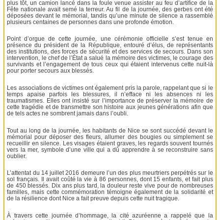
plus tôt, un camion lancé dans la foule venue assister au feu d’artifice de la
Fête nationale avait semé la terreur. Au fil de la journée, des gerbes ont été
déposées devant le mémorial, tandis qu’une minute de silence a rassemblé
plusieurs centaines de personnes dans une profonde émotion.
Point d’orgue de cette journée, une cérémonie officielle s’est tenue en
présence du président de la République, entouré d’élus, de représentants
des institutions, des forces de sécurité et des services de secours. Dans son
intervention, le chef de l’État a salué la mémoire des victimes, le courage des
survivants et l’engagement de tous ceux qui étaient intervenus cette nuit-là
pour porter secours aux blessés.
Les associations de victimes ont également pris la parole, rappelant que si le
temps apaise parfois les blessures, il n’efface ni les absences ni les
traumatismes. Elles ont insisté sur l’importance de préserver la mémoire de
cette tragédie et de transmettre son histoire aux jeunes générations afin que
de tels actes ne sombrent jamais dans l’oubli.
Tout au long de la journée, les habitants de Nice se sont succédé devant le
mémorial pour déposer des fleurs, allumer des bougies ou simplement se
recueillir en silence. Les visages étaient graves, les regards souvent tournés
vers la mer, symbole d’une ville qui a dû apprendre à se reconstruire sans
oublier.
L’attentat du 14 juillet 2016 demeure l’un des plus meurtriers perpétrés sur le
sol français. Il avait coûté la vie à 86 personnes, dont 15 enfants, et fait plus
de 450 blessés. Dix ans plus tard, la douleur reste vive pour de nombreuses
familles, mais cette commémoration témoigne également de la solidarité et
de la résilience dont Nice a fait preuve depuis cette nuit tragique.
À travers cette journée d’hommage, la cité azuréenne a rappelé que la