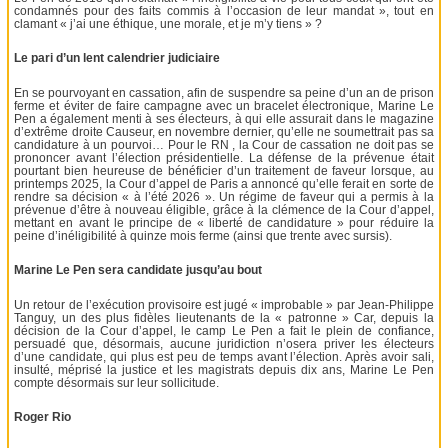
condamnés pour des faits commis à l’occasion de leur mandat », tout en
clamant « j’ai une éthique, une morale, et je m’y tiens » ?
Le pari d’un lent calendrier judiciaire
En se pourvoyant en cassation, afin de suspendre sa peine d’un an de prison
ferme et éviter de faire campagne avec un bracelet électronique, Marine Le
Pen a également menti à ses électeurs, à qui elle assurait dans le magazine
d’extrême droite Causeur, en novembre dernier, qu’elle ne soumettrait pas sa
candidature à un pourvoi… Pour le RN , la Cour de cassation ne doit pas se
prononcer avant l’élection présidentielle. La défense de la prévenue était
pourtant bien heureuse de bénéficier d’un traitement de faveur lorsque, au
printemps 2025, la Cour d’appel de Paris a annoncé qu’elle ferait en sorte de
rendre sa décision « à l’été 2026 ». Un régime de faveur qui a permis à la
prévenue d’être à nouveau éligible, grâce à la clémence de la Cour d’appel,
mettant en avant le principe de « liberté de candidature » pour réduire la
peine d’inéligibilité à quinze mois ferme (ainsi que trente avec sursis).
Marine Le Pen sera candidate jusqu’au bout
Un retour de l’exécution provisoire est jugé « improbable » par Jean-Philippe
Tanguy, un des plus fidèles lieutenants de la « patronne » Car, depuis la
décision de la Cour d’appel, le camp Le Pen a fait le plein de confiance,
persuadé que, désormais, aucune juridiction n’osera priver les électeurs
d’une candidate, qui plus est peu de temps avant l’élection. Après avoir sali,
insulté, méprisé la justice et les magistrats depuis dix ans, Marine Le Pen
compte désormais sur leur sollicitude.
Roger Rio