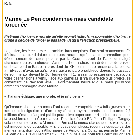
R. G.
Marine Le Pen condamnée mais candidate
forcenée
Piétinant l’exigence morale qu’elle prônait jadis, la responsable d’extrême
droite a décidé de forcer le passage jusqu’à l’élection présidentielle.
La justice, les électeurs et la probité, tous méprisés d’un seul mouvement. En
déclarant sa candidature quelques heures après sa condamnation pour
détournement de fonds publics par la Cour d’appel de Paris, et malgré
plusieurs doutes juridiques, Marine Le Pen a choisi mardi dernier de passer
en force. Jordan Bardella, président du RN, contraint de renoncer à la course
à l’Élysée, n’avait jusqu’ici émis aucune parole publique depuis le passage
de son mentor devant le 20 Heures de TF1, laissant présager une déception,
voire des tensions à venir. Face aux caméras, il n’a guère été plus prolixe, se
contentant de déclarer être « extrêmement heureux que nous puissions
entrer en campagne avec Marine ».
« J’ai une éthique, une morale, et je m’y tiens »
Qu’importe si deux tribunaux l’ont reconnue coupable de « faits graves » en
tant qu’« instigatrice » d’un « système » ayant permis de détourner 2,8
millions d’euros d’argent public pour développer son parti, selon les mots de
la présidente de la Cour d’appel. Pour le député RN Jean-Philippe Tanguy,
cela ne compte pas : « Marine Le Pen est la mieux placée pour savoir si elle
est innocente ou coupable. » Elle et ses complices, reconnus coupables des
mêmes faits, dont Louis Alliot maire de Perpignan. Qu’aurait pensé la Marine
Le Pen de 2013 qui réclamait « l’inéligibilité à vie pour tous ceux qui ont été