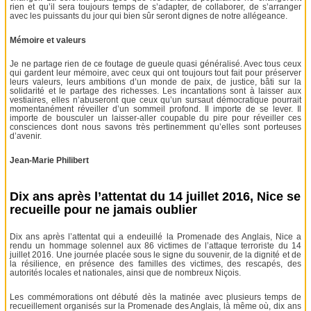
rien et qu’il sera toujours temps de s’adapter, de collaborer, de s’arranger
avec les puissants du jour qui bien sûr seront dignes de notre allégeance.
Mémoire et valeurs
Je ne partage rien de ce foutage de gueule quasi généralisé. Avec tous ceux
qui gardent leur mémoire, avec ceux qui ont toujours tout fait pour préserver
leurs valeurs, leurs ambitions d’un monde de paix, de justice, bâti sur la
solidarité et le partage des richesses. Les incantations sont à laisser aux
vestiaires, elles n’abuseront que ceux qu’un sursaut démocratique pourrait
momentanément réveiller d’un sommeil profond. Il importe de se lever. Il
importe de bousculer un laisser-aller coupable du pire pour réveiller ces
consciences dont nous savons très pertinemment qu’elles sont porteuses
d’avenir.
Jean-Marie Philibert
Dix ans après l’attentat du 14 juillet 2016, Nice se
recueille pour ne jamais oublier
Dix ans après l’attentat qui a endeuillé la Promenade des Anglais, Nice a
rendu un hommage solennel aux 86 victimes de l’attaque terroriste du 14
juillet 2016. Une journée placée sous le signe du souvenir, de la dignité et de
la résilience, en présence des familles des victimes, des rescapés, des
autorités locales et nationales, ainsi que de nombreux Niçois.
Les commémorations ont débuté dès la matinée avec plusieurs temps de
recueillement organisés sur la Promenade des Anglais, là même où, dix ans