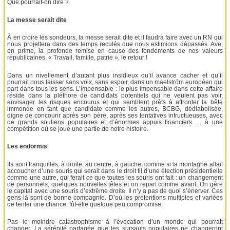
Que pourrait-on dire ?
La messe serait dite
À en croire les sondeurs, la messe serait dite et il faudra faire avec un RN qui
nous projettera dans des temps reculés que nous estimions dépassés. Ave,
en prime, la profonde remise en cause des fondements de nos valeurs
républicaines. « Travail, famille, patrie », le retour !
Dans un nivellement d’autant plus insidieux qu’il avance cacher et qu’il
pourrait nous laisser sans voix, sans espoir, dans un maelström européen qui
part dans tous les sens. L’impensable : le plus impensable dans cette affaire
réside dans la pléthore de candidats potentiels qui ne veulent pas voir,
envisager les risques encourus et qui semblent prêts à affronter la bête
immonde en tant que candidate comme les autres, BCBG, dédiabolisée,
digne de concourir après son père, après ses tentatives infructueuses, avec
de grands soutiens populaires et d’énormes appuis financiers … à une
compétition où se joue une partie de notre histoire.
Les endormis
Ils sont tranquilles, à droite, au centre, à gauche, comme si la montagne allait
accoucher d’une souris qui serait dans le droit fil d’une élection présidentielle
comme une autre, qui ferait ce que toutes les souris ont fait : un changement
de personnels, quelques nouvelles têtes et on repart comme avant. On gère
le capital avec une souris d’extrême droite. Il n’y a pas de quoi s’énerver. Ces
gens-là sont de bonne compagnie. D’où les prétentions multiples et variées
de tenter une chance, fût-elle quelque peu compromise.
Pas le moindre catastrophisme à l’évocation d’un monde qui pourrait
changer. La sérénité partagée que les sursauts populaires ne changeront