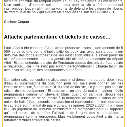
mémoire constitue un rempart contre l’oubli. Dix ans après les événements,
Nice continue d’honorer celles et ceux dont la vie a été brutalement
interrompue, tout en affirmant sa volonté de défendre les valeurs de liberté,
de fraternité et de paix qui avaient été attaquées ce soir du 14 juillet 2016.
Corinne Coquet
Attaché parlementaire et tickets de caisse…
Louis Aliot a été condamné à un an de prison avec sursis, une amende de 5
000 euros et une peine d’inéligibilité de deux ans avec sursis pour avoir
détourné des fonds européens de leur destination initiale, à savoir payer un
attaché parlementaire… qui n’a jamais été attaché parlementaire du député
Aliot ! Et bien entendu, le maire de Perpignan pousse des cris d’orfraie et crie
à l’injustice… car il ne s’est pas enrichi personnellement. Étrange façon de
nier le vol de l’argent des contribuables européens…
Car, selon cette conception « aliotesque », si demain, je barbote deux litres
d’eau au supermarché du coin, non pour moi mais pour donner, par ces
temps de canicule, à boire au SDF du coin de ma rue, il n’y aurait pas plus de
raison de me condamner ! Et puis, on a un peu de mal à imaginer l’édile
perpignanais comme un chevalier blanc quand on sait que, depuis des
années, il refuse de se soumettre à la demande de communication de ses
notes de frais (déplacements, restauration et représentation) réalisées dans
le cadre de son mandat de maire durant les années 2020 à 2024. Il a même
fallu un jugement du Tribunal administratif de Montpellier pour lui rappeler
qu’il est normal de contrôler l’utilisation de l’argent des contribuables …
perpignanais comme européens. Mais visiblement Louis Aliot a du mal à
retrouver factures et tickets de caisse…