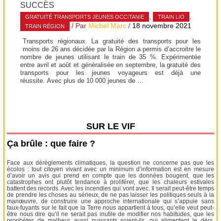
SUCCÈS
,
,
GRATUITÉ TRANSPORTS JEUNES OCCITANIE
TRAIN LIO
/ Par
Michel Marc
/
18 novembre 2021
TRAIN RÉGION
Transports régionaux. La gratuité des transports pour les
moins de 26 ans décidée par la Région a permis d’accroitre le
nombre de jeunes utilisant le train de 35 %. Expérimentée
entre avril et août et généralisée en septembre, la gratuité des
transports pour les jeunes voyageurs est déjà une
réussite. Avec plus de 10 000 jeunes de …
SUR LE VIF
Ça brûle : que faire ?
Face aux dérèglements climatiques, la question ne concerne pas que les
écolos : tout citoyen vivant avec un minimum d’information est en mesure
d’avoir un avis qui prend en compte que les données bougent, que les
catastrophes ont plutôt tendance à proliférer, que les chaleurs estivales
battent des records. Avec les incendies qui vont avec. Il serait peut-être temps
de prendre les choses au sérieux, de ne pas laisser les politiques seuls à la
manœuvre, de construire une approche internationale qui s’appuie sans
faux-fuyants sur le fait que la Terre nous appartient à tous, qu’elle veut peut-
être nous dire qu’il ne serait pas inutile de modifier nos habitudes, que les
prophètes de malheur, aussi puissants soient-ils, qui alimentent le déni,