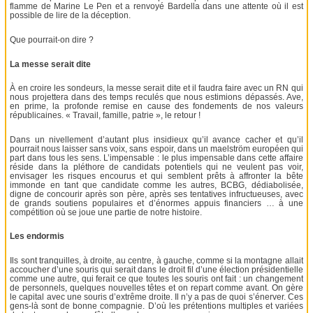
flamme de Marine Le Pen et a renvoyé Bardella dans une attente où il est
possible de lire de la déception.
Que pourrait-on dire ?
La messe serait dite
À en croire les sondeurs, la messe serait dite et il faudra faire avec un RN qui
nous projettera dans des temps reculés que nous estimions dépassés. Ave,
en prime, la profonde remise en cause des fondements de nos valeurs
républicaines. « Travail, famille, patrie », le retour !
Dans un nivellement d’autant plus insidieux qu’il avance cacher et qu’il
pourrait nous laisser sans voix, sans espoir, dans un maelström européen qui
part dans tous les sens. L’impensable : le plus impensable dans cette affaire
réside dans la pléthore de candidats potentiels qui ne veulent pas voir,
envisager les risques encourus et qui semblent prêts à affronter la bête
immonde en tant que candidate comme les autres, BCBG, dédiabolisée,
digne de concourir après son père, après ses tentatives infructueuses, avec
de grands soutiens populaires et d’énormes appuis financiers … à une
compétition où se joue une partie de notre histoire.
Les endormis
Ils sont tranquilles, à droite, au centre, à gauche, comme si la montagne allait
accoucher d’une souris qui serait dans le droit fil d’une élection présidentielle
comme une autre, qui ferait ce que toutes les souris ont fait : un changement
de personnels, quelques nouvelles têtes et on repart comme avant. On gère
le capital avec une souris d’extrême droite. Il n’y a pas de quoi s’énerver. Ces
gens-là sont de bonne compagnie. D’où les prétentions multiples et variées