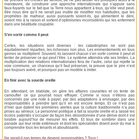
manœuvre, de construire une approche internationale qui s’appuie sans
faux-fuyants sur le fait que la Terre nous appartient à tous, qu’elle veut peut-
être nous dire qu’il ne serait pas inutile de modifier nos habitudes, que les
prophètes de malheur, aussi puissants soient-ils, qui alimentent le déni,
soient mis à la raison et sortent d’optimismes inconsidérés qui les enferment
dans une béatitude coupable.
S’en sortir comme il peut
Certes, les situations sont diverses : les catastrophes ne sont pas
équitablement réparties, les richesses non plus. Les emmerdements en tous
genres se multiplient. Souvent, ils laissent chacun s’en sortir comme il peut et
tenter de préserver ce qui peut l’être. Le système atteindra vite ses limites. La
multiplication des relations internationales fera de l’autre, celui qui rejette la
voie commune, un chanceux qu’il faut préserver, la preuve que le pire n’est
pas toujours avéré, et pourquoi pas un modèle à imiter.
En finir avec la sourde oreille
En attendant, on blablate, on gère les affaires courantes et on tente de
camoufler ce qui pourrait nous effrayer. Comme si nous n’étions pas
concernés par une note à payer, par des adaptations à envisager, par des
responsabilités à prendre tant qu’il en est encore temps. Et ce n’est pas
d’hier que datent les premières alertes que la culture traditionnelle n’a pas
prises au sérieux. Le personnel politique a fait la sourde oreille et a laissé les
écolos patentés s’occuper de façon très désordonnée d’une dérive dont il est
loisible aujourd’hui de mesurer les effets. Et tous de sombrer dans une
panade qui leur reste extérieure et dont les spécialistes disent avoir du mal à
comprendre tous les tenants et aboutissants.
Ne serait-il pas temps de devenir responsables ? Tous !