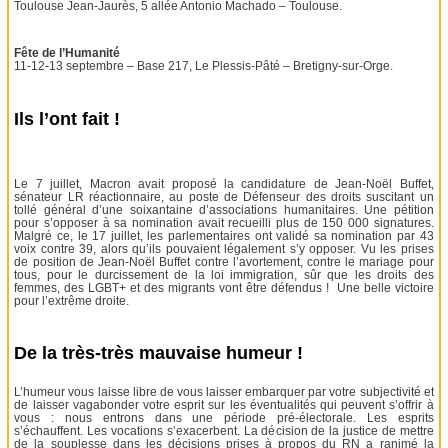
Toulouse Jean-Jaurès, 5 allée Antonio Machado – Toulouse.
Fête de l’Humanité
11-12-13 septembre – Base 217, Le Plessis-Pâté – Bretigny-sur-Orge.
Ils l’ont fait !
Le 7 juillet, Macron avait proposé la candidature de Jean-Noël Buffet,
sénateur LR réactionnaire, au poste de Défenseur des droits suscitant un
tollé général d’une soixantaine d’associations humanitaires. Une pétition
pour s’opposer à sa nomination avait recueilli plus de 150 000 signatures.
Malgré ce, le 17 juillet, les parlementaires ont validé sa nomination par 43
voix contre 39, alors qu’ils pouvaient légalement s’y opposer. Vu les prises
de position de Jean-Noël Buffet contre l’avortement, contre le mariage pour
tous, pour le durcissement de la loi immigration, sûr que les droits des
femmes, des LGBT+ et des migrants vont être défendus ! Une belle victoire
pour l’extrême droite.
De la très-très mauvaise humeur !
L’humeur vous laisse libre de vous laisser embarquer par votre subjectivité et
de laisser vagabonder votre esprit sur les éventualités qui peuvent s’offrir à
vous : nous entrons dans une période pré-électorale. Les esprits
s’échauffent. Les vocations s’exacerbent. La décision de la justice de mettre
de la souplesse dans les décisions prises à propos du RN a ranimé la