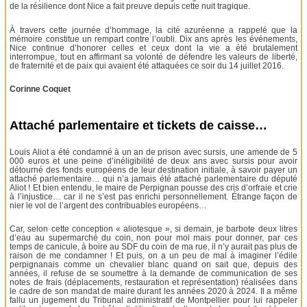
de la résilience dont Nice a fait preuve depuis cette nuit tragique.
À travers cette journée d’hommage, la cité azuréenne a rappelé que la
mémoire constitue un rempart contre l’oubli. Dix ans après les événements,
Nice continue d’honorer celles et ceux dont la vie a été brutalement
interrompue, tout en affirmant sa volonté de défendre les valeurs de liberté,
de fraternité et de paix qui avaient été attaquées ce soir du 14 juillet 2016.
Corinne Coquet
Attaché parlementaire et tickets de caisse…
Louis Aliot a été condamné à un an de prison avec sursis, une amende de 5
000 euros et une peine d’inéligibilité de deux ans avec sursis pour avoir
détourné des fonds européens de leur destination initiale, à savoir payer un
attaché parlementaire… qui n’a jamais été attaché parlementaire du député
Aliot ! Et bien entendu, le maire de Perpignan pousse des cris d’orfraie et crie
à l’injustice… car il ne s’est pas enrichi personnellement. Étrange façon de
nier le vol de l’argent des contribuables européens…
Car, selon cette conception « aliotesque », si demain, je barbote deux litres
d’eau au supermarché du coin, non pour moi mais pour donner, par ces
temps de canicule, à boire au SDF du coin de ma rue, il n’y aurait pas plus de
raison de me condamner ! Et puis, on a un peu de mal à imaginer l’édile
perpignanais comme un chevalier blanc quand on sait que, depuis des
années, il refuse de se soumettre à la demande de communication de ses
notes de frais (déplacements, restauration et représentation) réalisées dans
le cadre de son mandat de maire durant les années 2020 à 2024. Il a même
fallu un jugement du Tribunal administratif de Montpellier pour lui rappeler