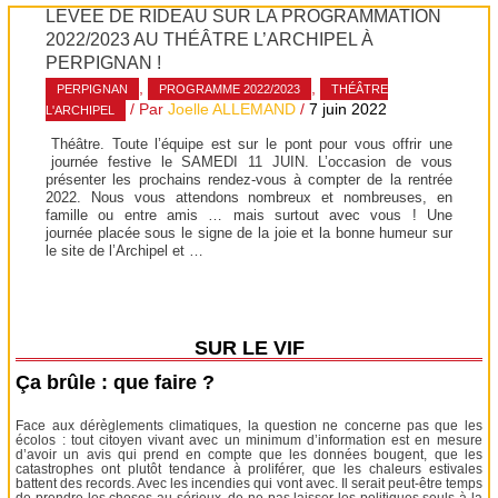
LEVÉE DE RIDEAU SUR LA PROGRAMMATION
2022/2023 AU THÉÂTRE L’ARCHIPEL À
PERPIGNAN !
,
,
PERPIGNAN
PROGRAMME 2022/2023
THÉÂTRE
/ Par
Joelle ALLEMAND
/
7 juin 2022
L'ARCHIPEL
Théâtre. Toute l’équipe est sur le pont pour vous offrir une
journée festive le SAMEDI 11 JUIN. L’occasion de vous
présenter les prochains rendez-vous à compter de la rentrée
2022. Nous vous attendons nombreux et nombreuses, en
famille ou entre amis … mais surtout avec vous ! Une
journée placée sous le signe de la joie et la bonne humeur sur
le site de l’Archipel et …
SUR LE VIF
Ça brûle : que faire ?
Face aux dérèglements climatiques, la question ne concerne pas que les
écolos : tout citoyen vivant avec un minimum d’information est en mesure
d’avoir un avis qui prend en compte que les données bougent, que les
catastrophes ont plutôt tendance à proliférer, que les chaleurs estivales
battent des records. Avec les incendies qui vont avec. Il serait peut-être temps
de prendre les choses au sérieux, de ne pas laisser les politiques seuls à la