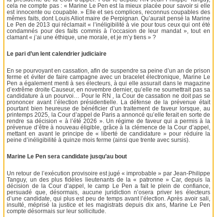
cela ne compte pas : « Marine Le Pen est la mieux placée pour savoir si elle
est innocente ou coupable. » Elle et ses complices, reconnus coupables des
mêmes faits, dont Louis Alliot maire de Perpignan. Qu’aurait pensé la Marine
Le Pen de 2013 qui réclamait « l’inéligibilité à vie pour tous ceux qui ont été
condamnés pour des faits commis à l’occasion de leur mandat », tout en
clamant « j’ai une éthique, une morale, et je m’y tiens » ?
Le pari d’un lent calendrier judiciaire
En se pourvoyant en cassation, afin de suspendre sa peine d’un an de prison
ferme et éviter de faire campagne avec un bracelet électronique, Marine Le
Pen a également menti à ses électeurs, à qui elle assurait dans le magazine
d’extrême droite Causeur, en novembre dernier, qu’elle ne soumettrait pas sa
candidature à un pourvoi… Pour le RN , la Cour de cassation ne doit pas se
prononcer avant l’élection présidentielle. La défense de la prévenue était
pourtant bien heureuse de bénéficier d’un traitement de faveur lorsque, au
printemps 2025, la Cour d’appel de Paris a annoncé qu’elle ferait en sorte de
rendre sa décision « à l’été 2026 ». Un régime de faveur qui a permis à la
prévenue d’être à nouveau éligible, grâce à la clémence de la Cour d’appel,
mettant en avant le principe de « liberté de candidature » pour réduire la
peine d’inéligibilité à quinze mois ferme (ainsi que trente avec sursis).
Marine Le Pen sera candidate jusqu’au bout
Un retour de l’exécution provisoire est jugé « improbable » par Jean-Philippe
Tanguy, un des plus fidèles lieutenants de la « patronne » Car, depuis la
décision de la Cour d’appel, le camp Le Pen a fait le plein de confiance,
persuadé que, désormais, aucune juridiction n’osera priver les électeurs
d’une candidate, qui plus est peu de temps avant l’élection. Après avoir sali,
insulté, méprisé la justice et les magistrats depuis dix ans, Marine Le Pen
compte désormais sur leur sollicitude.