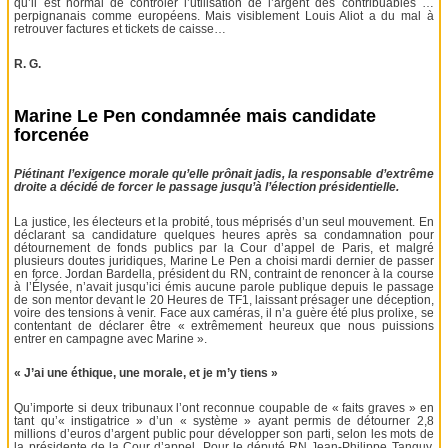
qu’il est normal de contrôler l’utilisation de l’argent des contribuables …
perpignanais comme européens. Mais visiblement Louis Aliot a du mal à
retrouver factures et tickets de caisse…
R. G.
Marine Le Pen condamnée mais candidate
forcenée
Piétinant l’exigence morale qu’elle prônait jadis, la responsable d’extrême
droite a décidé de forcer le passage jusqu’à l’élection présidentielle.
La justice, les électeurs et la probité, tous méprisés d’un seul mouvement. En
déclarant sa candidature quelques heures après sa condamnation pour
détournement de fonds publics par la Cour d’appel de Paris, et malgré
plusieurs doutes juridiques, Marine Le Pen a choisi mardi dernier de passer
en force. Jordan Bardella, président du RN, contraint de renoncer à la course
à l’Élysée, n’avait jusqu’ici émis aucune parole publique depuis le passage
de son mentor devant le 20 Heures de TF1, laissant présager une déception,
voire des tensions à venir. Face aux caméras, il n’a guère été plus prolixe, se
contentant de déclarer être « extrêmement heureux que nous puissions
entrer en campagne avec Marine ».
« J’ai une éthique, une morale, et je m’y tiens »
Qu’importe si deux tribunaux l’ont reconnue coupable de « faits graves » en
tant qu’« instigatrice » d’un « système » ayant permis de détourner 2,8
millions d’euros d’argent public pour développer son parti, selon les mots de
la présidente de la Cour d’appel. Pour le député RN Jean-Philippe Tanguy,