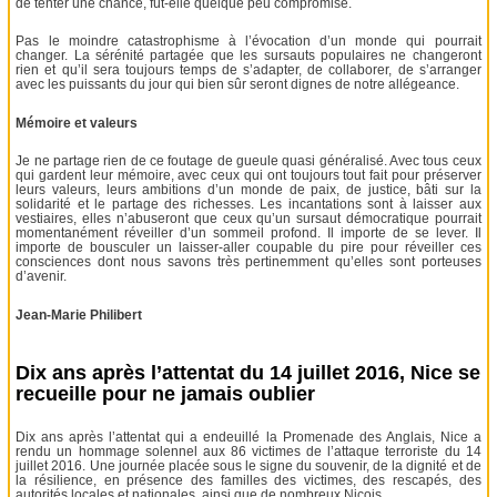
de tenter une chance, fût-elle quelque peu compromise.
Pas le moindre catastrophisme à l’évocation d’un monde qui pourrait
changer. La sérénité partagée que les sursauts populaires ne changeront
rien et qu’il sera toujours temps de s’adapter, de collaborer, de s’arranger
avec les puissants du jour qui bien sûr seront dignes de notre allégeance.
Mémoire et valeurs
Je ne partage rien de ce foutage de gueule quasi généralisé. Avec tous ceux
qui gardent leur mémoire, avec ceux qui ont toujours tout fait pour préserver
leurs valeurs, leurs ambitions d’un monde de paix, de justice, bâti sur la
solidarité et le partage des richesses. Les incantations sont à laisser aux
vestiaires, elles n’abuseront que ceux qu’un sursaut démocratique pourrait
momentanément réveiller d’un sommeil profond. Il importe de se lever. Il
importe de bousculer un laisser-aller coupable du pire pour réveiller ces
consciences dont nous savons très pertinemment qu’elles sont porteuses
d’avenir.
Jean-Marie Philibert
Dix ans après l’attentat du 14 juillet 2016, Nice se
recueille pour ne jamais oublier
Dix ans après l’attentat qui a endeuillé la Promenade des Anglais, Nice a
rendu un hommage solennel aux 86 victimes de l’attaque terroriste du 14
juillet 2016. Une journée placée sous le signe du souvenir, de la dignité et de
la résilience, en présence des familles des victimes, des rescapés, des
autorités locales et nationales, ainsi que de nombreux Niçois.