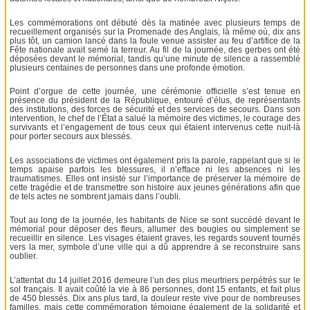
Les commémorations ont débuté dès la matinée avec plusieurs temps de
recueillement organisés sur la Promenade des Anglais, là même où, dix ans
plus tôt, un camion lancé dans la foule venue assister au feu d’artifice de la
Fête nationale avait semé la terreur. Au fil de la journée, des gerbes ont été
déposées devant le mémorial, tandis qu’une minute de silence a rassemblé
plusieurs centaines de personnes dans une profonde émotion.
Point d’orgue de cette journée, une cérémonie officielle s’est tenue en
présence du président de la République, entouré d’élus, de représentants
des institutions, des forces de sécurité et des services de secours. Dans son
intervention, le chef de l’État a salué la mémoire des victimes, le courage des
survivants et l’engagement de tous ceux qui étaient intervenus cette nuit-là
pour porter secours aux blessés.
Les associations de victimes ont également pris la parole, rappelant que si le
temps apaise parfois les blessures, il n’efface ni les absences ni les
traumatismes. Elles ont insisté sur l’importance de préserver la mémoire de
cette tragédie et de transmettre son histoire aux jeunes générations afin que
de tels actes ne sombrent jamais dans l’oubli.
Tout au long de la journée, les habitants de Nice se sont succédé devant le
mémorial pour déposer des fleurs, allumer des bougies ou simplement se
recueillir en silence. Les visages étaient graves, les regards souvent tournés
vers la mer, symbole d’une ville qui a dû apprendre à se reconstruire sans
oublier.
L’attentat du 14 juillet 2016 demeure l’un des plus meurtriers perpétrés sur le
sol français. Il avait coûté la vie à 86 personnes, dont 15 enfants, et fait plus
de 450 blessés. Dix ans plus tard, la douleur reste vive pour de nombreuses
familles, mais cette commémoration témoigne également de la solidarité et