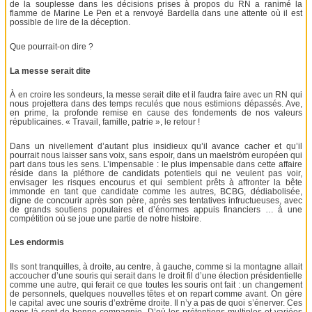
de la souplesse dans les décisions prises à propos du RN a ranimé la
flamme de Marine Le Pen et a renvoyé Bardella dans une attente où il est
possible de lire de la déception.
Que pourrait-on dire ?
La messe serait dite
À en croire les sondeurs, la messe serait dite et il faudra faire avec un RN qui
nous projettera dans des temps reculés que nous estimions dépassés. Ave,
en prime, la profonde remise en cause des fondements de nos valeurs
républicaines. « Travail, famille, patrie », le retour !
Dans un nivellement d’autant plus insidieux qu’il avance cacher et qu’il
pourrait nous laisser sans voix, sans espoir, dans un maelström européen qui
part dans tous les sens. L’impensable : le plus impensable dans cette affaire
réside dans la pléthore de candidats potentiels qui ne veulent pas voir,
envisager les risques encourus et qui semblent prêts à affronter la bête
immonde en tant que candidate comme les autres, BCBG, dédiabolisée,
digne de concourir après son père, après ses tentatives infructueuses, avec
de grands soutiens populaires et d’énormes appuis financiers … à une
compétition où se joue une partie de notre histoire.
Les endormis
Ils sont tranquilles, à droite, au centre, à gauche, comme si la montagne allait
accoucher d’une souris qui serait dans le droit fil d’une élection présidentielle
comme une autre, qui ferait ce que toutes les souris ont fait : un changement
de personnels, quelques nouvelles têtes et on repart comme avant. On gère
le capital avec une souris d’extrême droite. Il n’y a pas de quoi s’énerver. Ces
gens-là sont de bonne compagnie. D’où les prétentions multiples et variées