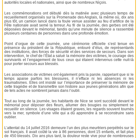
autorités locales et nationales, ainsi que de nombreux Niçois.
Les commémorations ont débuté dès la matinée avec plusieurs temps de
recueillement organisés sur la Promenade des Anglais, là même où, dix ans
plus tôt, un camion lancé dans la foule venue assister au feu d’artifice de la
Fête nationale avait semé la terreur. Au fil de la journée, des gerbes ont été
déposées devant le mémorial, tandis qu’une minute de silence a rassemblé
plusieurs centaines de personnes dans une profonde émotion.
Point d’orgue de cette journée, une cérémonie officielle s’est tenue en
présence du président de la République, entouré d’élus, de représentants
des institutions, des forces de sécurité et des services de secours. Dans son
intervention, le chef de l’État a salué la mémoire des victimes, le courage des
survivants et l’engagement de tous ceux qui étaient intervenus cette nuit-là
pour porter secours aux blessés.
Les associations de victimes ont également pris la parole, rappelant que si le
temps apaise parfois les blessures, il n’efface ni les absences ni les
traumatismes. Elles ont insisté sur l’importance de préserver la mémoire de
cette tragédie et de transmettre son histoire aux jeunes générations afin que
de tels actes ne sombrent jamais dans l’oubli.
Tout au long de la journée, les habitants de Nice se sont succédé devant le
mémorial pour déposer des fleurs, allumer des bougies ou simplement se
recueillir en silence. Les visages étaient graves, les regards souvent tournés
vers la mer, symbole d’une ville qui a dû apprendre à se reconstruire sans
oublier.
L’attentat du 14 juillet 2016 demeure l’un des plus meurtriers perpétrés sur le
sol français. Il avait coûté la vie à 86 personnes, dont 15 enfants, et fait plus
de 450 blessés. Dix ans plus tard, la douleur reste vive pour de nombreuses