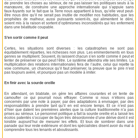
de prendre les choses au sérieux, de ne pas laisser les politiques seuls à la
manœuvre, de construire une approche internationale qui s’appuie sans
faux-fuyants sur le fait que la Terre nous appartient à tous, qu’elle veut peut-
être nous dire qu’il ne serait pas inutile de modifier nos habitudes, que les
prophètes de malheur, aussi puissants soient-ils, qui alimentent le déni,
soient mis à la raison et sortent d’optimismes inconsidérés qui les enferment
dans une béatitude coupable.
S’en sortir comme il peut
Certes, les situations sont diverses : les catastrophes ne sont pas
équitablement réparties, les richesses non plus. Les emmerdements en tous
genres se multiplient. Souvent, ils laissent chacun s’en sortir comme il peut et
tenter de préserver ce qui peut l’être. Le système atteindra vite ses limites. La
multiplication des relations internationales fera de l’autre, celui qui rejette la
voie commune, un chanceux qu’il faut préserver, la preuve que le pire n’est
pas toujours avéré, et pourquoi pas un modèle à imiter.
En finir avec la sourde oreille
En attendant, on blablate, on gère les affaires courantes et on tente de
camoufler ce qui pourrait nous effrayer. Comme si nous n’étions pas
concernés par une note à payer, par des adaptations à envisager, par des
responsabilités à prendre tant qu’il en est encore temps. Et ce n’est pas
d’hier que datent les premières alertes que la culture traditionnelle n’a pas
prises au sérieux. Le personnel politique a fait la sourde oreille et a laissé les
écolos patentés s’occuper de façon très désordonnée d’une dérive dont il est
loisible aujourd’hui de mesurer les effets. Et tous de sombrer dans une
panade qui leur reste extérieure et dont les spécialistes disent avoir du mal à
comprendre tous les tenants et aboutissants.