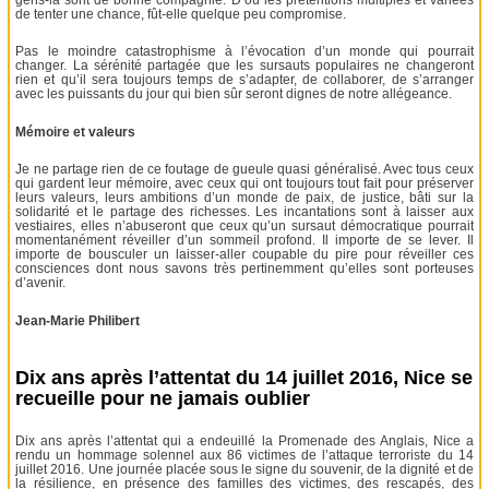
de tenter une chance, fût-elle quelque peu compromise.
Pas le moindre catastrophisme à l’évocation d’un monde qui pourrait
changer. La sérénité partagée que les sursauts populaires ne changeront
rien et qu’il sera toujours temps de s’adapter, de collaborer, de s’arranger
avec les puissants du jour qui bien sûr seront dignes de notre allégeance.
Mémoire et valeurs
Je ne partage rien de ce foutage de gueule quasi généralisé. Avec tous ceux
qui gardent leur mémoire, avec ceux qui ont toujours tout fait pour préserver
leurs valeurs, leurs ambitions d’un monde de paix, de justice, bâti sur la
solidarité et le partage des richesses. Les incantations sont à laisser aux
vestiaires, elles n’abuseront que ceux qu’un sursaut démocratique pourrait
momentanément réveiller d’un sommeil profond. Il importe de se lever. Il
importe de bousculer un laisser-aller coupable du pire pour réveiller ces
consciences dont nous savons très pertinemment qu’elles sont porteuses
d’avenir.
Jean-Marie Philibert
Dix ans après l’attentat du 14 juillet 2016, Nice se
recueille pour ne jamais oublier
Dix ans après l’attentat qui a endeuillé la Promenade des Anglais, Nice a
rendu un hommage solennel aux 86 victimes de l’attaque terroriste du 14
juillet 2016. Une journée placée sous le signe du souvenir, de la dignité et de
la résilience, en présence des familles des victimes, des rescapés, des