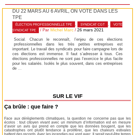
DU 22 MARS AU 6 AVRIL, ON VOTE DANS LES
TPE
,
,
ÉLECTION PROFESSIONNELLE TPE
SYNDICAT CGT
VOTE
/ Par
Michel Marc
/
26 mars 2021
SYNDICAT TPE
Social. Chacun le reconnaît, l’enjeu de ces élections
professionnelles dans les très petites entreprises est
important. Le travail des syndicats pour faire campagne lors de
ces élections est immense. Il faut s’adresser à tous. Ces
élections professionnelles ne sont pas l’exercice le plus facile
pour les salariés. Isolés le plus souvent, dans ces entreprises
de …
SUR LE VIF
Ça brûle : que faire ?
Face aux dérèglements climatiques, la question ne concerne pas que les
écolos : tout citoyen vivant avec un minimum d’information est en mesure
d’avoir un avis qui prend en compte que les données bougent, que les
catastrophes ont plutôt tendance à proliférer, que les chaleurs estivales
battent des records. Avec les incendies qui vont avec. Il serait peut-être temps