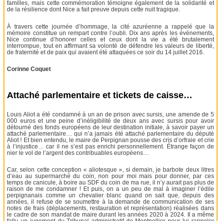
familles, mais cette commémoration témoigne également de la solidarité et
de la résilience dont Nice a fait preuve depuis cette nuit tragique.
À travers cette journée d’hommage, la cité azuréenne a rappelé que la
mémoire constitue un rempart contre l’oubli. Dix ans après les événements,
Nice continue d’honorer celles et ceux dont la vie a été brutalement
interrompue, tout en affirmant sa volonté de défendre les valeurs de liberté,
de fraternité et de paix qui avaient été attaquées ce soir du 14 juillet 2016.
Corinne Coquet
Attaché parlementaire et tickets de caisse…
Louis Aliot a été condamné à un an de prison avec sursis, une amende de 5
000 euros et une peine d’inéligibilité de deux ans avec sursis pour avoir
détourné des fonds européens de leur destination initiale, à savoir payer un
attaché parlementaire… qui n’a jamais été attaché parlementaire du député
Aliot ! Et bien entendu, le maire de Perpignan pousse des cris d’orfraie et crie
à l’injustice… car il ne s’est pas enrichi personnellement. Étrange façon de
nier le vol de l’argent des contribuables européens…
Car, selon cette conception « aliotesque », si demain, je barbote deux litres
d’eau au supermarché du coin, non pour moi mais pour donner, par ces
temps de canicule, à boire au SDF du coin de ma rue, il n’y aurait pas plus de
raison de me condamner ! Et puis, on a un peu de mal à imaginer l’édile
perpignanais comme un chevalier blanc quand on sait que, depuis des
années, il refuse de se soumettre à la demande de communication de ses
notes de frais (déplacements, restauration et représentation) réalisées dans
le cadre de son mandat de maire durant les années 2020 à 2024. Il a même