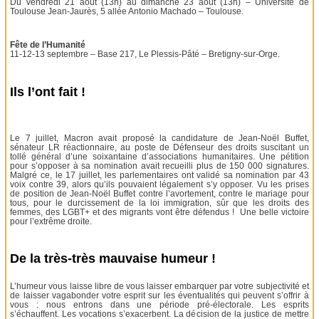
Du vendredi 21 août (13h) au dimanche 23 août (13h) – Université de
Toulouse Jean-Jaurès, 5 allée Antonio Machado – Toulouse.
Fête de l’Humanité
11-12-13 septembre – Base 217, Le Plessis-Pâté – Bretigny-sur-Orge.
Ils l’ont fait !
Le 7 juillet, Macron avait proposé la candidature de Jean-Noël Buffet,
sénateur LR réactionnaire, au poste de Défenseur des droits suscitant un
tollé général d’une soixantaine d’associations humanitaires. Une pétition
pour s’opposer à sa nomination avait recueilli plus de 150 000 signatures.
Malgré ce, le 17 juillet, les parlementaires ont validé sa nomination par 43
voix contre 39, alors qu’ils pouvaient légalement s’y opposer. Vu les prises
de position de Jean-Noël Buffet contre l’avortement, contre le mariage pour
tous, pour le durcissement de la loi immigration, sûr que les droits des
femmes, des LGBT+ et des migrants vont être défendus ! Une belle victoire
pour l’extrême droite.
De la très-très mauvaise humeur !
L’humeur vous laisse libre de vous laisser embarquer par votre subjectivité et
de laisser vagabonder votre esprit sur les éventualités qui peuvent s’offrir à
vous : nous entrons dans une période pré-électorale. Les esprits
s’échauffent. Les vocations s’exacerbent. La décision de la justice de mettre