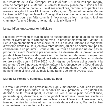
la présidente de la Cour d’appel. Pour le député RN Jean-Philippe Tanguy,
cela ne compte pas : « Marine Le Pen est la mieux placée pour savoir si elle
est innocente ou coupable. » Elle et ses complices, reconnus coupables des
mêmes faits, dont Louis Alliot maire de Perpignan. Qu’aurait pensé la Marine
Le Pen de 2013 qui réclamait « l’inéligibilité à vie pour tous ceux qui ont été
condamnés pour des faits commis à l’occasion de leur mandat », tout en
clamant « j’ai une éthique, une morale, et je m’y tiens » ?
Le pari d’un lent calendrier judiciaire
En se pourvoyant en cassation, afin de suspendre sa peine d’un an de prison
ferme et éviter de faire campagne avec un bracelet électronique, Marine Le
Pen a également menti à ses électeurs, à qui elle assurait dans le magazine
d’extrême droite Causeur, en novembre dernier, qu’elle ne soumettrait pas sa
candidature à un pourvoi… Pour le RN , la Cour de cassation ne doit pas se
prononcer avant l’élection présidentielle. La défense de la prévenue était
pourtant bien heureuse de bénéficier d’un traitement de faveur lorsque, au
printemps 2025, la Cour d’appel de Paris a annoncé qu’elle ferait en sorte de
rendre sa décision « à l’été 2026 ». Un régime de faveur qui a permis à la
prévenue d’être à nouveau éligible, grâce à la clémence de la Cour d’appel,
mettant en avant le principe de « liberté de candidature » pour réduire la
peine d’inéligibilité à quinze mois ferme (ainsi que trente avec sursis).
Marine Le Pen sera candidate jusqu’au bout
Un retour de l’exécution provisoire est jugé « improbable » par Jean-Philippe
Tanguy, un des plus fidèles lieutenants de la « patronne » Car, depuis la
décision de la Cour d’appel, le camp Le Pen a fait le plein de confiance,
persuadé que, désormais, aucune juridiction n’osera priver les électeurs
d’une candidate, qui plus est peu de temps avant l’élection. Après avoir sali,
insulté, méprisé la justice et les magistrats depuis dix ans, Marine Le Pen
compte désormais sur leur sollicitude.