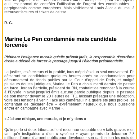
fallu un jugement du Tribunal administratif de Montpellier pour lui rappeler
qu’il est normal de contrôler l’utilisation de l’argent des contribuables …
perpignanais comme européens. Mais visiblement Louis Aliot a du mal à
retrouver factures et tickets de caisse…
R. G.
Marine Le Pen condamnée mais candidate
forcenée
Piétinant l’exigence morale qu’elle prônait jadis, la responsable d’extrême
droite a décidé de forcer le passage jusqu’à l’élection présidentielle.
La justice, les électeurs et la probité, tous méprisés d’un seul mouvement. En
déclarant sa candidature quelques heures après sa condamnation pour
détournement de fonds publics par la Cour d’appel de Paris, et malgré
plusieurs doutes juridiques, Marine Le Pen a choisi mardi dernier de passer
en force. Jordan Bardella, président du RN, contraint de renoncer à la course
à l’Élysée, n’avait jusqu’ici émis aucune parole publique depuis le passage
de son mentor devant le 20 Heures de TF1, laissant présager une déception,
voire des tensions à venir. Face aux caméras, il n’a guère été plus prolixe, se
contentant de déclarer être « extrêmement heureux que nous puissions
entrer en campagne avec Marine ».
« J’ai une éthique, une morale, et je m’y tiens »
Qu’importe si deux tribunaux l’ont reconnue coupable de « faits graves » en
tant qu’« instigatrice » d’un « système » ayant permis de détourner 2,8
millions d’euros d’argent public pour développer son parti, selon les mots de