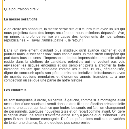
Que pourrait-on dire ?
La messe serait dite
À en croire les sondeurs, la messe serait dite et il faudra faire avec un RN qui
nous projettera dans des temps reculés que nous estimions dépassés. Ave,
en prime, la profonde remise en cause des fondements de nos valeurs
républicaines. « Travail, famille, patrie », le retour !
Dans un nivellement d’autant plus insidieux qu’il avance cacher et qu’il
pourrait nous laisser sans voix, sans espoir, dans un maelström européen qui
part dans tous les sens. L’impensable : le plus impensable dans cette affaire
réside dans la pléthore de candidats potentiels qui ne veulent pas voir,
envisager les risques encourus et qui semblent prêts à affronter la bête
immonde en tant que candidate comme les autres, BCBG, dédiabolisée,
digne de concourir après son père, après ses tentatives infructueuses, avec
de grands soutiens populaires et d’énormes appuis financiers … à une
compétition où se joue une partie de notre histoire.
Les endormis
Ils sont tranquilles, à droite, au centre, à gauche, comme si la montagne allait
accoucher d’une souris qui serait dans le droit fil d’une élection présidentielle
comme une autre, qui ferait ce que toutes les souris ont fait : un changement
de personnels, quelques nouvelles têtes et on repart comme avant. On gère
le capital avec une souris d’extrême droite. Il n’y a pas de quoi s’énerver. Ces
gens-là sont de bonne compagnie. D’où les prétentions multiples et variées
de tenter une chance, fût-elle quelque peu compromise.