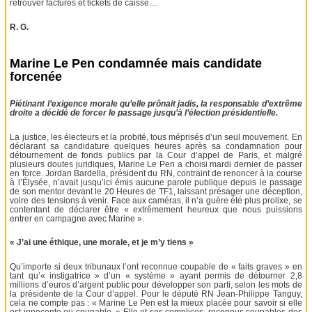
retrouver factures et tickets de caisse…
R. G.
Marine Le Pen condamnée mais candidate
forcenée
Piétinant l’exigence morale qu’elle prônait jadis, la responsable d’extrême
droite a décidé de forcer le passage jusqu’à l’élection présidentielle.
La justice, les électeurs et la probité, tous méprisés d’un seul mouvement. En
déclarant sa candidature quelques heures après sa condamnation pour
détournement de fonds publics par la Cour d’appel de Paris, et malgré
plusieurs doutes juridiques, Marine Le Pen a choisi mardi dernier de passer
en force. Jordan Bardella, président du RN, contraint de renoncer à la course
à l’Élysée, n’avait jusqu’ici émis aucune parole publique depuis le passage
de son mentor devant le 20 Heures de TF1, laissant présager une déception,
voire des tensions à venir. Face aux caméras, il n’a guère été plus prolixe, se
contentant de déclarer être « extrêmement heureux que nous puissions
entrer en campagne avec Marine ».
« J’ai une éthique, une morale, et je m’y tiens »
Qu’importe si deux tribunaux l’ont reconnue coupable de « faits graves » en
tant qu’« instigatrice » d’un « système » ayant permis de détourner 2,8
millions d’euros d’argent public pour développer son parti, selon les mots de
la présidente de la Cour d’appel. Pour le député RN Jean-Philippe Tanguy,
cela ne compte pas : « Marine Le Pen est la mieux placée pour savoir si elle
est innocente ou coupable. » Elle et ses complices, reconnus coupables des