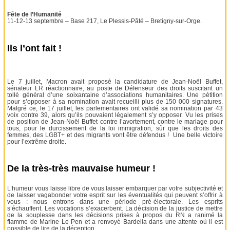
Fête de l’Humanité
11-12-13 septembre – Base 217, Le Plessis-Pâté – Bretigny-sur-Orge.
Ils l’ont fait !
Le 7 juillet, Macron avait proposé la candidature de Jean-Noël Buffet,
sénateur LR réactionnaire, au poste de Défenseur des droits suscitant un
tollé général d’une soixantaine d’associations humanitaires. Une pétition
pour s’opposer à sa nomination avait recueilli plus de 150 000 signatures.
Malgré ce, le 17 juillet, les parlementaires ont validé sa nomination par 43
voix contre 39, alors qu’ils pouvaient légalement s’y opposer. Vu les prises
de position de Jean-Noël Buffet contre l’avortement, contre le mariage pour
tous, pour le durcissement de la loi immigration, sûr que les droits des
femmes, des LGBT+ et des migrants vont être défendus ! Une belle victoire
pour l’extrême droite.
De la très-très mauvaise humeur !
L’humeur vous laisse libre de vous laisser embarquer par votre subjectivité et
de laisser vagabonder votre esprit sur les éventualités qui peuvent s’offrir à
vous : nous entrons dans une période pré-électorale. Les esprits
s’échauffent. Les vocations s’exacerbent. La décision de la justice de mettre
de la souplesse dans les décisions prises à propos du RN a ranimé la
flamme de Marine Le Pen et a renvoyé Bardella dans une attente où il est
possible de lire de la déception.