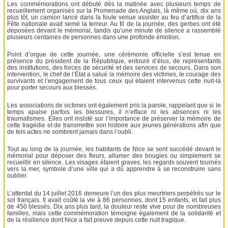
Les commémorations ont débuté dès la matinée avec plusieurs temps de
recueillement organisés sur la Promenade des Anglais, là même où, dix ans
plus tôt, un camion lancé dans la foule venue assister au feu d’artifice de la
Fête nationale avait semé la terreur. Au fil de la journée, des gerbes ont été
déposées devant le mémorial, tandis qu’une minute de silence a rassemblé
plusieurs centaines de personnes dans une profonde émotion.
Point d’orgue de cette journée, une cérémonie officielle s’est tenue en
présence du président de la République, entouré d’élus, de représentants
des institutions, des forces de sécurité et des services de secours. Dans son
intervention, le chef de l’État a salué la mémoire des victimes, le courage des
survivants et l’engagement de tous ceux qui étaient intervenus cette nuit-là
pour porter secours aux blessés.
Les associations de victimes ont également pris la parole, rappelant que si le
temps apaise parfois les blessures, il n’efface ni les absences ni les
traumatismes. Elles ont insisté sur l’importance de préserver la mémoire de
cette tragédie et de transmettre son histoire aux jeunes générations afin que
de tels actes ne sombrent jamais dans l’oubli.
Tout au long de la journée, les habitants de Nice se sont succédé devant le
mémorial pour déposer des fleurs, allumer des bougies ou simplement se
recueillir en silence. Les visages étaient graves, les regards souvent tournés
vers la mer, symbole d’une ville qui a dû apprendre à se reconstruire sans
oublier.
L’attentat du 14 juillet 2016 demeure l’un des plus meurtriers perpétrés sur le
sol français. Il avait coûté la vie à 86 personnes, dont 15 enfants, et fait plus
de 450 blessés. Dix ans plus tard, la douleur reste vive pour de nombreuses
familles, mais cette commémoration témoigne également de la solidarité et
de la résilience dont Nice a fait preuve depuis cette nuit tragique.