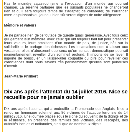
Pas le moindre catastrophisme à l’évocation d’un monde qui pourrait
changer. La sérénité partagée que les sursauts populaires ne changeront
rien et qu’il sera toujours temps de s’adapter, de collaborer, de s’arranger
avec les puissants du jour qui bien sûr seront dignes de notre allégeance.
Mémoire et valeurs
Je ne partage rien de ce foutage de gueule quasi généralisé. Avec tous ceux
qui gardent leur mémoire, avec ceux qui ont toujours tout fait pour préserver
leurs valeurs, leurs ambitions d’un monde de paix, de justice, bâti sur la
solidarité et le partage des richesses. Les incantations sont à laisser aux
vestiaires, elles n’abuseront que ceux qu’un sursaut démocratique pourrait
momentanément réveiller d’un sommeil profond. Il importe de se lever. Il
importe de bousculer un laisser-aller coupable du pire pour réveiller ces
consciences dont nous savons très pertinemment qu’elles sont porteuses
d’avenir.
Jean-Marie Philibert
Dix ans après l’attentat du 14 juillet 2016, Nice se
recueille pour ne jamais oublier
Dix ans après l’attentat qui a endeuillé la Promenade des Anglais, Nice a
rendu un hommage solennel aux 86 victimes de l’attaque terroriste du 14
juillet 2016. Une journée placée sous le signe du souvenir, de la dignité et de
la résilience, en présence des familles des victimes, des rescapés, des
autorités locales et nationales, ainsi que de nombreux Niçois.