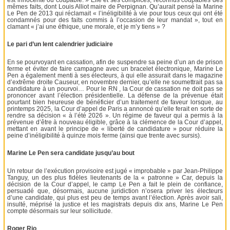
mêmes faits, dont Louis Alliot maire de Perpignan. Qu’aurait pensé la Marine
Le Pen de 2013 qui réclamait « l’inéligibilité à vie pour tous ceux qui ont été
condamnés pour des faits commis à l’occasion de leur mandat », tout en
clamant « j’ai une éthique, une morale, et je m’y tiens » ?
Le pari d’un lent calendrier judiciaire
En se pourvoyant en cassation, afin de suspendre sa peine d’un an de prison
ferme et éviter de faire campagne avec un bracelet électronique, Marine Le
Pen a également menti à ses électeurs, à qui elle assurait dans le magazine
d’extrême droite Causeur, en novembre dernier, qu’elle ne soumettrait pas sa
candidature à un pourvoi… Pour le RN , la Cour de cassation ne doit pas se
prononcer avant l’élection présidentielle. La défense de la prévenue était
pourtant bien heureuse de bénéficier d’un traitement de faveur lorsque, au
printemps 2025, la Cour d’appel de Paris a annoncé qu’elle ferait en sorte de
rendre sa décision « à l’été 2026 ». Un régime de faveur qui a permis à la
prévenue d’être à nouveau éligible, grâce à la clémence de la Cour d’appel,
mettant en avant le principe de « liberté de candidature » pour réduire la
peine d’inéligibilité à quinze mois ferme (ainsi que trente avec sursis).
Marine Le Pen sera candidate jusqu’au bout
Un retour de l’exécution provisoire est jugé « improbable » par Jean-Philippe
Tanguy, un des plus fidèles lieutenants de la « patronne » Car, depuis la
décision de la Cour d’appel, le camp Le Pen a fait le plein de confiance,
persuadé que, désormais, aucune juridiction n’osera priver les électeurs
d’une candidate, qui plus est peu de temps avant l’élection. Après avoir sali,
insulté, méprisé la justice et les magistrats depuis dix ans, Marine Le Pen
compte désormais sur leur sollicitude.
Roger Rio