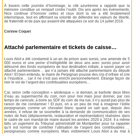
À travers cette journée d’hommage, la cité azuréenne a rappelé que la
mémoire constitue un rempart contre l’oubli. Dix ans après les événements,
Nice continue d’honorer celles et ceux dont la vie a été brutalement
interrompue, tout en affirmant sa volonté de défendre les valeurs de liberté,
de fraternité et de paix qui avaient été attaquées ce soir du 14 juillet 2016.
Corinne Coquet
Attaché parlementaire et tickets de caisse…
Louis Aliot a été condamné à un an de prison avec sursis, une amende de 5
000 euros et une peine d’inéligibilité de deux ans avec sursis pour avoir
détourné des fonds européens de leur destination initiale, à savoir payer un
attaché parlementaire… qui n’a jamais été attaché parlementaire du député
Aliot ! Et bien entendu, le maire de Perpignan pousse des cris d’orfraie et crie
à l’injustice… car il ne s’est pas enrichi personnellement. Étrange façon de
nier le vol de l’argent des contribuables européens…
Car, selon cette conception « aliotesque », si demain, je barbote deux litres
d’eau au supermarché du coin, non pour moi mais pour donner, par ces
temps de canicule, à boire au SDF du coin de ma rue, il n’y aurait pas plus de
raison de me condamner ! Et puis, on a un peu de mal à imaginer l’édile
perpignanais comme un chevalier blanc quand on sait que, depuis des
années, il refuse de se soumettre à la demande de communication de ses
notes de frais (déplacements, restauration et représentation) réalisées dans
le cadre de son mandat de maire durant les années 2020 à 2024. Il a même
fallu un jugement du Tribunal administratif de Montpellier pour lui rappeler
qu’il est normal de contrôler l’utilisation de l’argent des contribuables …
perpignanais comme européens. Mais visiblement Louis Aliot a du mal à