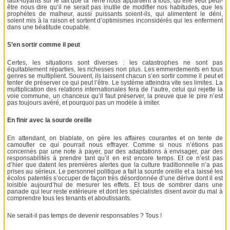
faux-fuyants sur le fait que la Terre nous appartient à tous, qu’elle veut peut-
être nous dire qu’il ne serait pas inutile de modifier nos habitudes, que les
prophètes de malheur, aussi puissants soient-ils, qui alimentent le déni,
soient mis à la raison et sortent d’optimismes inconsidérés qui les enferment
dans une béatitude coupable.
S’en sortir comme il peut
Certes, les situations sont diverses : les catastrophes ne sont pas
équitablement réparties, les richesses non plus. Les emmerdements en tous
genres se multiplient. Souvent, ils laissent chacun s’en sortir comme il peut et
tenter de préserver ce qui peut l’être. Le système atteindra vite ses limites. La
multiplication des relations internationales fera de l’autre, celui qui rejette la
voie commune, un chanceux qu’il faut préserver, la preuve que le pire n’est
pas toujours avéré, et pourquoi pas un modèle à imiter.
En finir avec la sourde oreille
En attendant, on blablate, on gère les affaires courantes et on tente de
camoufler ce qui pourrait nous effrayer. Comme si nous n’étions pas
concernés par une note à payer, par des adaptations à envisager, par des
responsabilités à prendre tant qu’il en est encore temps. Et ce n’est pas
d’hier que datent les premières alertes que la culture traditionnelle n’a pas
prises au sérieux. Le personnel politique a fait la sourde oreille et a laissé les
écolos patentés s’occuper de façon très désordonnée d’une dérive dont il est
loisible aujourd’hui de mesurer les effets. Et tous de sombrer dans une
panade qui leur reste extérieure et dont les spécialistes disent avoir du mal à
comprendre tous les tenants et aboutissants.
Ne serait-il pas temps de devenir responsables ? Tous !