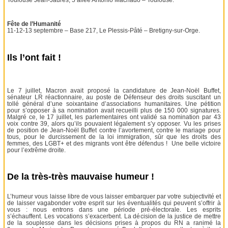
Fête de l’Humanité
11-12-13 septembre – Base 217, Le Plessis-Pâté – Bretigny-sur-Orge.
Ils l’ont fait !
Le 7 juillet, Macron avait proposé la candidature de Jean-Noël Buffet,
sénateur LR réactionnaire, au poste de Défenseur des droits suscitant un
tollé général d’une soixantaine d’associations humanitaires. Une pétition
pour s’opposer à sa nomination avait recueilli plus de 150 000 signatures.
Malgré ce, le 17 juillet, les parlementaires ont validé sa nomination par 43
voix contre 39, alors qu’ils pouvaient légalement s’y opposer. Vu les prises
de position de Jean-Noël Buffet contre l’avortement, contre le mariage pour
tous, pour le durcissement de la loi immigration, sûr que les droits des
femmes, des LGBT+ et des migrants vont être défendus ! Une belle victoire
pour l’extrême droite.
De la très-très mauvaise humeur !
L’humeur vous laisse libre de vous laisser embarquer par votre subjectivité et
de laisser vagabonder votre esprit sur les éventualités qui peuvent s’offrir à
vous : nous entrons dans une période pré-électorale. Les esprits
s’échauffent. Les vocations s’exacerbent. La décision de la justice de mettre
de la souplesse dans les décisions prises à propos du RN a ranimé la