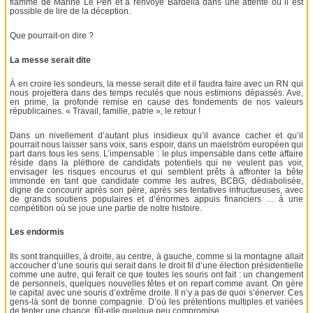
flamme de Marine Le Pen et a renvoyé Bardella dans une attente où il est
possible de lire de la déception.
Que pourrait-on dire ?
La messe serait dite
À en croire les sondeurs, la messe serait dite et il faudra faire avec un RN qui
nous projettera dans des temps reculés que nous estimions dépassés. Ave,
en prime, la profonde remise en cause des fondements de nos valeurs
républicaines. « Travail, famille, patrie », le retour !
Dans un nivellement d’autant plus insidieux qu’il avance cacher et qu’il
pourrait nous laisser sans voix, sans espoir, dans un maelström européen qui
part dans tous les sens. L’impensable : le plus impensable dans cette affaire
réside dans la pléthore de candidats potentiels qui ne veulent pas voir,
envisager les risques encourus et qui semblent prêts à affronter la bête
immonde en tant que candidate comme les autres, BCBG, dédiabolisée,
digne de concourir après son père, après ses tentatives infructueuses, avec
de grands soutiens populaires et d’énormes appuis financiers … à une
compétition où se joue une partie de notre histoire.
Les endormis
Ils sont tranquilles, à droite, au centre, à gauche, comme si la montagne allait
accoucher d’une souris qui serait dans le droit fil d’une élection présidentielle
comme une autre, qui ferait ce que toutes les souris ont fait : un changement
de personnels, quelques nouvelles têtes et on repart comme avant. On gère
le capital avec une souris d’extrême droite. Il n’y a pas de quoi s’énerver. Ces
gens-là sont de bonne compagnie. D’où les prétentions multiples et variées
de tenter une chance, fût-elle quelque peu compromise.