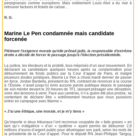
perpignanais comme européens. Mais visiblement Louis Aliot a du mal à
retrouver factures et tickets de caisse…
R. G.
Marine Le Pen condamnée mais candidate
forcenée
Piétinant l’exigence morale qu’elle prônait jadis, la responsable d’extrême
droite a décidé de forcer le passage jusqu’à l’élection présidentielle.
La justice, les électeurs et la probité, tous méprisés d’un seul mouvement. En
déclarant sa candidature quelques heures après sa condamnation pour
détournement de fonds publics par la Cour d’appel de Paris, et malgré
plusieurs doutes juridiques, Marine Le Pen a choisi mardi dernier de passer
en force. Jordan Bardella, président du RN, contraint de renoncer à la course
à l’Élysée, n’avait jusqu’ici émis aucune parole publique depuis le passage
de son mentor devant le 20 Heures de TF1, laissant présager une déception,
voire des tensions à venir. Face aux caméras, il n’a guère été plus prolixe, se
contentant de déclarer être « extrêmement heureux que nous puissions
entrer en campagne avec Marine ».
« J’ai une éthique, une morale, et je m’y tiens »
Qu’importe si deux tribunaux l’ont reconnue coupable de « faits graves » en
tant qu’« instigatrice » d’un « système » ayant permis de détourner 2,8
millions d’euros d’argent public pour développer son parti, selon les mots de
la présidente de la Cour d’appel. Pour le député RN Jean-Philippe Tanguy,