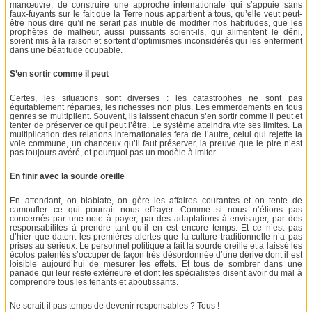
manœuvre, de construire une approche internationale qui s’appuie sans
faux-fuyants sur le fait que la Terre nous appartient à tous, qu’elle veut peut-
être nous dire qu’il ne serait pas inutile de modifier nos habitudes, que les
prophètes de malheur, aussi puissants soient-ils, qui alimentent le déni,
soient mis à la raison et sortent d’optimismes inconsidérés qui les enferment
dans une béatitude coupable.
S’en sortir comme il peut
Certes, les situations sont diverses : les catastrophes ne sont pas
équitablement réparties, les richesses non plus. Les emmerdements en tous
genres se multiplient. Souvent, ils laissent chacun s’en sortir comme il peut et
tenter de préserver ce qui peut l’être. Le système atteindra vite ses limites. La
multiplication des relations internationales fera de l’autre, celui qui rejette la
voie commune, un chanceux qu’il faut préserver, la preuve que le pire n’est
pas toujours avéré, et pourquoi pas un modèle à imiter.
En finir avec la sourde oreille
En attendant, on blablate, on gère les affaires courantes et on tente de
camoufler ce qui pourrait nous effrayer. Comme si nous n’étions pas
concernés par une note à payer, par des adaptations à envisager, par des
responsabilités à prendre tant qu’il en est encore temps. Et ce n’est pas
d’hier que datent les premières alertes que la culture traditionnelle n’a pas
prises au sérieux. Le personnel politique a fait la sourde oreille et a laissé les
écolos patentés s’occuper de façon très désordonnée d’une dérive dont il est
loisible aujourd’hui de mesurer les effets. Et tous de sombrer dans une
panade qui leur reste extérieure et dont les spécialistes disent avoir du mal à
comprendre tous les tenants et aboutissants.
Ne serait-il pas temps de devenir responsables ? Tous !