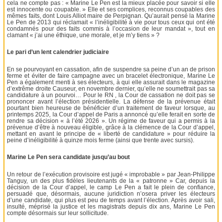
cela ne compte pas : « Marine Le Pen est la mieux placée pour savoir si elle
est innocente ou coupable. » Elle et ses complices, reconnus coupables des
mêmes faits, dont Louis Alliot maire de Perpignan. Qu’aurait pensé la Marine
Le Pen de 2013 qui réclamait « l’inéligibilité à vie pour tous ceux qui ont été
condamnés pour des faits commis à l’occasion de leur mandat », tout en
clamant « j’ai une éthique, une morale, et je m’y tiens » ?
Le pari d’un lent calendrier judiciaire
En se pourvoyant en cassation, afin de suspendre sa peine d’un an de prison
ferme et éviter de faire campagne avec un bracelet électronique, Marine Le
Pen a également menti à ses électeurs, à qui elle assurait dans le magazine
d’extrême droite Causeur, en novembre dernier, qu’elle ne soumettrait pas sa
candidature à un pourvoi… Pour le RN , la Cour de cassation ne doit pas se
prononcer avant l’élection présidentielle. La défense de la prévenue était
pourtant bien heureuse de bénéficier d’un traitement de faveur lorsque, au
printemps 2025, la Cour d’appel de Paris a annoncé qu’elle ferait en sorte de
rendre sa décision « à l’été 2026 ». Un régime de faveur qui a permis à la
prévenue d’être à nouveau éligible, grâce à la clémence de la Cour d’appel,
mettant en avant le principe de « liberté de candidature » pour réduire la
peine d’inéligibilité à quinze mois ferme (ainsi que trente avec sursis).
Marine Le Pen sera candidate jusqu’au bout
Un retour de l’exécution provisoire est jugé « improbable » par Jean-Philippe
Tanguy, un des plus fidèles lieutenants de la « patronne » Car, depuis la
décision de la Cour d’appel, le camp Le Pen a fait le plein de confiance,
persuadé que, désormais, aucune juridiction n’osera priver les électeurs
d’une candidate, qui plus est peu de temps avant l’élection. Après avoir sali,
insulté, méprisé la justice et les magistrats depuis dix ans, Marine Le Pen
compte désormais sur leur sollicitude.