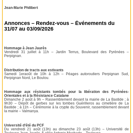
Jean-Marie Philibert
Annonces – Rendez-vous – Événements du
31/07 au 03/09/2026
Hommage à Jean Jaurès
Vendredi 31 juillet à 11h – Jardin Terrus, Boulevard des Pyrénées –
Perpignan.
Distribution de tracts aux estivants
Samedi 1eraoût de 10h à 12h – Péages autoroutiers Perpignan Sud,
Perpignan Nord, Le Boulou.
Hommage aux résistants tombés pour la libération des Pyrénées-
Orientales et à la Résistance Catalane
Dimanche 2 août à 9h – Rassemblement devant la mairie de La Bastide ; à
9h30 – Dépôt de gerbes sur les tombes Guérilleros au cimetière de La
Bastide ; à 11h – Cérémonie à la crypte du Souvenir, rassemblement devant
la mairie – Valmanya.
Université d’été du PCF
Du vendredi 21 août (13h) au dimanche 23 août (13h) – Université de
Toulouse Jean-Jaurès, 5 allée Antonio Machado – Toulouse.