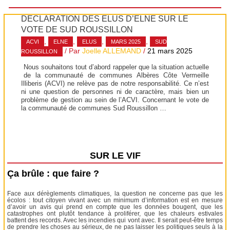
DÉCLARATION DES ÉLUS D’ELNE SUR LE
VOTE DE SUD ROUSSILLON
,
,
,
,
ACVI
ELNE
ELUS
MARS 2025
SUD
/ Par
Joelle ALLEMAND
/
21 mars 2025
ROUSSILLON
Nous souhaitons tout d’abord rappeler que la situation actuelle
de la communauté de communes Albères Côte Vermeille
Illiberis (ACVI) ne relève pas de notre responsabilité. Ce n’est
ni une question de personnes ni de caractère, mais bien un
problème de gestion au sein de l’ACVI. Concernant le vote de
la communauté de communes Sud Roussillon …
SUR LE VIF
Ça brûle : que faire ?
Face aux dérèglements climatiques, la question ne concerne pas que les
écolos : tout citoyen vivant avec un minimum d’information est en mesure
d’avoir un avis qui prend en compte que les données bougent, que les
catastrophes ont plutôt tendance à proliférer, que les chaleurs estivales
battent des records. Avec les incendies qui vont avec. Il serait peut-être temps
de prendre les choses au sérieux, de ne pas laisser les politiques seuls à la