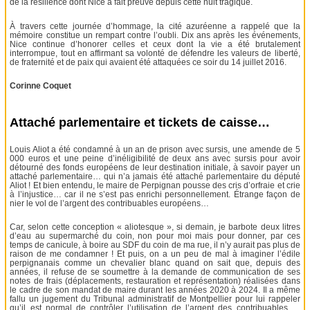
de la résilience dont Nice a fait preuve depuis cette nuit tragique.
À travers cette journée d’hommage, la cité azuréenne a rappelé que la
mémoire constitue un rempart contre l’oubli. Dix ans après les événements,
Nice continue d’honorer celles et ceux dont la vie a été brutalement
interrompue, tout en affirmant sa volonté de défendre les valeurs de liberté,
de fraternité et de paix qui avaient été attaquées ce soir du 14 juillet 2016.
Corinne Coquet
Attaché parlementaire et tickets de caisse…
Louis Aliot a été condamné à un an de prison avec sursis, une amende de 5
000 euros et une peine d’inéligibilité de deux ans avec sursis pour avoir
détourné des fonds européens de leur destination initiale, à savoir payer un
attaché parlementaire… qui n’a jamais été attaché parlementaire du député
Aliot ! Et bien entendu, le maire de Perpignan pousse des cris d’orfraie et crie
à l’injustice… car il ne s’est pas enrichi personnellement. Étrange façon de
nier le vol de l’argent des contribuables européens…
Car, selon cette conception « aliotesque », si demain, je barbote deux litres
d’eau au supermarché du coin, non pour moi mais pour donner, par ces
temps de canicule, à boire au SDF du coin de ma rue, il n’y aurait pas plus de
raison de me condamner ! Et puis, on a un peu de mal à imaginer l’édile
perpignanais comme un chevalier blanc quand on sait que, depuis des
années, il refuse de se soumettre à la demande de communication de ses
notes de frais (déplacements, restauration et représentation) réalisées dans
le cadre de son mandat de maire durant les années 2020 à 2024. Il a même
fallu un jugement du Tribunal administratif de Montpellier pour lui rappeler
qu’il est normal de contrôler l’utilisation de l’argent des contribuables …