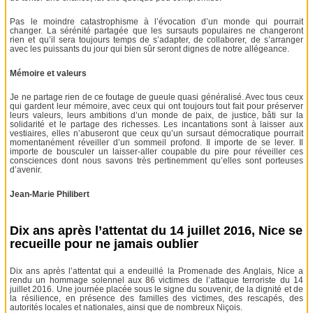
Pas le moindre catastrophisme à l’évocation d’un monde qui pourrait
changer. La sérénité partagée que les sursauts populaires ne changeront
rien et qu’il sera toujours temps de s’adapter, de collaborer, de s’arranger
avec les puissants du jour qui bien sûr seront dignes de notre allégeance.
Mémoire et valeurs
Je ne partage rien de ce foutage de gueule quasi généralisé. Avec tous ceux
qui gardent leur mémoire, avec ceux qui ont toujours tout fait pour préserver
leurs valeurs, leurs ambitions d’un monde de paix, de justice, bâti sur la
solidarité et le partage des richesses. Les incantations sont à laisser aux
vestiaires, elles n’abuseront que ceux qu’un sursaut démocratique pourrait
momentanément réveiller d’un sommeil profond. Il importe de se lever. Il
importe de bousculer un laisser-aller coupable du pire pour réveiller ces
consciences dont nous savons très pertinemment qu’elles sont porteuses
d’avenir.
Jean-Marie Philibert
Dix ans après l’attentat du 14 juillet 2016, Nice se
recueille pour ne jamais oublier
Dix ans après l’attentat qui a endeuillé la Promenade des Anglais, Nice a
rendu un hommage solennel aux 86 victimes de l’attaque terroriste du 14
juillet 2016. Une journée placée sous le signe du souvenir, de la dignité et de
la résilience, en présence des familles des victimes, des rescapés, des
autorités locales et nationales, ainsi que de nombreux Niçois.