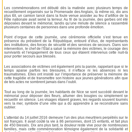
Les commémorations ont débuté dès la matinée avec plusieurs temps de
recueillement organisés sur la Promenade des Anglais, là même où, dix ans
plus tôt, un camion lancé dans la foule venue assister au feu d’artifice de la
Fête nationale avait semé la terreur. Au fil de la journée, des gerbes ont été
déposées devant le mémorial, tandis qu’une minute de silence a rassemblé
plusieurs centaines de personnes dans une profonde émotion.
Point d’orgue de cette journée, une cérémonie officielle s’est tenue en
présence du président de la République, entouré d’élus, de représentants
des institutions, des forces de sécurité et des services de secours. Dans son
intervention, le chef de l’État a salué la mémoire des victimes, le courage des
survivants et l’engagement de tous ceux qui étaient intervenus cette nuit-là
pour porter secours aux blessés.
Les associations de victimes ont également pris la parole, rappelant que si le
temps apaise parfois les blessures, il n’efface ni les absences ni les
traumatismes. Elles ont insisté sur l’importance de préserver la mémoire de
cette tragédie et de transmettre son histoire aux jeunes générations afin que
de tels actes ne sombrent jamais dans l’oubli.
Tout au long de la journée, les habitants de Nice se sont succédé devant le
mémorial pour déposer des fleurs, allumer des bougies ou simplement se
recueillir en silence. Les visages étaient graves, les regards souvent tournés
vers la mer, symbole d’une ville qui a dû apprendre à se reconstruire sans
oublier.
L’attentat du 14 juillet 2016 demeure l’un des plus meurtriers perpétrés sur le
sol français. Il avait coûté la vie à 86 personnes, dont 15 enfants, et fait plus
de 450 blessés. Dix ans plus tard, la douleur reste vive pour de nombreuses
familles, mais cette commémoration témoigne également de la solidarité et