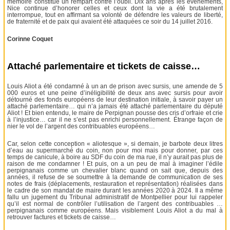
mémoire constitue un rempart contre l’oubli. Dix ans après les événements,
Nice continue d’honorer celles et ceux dont la vie a été brutalement
interrompue, tout en affirmant sa volonté de défendre les valeurs de liberté,
de fraternité et de paix qui avaient été attaquées ce soir du 14 juillet 2016.
Corinne Coquet
Attaché parlementaire et tickets de caisse…
Louis Aliot a été condamné à un an de prison avec sursis, une amende de 5
000 euros et une peine d’inéligibilité de deux ans avec sursis pour avoir
détourné des fonds européens de leur destination initiale, à savoir payer un
attaché parlementaire… qui n’a jamais été attaché parlementaire du député
Aliot ! Et bien entendu, le maire de Perpignan pousse des cris d’orfraie et crie
à l’injustice… car il ne s’est pas enrichi personnellement. Étrange façon de
nier le vol de l’argent des contribuables européens…
Car, selon cette conception « aliotesque », si demain, je barbote deux litres
d’eau au supermarché du coin, non pour moi mais pour donner, par ces
temps de canicule, à boire au SDF du coin de ma rue, il n’y aurait pas plus de
raison de me condamner ! Et puis, on a un peu de mal à imaginer l’édile
perpignanais comme un chevalier blanc quand on sait que, depuis des
années, il refuse de se soumettre à la demande de communication de ses
notes de frais (déplacements, restauration et représentation) réalisées dans
le cadre de son mandat de maire durant les années 2020 à 2024. Il a même
fallu un jugement du Tribunal administratif de Montpellier pour lui rappeler
qu’il est normal de contrôler l’utilisation de l’argent des contribuables …
perpignanais comme européens. Mais visiblement Louis Aliot a du mal à
retrouver factures et tickets de caisse…