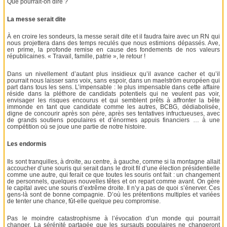
Que pourrait-on dire ?
La messe serait dite
À en croire les sondeurs, la messe serait dite et il faudra faire avec un RN qui
nous projettera dans des temps reculés que nous estimions dépassés. Ave,
en prime, la profonde remise en cause des fondements de nos valeurs
républicaines. « Travail, famille, patrie », le retour !
Dans un nivellement d’autant plus insidieux qu’il avance cacher et qu’il
pourrait nous laisser sans voix, sans espoir, dans un maelström européen qui
part dans tous les sens. L’impensable : le plus impensable dans cette affaire
réside dans la pléthore de candidats potentiels qui ne veulent pas voir,
envisager les risques encourus et qui semblent prêts à affronter la bête
immonde en tant que candidate comme les autres, BCBG, dédiabolisée,
digne de concourir après son père, après ses tentatives infructueuses, avec
de grands soutiens populaires et d’énormes appuis financiers … à une
compétition où se joue une partie de notre histoire.
Les endormis
Ils sont tranquilles, à droite, au centre, à gauche, comme si la montagne allait
accoucher d’une souris qui serait dans le droit fil d’une élection présidentielle
comme une autre, qui ferait ce que toutes les souris ont fait : un changement
de personnels, quelques nouvelles têtes et on repart comme avant. On gère
le capital avec une souris d’extrême droite. Il n’y a pas de quoi s’énerver. Ces
gens-là sont de bonne compagnie. D’où les prétentions multiples et variées
de tenter une chance, fût-elle quelque peu compromise.
Pas le moindre catastrophisme à l’évocation d’un monde qui pourrait
changer. La sérénité partagée que les sursauts populaires ne changeront