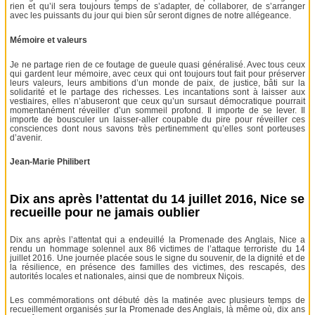
rien et qu’il sera toujours temps de s’adapter, de collaborer, de s’arranger
avec les puissants du jour qui bien sûr seront dignes de notre allégeance.
Mémoire et valeurs
Je ne partage rien de ce foutage de gueule quasi généralisé. Avec tous ceux
qui gardent leur mémoire, avec ceux qui ont toujours tout fait pour préserver
leurs valeurs, leurs ambitions d’un monde de paix, de justice, bâti sur la
solidarité et le partage des richesses. Les incantations sont à laisser aux
vestiaires, elles n’abuseront que ceux qu’un sursaut démocratique pourrait
momentanément réveiller d’un sommeil profond. Il importe de se lever. Il
importe de bousculer un laisser-aller coupable du pire pour réveiller ces
consciences dont nous savons très pertinemment qu’elles sont porteuses
d’avenir.
Jean-Marie Philibert
Dix ans après l’attentat du 14 juillet 2016, Nice se
recueille pour ne jamais oublier
Dix ans après l’attentat qui a endeuillé la Promenade des Anglais, Nice a
rendu un hommage solennel aux 86 victimes de l’attaque terroriste du 14
juillet 2016. Une journée placée sous le signe du souvenir, de la dignité et de
la résilience, en présence des familles des victimes, des rescapés, des
autorités locales et nationales, ainsi que de nombreux Niçois.
Les commémorations ont débuté dès la matinée avec plusieurs temps de
recueillement organisés sur la Promenade des Anglais, là même où, dix ans