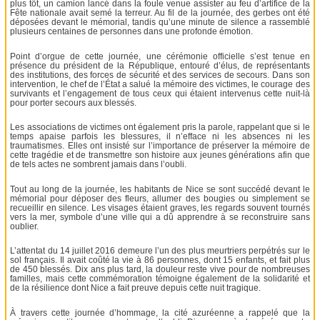
plus tôt, un camion lancé dans la foule venue assister au feu d’artifice de la
Fête nationale avait semé la terreur. Au fil de la journée, des gerbes ont été
déposées devant le mémorial, tandis qu’une minute de silence a rassemblé
plusieurs centaines de personnes dans une profonde émotion.
Point d’orgue de cette journée, une cérémonie officielle s’est tenue en
présence du président de la République, entouré d’élus, de représentants
des institutions, des forces de sécurité et des services de secours. Dans son
intervention, le chef de l’État a salué la mémoire des victimes, le courage des
survivants et l’engagement de tous ceux qui étaient intervenus cette nuit-là
pour porter secours aux blessés.
Les associations de victimes ont également pris la parole, rappelant que si le
temps apaise parfois les blessures, il n’efface ni les absences ni les
traumatismes. Elles ont insisté sur l’importance de préserver la mémoire de
cette tragédie et de transmettre son histoire aux jeunes générations afin que
de tels actes ne sombrent jamais dans l’oubli.
Tout au long de la journée, les habitants de Nice se sont succédé devant le
mémorial pour déposer des fleurs, allumer des bougies ou simplement se
recueillir en silence. Les visages étaient graves, les regards souvent tournés
vers la mer, symbole d’une ville qui a dû apprendre à se reconstruire sans
oublier.
L’attentat du 14 juillet 2016 demeure l’un des plus meurtriers perpétrés sur le
sol français. Il avait coûté la vie à 86 personnes, dont 15 enfants, et fait plus
de 450 blessés. Dix ans plus tard, la douleur reste vive pour de nombreuses
familles, mais cette commémoration témoigne également de la solidarité et
de la résilience dont Nice a fait preuve depuis cette nuit tragique.
À travers cette journée d’hommage, la cité azuréenne a rappelé que la