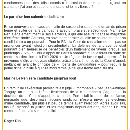
condamnés pour des faits commis à l’occasion de leur mandat », tout en
clamant « j’ai une éthique, une morale, et je m’y tiens » ?
Le pari d’un lent calendrier judiciaire
En se pourvoyant en cassation, afin de suspendre sa peine d’un an de prison
ferme et éviter de faire campagne avec un bracelet électronique, Marine Le
Pen a également menti à ses électeurs, à qui elle assurait dans le magazine
d’extrême droite Causeur, en novembre dernier, qu’elle ne soumettrait pas sa
candidature à un pourvoi… Pour le RN , la Cour de cassation ne doit pas se
prononcer avant l’élection présidentielle. La défense de la prévenue était
pourtant bien heureuse de bénéficier d’un traitement de faveur lorsque, au
printemps 2025, la Cour d’appel de Paris a annoncé qu’elle ferait en sorte de
rendre sa décision « à l’été 2026 ». Un régime de faveur qui a permis à la
prévenue d’être à nouveau éligible, grâce à la clémence de la Cour d’appel,
mettant en avant le principe de « liberté de candidature » pour réduire la
peine d’inéligibilité à quinze mois ferme (ainsi que trente avec sursis).
Marine Le Pen sera candidate jusqu’au bout
Un retour de l’exécution provisoire est jugé « improbable » par Jean-Philippe
Tanguy, un des plus fidèles lieutenants de la « patronne » Car, depuis la
décision de la Cour d’appel, le camp Le Pen a fait le plein de confiance,
persuadé que, désormais, aucune juridiction n’osera priver les électeurs
d’une candidate, qui plus est peu de temps avant l’élection. Après avoir sali,
insulté, méprisé la justice et les magistrats depuis dix ans, Marine Le Pen
compte désormais sur leur sollicitude.
Roger Rio