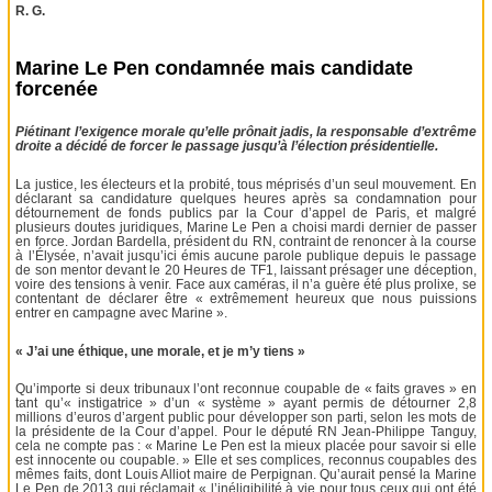
R. G.
Marine Le Pen condamnée mais candidate
forcenée
Piétinant l’exigence morale qu’elle prônait jadis, la responsable d’extrême
droite a décidé de forcer le passage jusqu’à l’élection présidentielle.
La justice, les électeurs et la probité, tous méprisés d’un seul mouvement. En
déclarant sa candidature quelques heures après sa condamnation pour
détournement de fonds publics par la Cour d’appel de Paris, et malgré
plusieurs doutes juridiques, Marine Le Pen a choisi mardi dernier de passer
en force. Jordan Bardella, président du RN, contraint de renoncer à la course
à l’Élysée, n’avait jusqu’ici émis aucune parole publique depuis le passage
de son mentor devant le 20 Heures de TF1, laissant présager une déception,
voire des tensions à venir. Face aux caméras, il n’a guère été plus prolixe, se
contentant de déclarer être « extrêmement heureux que nous puissions
entrer en campagne avec Marine ».
« J’ai une éthique, une morale, et je m’y tiens »
Qu’importe si deux tribunaux l’ont reconnue coupable de « faits graves » en
tant qu’« instigatrice » d’un « système » ayant permis de détourner 2,8
millions d’euros d’argent public pour développer son parti, selon les mots de
la présidente de la Cour d’appel. Pour le député RN Jean-Philippe Tanguy,
cela ne compte pas : « Marine Le Pen est la mieux placée pour savoir si elle
est innocente ou coupable. » Elle et ses complices, reconnus coupables des
mêmes faits, dont Louis Alliot maire de Perpignan. Qu’aurait pensé la Marine
Le Pen de 2013 qui réclamait « l’inéligibilité à vie pour tous ceux qui ont été