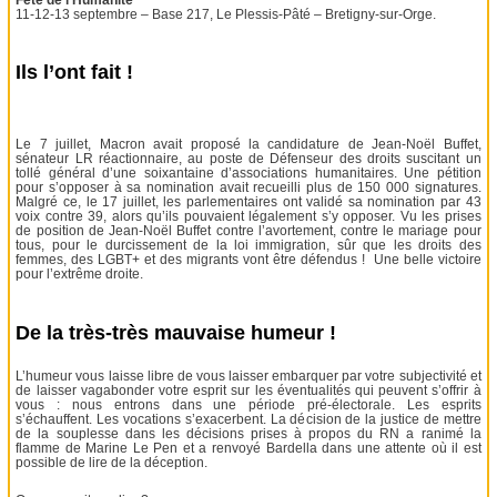
11-12-13 septembre – Base 217, Le Plessis-Pâté – Bretigny-sur-Orge.
Ils l’ont fait !
Le 7 juillet, Macron avait proposé la candidature de Jean-Noël Buffet,
sénateur LR réactionnaire, au poste de Défenseur des droits suscitant un
tollé général d’une soixantaine d’associations humanitaires. Une pétition
pour s’opposer à sa nomination avait recueilli plus de 150 000 signatures.
Malgré ce, le 17 juillet, les parlementaires ont validé sa nomination par 43
voix contre 39, alors qu’ils pouvaient légalement s’y opposer. Vu les prises
de position de Jean-Noël Buffet contre l’avortement, contre le mariage pour
tous, pour le durcissement de la loi immigration, sûr que les droits des
femmes, des LGBT+ et des migrants vont être défendus ! Une belle victoire
pour l’extrême droite.
De la très-très mauvaise humeur !
L’humeur vous laisse libre de vous laisser embarquer par votre subjectivité et
de laisser vagabonder votre esprit sur les éventualités qui peuvent s’offrir à
vous : nous entrons dans une période pré-électorale. Les esprits
s’échauffent. Les vocations s’exacerbent. La décision de la justice de mettre
de la souplesse dans les décisions prises à propos du RN a ranimé la
flamme de Marine Le Pen et a renvoyé Bardella dans une attente où il est
possible de lire de la déception.