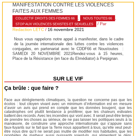
MANIFESTATION CONTRE LES VIOLENCES
FAITES AUX FEMMES
,
,
COLLECTIF DROITS DES FEMMES 66
NOUS TOUTES 66
/ Par
STOP AUX VIOLENCES SEXISTES ET SEXUELLES
Redaction LETC
/
16 novembre 2021
Nous vous rappelons notre appel à manifester, dans le cadre
de la journée internationale des luttes contre les violences
conjugales, en partenariat avec le CDDF66 et Noustoutes :
SAMEDI 20 NOVEMBRE 2021Rendez-vous à 15 heures,
Place de la Résistance (en face du Elmédiator) à Perpignan.
SUR LE VIF
Ça brûle : que faire ?
Face aux dérèglements climatiques, la question ne concerne pas que les
écolos : tout citoyen vivant avec un minimum d’information est en mesure
d’avoir un avis qui prend en compte que les données bougent, que les
catastrophes ont plutôt tendance à proliférer, que les chaleurs estivales
battent des records. Avec les incendies qui vont avec. Il serait peut-être temps
de prendre les choses au sérieux, de ne pas laisser les politiques seuls à la
manœuvre, de construire une approche internationale qui s’appuie sans
faux-fuyants sur le fait que la Terre nous appartient à tous, qu’elle veut peut-
être nous dire qu’il ne serait pas inutile de modifier nos habitudes, que les
prophètes de malheur, aussi puissants soient-ils, qui alimentent le déni,