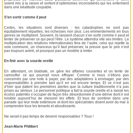
soient mis à la raison et sortent d’optimismes inconsidérés qui les enferment
dans une béatitude coupable.
S’en sortir comme il peut
Certes, les situations sont diverses : les catastrophes ne sont pas
équitablement réparties, les richesses non plus. Les emmerdements en tous
genres se multiplient. Souvent, ils laissent chacun s’en sortir comme il peut et
tenter de préserver ce qui peut l’être. Le système atteindra vite ses limites. La
multiplication des relations internationales fera de l’autre, celui qui rejette la
voie commune, un chanceux qu’il faut préserver, la preuve que le pire n’est
pas toujours avéré, et pourquoi pas un modèle à imiter.
En finir avec la sourde oreille
En attendant, on blablate, on gère les affaires courantes et on tente de
camoufler ce qui pourrait nous effrayer. Comme si nous n’étions pas
concernés par une note à payer, par des adaptations à envisager, par des
responsabilités à prendre tant qu’il en est encore temps. Et ce n’est pas
d’hier que datent les premières alertes que la culture traditionnelle n’a pas
prises au sérieux. Le personnel politique a fait la sourde oreille et a laissé les
écolos patentés s’occuper de façon très désordonnée d’une dérive dont il est
loisible aujourd’hui de mesurer les effets. Et tous de sombrer dans une
panade qui leur reste extérieure et dont les spécialistes disent avoir du mal à
comprendre tous les tenants et aboutissants.
Ne serait-il pas temps de devenir responsables ? Tous !
Jean-Marie Philibert