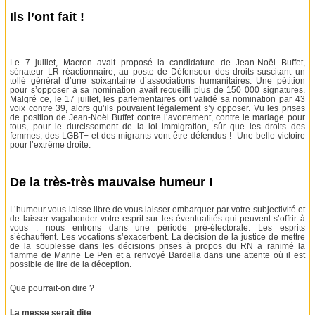
Ils l’ont fait !
Le 7 juillet, Macron avait proposé la candidature de Jean-Noël Buffet,
sénateur LR réactionnaire, au poste de Défenseur des droits suscitant un
tollé général d’une soixantaine d’associations humanitaires. Une pétition
pour s’opposer à sa nomination avait recueilli plus de 150 000 signatures.
Malgré ce, le 17 juillet, les parlementaires ont validé sa nomination par 43
voix contre 39, alors qu’ils pouvaient légalement s’y opposer. Vu les prises
de position de Jean-Noël Buffet contre l’avortement, contre le mariage pour
tous, pour le durcissement de la loi immigration, sûr que les droits des
femmes, des LGBT+ et des migrants vont être défendus ! Une belle victoire
pour l’extrême droite.
De la très-très mauvaise humeur !
L’humeur vous laisse libre de vous laisser embarquer par votre subjectivité et
de laisser vagabonder votre esprit sur les éventualités qui peuvent s’offrir à
vous : nous entrons dans une période pré-électorale. Les esprits
s’échauffent. Les vocations s’exacerbent. La décision de la justice de mettre
de la souplesse dans les décisions prises à propos du RN a ranimé la
flamme de Marine Le Pen et a renvoyé Bardella dans une attente où il est
possible de lire de la déception.
Que pourrait-on dire ?
La messe serait dite