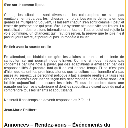
S’en sortir comme il peut
Certes, les situations sont diverses : les catastrophes ne sont pas
équitablement réparties, les richesses non plus. Les emmerdements en tous
genres se multiplient. Souvent, ils laissent chacun s’en sortir comme il peut et
tenter de préserver ce qui peut l’être. Le système atteindra vite ses limites. La
multiplication des relations internationales fera de l’autre, celui qui rejette la
voie commune, un chanceux qu’il faut préserver, la preuve que le pire n’est
pas toujours avéré, et pourquoi pas un modèle à imiter.
En finir avec la sourde oreille
En attendant, on blablate, on gère les affaires courantes et on tente de
camoufler ce qui pourrait nous effrayer. Comme si nous n’étions pas
concernés par une note à payer, par des adaptations à envisager, par des
responsabilités à prendre tant qu’il en est encore temps. Et ce n’est pas
d’hier que datent les premières alertes que la culture traditionnelle n’a pas
prises au sérieux. Le personnel politique a fait la sourde oreille et a laissé les
écolos patentés s’occuper de façon très désordonnée d’une dérive dont il est
loisible aujourd’hui de mesurer les effets. Et tous de sombrer dans une
panade qui leur reste extérieure et dont les spécialistes disent avoir du mal à
comprendre tous les tenants et aboutissants.
Ne serait-il pas temps de devenir responsables ? Tous !
Jean-Marie Philibert
Annonces – Rendez-vous – Événements du