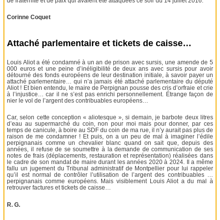
de fraternité et de paix qui avaient été attaquées ce soir du 14 juillet 2016.
Corinne Coquet
Attaché parlementaire et tickets de caisse…
Louis Aliot a été condamné à un an de prison avec sursis, une amende de 5
000 euros et une peine d’inéligibilité de deux ans avec sursis pour avoir
détourné des fonds européens de leur destination initiale, à savoir payer un
attaché parlementaire… qui n’a jamais été attaché parlementaire du député
Aliot ! Et bien entendu, le maire de Perpignan pousse des cris d’orfraie et crie
à l’injustice… car il ne s’est pas enrichi personnellement. Étrange façon de
nier le vol de l’argent des contribuables européens…
Car, selon cette conception « aliotesque », si demain, je barbote deux litres
d’eau au supermarché du coin, non pour moi mais pour donner, par ces
temps de canicule, à boire au SDF du coin de ma rue, il n’y aurait pas plus de
raison de me condamner ! Et puis, on a un peu de mal à imaginer l’édile
perpignanais comme un chevalier blanc quand on sait que, depuis des
années, il refuse de se soumettre à la demande de communication de ses
notes de frais (déplacements, restauration et représentation) réalisées dans
le cadre de son mandat de maire durant les années 2020 à 2024. Il a même
fallu un jugement du Tribunal administratif de Montpellier pour lui rappeler
qu’il est normal de contrôler l’utilisation de l’argent des contribuables …
perpignanais comme européens. Mais visiblement Louis Aliot a du mal à
retrouver factures et tickets de caisse…
R. G.