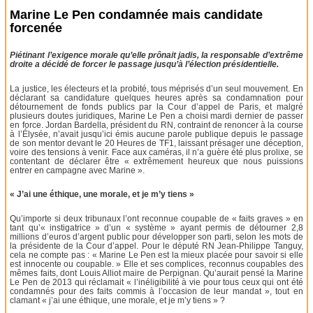
Marine Le Pen condamnée mais candidate
forcenée
Piétinant l’exigence morale qu’elle prônait jadis, la responsable d’extrême
droite a décidé de forcer le passage jusqu’à l’élection présidentielle.
La justice, les électeurs et la probité, tous méprisés d’un seul mouvement. En
déclarant sa candidature quelques heures après sa condamnation pour
détournement de fonds publics par la Cour d’appel de Paris, et malgré
plusieurs doutes juridiques, Marine Le Pen a choisi mardi dernier de passer
en force. Jordan Bardella, président du RN, contraint de renoncer à la course
à l’Élysée, n’avait jusqu’ici émis aucune parole publique depuis le passage
de son mentor devant le 20 Heures de TF1, laissant présager une déception,
voire des tensions à venir. Face aux caméras, il n’a guère été plus prolixe, se
contentant de déclarer être « extrêmement heureux que nous puissions
entrer en campagne avec Marine ».
« J’ai une éthique, une morale, et je m’y tiens »
Qu’importe si deux tribunaux l’ont reconnue coupable de « faits graves » en
tant qu’« instigatrice » d’un « système » ayant permis de détourner 2,8
millions d’euros d’argent public pour développer son parti, selon les mots de
la présidente de la Cour d’appel. Pour le député RN Jean-Philippe Tanguy,
cela ne compte pas : « Marine Le Pen est la mieux placée pour savoir si elle
est innocente ou coupable. » Elle et ses complices, reconnus coupables des
mêmes faits, dont Louis Alliot maire de Perpignan. Qu’aurait pensé la Marine
Le Pen de 2013 qui réclamait « l’inéligibilité à vie pour tous ceux qui ont été
condamnés pour des faits commis à l’occasion de leur mandat », tout en
clamant « j’ai une éthique, une morale, et je m’y tiens » ?