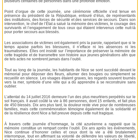
plusieurs centaines de personnes dans une profonde émotion.
Point d’orgue de cette journée, une cérémonie officielle s’est tenue en
présence du président de la République, entouré d’élus, de représentants
des institutions, des forces de sécurité et des services de secours. Dans son
intervention, le chef de l’État a salué la mémoire des victimes, le courage des
survivants et l’engagement de tous ceux qui étaient intervenus cette nuit-là
pour porter secours aux blessés.
Les associations de victimes ont également pris la parole, rappelant que si le
temps apaise parfois les blessures, il n’efface ni les absences ni les
traumatismes. Elles ont insisté sur l’importance de préserver la mémoire de
cette tragédie et de transmettre son histoire aux jeunes générations afin que
de tels actes ne sombrent jamais dans l’oubli.
Tout au long de la journée, les habitants de Nice se sont succédé devant le
mémorial pour déposer des fleurs, allumer des bougies ou simplement se
recueillir en silence. Les visages étaient graves, les regards souvent tournés
vers la mer, symbole d’une ville qui a dû apprendre à se reconstruire sans
oublier.
L’attentat du 14 juillet 2016 demeure l’un des plus meurtriers perpétrés sur le
sol français. Il avait coûté la vie à 86 personnes, dont 15 enfants, et fait plus
de 450 blessés. Dix ans plus tard, la douleur reste vive pour de nombreuses
familles, mais cette commémoration témoigne également de la solidarité et
de la résilience dont Nice a fait preuve depuis cette nuit tragique.
À travers cette journée d’hommage, la cité azuréenne a rappelé que la
mémoire constitue un rempart contre l’oubli. Dix ans après les événements,
Nice continue d’honorer celles et ceux dont la vie a été brutalement
interrompue, tout en affirmant sa volonté de défendre les valeurs de liberté,