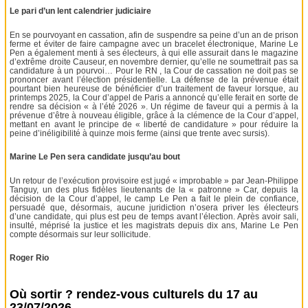
Le pari d’un lent calendrier judiciaire
En se pourvoyant en cassation, afin de suspendre sa peine d’un an de prison
ferme et éviter de faire campagne avec un bracelet électronique, Marine Le
Pen a également menti à ses électeurs, à qui elle assurait dans le magazine
d’extrême droite Causeur, en novembre dernier, qu’elle ne soumettrait pas sa
candidature à un pourvoi… Pour le RN , la Cour de cassation ne doit pas se
prononcer avant l’élection présidentielle. La défense de la prévenue était
pourtant bien heureuse de bénéficier d’un traitement de faveur lorsque, au
printemps 2025, la Cour d’appel de Paris a annoncé qu’elle ferait en sorte de
rendre sa décision « à l’été 2026 ». Un régime de faveur qui a permis à la
prévenue d’être à nouveau éligible, grâce à la clémence de la Cour d’appel,
mettant en avant le principe de « liberté de candidature » pour réduire la
peine d’inéligibilité à quinze mois ferme (ainsi que trente avec sursis).
Marine Le Pen sera candidate jusqu’au bout
Un retour de l’exécution provisoire est jugé « improbable » par Jean-Philippe
Tanguy, un des plus fidèles lieutenants de la « patronne » Car, depuis la
décision de la Cour d’appel, le camp Le Pen a fait le plein de confiance,
persuadé que, désormais, aucune juridiction n’osera priver les électeurs
d’une candidate, qui plus est peu de temps avant l’élection. Après avoir sali,
insulté, méprisé la justice et les magistrats depuis dix ans, Marine Le Pen
compte désormais sur leur sollicitude.
Roger Rio
Où sortir ? rendez-vous culturels du 17 au
23/07/2026