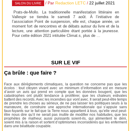
/ Par
Redaction LETC
/
22 juillet 2021
SALON DU LIVRE
Prats-de-Mollo. La traditionnelle manifestation littéraire en
Vallespir se tiendra le samedi 7 août. À l’initiative de
l’association Point de suspension, elle est, chaque année, un
moment fort de rencontres et de débats autour du livre et de la
lecture, une attention particulière étant portée à la jeunesse.
Pour cette édition 2021 intitulée Climat.s, plus de …
SUR LE VIF
Ça brûle : que faire ?
Face aux dérèglements climatiques, la question ne concerne pas que les
écolos : tout citoyen vivant avec un minimum d’information est en mesure
d’avoir un avis qui prend en compte que les données bougent, que les
catastrophes ont plutôt tendance à proliférer, que les chaleurs estivales
battent des records. Avec les incendies qui vont avec. Il serait peut-être temps
de prendre les choses au sérieux, de ne pas laisser les politiques seuls à la
manœuvre, de construire une approche internationale qui s’appuie sans
faux-fuyants sur le fait que la Terre nous appartient à tous, qu’elle veut peut-
être nous dire qu’il ne serait pas inutile de modifier nos habitudes, que les
prophètes de malheur, aussi puissants soient-ils, qui alimentent le déni,
soient mis à la raison et sortent d’optimismes inconsidérés qui les enferment
dans une béatitude coupable.