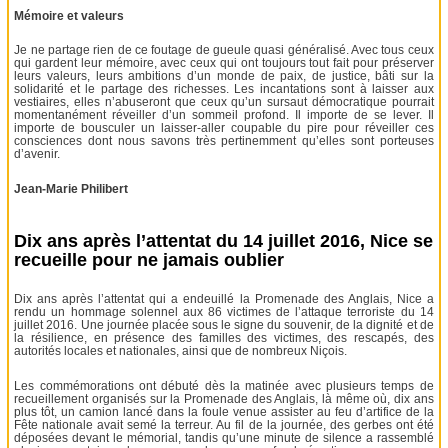
Mémoire et valeurs
Je ne partage rien de ce foutage de gueule quasi généralisé. Avec tous ceux
qui gardent leur mémoire, avec ceux qui ont toujours tout fait pour préserver
leurs valeurs, leurs ambitions d’un monde de paix, de justice, bâti sur la
solidarité et le partage des richesses. Les incantations sont à laisser aux
vestiaires, elles n’abuseront que ceux qu’un sursaut démocratique pourrait
momentanément réveiller d’un sommeil profond. Il importe de se lever. Il
importe de bousculer un laisser-aller coupable du pire pour réveiller ces
consciences dont nous savons très pertinemment qu’elles sont porteuses
d’avenir.
Jean-Marie Philibert
Dix ans après l’attentat du 14 juillet 2016, Nice se
recueille pour ne jamais oublier
Dix ans après l’attentat qui a endeuillé la Promenade des Anglais, Nice a
rendu un hommage solennel aux 86 victimes de l’attaque terroriste du 14
juillet 2016. Une journée placée sous le signe du souvenir, de la dignité et de
la résilience, en présence des familles des victimes, des rescapés, des
autorités locales et nationales, ainsi que de nombreux Niçois.
Les commémorations ont débuté dès la matinée avec plusieurs temps de
recueillement organisés sur la Promenade des Anglais, là même où, dix ans
plus tôt, un camion lancé dans la foule venue assister au feu d’artifice de la
Fête nationale avait semé la terreur. Au fil de la journée, des gerbes ont été
déposées devant le mémorial, tandis qu’une minute de silence a rassemblé