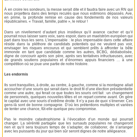
À en croire les sondeurs, la messe serait dite et il faudra faire avec un RN qui
nous projettera dans des temps reculés que nous estimions dépassés. Ave,
en prime, la profonde remise en cause des fondements de nos valeurs
républicaines. « Travail, famille, patrie », le retour !
Dans un nivellement d’autant plus insidieux qu’il avance cacher et qu’il
pourrait nous laisser sans voix, sans espoir, dans un maelström européen qui
part dans tous les sens. L’impensable : le plus impensable dans cette affaire
réside dans la pléthore de candidats potentiels qui ne veulent pas voir,
envisager les risques encourus et qui semblent prêts à affronter la bête
immonde en tant que candidate comme les autres, BCBG, dédiabolisée,
digne de concourir après son père, après ses tentatives infructueuses, avec
de grands soutiens populaires et d’énormes appuis financiers … à une
compétition où se joue une partie de notre histoire.
Les endormis
Ils sont tranquilles, à droite, au centre, à gauche, comme si la montagne allait
accoucher d’une souris qui serait dans le droit fil d’une élection présidentielle
comme une autre, qui ferait ce que toutes les souris ont fait : un changement
de personnels, quelques nouvelles têtes et on repart comme avant. On gère
le capital avec une souris d’extrême droite. Il n’y a pas de quoi s’énerver. Ces
gens-là sont de bonne compagnie. D’où les prétentions multiples et variées
de tenter une chance, fût-elle quelque peu compromise.
Pas le moindre catastrophisme à l’évocation d’un monde qui pourrait
changer. La sérénité partagée que les sursauts populaires ne changeront
rien et qu’il sera toujours temps de s’adapter, de collaborer, de s’arranger
avec les puissants du jour qui bien sûr seront dignes de notre allégeance.