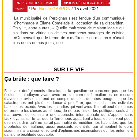
,
RN VISION DES FEMMES
VISION RÉTROGRADE DE LA
/ Par
Nicole GASPON
/
15 avril 2021
FEMME
La municipalité de Perpignan s’est fendue d’un communiqué
d’hommage à Éliane Comelade à l’occasion de sa disparition.
On y lit, entre autres, « Quelle maîtresse de maison locale qui
n’a dans sa vitrine un de ses nombreux ouvrages de cuisine
»On pensait que le terme de « maîtresse de maison » n’avait
plus cours de nos jours, que …
SUR LE VIF
Ça brûle : que faire ?
Face aux dérèglements climatiques, la question ne concerne pas que les
écolos : tout citoyen vivant avec un minimum d’information est en mesure
d’avoir un avis qui prend en compte que les données bougent, que les
catastrophes ont plutôt tendance à proliférer, que les chaleurs estivales
battent des records. Avec les incendies qui vont avec. Il serait peut-être temps
de prendre les choses au sérieux, de ne pas laisser les politiques seuls à la
manœuvre, de construire une approche internationale qui s’appuie sans
faux-fuyants sur le fait que la Terre nous appartient à tous, qu’elle veut peut-
être nous dire qu’il ne serait pas inutile de modifier nos habitudes, que les
prophètes de malheur, aussi puissants soient-ils, qui alimentent le déni,
soient mis à la raison et sortent d’optimismes inconsidérés qui les enferment
dans une béatitude coupable.