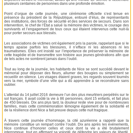
plusieurs centaines de personnes dans une profonde émotion.
Point d’orgue de cette journée, une cérémonie officielle s’est tenue en
présence du président de la République, entouré d’élus, de représentants
des institutions, des forces de sécurité et des services de secours. Dans son
intervention, le chef de l’État a salué la mémoire des victimes, le courage des
survivants et l’engagement de tous ceux qui étaient intervenus cette nuit-là
pour porter secours aux blessés.
Les associations de victimes ont également pris la parole, rappelant que si le
temps apaise parfois les blessures, il n’efface ni les absences ni les
traumatismes. Elles ont insisté sur l’importance de préserver la mémoire de
cette tragédie et de transmettre son histoire aux jeunes générations afin que
de tels actes ne sombrent jamais dans l’oubli.
Tout au long de la journée, les habitants de Nice se sont succédé devant le
mémorial pour déposer des fleurs, allumer des bougies ou simplement se
recueillir en silence. Les visages étaient graves, les regards souvent tournés
vers la mer, symbole d’une ville qui a dû apprendre à se reconstruire sans
oublier.
L’attentat du 14 juillet 2016 demeure l’un des plus meurtriers perpétrés sur le
sol français. Il avait coûté la vie à 86 personnes, dont 15 enfants, et fait plus
de 450 blessés. Dix ans plus tard, la douleur reste vive pour de nombreuses
familles, mais cette commémoration témoigne également de la solidarité et
de la résilience dont Nice a fait preuve depuis cette nuit tragique.
À travers cette journée d’hommage, la cité azuréenne a rappelé que la
mémoire constitue un rempart contre l’oubli. Dix ans après les événements,
Nice continue d’honorer celles et ceux dont la vie a été brutalement
interrompue, tout en affirmant sa volonté de défendre les valeurs de liberté,