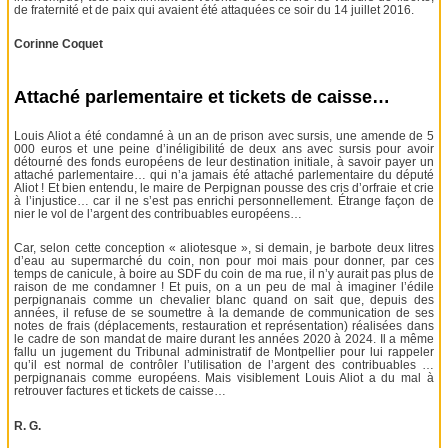
de fraternité et de paix qui avaient été attaquées ce soir du 14 juillet 2016.
Corinne Coquet
Attaché parlementaire et tickets de caisse…
Louis Aliot a été condamné à un an de prison avec sursis, une amende de 5
000 euros et une peine d’inéligibilité de deux ans avec sursis pour avoir
détourné des fonds européens de leur destination initiale, à savoir payer un
attaché parlementaire… qui n’a jamais été attaché parlementaire du député
Aliot ! Et bien entendu, le maire de Perpignan pousse des cris d’orfraie et crie
à l’injustice… car il ne s’est pas enrichi personnellement. Étrange façon de
nier le vol de l’argent des contribuables européens…
Car, selon cette conception « aliotesque », si demain, je barbote deux litres
d’eau au supermarché du coin, non pour moi mais pour donner, par ces
temps de canicule, à boire au SDF du coin de ma rue, il n’y aurait pas plus de
raison de me condamner ! Et puis, on a un peu de mal à imaginer l’édile
perpignanais comme un chevalier blanc quand on sait que, depuis des
années, il refuse de se soumettre à la demande de communication de ses
notes de frais (déplacements, restauration et représentation) réalisées dans
le cadre de son mandat de maire durant les années 2020 à 2024. Il a même
fallu un jugement du Tribunal administratif de Montpellier pour lui rappeler
qu’il est normal de contrôler l’utilisation de l’argent des contribuables …
perpignanais comme européens. Mais visiblement Louis Aliot a du mal à
retrouver factures et tickets de caisse…
R. G.