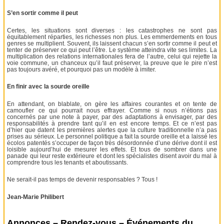
S’en sortir comme il peut
Certes, les situations sont diverses : les catastrophes ne sont pas
équitablement réparties, les richesses non plus. Les emmerdements en tous
genres se multiplient. Souvent, ils laissent chacun s’en sortir comme il peut et
tenter de préserver ce qui peut l’être. Le système atteindra vite ses limites. La
multiplication des relations internationales fera de l’autre, celui qui rejette la
voie commune, un chanceux qu’il faut préserver, la preuve que le pire n’est
pas toujours avéré, et pourquoi pas un modèle à imiter.
En finir avec la sourde oreille
En attendant, on blablate, on gère les affaires courantes et on tente de
camoufler ce qui pourrait nous effrayer. Comme si nous n’étions pas
concernés par une note à payer, par des adaptations à envisager, par des
responsabilités à prendre tant qu’il en est encore temps. Et ce n’est pas
d’hier que datent les premières alertes que la culture traditionnelle n’a pas
prises au sérieux. Le personnel politique a fait la sourde oreille et a laissé les
écolos patentés s’occuper de façon très désordonnée d’une dérive dont il est
loisible aujourd’hui de mesurer les effets. Et tous de sombrer dans une
panade qui leur reste extérieure et dont les spécialistes disent avoir du mal à
comprendre tous les tenants et aboutissants.
Ne serait-il pas temps de devenir responsables ? Tous !
Jean-Marie Philibert
Annonces – Rendez-vous – Événements du