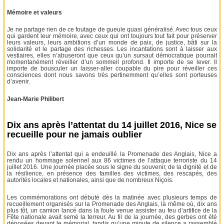
Mémoire et valeurs
Je ne partage rien de ce foutage de gueule quasi généralisé. Avec tous ceux
qui gardent leur mémoire, avec ceux qui ont toujours tout fait pour préserver
leurs valeurs, leurs ambitions d’un monde de paix, de justice, bâti sur la
solidarité et le partage des richesses. Les incantations sont à laisser aux
vestiaires, elles n’abuseront que ceux qu’un sursaut démocratique pourrait
momentanément réveiller d’un sommeil profond. Il importe de se lever. Il
importe de bousculer un laisser-aller coupable du pire pour réveiller ces
consciences dont nous savons très pertinemment qu’elles sont porteuses
d’avenir.
Jean-Marie Philibert
Dix ans après l’attentat du 14 juillet 2016, Nice se
recueille pour ne jamais oublier
Dix ans après l’attentat qui a endeuillé la Promenade des Anglais, Nice a
rendu un hommage solennel aux 86 victimes de l’attaque terroriste du 14
juillet 2016. Une journée placée sous le signe du souvenir, de la dignité et de
la résilience, en présence des familles des victimes, des rescapés, des
autorités locales et nationales, ainsi que de nombreux Niçois.
Les commémorations ont débuté dès la matinée avec plusieurs temps de
recueillement organisés sur la Promenade des Anglais, là même où, dix ans
plus tôt, un camion lancé dans la foule venue assister au feu d’artifice de la
Fête nationale avait semé la terreur. Au fil de la journée, des gerbes ont été
déposées devant le mémorial, tandis qu’une minute de silence a rassemblé