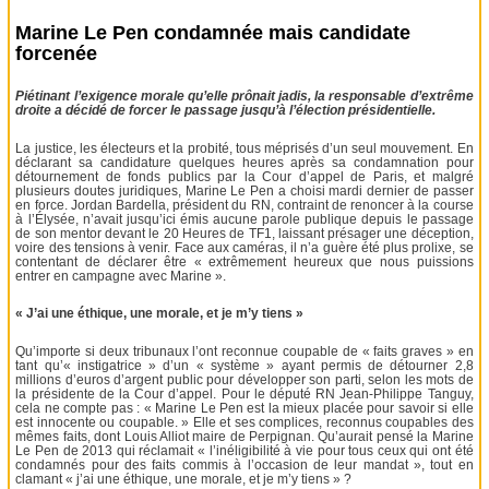
Marine Le Pen condamnée mais candidate
forcenée
Piétinant l’exigence morale qu’elle prônait jadis, la responsable d’extrême
droite a décidé de forcer le passage jusqu’à l’élection présidentielle.
La justice, les électeurs et la probité, tous méprisés d’un seul mouvement. En
déclarant sa candidature quelques heures après sa condamnation pour
détournement de fonds publics par la Cour d’appel de Paris, et malgré
plusieurs doutes juridiques, Marine Le Pen a choisi mardi dernier de passer
en force. Jordan Bardella, président du RN, contraint de renoncer à la course
à l’Élysée, n’avait jusqu’ici émis aucune parole publique depuis le passage
de son mentor devant le 20 Heures de TF1, laissant présager une déception,
voire des tensions à venir. Face aux caméras, il n’a guère été plus prolixe, se
contentant de déclarer être « extrêmement heureux que nous puissions
entrer en campagne avec Marine ».
« J’ai une éthique, une morale, et je m’y tiens »
Qu’importe si deux tribunaux l’ont reconnue coupable de « faits graves » en
tant qu’« instigatrice » d’un « système » ayant permis de détourner 2,8
millions d’euros d’argent public pour développer son parti, selon les mots de
la présidente de la Cour d’appel. Pour le député RN Jean-Philippe Tanguy,
cela ne compte pas : « Marine Le Pen est la mieux placée pour savoir si elle
est innocente ou coupable. » Elle et ses complices, reconnus coupables des
mêmes faits, dont Louis Alliot maire de Perpignan. Qu’aurait pensé la Marine
Le Pen de 2013 qui réclamait « l’inéligibilité à vie pour tous ceux qui ont été
condamnés pour des faits commis à l’occasion de leur mandat », tout en
clamant « j’ai une éthique, une morale, et je m’y tiens » ?