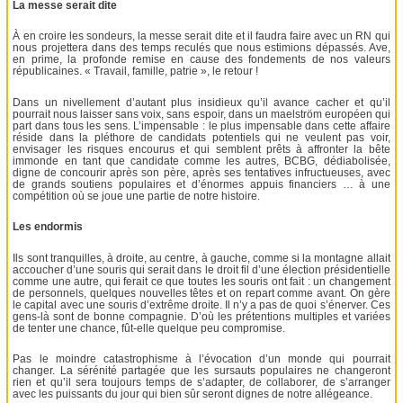
La messe serait dite
À en croire les sondeurs, la messe serait dite et il faudra faire avec un RN qui
nous projettera dans des temps reculés que nous estimions dépassés. Ave,
en prime, la profonde remise en cause des fondements de nos valeurs
républicaines. « Travail, famille, patrie », le retour !
Dans un nivellement d’autant plus insidieux qu’il avance cacher et qu’il
pourrait nous laisser sans voix, sans espoir, dans un maelström européen qui
part dans tous les sens. L’impensable : le plus impensable dans cette affaire
réside dans la pléthore de candidats potentiels qui ne veulent pas voir,
envisager les risques encourus et qui semblent prêts à affronter la bête
immonde en tant que candidate comme les autres, BCBG, dédiabolisée,
digne de concourir après son père, après ses tentatives infructueuses, avec
de grands soutiens populaires et d’énormes appuis financiers … à une
compétition où se joue une partie de notre histoire.
Les endormis
Ils sont tranquilles, à droite, au centre, à gauche, comme si la montagne allait
accoucher d’une souris qui serait dans le droit fil d’une élection présidentielle
comme une autre, qui ferait ce que toutes les souris ont fait : un changement
de personnels, quelques nouvelles têtes et on repart comme avant. On gère
le capital avec une souris d’extrême droite. Il n’y a pas de quoi s’énerver. Ces
gens-là sont de bonne compagnie. D’où les prétentions multiples et variées
de tenter une chance, fût-elle quelque peu compromise.
Pas le moindre catastrophisme à l’évocation d’un monde qui pourrait
changer. La sérénité partagée que les sursauts populaires ne changeront
rien et qu’il sera toujours temps de s’adapter, de collaborer, de s’arranger
avec les puissants du jour qui bien sûr seront dignes de notre allégeance.