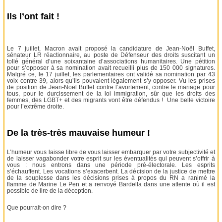
Ils l’ont fait !
Le 7 juillet, Macron avait proposé la candidature de Jean-Noël Buffet,
sénateur LR réactionnaire, au poste de Défenseur des droits suscitant un
tollé général d’une soixantaine d’associations humanitaires. Une pétition
pour s’opposer à sa nomination avait recueilli plus de 150 000 signatures.
Malgré ce, le 17 juillet, les parlementaires ont validé sa nomination par 43
voix contre 39, alors qu’ils pouvaient légalement s’y opposer. Vu les prises
de position de Jean-Noël Buffet contre l’avortement, contre le mariage pour
tous, pour le durcissement de la loi immigration, sûr que les droits des
femmes, des LGBT+ et des migrants vont être défendus ! Une belle victoire
pour l’extrême droite.
De la très-très mauvaise humeur !
L’humeur vous laisse libre de vous laisser embarquer par votre subjectivité et
de laisser vagabonder votre esprit sur les éventualités qui peuvent s’offrir à
vous : nous entrons dans une période pré-électorale. Les esprits
s’échauffent. Les vocations s’exacerbent. La décision de la justice de mettre
de la souplesse dans les décisions prises à propos du RN a ranimé la
flamme de Marine Le Pen et a renvoyé Bardella dans une attente où il est
possible de lire de la déception.
Que pourrait-on dire ?