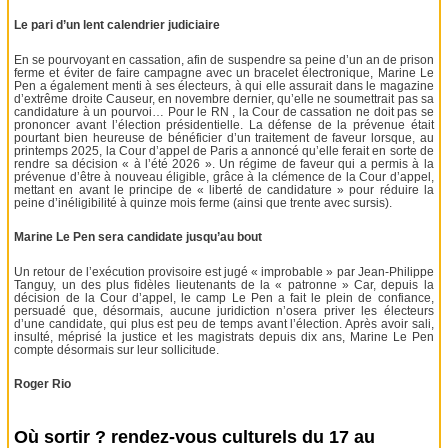
Le pari d’un lent calendrier judiciaire
En se pourvoyant en cassation, afin de suspendre sa peine d’un an de prison
ferme et éviter de faire campagne avec un bracelet électronique, Marine Le
Pen a également menti à ses électeurs, à qui elle assurait dans le magazine
d’extrême droite Causeur, en novembre dernier, qu’elle ne soumettrait pas sa
candidature à un pourvoi… Pour le RN , la Cour de cassation ne doit pas se
prononcer avant l’élection présidentielle. La défense de la prévenue était
pourtant bien heureuse de bénéficier d’un traitement de faveur lorsque, au
printemps 2025, la Cour d’appel de Paris a annoncé qu’elle ferait en sorte de
rendre sa décision « à l’été 2026 ». Un régime de faveur qui a permis à la
prévenue d’être à nouveau éligible, grâce à la clémence de la Cour d’appel,
mettant en avant le principe de « liberté de candidature » pour réduire la
peine d’inéligibilité à quinze mois ferme (ainsi que trente avec sursis).
Marine Le Pen sera candidate jusqu’au bout
Un retour de l’exécution provisoire est jugé « improbable » par Jean-Philippe
Tanguy, un des plus fidèles lieutenants de la « patronne » Car, depuis la
décision de la Cour d’appel, le camp Le Pen a fait le plein de confiance,
persuadé que, désormais, aucune juridiction n’osera priver les électeurs
d’une candidate, qui plus est peu de temps avant l’élection. Après avoir sali,
insulté, méprisé la justice et les magistrats depuis dix ans, Marine Le Pen
compte désormais sur leur sollicitude.
Roger Rio
Où sortir ? rendez-vous culturels du 17 au