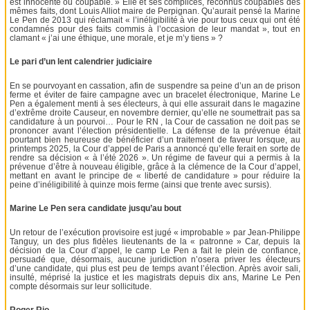
est innocente ou coupable. » Elle et ses complices, reconnus coupables des
mêmes faits, dont Louis Alliot maire de Perpignan. Qu’aurait pensé la Marine
Le Pen de 2013 qui réclamait « l’inéligibilité à vie pour tous ceux qui ont été
condamnés pour des faits commis à l’occasion de leur mandat », tout en
clamant « j’ai une éthique, une morale, et je m’y tiens » ?
Le pari d’un lent calendrier judiciaire
En se pourvoyant en cassation, afin de suspendre sa peine d’un an de prison
ferme et éviter de faire campagne avec un bracelet électronique, Marine Le
Pen a également menti à ses électeurs, à qui elle assurait dans le magazine
d’extrême droite Causeur, en novembre dernier, qu’elle ne soumettrait pas sa
candidature à un pourvoi… Pour le RN , la Cour de cassation ne doit pas se
prononcer avant l’élection présidentielle. La défense de la prévenue était
pourtant bien heureuse de bénéficier d’un traitement de faveur lorsque, au
printemps 2025, la Cour d’appel de Paris a annoncé qu’elle ferait en sorte de
rendre sa décision « à l’été 2026 ». Un régime de faveur qui a permis à la
prévenue d’être à nouveau éligible, grâce à la clémence de la Cour d’appel,
mettant en avant le principe de « liberté de candidature » pour réduire la
peine d’inéligibilité à quinze mois ferme (ainsi que trente avec sursis).
Marine Le Pen sera candidate jusqu’au bout
Un retour de l’exécution provisoire est jugé « improbable » par Jean-Philippe
Tanguy, un des plus fidèles lieutenants de la « patronne » Car, depuis la
décision de la Cour d’appel, le camp Le Pen a fait le plein de confiance,
persuadé que, désormais, aucune juridiction n’osera priver les électeurs
d’une candidate, qui plus est peu de temps avant l’élection. Après avoir sali,
insulté, méprisé la justice et les magistrats depuis dix ans, Marine Le Pen
compte désormais sur leur sollicitude.