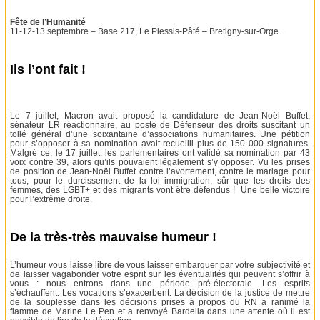
Fête de l’Humanité
11-12-13 septembre – Base 217, Le Plessis-Pâté – Bretigny-sur-Orge.
Ils l’ont fait !
Le 7 juillet, Macron avait proposé la candidature de Jean-Noël Buffet,
sénateur LR réactionnaire, au poste de Défenseur des droits suscitant un
tollé général d’une soixantaine d’associations humanitaires. Une pétition
pour s’opposer à sa nomination avait recueilli plus de 150 000 signatures.
Malgré ce, le 17 juillet, les parlementaires ont validé sa nomination par 43
voix contre 39, alors qu’ils pouvaient légalement s’y opposer. Vu les prises
de position de Jean-Noël Buffet contre l’avortement, contre le mariage pour
tous, pour le durcissement de la loi immigration, sûr que les droits des
femmes, des LGBT+ et des migrants vont être défendus ! Une belle victoire
pour l’extrême droite.
De la très-très mauvaise humeur !
L’humeur vous laisse libre de vous laisser embarquer par votre subjectivité et
de laisser vagabonder votre esprit sur les éventualités qui peuvent s’offrir à
vous : nous entrons dans une période pré-électorale. Les esprits
s’échauffent. Les vocations s’exacerbent. La décision de la justice de mettre
de la souplesse dans les décisions prises à propos du RN a ranimé la
flamme de Marine Le Pen et a renvoyé Bardella dans une attente où il est