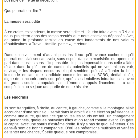
possible de lire de la déception.
Que pourrait-on dire ?
La messe serait dite
À en croire les sondeurs, la messe serait dite et il faudra faire avec un RN qui
nous projettera dans des temps reculés que nous estimions dépassés. Ave,
en prime, la profonde remise en cause des fondements de nos valeurs
républicaines. « Travail, famille, patrie », le retour !
Dans un nivellement d’autant plus insidieux qu’il avance cacher et qu’il
pourrait nous laisser sans voix, sans espoir, dans un maelström européen qui
part dans tous les sens. L’impensable : le plus impensable dans cette affaire
réside dans la pléthore de candidats potentiels qui ne veulent pas voir,
envisager les risques encourus et qui semblent prêts à affronter la bête
immonde en tant que candidate comme les autres, BCBG, dédiabolisée,
digne de concourir après son père, après ses tentatives infructueuses, avec
de grands soutiens populaires et d’énormes appuis financiers … à une
compétition où se joue une partie de notre histoire.
Les endormis
Ils sont tranquilles, à droite, au centre, à gauche, comme si la montagne allait
accoucher d’une souris qui serait dans le droit fil d’une élection présidentielle
comme une autre, qui ferait ce que toutes les souris ont fait : un changement
de personnels, quelques nouvelles têtes et on repart comme avant. On gère
le capital avec une souris d’extrême droite. Il n’y a pas de quoi s’énerver. Ces
gens-là sont de bonne compagnie. D’où les prétentions multiples et variées
de tenter une chance, fût-elle quelque peu compromise.