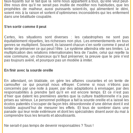
faux-fuyants sur le fait que la Terre nous appartient à tous, qu’elle veut peut-
être nous dire qu’il ne serait pas inutile de modifier nos habitudes, que les
prophètes de malheur, aussi puissants soient-ils, qui alimentent le déni,
soient mis à la raison et sortent d’optimismes inconsidérés qui les enferment
dans une béatitude coupable.
S’en sortir comme il peut
Certes, les situations sont diverses : les catastrophes ne sont pas
équitablement réparties, les richesses non plus. Les emmerdements en tous
genres se multiplient. Souvent, ils laissent chacun s’en sortir comme il peut et
tenter de préserver ce qui peut l’être. Le système atteindra vite ses limites. La
multiplication des relations internationales fera de l’autre, celui qui rejette la
voie commune, un chanceux qu’il faut préserver, la preuve que le pire n’est
pas toujours avéré, et pourquoi pas un modèle à imiter.
En finir avec la sourde oreille
En attendant, on blablate, on gère les affaires courantes et on tente de
camoufler ce qui pourrait nous effrayer. Comme si nous n’étions pas
concernés par une note à payer, par des adaptations à envisager, par des
responsabilités à prendre tant qu’il en est encore temps. Et ce n’est pas
d’hier que datent les premières alertes que la culture traditionnelle n’a pas
prises au sérieux. Le personnel politique a fait la sourde oreille et a laissé les
écolos patentés s’occuper de façon très désordonnée d’une dérive dont il est
loisible aujourd’hui de mesurer les effets. Et tous de sombrer dans une
panade qui leur reste extérieure et dont les spécialistes disent avoir du mal à
comprendre tous les tenants et aboutissants.
Ne serait-il pas temps de devenir responsables ? Tous !