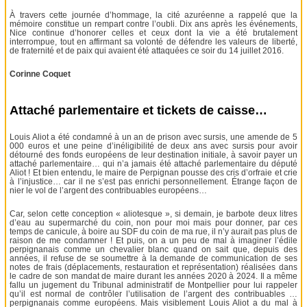
À travers cette journée d’hommage, la cité azuréenne a rappelé que la
mémoire constitue un rempart contre l’oubli. Dix ans après les événements,
Nice continue d’honorer celles et ceux dont la vie a été brutalement
interrompue, tout en affirmant sa volonté de défendre les valeurs de liberté,
de fraternité et de paix qui avaient été attaquées ce soir du 14 juillet 2016.
Corinne Coquet
Attaché parlementaire et tickets de caisse…
Louis Aliot a été condamné à un an de prison avec sursis, une amende de 5
000 euros et une peine d’inéligibilité de deux ans avec sursis pour avoir
détourné des fonds européens de leur destination initiale, à savoir payer un
attaché parlementaire… qui n’a jamais été attaché parlementaire du député
Aliot ! Et bien entendu, le maire de Perpignan pousse des cris d’orfraie et crie
à l’injustice… car il ne s’est pas enrichi personnellement. Étrange façon de
nier le vol de l’argent des contribuables européens…
Car, selon cette conception « aliotesque », si demain, je barbote deux litres
d’eau au supermarché du coin, non pour moi mais pour donner, par ces
temps de canicule, à boire au SDF du coin de ma rue, il n’y aurait pas plus de
raison de me condamner ! Et puis, on a un peu de mal à imaginer l’édile
perpignanais comme un chevalier blanc quand on sait que, depuis des
années, il refuse de se soumettre à la demande de communication de ses
notes de frais (déplacements, restauration et représentation) réalisées dans
le cadre de son mandat de maire durant les années 2020 à 2024. Il a même
fallu un jugement du Tribunal administratif de Montpellier pour lui rappeler
qu’il est normal de contrôler l’utilisation de l’argent des contribuables …
perpignanais comme européens. Mais visiblement Louis Aliot a du mal à