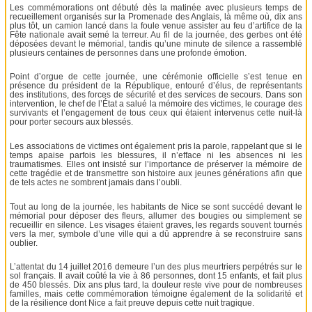
Les commémorations ont débuté dès la matinée avec plusieurs temps de
recueillement organisés sur la Promenade des Anglais, là même où, dix ans
plus tôt, un camion lancé dans la foule venue assister au feu d’artifice de la
Fête nationale avait semé la terreur. Au fil de la journée, des gerbes ont été
déposées devant le mémorial, tandis qu’une minute de silence a rassemblé
plusieurs centaines de personnes dans une profonde émotion.
Point d’orgue de cette journée, une cérémonie officielle s’est tenue en
présence du président de la République, entouré d’élus, de représentants
des institutions, des forces de sécurité et des services de secours. Dans son
intervention, le chef de l’État a salué la mémoire des victimes, le courage des
survivants et l’engagement de tous ceux qui étaient intervenus cette nuit-là
pour porter secours aux blessés.
Les associations de victimes ont également pris la parole, rappelant que si le
temps apaise parfois les blessures, il n’efface ni les absences ni les
traumatismes. Elles ont insisté sur l’importance de préserver la mémoire de
cette tragédie et de transmettre son histoire aux jeunes générations afin que
de tels actes ne sombrent jamais dans l’oubli.
Tout au long de la journée, les habitants de Nice se sont succédé devant le
mémorial pour déposer des fleurs, allumer des bougies ou simplement se
recueillir en silence. Les visages étaient graves, les regards souvent tournés
vers la mer, symbole d’une ville qui a dû apprendre à se reconstruire sans
oublier.
L’attentat du 14 juillet 2016 demeure l’un des plus meurtriers perpétrés sur le
sol français. Il avait coûté la vie à 86 personnes, dont 15 enfants, et fait plus
de 450 blessés. Dix ans plus tard, la douleur reste vive pour de nombreuses
familles, mais cette commémoration témoigne également de la solidarité et
de la résilience dont Nice a fait preuve depuis cette nuit tragique.