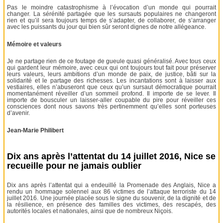
Pas le moindre catastrophisme à l’évocation d’un monde qui pourrait
changer. La sérénité partagée que les sursauts populaires ne changeront
rien et qu’il sera toujours temps de s’adapter, de collaborer, de s’arranger
avec les puissants du jour qui bien sûr seront dignes de notre allégeance.
Mémoire et valeurs
Je ne partage rien de ce foutage de gueule quasi généralisé. Avec tous ceux
qui gardent leur mémoire, avec ceux qui ont toujours tout fait pour préserver
leurs valeurs, leurs ambitions d’un monde de paix, de justice, bâti sur la
solidarité et le partage des richesses. Les incantations sont à laisser aux
vestiaires, elles n’abuseront que ceux qu’un sursaut démocratique pourrait
momentanément réveiller d’un sommeil profond. Il importe de se lever. Il
importe de bousculer un laisser-aller coupable du pire pour réveiller ces
consciences dont nous savons très pertinemment qu’elles sont porteuses
d’avenir.
Jean-Marie Philibert
Dix ans après l’attentat du 14 juillet 2016, Nice se
recueille pour ne jamais oublier
Dix ans après l’attentat qui a endeuillé la Promenade des Anglais, Nice a
rendu un hommage solennel aux 86 victimes de l’attaque terroriste du 14
juillet 2016. Une journée placée sous le signe du souvenir, de la dignité et de
la résilience, en présence des familles des victimes, des rescapés, des
autorités locales et nationales, ainsi que de nombreux Niçois.