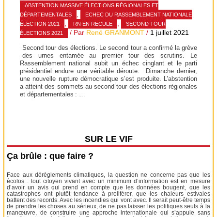
ABSTENTION MASSIVE ÉLECTIONS RÉGIONALES ET
,
DÉPARTEMENTALES
ECHEC DU RASSEMBLEMENT NATIONALE
,
,
ÉLECTION 2021
RN EN RECULE
SECOND TOUR
/ Par
René GRANMONT
/
1 juillet 2021
ÉLECTIONS 2021
Second tour des élections. Le second tour a confirmé la grève
des urnes entamée au premier tour des scrutins. Le
Rassemblement national subit un échec cinglant et le parti
présidentiel endure une véritable déroute. Dimanche dernier,
une nouvelle rupture démocratique s’est produite. L’abstention
a atteint des sommets au second tour des élections régionales
et départementales : …
SUR LE VIF
Ça brûle : que faire ?
Face aux dérèglements climatiques, la question ne concerne pas que les
écolos : tout citoyen vivant avec un minimum d’information est en mesure
d’avoir un avis qui prend en compte que les données bougent, que les
catastrophes ont plutôt tendance à proliférer, que les chaleurs estivales
battent des records. Avec les incendies qui vont avec. Il serait peut-être temps
de prendre les choses au sérieux, de ne pas laisser les politiques seuls à la
manœuvre, de construire une approche internationale qui s’appuie sans