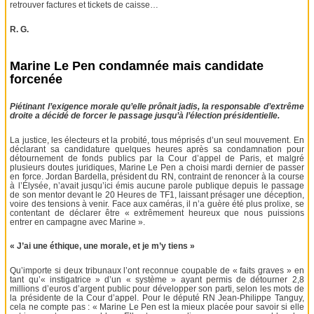
retrouver factures et tickets de caisse…
R. G.
Marine Le Pen condamnée mais candidate
forcenée
Piétinant l’exigence morale qu’elle prônait jadis, la responsable d’extrême
droite a décidé de forcer le passage jusqu’à l’élection présidentielle.
La justice, les électeurs et la probité, tous méprisés d’un seul mouvement. En
déclarant sa candidature quelques heures après sa condamnation pour
détournement de fonds publics par la Cour d’appel de Paris, et malgré
plusieurs doutes juridiques, Marine Le Pen a choisi mardi dernier de passer
en force. Jordan Bardella, président du RN, contraint de renoncer à la course
à l’Élysée, n’avait jusqu’ici émis aucune parole publique depuis le passage
de son mentor devant le 20 Heures de TF1, laissant présager une déception,
voire des tensions à venir. Face aux caméras, il n’a guère été plus prolixe, se
contentant de déclarer être « extrêmement heureux que nous puissions
entrer en campagne avec Marine ».
« J’ai une éthique, une morale, et je m’y tiens »
Qu’importe si deux tribunaux l’ont reconnue coupable de « faits graves » en
tant qu’« instigatrice » d’un « système » ayant permis de détourner 2,8
millions d’euros d’argent public pour développer son parti, selon les mots de
la présidente de la Cour d’appel. Pour le député RN Jean-Philippe Tanguy,
cela ne compte pas : « Marine Le Pen est la mieux placée pour savoir si elle