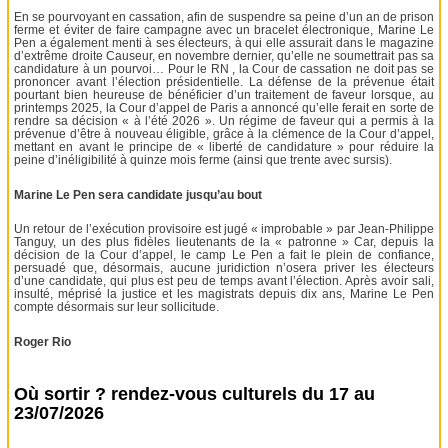
En se pourvoyant en cassation, afin de suspendre sa peine d’un an de prison
ferme et éviter de faire campagne avec un bracelet électronique, Marine Le
Pen a également menti à ses électeurs, à qui elle assurait dans le magazine
d’extrême droite Causeur, en novembre dernier, qu’elle ne soumettrait pas sa
candidature à un pourvoi… Pour le RN , la Cour de cassation ne doit pas se
prononcer avant l’élection présidentielle. La défense de la prévenue était
pourtant bien heureuse de bénéficier d’un traitement de faveur lorsque, au
printemps 2025, la Cour d’appel de Paris a annoncé qu’elle ferait en sorte de
rendre sa décision « à l’été 2026 ». Un régime de faveur qui a permis à la
prévenue d’être à nouveau éligible, grâce à la clémence de la Cour d’appel,
mettant en avant le principe de « liberté de candidature » pour réduire la
peine d’inéligibilité à quinze mois ferme (ainsi que trente avec sursis).
Marine Le Pen sera candidate jusqu’au bout
Un retour de l’exécution provisoire est jugé « improbable » par Jean-Philippe
Tanguy, un des plus fidèles lieutenants de la « patronne » Car, depuis la
décision de la Cour d’appel, le camp Le Pen a fait le plein de confiance,
persuadé que, désormais, aucune juridiction n’osera priver les électeurs
d’une candidate, qui plus est peu de temps avant l’élection. Après avoir sali,
insulté, méprisé la justice et les magistrats depuis dix ans, Marine Le Pen
compte désormais sur leur sollicitude.
Roger Rio
Où sortir ? rendez-vous culturels du 17 au
23/07/2026