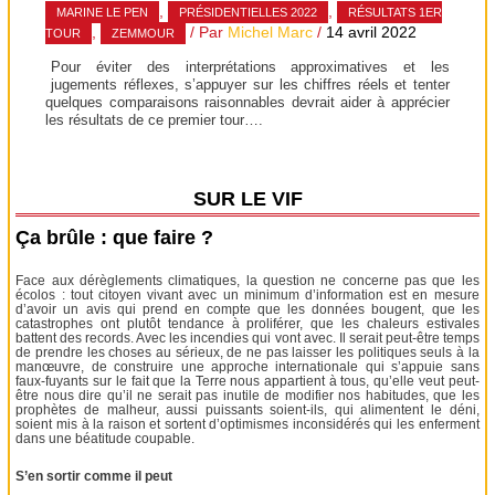
,
,
MARINE LE PEN
PRÉSIDENTIELLES 2022
RÉSULTATS 1ER
,
/ Par
Michel Marc
/
14 avril 2022
TOUR
ZEMMOUR
Pour éviter des interprétations approximatives et les
jugements réflexes, s’appuyer sur les chiffres réels et tenter
quelques comparaisons raisonnables devrait aider à apprécier
les résultats de ce premier tour….
SUR LE VIF
Ça brûle : que faire ?
Face aux dérèglements climatiques, la question ne concerne pas que les
écolos : tout citoyen vivant avec un minimum d’information est en mesure
d’avoir un avis qui prend en compte que les données bougent, que les
catastrophes ont plutôt tendance à proliférer, que les chaleurs estivales
battent des records. Avec les incendies qui vont avec. Il serait peut-être temps
de prendre les choses au sérieux, de ne pas laisser les politiques seuls à la
manœuvre, de construire une approche internationale qui s’appuie sans
faux-fuyants sur le fait que la Terre nous appartient à tous, qu’elle veut peut-
être nous dire qu’il ne serait pas inutile de modifier nos habitudes, que les
prophètes de malheur, aussi puissants soient-ils, qui alimentent le déni,
soient mis à la raison et sortent d’optimismes inconsidérés qui les enferment
dans une béatitude coupable.
S’en sortir comme il peut