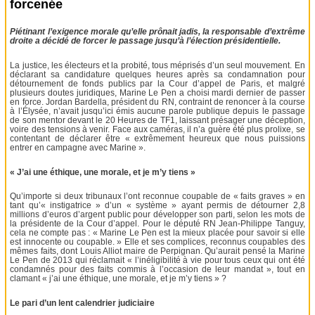
forcenée
Piétinant l’exigence morale qu’elle prônait jadis, la responsable d’extrême
droite a décidé de forcer le passage jusqu’à l’élection présidentielle.
La justice, les électeurs et la probité, tous méprisés d’un seul mouvement. En
déclarant sa candidature quelques heures après sa condamnation pour
détournement de fonds publics par la Cour d’appel de Paris, et malgré
plusieurs doutes juridiques, Marine Le Pen a choisi mardi dernier de passer
en force. Jordan Bardella, président du RN, contraint de renoncer à la course
à l’Élysée, n’avait jusqu’ici émis aucune parole publique depuis le passage
de son mentor devant le 20 Heures de TF1, laissant présager une déception,
voire des tensions à venir. Face aux caméras, il n’a guère été plus prolixe, se
contentant de déclarer être « extrêmement heureux que nous puissions
entrer en campagne avec Marine ».
« J’ai une éthique, une morale, et je m’y tiens »
Qu’importe si deux tribunaux l’ont reconnue coupable de « faits graves » en
tant qu’« instigatrice » d’un « système » ayant permis de détourner 2,8
millions d’euros d’argent public pour développer son parti, selon les mots de
la présidente de la Cour d’appel. Pour le député RN Jean-Philippe Tanguy,
cela ne compte pas : « Marine Le Pen est la mieux placée pour savoir si elle
est innocente ou coupable. » Elle et ses complices, reconnus coupables des
mêmes faits, dont Louis Alliot maire de Perpignan. Qu’aurait pensé la Marine
Le Pen de 2013 qui réclamait « l’inéligibilité à vie pour tous ceux qui ont été
condamnés pour des faits commis à l’occasion de leur mandat », tout en
clamant « j’ai une éthique, une morale, et je m’y tiens » ?
Le pari d’un lent calendrier judiciaire