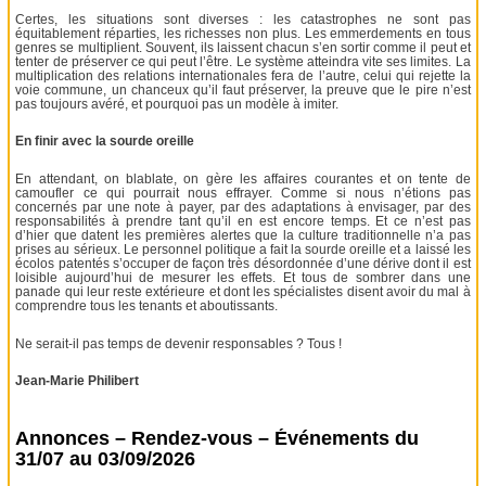
Certes, les situations sont diverses : les catastrophes ne sont pas
équitablement réparties, les richesses non plus. Les emmerdements en tous
genres se multiplient. Souvent, ils laissent chacun s’en sortir comme il peut et
tenter de préserver ce qui peut l’être. Le système atteindra vite ses limites. La
multiplication des relations internationales fera de l’autre, celui qui rejette la
voie commune, un chanceux qu’il faut préserver, la preuve que le pire n’est
pas toujours avéré, et pourquoi pas un modèle à imiter.
En finir avec la sourde oreille
En attendant, on blablate, on gère les affaires courantes et on tente de
camoufler ce qui pourrait nous effrayer. Comme si nous n’étions pas
concernés par une note à payer, par des adaptations à envisager, par des
responsabilités à prendre tant qu’il en est encore temps. Et ce n’est pas
d’hier que datent les premières alertes que la culture traditionnelle n’a pas
prises au sérieux. Le personnel politique a fait la sourde oreille et a laissé les
écolos patentés s’occuper de façon très désordonnée d’une dérive dont il est
loisible aujourd’hui de mesurer les effets. Et tous de sombrer dans une
panade qui leur reste extérieure et dont les spécialistes disent avoir du mal à
comprendre tous les tenants et aboutissants.
Ne serait-il pas temps de devenir responsables ? Tous !
Jean-Marie Philibert
Annonces – Rendez-vous – Événements du
31/07 au 03/09/2026