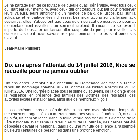
Je ne partage rien de ce foutage de gueule quasi généralisé. Avec tous ceux
qui gardent leur mémoire, avec ceux qui ont toujours tout fait pour préserver
leurs valeurs, leurs ambitions d’un monde de paix, de justice, bâti sur la
solidarité et le partage des richesses. Les incantations sont à laisser aux
vestiaires, elles n’abuseront que ceux qu’un sursaut démocratique pourrait
momentanément réveiller d’un sommeil profond. Il importe de se lever. Il
importe de bousculer un laisser-aller coupable du pire pour réveiller ces
consciences dont nous savons très pertinemment qu’elles sont porteuses
d’avenir.
Jean-Marie Philibert
Dix ans après l’attentat du 14 juillet 2016, Nice se
recueille pour ne jamais oublier
Dix ans après l’attentat qui a endeuillé la Promenade des Anglais, Nice a
rendu un hommage solennel aux 86 victimes de l’attaque terroriste du 14
juillet 2016. Une journée placée sous le signe du souvenir, de la dignité et de
la résilience, en présence des familles des victimes, des rescapés, des
autorités locales et nationales, ainsi que de nombreux Niçois.
Les commémorations ont débuté dès la matinée avec plusieurs temps de
recueillement organisés sur la Promenade des Anglais, là même où, dix ans
plus tôt, un camion lancé dans la foule venue assister au feu d’artifice de la
Fête nationale avait semé la terreur. Au fil de la journée, des gerbes ont été
déposées devant le mémorial, tandis qu’une minute de silence a rassemblé
plusieurs centaines de personnes dans une profonde émotion.