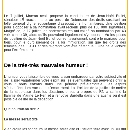
Le 7 juillet, Macron avait proposé la candidature de Jean-Noël Buffet,
sénateur LR réactionnaire, au poste de Défenseur des droits suscitant un
tollé général d’une soixantaine d’associations humanitaires. Une pétition
pour s’opposer à sa nomination avait recueilli plus de 150 000 signatures.
Malgré ce, le 17 juillet, les parlementaires ont validé sa nomination par 43
voix contre 39, alors qu’ils pouvaient légalement s’y opposer. Vu les prises
de position de Jean-Noël Buffet contre l’avortement, contre le mariage pour
tous, pour le durcissement de la loi immigration, sûr que les droits des
femmes, des LGBT+ et des migrants vont être défendus ! Une belle victoire
pour l’extrême droite.
De la très-très mauvaise humeur !
L’humeur vous laisse libre de vous laisser embarquer par votre subjectivité et
de laisser vagabonder votre esprit sur les éventualités qui peuvent s’offrir à
vous : nous entrons dans une période pré-électorale. Les esprits
s’échauffent. Les vocations s’exacerbent. La décision de la justice de mettre
de la souplesse dans les décisions prises à propos du RN a ranimé la
flamme de Marine Le Pen et a renvoyé Bardella dans une attente où il est
possible de lire de la déception.
Que pourrait-on dire ?
La messe serait dite
À en croire les sondeurs, la messe serait dite et il faudra faire avec un RN qui