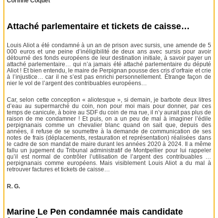
Corinne Coquet
Attaché parlementaire et tickets de caisse…
Louis Aliot a été condamné à un an de prison avec sursis, une amende de 5
000 euros et une peine d’inéligibilité de deux ans avec sursis pour avoir
détourné des fonds européens de leur destination initiale, à savoir payer un
attaché parlementaire… qui n’a jamais été attaché parlementaire du député
Aliot ! Et bien entendu, le maire de Perpignan pousse des cris d’orfraie et crie
à l’injustice… car il ne s’est pas enrichi personnellement. Étrange façon de
nier le vol de l’argent des contribuables européens…
Car, selon cette conception « aliotesque », si demain, je barbote deux litres
d’eau au supermarché du coin, non pour moi mais pour donner, par ces
temps de canicule, à boire au SDF du coin de ma rue, il n’y aurait pas plus de
raison de me condamner ! Et puis, on a un peu de mal à imaginer l’édile
perpignanais comme un chevalier blanc quand on sait que, depuis des
années, il refuse de se soumettre à la demande de communication de ses
notes de frais (déplacements, restauration et représentation) réalisées dans
le cadre de son mandat de maire durant les années 2020 à 2024. Il a même
fallu un jugement du Tribunal administratif de Montpellier pour lui rappeler
qu’il est normal de contrôler l’utilisation de l’argent des contribuables …
perpignanais comme européens. Mais visiblement Louis Aliot a du mal à
retrouver factures et tickets de caisse…
R. G.
Marine Le Pen condamnée mais candidate