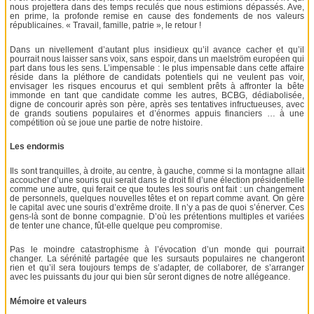
nous projettera dans des temps reculés que nous estimions dépassés. Ave,
en prime, la profonde remise en cause des fondements de nos valeurs
républicaines. « Travail, famille, patrie », le retour !
Dans un nivellement d’autant plus insidieux qu’il avance cacher et qu’il
pourrait nous laisser sans voix, sans espoir, dans un maelström européen qui
part dans tous les sens. L’impensable : le plus impensable dans cette affaire
réside dans la pléthore de candidats potentiels qui ne veulent pas voir,
envisager les risques encourus et qui semblent prêts à affronter la bête
immonde en tant que candidate comme les autres, BCBG, dédiabolisée,
digne de concourir après son père, après ses tentatives infructueuses, avec
de grands soutiens populaires et d’énormes appuis financiers … à une
compétition où se joue une partie de notre histoire.
Les endormis
Ils sont tranquilles, à droite, au centre, à gauche, comme si la montagne allait
accoucher d’une souris qui serait dans le droit fil d’une élection présidentielle
comme une autre, qui ferait ce que toutes les souris ont fait : un changement
de personnels, quelques nouvelles têtes et on repart comme avant. On gère
le capital avec une souris d’extrême droite. Il n’y a pas de quoi s’énerver. Ces
gens-là sont de bonne compagnie. D’où les prétentions multiples et variées
de tenter une chance, fût-elle quelque peu compromise.
Pas le moindre catastrophisme à l’évocation d’un monde qui pourrait
changer. La sérénité partagée que les sursauts populaires ne changeront
rien et qu’il sera toujours temps de s’adapter, de collaborer, de s’arranger
avec les puissants du jour qui bien sûr seront dignes de notre allégeance.
Mémoire et valeurs