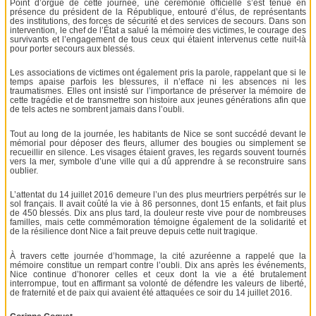
Point d’orgue de cette journée, une cérémonie officielle s’est tenue en
présence du président de la République, entouré d’élus, de représentants
des institutions, des forces de sécurité et des services de secours. Dans son
intervention, le chef de l’État a salué la mémoire des victimes, le courage des
survivants et l’engagement de tous ceux qui étaient intervenus cette nuit-là
pour porter secours aux blessés.
Les associations de victimes ont également pris la parole, rappelant que si le
temps apaise parfois les blessures, il n’efface ni les absences ni les
traumatismes. Elles ont insisté sur l’importance de préserver la mémoire de
cette tragédie et de transmettre son histoire aux jeunes générations afin que
de tels actes ne sombrent jamais dans l’oubli.
Tout au long de la journée, les habitants de Nice se sont succédé devant le
mémorial pour déposer des fleurs, allumer des bougies ou simplement se
recueillir en silence. Les visages étaient graves, les regards souvent tournés
vers la mer, symbole d’une ville qui a dû apprendre à se reconstruire sans
oublier.
L’attentat du 14 juillet 2016 demeure l’un des plus meurtriers perpétrés sur le
sol français. Il avait coûté la vie à 86 personnes, dont 15 enfants, et fait plus
de 450 blessés. Dix ans plus tard, la douleur reste vive pour de nombreuses
familles, mais cette commémoration témoigne également de la solidarité et
de la résilience dont Nice a fait preuve depuis cette nuit tragique.
À travers cette journée d’hommage, la cité azuréenne a rappelé que la
mémoire constitue un rempart contre l’oubli. Dix ans après les événements,
Nice continue d’honorer celles et ceux dont la vie a été brutalement
interrompue, tout en affirmant sa volonté de défendre les valeurs de liberté,
de fraternité et de paix qui avaient été attaquées ce soir du 14 juillet 2016.