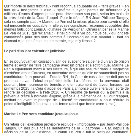
Qu’importe si deux tribunaux l’ont reconnue coupable de « faits graves » en
tant qu’« instigatrice » d’un « système » ayant permis de détourner 2,8
millions d’euros d’argent public pour développer son parti, selon les mots de
la présidente de la Cour d’appel. Pour le député RN Jean-Philippe Tanguy,
cela ne compte pas : « Marine Le Pen est la mieux placée pour savoir si elle
est innocente ou coupable. » Elle et ses complices, reconnus coupables des
mêmes faits, dont Louis Alliot maire de Perpignan. Qu’aurait pensé la Marine
Le Pen de 2013 qui réclamait « l’inéligibilité à vie pour tous ceux qui ont été
condamnés pour des faits commis à l’occasion de leur mandat », tout en
clamant « j’ai une éthique, une morale, et je m’y tiens » ?
Le pari d’un lent calendrier judiciaire
En se pourvoyant en cassation, afin de suspendre sa peine d’un an de prison
ferme et éviter de faire campagne avec un bracelet électronique, Marine Le
Pen a également menti à ses électeurs, à qui elle assurait dans le magazine
d’extrême droite Causeur, en novembre dernier, qu’elle ne soumettrait pas sa
candidature à un pourvoi… Pour le RN , la Cour de cassation ne doit pas se
prononcer avant l’élection présidentielle. La défense de la prévenue était
pourtant bien heureuse de bénéficier d’un traitement de faveur lorsque, au
printemps 2025, la Cour d’appel de Paris a annoncé qu’elle ferait en sorte de
rendre sa décision « à l’été 2026 ». Un régime de faveur qui a permis à la
prévenue d’être à nouveau éligible, grâce à la clémence de la Cour d’appel,
mettant en avant le principe de « liberté de candidature » pour réduire la
peine d’inéligibilité à quinze mois ferme (ainsi que trente avec sursis).
Marine Le Pen sera candidate jusqu’au bout
Un retour de l’exécution provisoire est jugé « improbable » par Jean-Philippe
Tanguy, un des plus fidèles lieutenants de la « patronne » Car, depuis la
décision de la Cour d’appel, le camp Le Pen a fait le plein de confiance,