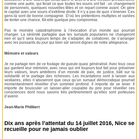
comme une autre, qui ferait ce que toutes les souris ont fait : un changement
de personnels, quelques nouvelles têtes et on repart comme avant. On gère
le capital avec une souris d’extrême droite. Il n’y a pas de quoi s’énerver. Ces
gens-là sont de bonne compagnie. D’où les prétentions multiples et variées
de tenter une chance, fût-elle quelque peu compromise.
Pas le moindre catastrophisme à l’évocation d’un monde qui pourrait
changer. La sérénité partagée que les sursauts populaires ne changeront
rien et qu’il sera toujours temps de s’adapter, de collaborer, de s’arranger
avec les puissants du jour qui bien sûr seront dignes de notre allégeance.
Mémoire et valeurs
Je ne partage rien de ce foutage de gueule quasi généralisé. Avec tous ceux
qui gardent leur mémoire, avec ceux qui ont toujours tout fait pour préserver
leurs valeurs, leurs ambitions d’un monde de paix, de justice, bâti sur la
solidarité et le partage des richesses. Les incantations sont à laisser aux
vestiaires, elles n’abuseront que ceux qu’un sursaut démocratique pourrait
momentanément réveiller d’un sommeil profond. Il importe de se lever. Il
importe de bousculer un laisser-aller coupable du pire pour réveiller ces
consciences dont nous savons très pertinemment qu’elles sont porteuses
d’avenir.
Jean-Marie Philibert
Dix ans après l’attentat du 14 juillet 2016, Nice se
recueille pour ne jamais oublier