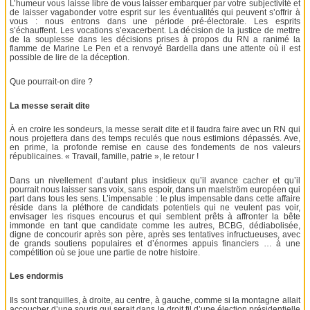
L’humeur vous laisse libre de vous laisser embarquer par votre subjectivité et
de laisser vagabonder votre esprit sur les éventualités qui peuvent s’offrir à
vous : nous entrons dans une période pré-électorale. Les esprits
s’échauffent. Les vocations s’exacerbent. La décision de la justice de mettre
de la souplesse dans les décisions prises à propos du RN a ranimé la
flamme de Marine Le Pen et a renvoyé Bardella dans une attente où il est
possible de lire de la déception.
Que pourrait-on dire ?
La messe serait dite
À en croire les sondeurs, la messe serait dite et il faudra faire avec un RN qui
nous projettera dans des temps reculés que nous estimions dépassés. Ave,
en prime, la profonde remise en cause des fondements de nos valeurs
républicaines. « Travail, famille, patrie », le retour !
Dans un nivellement d’autant plus insidieux qu’il avance cacher et qu’il
pourrait nous laisser sans voix, sans espoir, dans un maelström européen qui
part dans tous les sens. L’impensable : le plus impensable dans cette affaire
réside dans la pléthore de candidats potentiels qui ne veulent pas voir,
envisager les risques encourus et qui semblent prêts à affronter la bête
immonde en tant que candidate comme les autres, BCBG, dédiabolisée,
digne de concourir après son père, après ses tentatives infructueuses, avec
de grands soutiens populaires et d’énormes appuis financiers … à une
compétition où se joue une partie de notre histoire.
Les endormis
Ils sont tranquilles, à droite, au centre, à gauche, comme si la montagne allait
accoucher d’une souris qui serait dans le droit fil d’une élection présidentielle