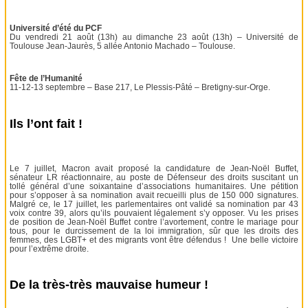
Université d’été du PCF
Du vendredi 21 août (13h) au dimanche 23 août (13h) – Université de
Toulouse Jean-Jaurès, 5 allée Antonio Machado – Toulouse.
Fête de l’Humanité
11-12-13 septembre – Base 217, Le Plessis-Pâté – Bretigny-sur-Orge.
Ils l’ont fait !
Le 7 juillet, Macron avait proposé la candidature de Jean-Noël Buffet,
sénateur LR réactionnaire, au poste de Défenseur des droits suscitant un
tollé général d’une soixantaine d’associations humanitaires. Une pétition
pour s’opposer à sa nomination avait recueilli plus de 150 000 signatures.
Malgré ce, le 17 juillet, les parlementaires ont validé sa nomination par 43
voix contre 39, alors qu’ils pouvaient légalement s’y opposer. Vu les prises
de position de Jean-Noël Buffet contre l’avortement, contre le mariage pour
tous, pour le durcissement de la loi immigration, sûr que les droits des
femmes, des LGBT+ et des migrants vont être défendus ! Une belle victoire
pour l’extrême droite.
De la très-très mauvaise humeur !