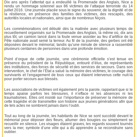
Dix ans après l’attentat qui a endeuillé la Promenade des Anglais, Nice a
rendu un hommage solennel aux 86 victimes de l’attaque terroriste du 14
juillet 2016. Une journée placée sous le signe du souvenir, de la dignité et de
la résilience, en présence des familles des victimes, des rescapés, des
autorités locales et nationales, ainsi que de nombreux Niçois.
Les commémorations ont débuté dès la matinée avec plusieurs temps de
recueillement organisés sur la Promenade des Anglais, là même où, dix ans
plus tôt, un camion lancé dans la foule venue assister au feu d’artifice de la
Fête nationale avait semé la terreur. Au fil de la journée, des gerbes ont été
déposées devant le mémorial, tandis qu’une minute de silence a rassemblé
plusieurs centaines de personnes dans une profonde émotion.
Point d’orgue de cette journée, une cérémonie officielle s’est tenue en
présence du président de la République, entouré d’élus, de représentants
des institutions, des forces de sécurité et des services de secours. Dans son
intervention, le chef de l’État a salué la mémoire des victimes, le courage des
survivants et l’engagement de tous ceux qui étaient intervenus cette nuit-là
pour porter secours aux blessés.
Les associations de victimes ont également pris la parole, rappelant que si le
temps apaise parfois les blessures, il n’efface ni les absences ni les
traumatismes. Elles ont insisté sur l’importance de préserver la mémoire de
cette tragédie et de transmettre son histoire aux jeunes générations afin que
de tels actes ne sombrent jamais dans l’oubli.
Tout au long de la journée, les habitants de Nice se sont succédé devant le
mémorial pour déposer des fleurs, allumer des bougies ou simplement se
recueillir en silence. Les visages étaient graves, les regards souvent tournés
vers la mer, symbole d’une ville qui a dû apprendre à se reconstruire sans
oublier.