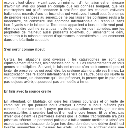
écolos : tout citoyen vivant avec un minimum d’information est en mesure
d’avoir un avis qui prend en compte que les données bougent, que les
catastrophes ont plutôt tendance à proliférer, que les chaleurs estivales
battent des records. Avec les incendies qui vont avec. Il serait peut-être temps
de prendre les choses au sérieux, de ne pas laisser les politiques seuls à la
manœuvre, de construire une approche internationale qui s’appuie sans
faux-fuyants sur le fait que la Terre nous appartient à tous, qu’elle veut peut-
être nous dire qu’il ne serait pas inutile de modifier nos habitudes, que les
prophètes de malheur, aussi puissants soient-ils, qui alimentent le déni,
soient mis à la raison et sortent d’optimismes inconsidérés qui les enferment
dans une béatitude coupable.
S’en sortir comme il peut
Certes, les situations sont diverses : les catastrophes ne sont pas
équitablement réparties, les richesses non plus. Les emmerdements en tous
genres se multiplient. Souvent, ils laissent chacun s’en sortir comme il peut et
tenter de préserver ce qui peut l’être. Le système atteindra vite ses limites. La
multiplication des relations internationales fera de l’autre, celui qui rejette la
voie commune, un chanceux qu’il faut préserver, la preuve que le pire n’est
pas toujours avéré, et pourquoi pas un modèle à imiter.
En finir avec la sourde oreille
En attendant, on blablate, on gère les affaires courantes et on tente de
camoufler ce qui pourrait nous effrayer. Comme si nous n’étions pas
concernés par une note à payer, par des adaptations à envisager, par des
responsabilités à prendre tant qu’il en est encore temps. Et ce n’est pas
d’hier que datent les premières alertes que la culture traditionnelle n’a pas
prises au sérieux. Le personnel politique a fait la sourde oreille et a laissé les
écolos patentés s’occuper de façon très désordonnée d’une dérive dont il est
loisible aujourd’hui de mesurer les effets. Et tous de sombrer dans une