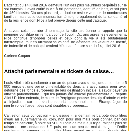
L’attentat du 14 juillet 2016 demeure l’un des plus meurtriers perpétrés sur le
sol français. Il avait coûté la vie à 86 personnes, dont 15 enfants, et fait plus
de 450 blessés. Dix ans plus tard, la douleur reste vive pour de nombreuses
familles, mais cette commémoration témoigne également de la solidarité et
de la résilience dont Nice a fait preuve depuis cette nuit tragique.
À travers cette journée d’hommage, la cité azuréenne a rappelé que la
mémoire constitue un rempart contre l’oubli. Dix ans après les événements,
Nice continue d’honorer celles et ceux dont la vie a été brutalement
interrompue, tout en affirmant sa volonté de défendre les valeurs de liberté,
de fraternité et de paix qui avaient été attaquées ce soir du 14 juillet 2016.
Corinne Coquet
Attaché parlementaire et tickets de caisse…
Louis Aliot a été condamné à un an de prison avec sursis, une amende de 5
000 euros et une peine d’inéligibilité de deux ans avec sursis pour avoir
détourné des fonds européens de leur destination initiale, à savoir payer un
attaché parlementaire… qui n’a jamais été attaché parlementaire du député
Aliot ! Et bien entendu, le maire de Perpignan pousse des cris d’orfraie et crie
à l’injustice… car il ne s’est pas enrichi personnellement. Étrange façon de
nier le vol de l’argent des contribuables européens…
Car, selon cette conception « aliotesque », si demain, je barbote deux litres
d’eau au supermarché du coin, non pour moi mais pour donner, par ces
temps de canicule, à boire au SDF du coin de ma rue, il n’y aurait pas plus de
raison de me condamner ! Et puis, on a un peu de mal à imaginer l’édile
perpignanais comme un chevalier blanc quand on sait que, depuis des