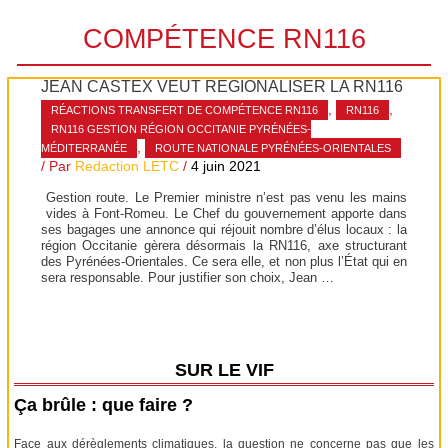
COMPÉTENCE RN116
JEAN CASTEX VEUT RÉGIONALISER LA RN116
,
,
RÉACTIONS TRANSFERT DE COMPÉTENCE RN116
RN116
RN116 GESTION RÉGION OCCITANIE PYRÉNÉES-
,
MÉDITERRANÉE
ROUTE NATIONALE PYRÉNÉES-ORIENTALES
/ Par
Redaction LETC
/
4 juin 2021
Gestion route. Le Premier ministre n’est pas venu les mains
vides à Font-Romeu. Le Chef du gouvernement apporte dans
ses bagages une annonce qui réjouit nombre d’élus locaux : la
région Occitanie gèrera désormais la RN116, axe structurant
des Pyrénées-Orientales. Ce sera elle, et non plus l’État qui en
sera responsable. Pour justifier son choix, Jean …
SUR LE VIF
Ça brûle : que faire ?
Face aux dérèglements climatiques, la question ne concerne pas que les