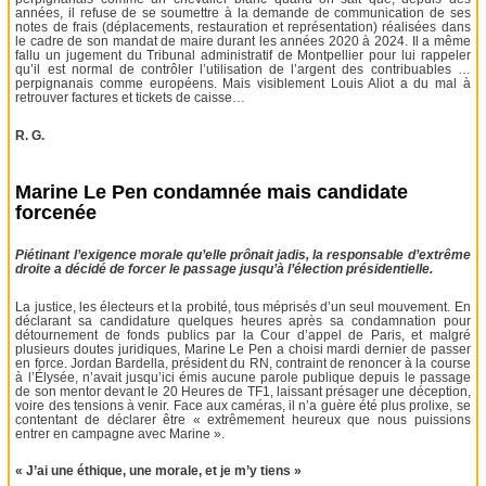
années, il refuse de se soumettre à la demande de communication de ses
notes de frais (déplacements, restauration et représentation) réalisées dans
le cadre de son mandat de maire durant les années 2020 à 2024. Il a même
fallu un jugement du Tribunal administratif de Montpellier pour lui rappeler
qu’il est normal de contrôler l’utilisation de l’argent des contribuables …
perpignanais comme européens. Mais visiblement Louis Aliot a du mal à
retrouver factures et tickets de caisse…
R. G.
Marine Le Pen condamnée mais candidate
forcenée
Piétinant l’exigence morale qu’elle prônait jadis, la responsable d’extrême
droite a décidé de forcer le passage jusqu’à l’élection présidentielle.
La justice, les électeurs et la probité, tous méprisés d’un seul mouvement. En
déclarant sa candidature quelques heures après sa condamnation pour
détournement de fonds publics par la Cour d’appel de Paris, et malgré
plusieurs doutes juridiques, Marine Le Pen a choisi mardi dernier de passer
en force. Jordan Bardella, président du RN, contraint de renoncer à la course
à l’Élysée, n’avait jusqu’ici émis aucune parole publique depuis le passage
de son mentor devant le 20 Heures de TF1, laissant présager une déception,
voire des tensions à venir. Face aux caméras, il n’a guère été plus prolixe, se
contentant de déclarer être « extrêmement heureux que nous puissions
entrer en campagne avec Marine ».
« J’ai une éthique, une morale, et je m’y tiens »