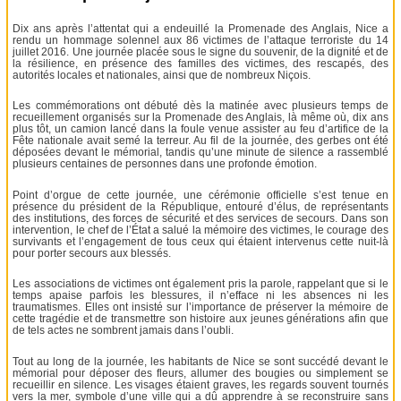
Dix ans après l’attentat qui a endeuillé la Promenade des Anglais, Nice a
rendu un hommage solennel aux 86 victimes de l’attaque terroriste du 14
juillet 2016. Une journée placée sous le signe du souvenir, de la dignité et de
la résilience, en présence des familles des victimes, des rescapés, des
autorités locales et nationales, ainsi que de nombreux Niçois.
Les commémorations ont débuté dès la matinée avec plusieurs temps de
recueillement organisés sur la Promenade des Anglais, là même où, dix ans
plus tôt, un camion lancé dans la foule venue assister au feu d’artifice de la
Fête nationale avait semé la terreur. Au fil de la journée, des gerbes ont été
déposées devant le mémorial, tandis qu’une minute de silence a rassemblé
plusieurs centaines de personnes dans une profonde émotion.
Point d’orgue de cette journée, une cérémonie officielle s’est tenue en
présence du président de la République, entouré d’élus, de représentants
des institutions, des forces de sécurité et des services de secours. Dans son
intervention, le chef de l’État a salué la mémoire des victimes, le courage des
survivants et l’engagement de tous ceux qui étaient intervenus cette nuit-là
pour porter secours aux blessés.
Les associations de victimes ont également pris la parole, rappelant que si le
temps apaise parfois les blessures, il n’efface ni les absences ni les
traumatismes. Elles ont insisté sur l’importance de préserver la mémoire de
cette tragédie et de transmettre son histoire aux jeunes générations afin que
de tels actes ne sombrent jamais dans l’oubli.
Tout au long de la journée, les habitants de Nice se sont succédé devant le
mémorial pour déposer des fleurs, allumer des bougies ou simplement se
recueillir en silence. Les visages étaient graves, les regards souvent tournés
vers la mer, symbole d’une ville qui a dû apprendre à se reconstruire sans