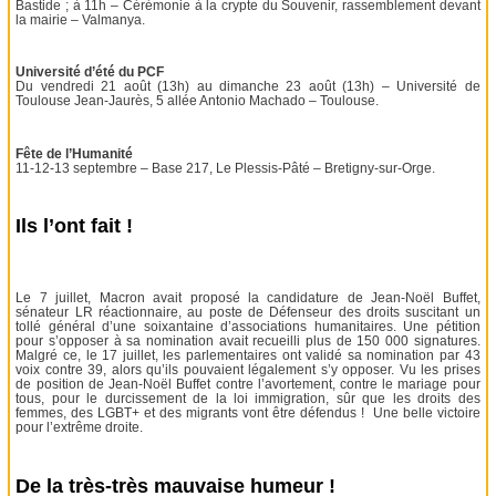
Bastide ; à 11h – Cérémonie à la crypte du Souvenir, rassemblement devant
la mairie – Valmanya.
Université d’été du PCF
Du vendredi 21 août (13h) au dimanche 23 août (13h) – Université de
Toulouse Jean-Jaurès, 5 allée Antonio Machado – Toulouse.
Fête de l’Humanité
11-12-13 septembre – Base 217, Le Plessis-Pâté – Bretigny-sur-Orge.
Ils l’ont fait !
Le 7 juillet, Macron avait proposé la candidature de Jean-Noël Buffet,
sénateur LR réactionnaire, au poste de Défenseur des droits suscitant un
tollé général d’une soixantaine d’associations humanitaires. Une pétition
pour s’opposer à sa nomination avait recueilli plus de 150 000 signatures.
Malgré ce, le 17 juillet, les parlementaires ont validé sa nomination par 43
voix contre 39, alors qu’ils pouvaient légalement s’y opposer. Vu les prises
de position de Jean-Noël Buffet contre l’avortement, contre le mariage pour
tous, pour le durcissement de la loi immigration, sûr que les droits des
femmes, des LGBT+ et des migrants vont être défendus ! Une belle victoire
pour l’extrême droite.
De la très-très mauvaise humeur !