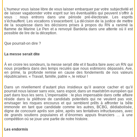
L’humeur vous laisse libre de vous laisser embarquer par votre subjectivité et
de laisser vagabonder votre esprit sur les éventualités qui peuvent s’offrir à
vous : nous entrons dans une période pré-électorale. Les esprits
s’échauffent. Les vocations s’exacerbent. La décision de la justice de mettre
de la souplesse dans les décisions prises à propos du RN a ranimé la
flamme de Marine Le Pen et a renvoyé Bardella dans une attente où il est
possible de lire de la déception.
Que pourrait-on dire ?
La messe serait dite
À en croire les sondeurs, la messe serait dite et il faudra faire avec un RN qui
nous projettera dans des temps reculés que nous estimions dépassés. Ave,
en prime, la profonde remise en cause des fondements de nos valeurs
républicaines. « Travail, famille, patrie », le retour !
Dans un nivellement d’autant plus insidieux qu’il avance cacher et qu’il
pourrait nous laisser sans voix, sans espoir, dans un maelström européen qui
part dans tous les sens. L’impensable : le plus impensable dans cette affaire
réside dans la pléthore de candidats potentiels qui ne veulent pas voir,
envisager les risques encourus et qui semblent prêts à affronter la bête
immonde en tant que candidate comme les autres, BCBG, dédiabolisée,
digne de concourir après son père, après ses tentatives infructueuses, avec
de grands soutiens populaires et d’énormes appuis financiers … à une
compétition où se joue une partie de notre histoire.
Les endormis