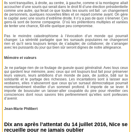
Ils sont tranquilles, à droite, au centre, à gauche, comme si la montagne allait
accoucher d’une souris qui serait dans le droit fil d’une élection présidentielle
comme une autre, qui ferait ce que toutes les souris ont fait : un changement
de personnels, quelques nouvelles têtes et on repart comme avant. On gère
le capital avec une souris d’extrême droite. Il n’y a pas de quoi s’énerver. Ces
gens-là sont de bonne compagnie. D’où les prétentions multiples et variées
de tenter une chance, fût-elle quelque peu compromise.
Pas le moindre catastrophisme à l’évocation d’un monde qui pourrait
changer. La sérénité partagée que les sursauts populaires ne changeront
rien et qu’il sera toujours temps de s’adapter, de collaborer, de s’arranger
avec les puissants du jour qui bien sûr seront dignes de notre allégeance.
Mémoire et valeurs
Je ne partage rien de ce foutage de gueule quasi généralisé. Avec tous ceux
qui gardent leur mémoire, avec ceux qui ont toujours tout fait pour préserver
leurs valeurs, leurs ambitions d’un monde de paix, de justice, bâti sur la
solidarité et le partage des richesses. Les incantations sont à laisser aux
vestiaires, elles n’abuseront que ceux qu’un sursaut démocratique pourrait
momentanément réveiller d’un sommeil profond. Il importe de se lever. Il
importe de bousculer un laisser-aller coupable du pire pour réveiller ces
consciences dont nous savons très pertinemment qu’elles sont porteuses
d’avenir.
Jean-Marie Philibert
Dix ans après l’attentat du 14 juillet 2016, Nice se
recueille pour ne jamais oublier