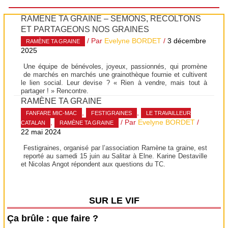
RAMÈNE TA GRAINE – SEMONS, RÉCOLTONS
ET PARTAGEONS NOS GRAINES
/ Par
Evelyne BORDET
/
3 décembre
RAMÈNE TA GRAINE
2025
Une équipe de bénévoles, joyeux, passionnés, qui promène
de marchés en marchés une grainothèque fournie et cultivent
le lien social. Leur devise ? « Rien à vendre, mais tout à
partager ! » Rencontre.
RAMÈNE TA GRAINE
,
,
FANFARE MIC-MAC
FESTIGRAINES
LE TRAVAILLEUR
,
/ Par
Evelyne BORDET
/
CATALAN
RAMÈNE TA GRAINE
22 mai 2024
Festigraines, organisé par l’association Ramène ta graine, est
reporté au samedi 15 juin au Salitar à Elne. Karine Destaville
et Nicolas Angot répondent aux questions du TC.
SUR LE VIF
Ça brûle : que faire ?