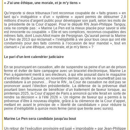
« J’ai une éthique, une morale, et je m’y tiens »
Qu’importe si deux tribunaux l’ont reconnue coupable de « faits graves » en
tant qu’« instigatrice » d’un « système » ayant permis de détourner 2,8
millions d’euros d’argent public pour développer son parti, selon les mots de
la présidente de la Cour d’appel. Pour le député RN Jean-Philippe Tanguy,
cela ne compte pas : « Marine Le Pen est la mieux placée pour savoir si elle
est innocente ou coupable. » Elle et ses complices, reconnus coupables des
mêmes faits, dont Louis Alliot maire de Perpignan. Qu’aurait pensé la Marine
Le Pen de 2013 qui réclamait « l’inéligibilité à vie pour tous ceux qui ont été
condamnés pour des faits commis à l’occasion de leur mandat », tout en
clamant « j’ai une éthique, une morale, et je m’y tiens » ?
Le pari d’un lent calendrier judiciaire
En se pourvoyant en cassation, afin de suspendre sa peine d’un an de prison
ferme et éviter de faire campagne avec un bracelet électronique, Marine Le
Pen a également menti à ses électeurs, à qui elle assurait dans le magazine
d’extrême droite Causeur, en novembre dernier, qu’elle ne soumettrait pas sa
candidature à un pourvoi… Pour le RN , la Cour de cassation ne doit pas se
prononcer avant l’élection présidentielle. La défense de la prévenue était
pourtant bien heureuse de bénéficier d’un traitement de faveur lorsque, au
printemps 2025, la Cour d’appel de Paris a annoncé qu’elle ferait en sorte de
rendre sa décision « à l’été 2026 ». Un régime de faveur qui a permis à la
prévenue d’être à nouveau éligible, grâce à la clémence de la Cour d’appel,
mettant en avant le principe de « liberté de candidature » pour réduire la
peine d’inéligibilité à quinze mois ferme (ainsi que trente avec sursis).
Marine Le Pen sera candidate jusqu’au bout
Un retour de l’exécution provisoire est jugé « improbable » par Jean-Philippe