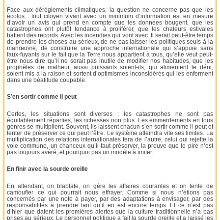
Face aux dérèglements climatiques, la question ne concerne pas que les
écolos : tout citoyen vivant avec un minimum d’information est en mesure
d’avoir un avis qui prend en compte que les données bougent, que les
catastrophes ont plutôt tendance à proliférer, que les chaleurs estivales
battent des records. Avec les incendies qui vont avec. Il serait peut-être temps
de prendre les choses au sérieux, de ne pas laisser les politiques seuls à la
manœuvre, de construire une approche internationale qui s’appuie sans
faux-fuyants sur le fait que la Terre nous appartient à tous, qu’elle veut peut-
être nous dire qu’il ne serait pas inutile de modifier nos habitudes, que les
prophètes de malheur, aussi puissants soient-ils, qui alimentent le déni,
soient mis à la raison et sortent d’optimismes inconsidérés qui les enferment
dans une béatitude coupable.
S’en sortir comme il peut
Certes, les situations sont diverses : les catastrophes ne sont pas
équitablement réparties, les richesses non plus. Les emmerdements en tous
genres se multiplient. Souvent, ils laissent chacun s’en sortir comme il peut et
tenter de préserver ce qui peut l’être. Le système atteindra vite ses limites. La
multiplication des relations internationales fera de l’autre, celui qui rejette la
voie commune, un chanceux qu’il faut préserver, la preuve que le pire n’est
pas toujours avéré, et pourquoi pas un modèle à imiter.
En finir avec la sourde oreille
En attendant, on blablate, on gère les affaires courantes et on tente de
camoufler ce qui pourrait nous effrayer. Comme si nous n’étions pas
concernés par une note à payer, par des adaptations à envisager, par des
responsabilités à prendre tant qu’il en est encore temps. Et ce n’est pas
d’hier que datent les premières alertes que la culture traditionnelle n’a pas
prises au sérieux. Le personnel politique a fait la sourde oreille et a laissé les