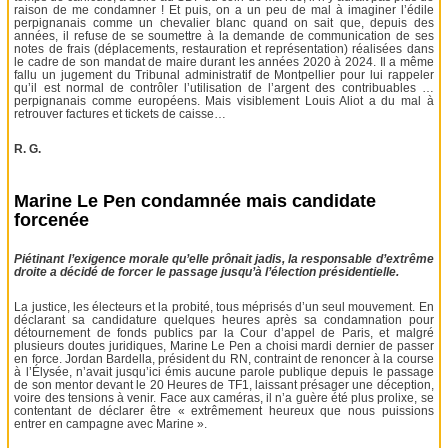
raison de me condamner ! Et puis, on a un peu de mal à imaginer l’édile
perpignanais comme un chevalier blanc quand on sait que, depuis des
années, il refuse de se soumettre à la demande de communication de ses
notes de frais (déplacements, restauration et représentation) réalisées dans
le cadre de son mandat de maire durant les années 2020 à 2024. Il a même
fallu un jugement du Tribunal administratif de Montpellier pour lui rappeler
qu’il est normal de contrôler l’utilisation de l’argent des contribuables …
perpignanais comme européens. Mais visiblement Louis Aliot a du mal à
retrouver factures et tickets de caisse…
R. G.
Marine Le Pen condamnée mais candidate
forcenée
Piétinant l’exigence morale qu’elle prônait jadis, la responsable d’extrême
droite a décidé de forcer le passage jusqu’à l’élection présidentielle.
La justice, les électeurs et la probité, tous méprisés d’un seul mouvement. En
déclarant sa candidature quelques heures après sa condamnation pour
détournement de fonds publics par la Cour d’appel de Paris, et malgré
plusieurs doutes juridiques, Marine Le Pen a choisi mardi dernier de passer
en force. Jordan Bardella, président du RN, contraint de renoncer à la course
à l’Élysée, n’avait jusqu’ici émis aucune parole publique depuis le passage
de son mentor devant le 20 Heures de TF1, laissant présager une déception,
voire des tensions à venir. Face aux caméras, il n’a guère été plus prolixe, se
contentant de déclarer être « extrêmement heureux que nous puissions
entrer en campagne avec Marine ».