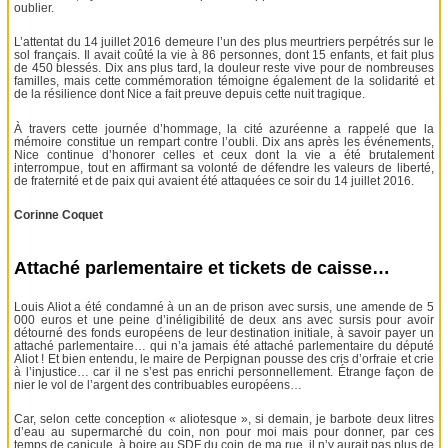
oublier.
L’attentat du 14 juillet 2016 demeure l’un des plus meurtriers perpétrés sur le
sol français. Il avait coûté la vie à 86 personnes, dont 15 enfants, et fait plus
de 450 blessés. Dix ans plus tard, la douleur reste vive pour de nombreuses
familles, mais cette commémoration témoigne également de la solidarité et
de la résilience dont Nice a fait preuve depuis cette nuit tragique.
À travers cette journée d’hommage, la cité azuréenne a rappelé que la
mémoire constitue un rempart contre l’oubli. Dix ans après les événements,
Nice continue d’honorer celles et ceux dont la vie a été brutalement
interrompue, tout en affirmant sa volonté de défendre les valeurs de liberté,
de fraternité et de paix qui avaient été attaquées ce soir du 14 juillet 2016.
Corinne Coquet
Attaché parlementaire et tickets de caisse…
Louis Aliot a été condamné à un an de prison avec sursis, une amende de 5
000 euros et une peine d’inéligibilité de deux ans avec sursis pour avoir
détourné des fonds européens de leur destination initiale, à savoir payer un
attaché parlementaire… qui n’a jamais été attaché parlementaire du député
Aliot ! Et bien entendu, le maire de Perpignan pousse des cris d’orfraie et crie
à l’injustice… car il ne s’est pas enrichi personnellement. Étrange façon de
nier le vol de l’argent des contribuables européens…
Car, selon cette conception « aliotesque », si demain, je barbote deux litres
d’eau au supermarché du coin, non pour moi mais pour donner, par ces
temps de canicule, à boire au SDF du coin de ma rue, il n’y aurait pas plus de