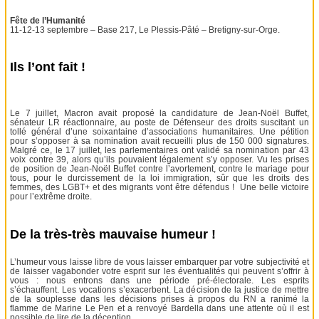
Fête de l’Humanité
11-12-13 septembre – Base 217, Le Plessis-Pâté – Bretigny-sur-Orge.
Ils l’ont fait !
Le 7 juillet, Macron avait proposé la candidature de Jean-Noël Buffet,
sénateur LR réactionnaire, au poste de Défenseur des droits suscitant un
tollé général d’une soixantaine d’associations humanitaires. Une pétition
pour s’opposer à sa nomination avait recueilli plus de 150 000 signatures.
Malgré ce, le 17 juillet, les parlementaires ont validé sa nomination par 43
voix contre 39, alors qu’ils pouvaient légalement s’y opposer. Vu les prises
de position de Jean-Noël Buffet contre l’avortement, contre le mariage pour
tous, pour le durcissement de la loi immigration, sûr que les droits des
femmes, des LGBT+ et des migrants vont être défendus ! Une belle victoire
pour l’extrême droite.
De la très-très mauvaise humeur !
L’humeur vous laisse libre de vous laisser embarquer par votre subjectivité et
de laisser vagabonder votre esprit sur les éventualités qui peuvent s’offrir à
vous : nous entrons dans une période pré-électorale. Les esprits
s’échauffent. Les vocations s’exacerbent. La décision de la justice de mettre
de la souplesse dans les décisions prises à propos du RN a ranimé la
flamme de Marine Le Pen et a renvoyé Bardella dans une attente où il est
possible de lire de la déception.