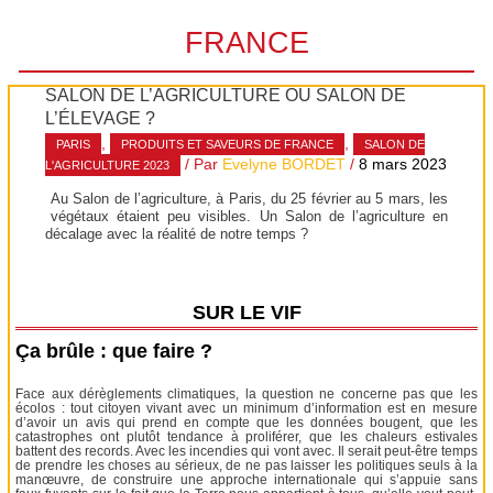
FRANCE
SALON DE L’AGRICULTURE OU SALON DE
L’ÉLEVAGE ?
,
,
PARIS
PRODUITS ET SAVEURS DE FRANCE
SALON DE
/ Par
Evelyne BORDET
/
8 mars 2023
L'AGRICULTURE 2023
Au Salon de l’agriculture, à Paris, du 25 février au 5 mars, les
végétaux étaient peu visibles. Un Salon de l’agriculture en
décalage avec la réalité de notre temps ?
SUR LE VIF
Ça brûle : que faire ?
Face aux dérèglements climatiques, la question ne concerne pas que les
écolos : tout citoyen vivant avec un minimum d’information est en mesure
d’avoir un avis qui prend en compte que les données bougent, que les
catastrophes ont plutôt tendance à proliférer, que les chaleurs estivales
battent des records. Avec les incendies qui vont avec. Il serait peut-être temps
de prendre les choses au sérieux, de ne pas laisser les politiques seuls à la
manœuvre, de construire une approche internationale qui s’appuie sans