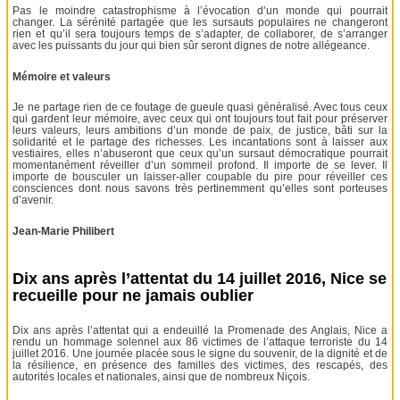
Pas le moindre catastrophisme à l’évocation d’un monde qui pourrait
changer. La sérénité partagée que les sursauts populaires ne changeront
rien et qu’il sera toujours temps de s’adapter, de collaborer, de s’arranger
avec les puissants du jour qui bien sûr seront dignes de notre allégeance.
Mémoire et valeurs
Je ne partage rien de ce foutage de gueule quasi généralisé. Avec tous ceux
qui gardent leur mémoire, avec ceux qui ont toujours tout fait pour préserver
leurs valeurs, leurs ambitions d’un monde de paix, de justice, bâti sur la
solidarité et le partage des richesses. Les incantations sont à laisser aux
vestiaires, elles n’abuseront que ceux qu’un sursaut démocratique pourrait
momentanément réveiller d’un sommeil profond. Il importe de se lever. Il
importe de bousculer un laisser-aller coupable du pire pour réveiller ces
consciences dont nous savons très pertinemment qu’elles sont porteuses
d’avenir.
Jean-Marie Philibert
Dix ans après l’attentat du 14 juillet 2016, Nice se
recueille pour ne jamais oublier
Dix ans après l’attentat qui a endeuillé la Promenade des Anglais, Nice a
rendu un hommage solennel aux 86 victimes de l’attaque terroriste du 14
juillet 2016. Une journée placée sous le signe du souvenir, de la dignité et de
la résilience, en présence des familles des victimes, des rescapés, des
autorités locales et nationales, ainsi que de nombreux Niçois.