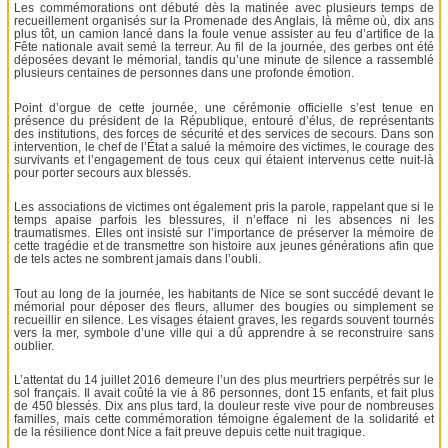
Les commémorations ont débuté dès la matinée avec plusieurs temps de
recueillement organisés sur la Promenade des Anglais, là même où, dix ans
plus tôt, un camion lancé dans la foule venue assister au feu d’artifice de la
Fête nationale avait semé la terreur. Au fil de la journée, des gerbes ont été
déposées devant le mémorial, tandis qu’une minute de silence a rassemblé
plusieurs centaines de personnes dans une profonde émotion.
Point d’orgue de cette journée, une cérémonie officielle s’est tenue en
présence du président de la République, entouré d’élus, de représentants
des institutions, des forces de sécurité et des services de secours. Dans son
intervention, le chef de l’État a salué la mémoire des victimes, le courage des
survivants et l’engagement de tous ceux qui étaient intervenus cette nuit-là
pour porter secours aux blessés.
Les associations de victimes ont également pris la parole, rappelant que si le
temps apaise parfois les blessures, il n’efface ni les absences ni les
traumatismes. Elles ont insisté sur l’importance de préserver la mémoire de
cette tragédie et de transmettre son histoire aux jeunes générations afin que
de tels actes ne sombrent jamais dans l’oubli.
Tout au long de la journée, les habitants de Nice se sont succédé devant le
mémorial pour déposer des fleurs, allumer des bougies ou simplement se
recueillir en silence. Les visages étaient graves, les regards souvent tournés
vers la mer, symbole d’une ville qui a dû apprendre à se reconstruire sans
oublier.
L’attentat du 14 juillet 2016 demeure l’un des plus meurtriers perpétrés sur le
sol français. Il avait coûté la vie à 86 personnes, dont 15 enfants, et fait plus
de 450 blessés. Dix ans plus tard, la douleur reste vive pour de nombreuses
familles, mais cette commémoration témoigne également de la solidarité et
de la résilience dont Nice a fait preuve depuis cette nuit tragique.