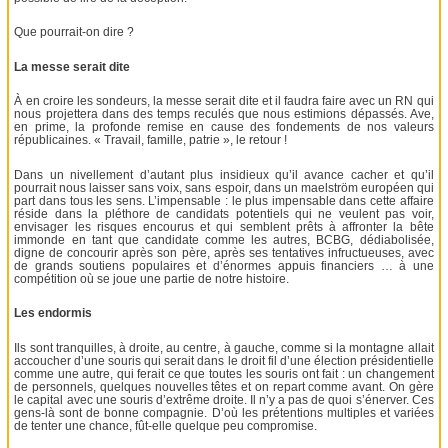
Que pourrait-on dire ?
La messe serait dite
À en croire les sondeurs, la messe serait dite et il faudra faire avec un RN qui
nous projettera dans des temps reculés que nous estimions dépassés. Ave,
en prime, la profonde remise en cause des fondements de nos valeurs
républicaines. « Travail, famille, patrie », le retour !
Dans un nivellement d’autant plus insidieux qu’il avance cacher et qu’il
pourrait nous laisser sans voix, sans espoir, dans un maelström européen qui
part dans tous les sens. L’impensable : le plus impensable dans cette affaire
réside dans la pléthore de candidats potentiels qui ne veulent pas voir,
envisager les risques encourus et qui semblent prêts à affronter la bête
immonde en tant que candidate comme les autres, BCBG, dédiabolisée,
digne de concourir après son père, après ses tentatives infructueuses, avec
de grands soutiens populaires et d’énormes appuis financiers … à une
compétition où se joue une partie de notre histoire.
Les endormis
Ils sont tranquilles, à droite, au centre, à gauche, comme si la montagne allait
accoucher d’une souris qui serait dans le droit fil d’une élection présidentielle
comme une autre, qui ferait ce que toutes les souris ont fait : un changement
de personnels, quelques nouvelles têtes et on repart comme avant. On gère
le capital avec une souris d’extrême droite. Il n’y a pas de quoi s’énerver. Ces
gens-là sont de bonne compagnie. D’où les prétentions multiples et variées
de tenter une chance, fût-elle quelque peu compromise.