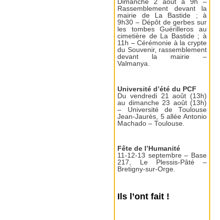
Dimanche 2 août à 9h –
Rassemblement devant la
mairie de La Bastide ; à
9h30 – Dépôt de gerbes sur
les tombes Guérilleros au
cimetière de La Bastide ; à
11h – Cérémonie à la crypte
du Souvenir, rassemblement
devant la mairie –
Valmanya.
Université d’été du PCF
Du vendredi 21 août (13h)
au dimanche 23 août (13h)
– Université de Toulouse
Jean-Jaurès, 5 allée Antonio
Machado – Toulouse.
Fête de l’Humanité
11-12-13 septembre – Base
217, Le Plessis-Pâté –
Bretigny-sur-Orge.
Ils l’ont fait !