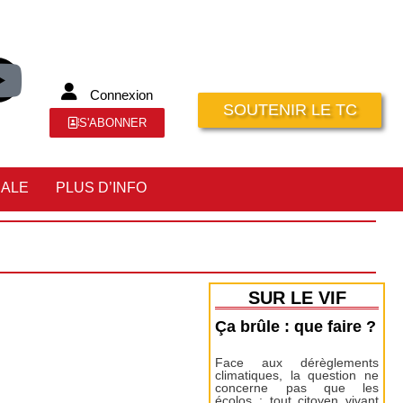
Connexion
SOUTENIR LE TC
S'ABONNER
IALE
PLUS D’INFO
SUR LE VIF
Ça brûle : que faire ?
Face aux dérèglements
climatiques, la question ne
concerne pas que les
écolos : tout citoyen vivant