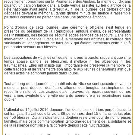
recueillement organisés sur la Promenade des Anglais, là même où, dix ans
plus tôt, un camion lancé dans la foule venue assister au feu d’artifice de la
Fête nationale avait semé la terreur. Au fil de la journée, des gerbes ont été
déposées devant le mémorial, tandis qu’une minute de silence a rassemblé
plusieurs centaines de personnes dans une profonde émotion.
Point d’orgue de cette journée, une cérémonie officielle s’est tenue en
présence du président de la République, entouré d’élus, de représentants
des institutions, des forces de sécurité et des services de secours. Dans son
intervention, le chef de l’État a salué la mémoire des victimes, le courage des
survivants et l’engagement de tous ceux qui étaient intervenus cette nuit-là
pour porter secours aux blessés.
Les associations de victimes ont également pris la parole, rappelant que si le
temps apaise parfois les blessures, il n’efface ni les absences ni les
traumatismes. Elles ont insisté sur l’importance de préserver la mémoire de
cette tragédie et de transmettre son histoire aux jeunes générations afin que
de tels actes ne sombrent jamais dans l’oubli.
Tout au long de la journée, les habitants de Nice se sont succédé devant le
mémorial pour déposer des fleurs, allumer des bougies ou simplement se
recueillir en silence. Les visages étaient graves, les regards souvent tournés
vers la mer, symbole d’une ville qui a dû apprendre à se reconstruire sans
oublier.
L’attentat du 14 juillet 2016 demeure l’un des plus meurtriers perpétrés sur le
sol français. Il avait coûté la vie à 86 personnes, dont 15 enfants, et fait plus
de 450 blessés. Dix ans plus tard, la douleur reste vive pour de nombreuses
familles, mais cette commémoration témoigne également de la solidarité et
de la résilience dont Nice a fait preuve depuis cette nuit tragique.