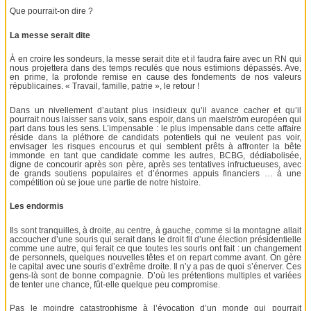
Que pourrait-on dire ?
La messe serait dite
À en croire les sondeurs, la messe serait dite et il faudra faire avec un RN qui
nous projettera dans des temps reculés que nous estimions dépassés. Ave,
en prime, la profonde remise en cause des fondements de nos valeurs
républicaines. « Travail, famille, patrie », le retour !
Dans un nivellement d’autant plus insidieux qu’il avance cacher et qu’il
pourrait nous laisser sans voix, sans espoir, dans un maelström européen qui
part dans tous les sens. L’impensable : le plus impensable dans cette affaire
réside dans la pléthore de candidats potentiels qui ne veulent pas voir,
envisager les risques encourus et qui semblent prêts à affronter la bête
immonde en tant que candidate comme les autres, BCBG, dédiabolisée,
digne de concourir après son père, après ses tentatives infructueuses, avec
de grands soutiens populaires et d’énormes appuis financiers … à une
compétition où se joue une partie de notre histoire.
Les endormis
Ils sont tranquilles, à droite, au centre, à gauche, comme si la montagne allait
accoucher d’une souris qui serait dans le droit fil d’une élection présidentielle
comme une autre, qui ferait ce que toutes les souris ont fait : un changement
de personnels, quelques nouvelles têtes et on repart comme avant. On gère
le capital avec une souris d’extrême droite. Il n’y a pas de quoi s’énerver. Ces
gens-là sont de bonne compagnie. D’où les prétentions multiples et variées
de tenter une chance, fût-elle quelque peu compromise.
Pas le moindre catastrophisme à l’évocation d’un monde qui pourrait