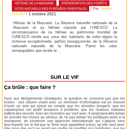
,
,
HÊTRAIE DE LA MASSANE
PRÉSERVATION DES FORÊTS
/ Par
Yvette
SITES NATURELS DES PYRÉNÉES-ORIENTALES
LUCAS
/
1 octobre 2021
Hêtraie de la Massane. La Réserve naturelle nationale de la
Massane et sa hêtraie classée par l’UNESCO. La
reconnaissance de sa hêtraie au patrimoine mondial de
l’UNESCO révèle aux yeux des habitants de notre région la
richesse exceptionnelle, parfois insoupçonnée, de la Réserve
nationale naturelle de la Massane. Parmi les sites
remarquables que recèle le …
SUR LE VIF
Ça brûle : que faire ?
Face aux dérèglements climatiques, la question ne concerne pas que les
écolos : tout citoyen vivant avec un minimum d’information est en mesure
d’avoir un avis qui prend en compte que les données bougent, que les
catastrophes ont plutôt tendance à proliférer, que les chaleurs estivales
battent des records. Avec les incendies qui vont avec. Il serait peut-être temps
de prendre les choses au sérieux, de ne pas laisser les politiques seuls à la
manœuvre, de construire une approche internationale qui s’appuie sans
faux-fuyants sur le fait que la Terre nous appartient à tous, qu’elle veut peut-
être nous dire qu’il ne serait pas inutile de modifier nos habitudes, que les