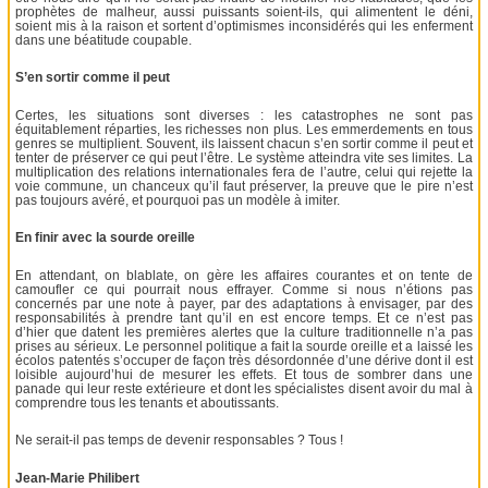
prophètes de malheur, aussi puissants soient-ils, qui alimentent le déni,
soient mis à la raison et sortent d’optimismes inconsidérés qui les enferment
dans une béatitude coupable.
S’en sortir comme il peut
Certes, les situations sont diverses : les catastrophes ne sont pas
équitablement réparties, les richesses non plus. Les emmerdements en tous
genres se multiplient. Souvent, ils laissent chacun s’en sortir comme il peut et
tenter de préserver ce qui peut l’être. Le système atteindra vite ses limites. La
multiplication des relations internationales fera de l’autre, celui qui rejette la
voie commune, un chanceux qu’il faut préserver, la preuve que le pire n’est
pas toujours avéré, et pourquoi pas un modèle à imiter.
En finir avec la sourde oreille
En attendant, on blablate, on gère les affaires courantes et on tente de
camoufler ce qui pourrait nous effrayer. Comme si nous n’étions pas
concernés par une note à payer, par des adaptations à envisager, par des
responsabilités à prendre tant qu’il en est encore temps. Et ce n’est pas
d’hier que datent les premières alertes que la culture traditionnelle n’a pas
prises au sérieux. Le personnel politique a fait la sourde oreille et a laissé les
écolos patentés s’occuper de façon très désordonnée d’une dérive dont il est
loisible aujourd’hui de mesurer les effets. Et tous de sombrer dans une
panade qui leur reste extérieure et dont les spécialistes disent avoir du mal à
comprendre tous les tenants et aboutissants.
Ne serait-il pas temps de devenir responsables ? Tous !
Jean-Marie Philibert