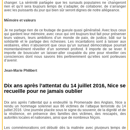
changer. La sérénité partagée que les sursauts populaires ne changeront
rien et qu’il sera toujours temps de s’adapter, de collaborer, de s’arranger
avec les puissants du jour qui bien sûr seront dignes de notre allégeance.
Mémoire et valeurs
Je ne partage rien de ce foutage de gueule quasi généralisé. Avec tous ceux
qui gardent leur mémoire, avec ceux qui ont toujours tout fait pour préserver
leurs valeurs, leurs ambitions d’un monde de paix, de justice, bâti sur la
solidarité et le partage des richesses. Les incantations sont à laisser aux
vestiaires, elles n’abuseront que ceux qu’un sursaut démocratique pourrait
momentanément réveiller d’un sommeil profond. Il importe de se lever. Il
importe de bousculer un laisser-aller coupable du pire pour réveiller ces
consciences dont nous savons très pertinemment qu’elles sont porteuses
d’avenir.
Jean-Marie Philibert
Dix ans après l’attentat du 14 juillet 2016, Nice se
recueille pour ne jamais oublier
Dix ans après l’attentat qui a endeuillé la Promenade des Anglais, Nice a
rendu un hommage solennel aux 86 victimes de l’attaque terroriste du 14
juillet 2016. Une journée placée sous le signe du souvenir, de la dignité et de
la résilience, en présence des familles des victimes, des rescapés, des
autorités locales et nationales, ainsi que de nombreux Niçois.
Les commémorations ont débuté dès la matinée avec plusieurs temps de