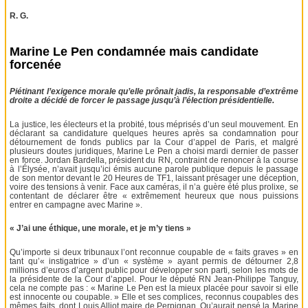
R. G.
Marine Le Pen condamnée mais candidate
forcenée
Piétinant l’exigence morale qu’elle prônait jadis, la responsable d’extrême
droite a décidé de forcer le passage jusqu’à l’élection présidentielle.
La justice, les électeurs et la probité, tous méprisés d’un seul mouvement. En
déclarant sa candidature quelques heures après sa condamnation pour
détournement de fonds publics par la Cour d’appel de Paris, et malgré
plusieurs doutes juridiques, Marine Le Pen a choisi mardi dernier de passer
en force. Jordan Bardella, président du RN, contraint de renoncer à la course
à l’Élysée, n’avait jusqu’ici émis aucune parole publique depuis le passage
de son mentor devant le 20 Heures de TF1, laissant présager une déception,
voire des tensions à venir. Face aux caméras, il n’a guère été plus prolixe, se
contentant de déclarer être « extrêmement heureux que nous puissions
entrer en campagne avec Marine ».
« J’ai une éthique, une morale, et je m’y tiens »
Qu’importe si deux tribunaux l’ont reconnue coupable de « faits graves » en
tant qu’« instigatrice » d’un « système » ayant permis de détourner 2,8
millions d’euros d’argent public pour développer son parti, selon les mots de
la présidente de la Cour d’appel. Pour le député RN Jean-Philippe Tanguy,
cela ne compte pas : « Marine Le Pen est la mieux placée pour savoir si elle
est innocente ou coupable. » Elle et ses complices, reconnus coupables des
mêmes faits, dont Louis Alliot maire de Perpignan. Qu’aurait pensé la Marine