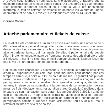
À travers cette journée d’hommage, la cité azuréenne a rappelé que la
mémoire constitue un rempart contre l’oubli. Dix ans après les événements,
Nice continue d’honorer celles et ceux dont la vie a été brutalement
interrompue, tout en affirmant sa volonté de défendre les valeurs de liberté,
de fraternité et de paix qui avaient été attaquées ce soir du 14 juillet 2016.
Corinne Coquet
Attaché parlementaire et tickets de caisse…
Louis Aliot a été condamné à un an de prison avec sursis, une amende de 5
000 euros et une peine d’inéligibilité de deux ans avec sursis pour avoir
détourné des fonds européens de leur destination initiale, à savoir payer un
attaché parlementaire… qui n’a jamais été attaché parlementaire du député
Aliot ! Et bien entendu, le maire de Perpignan pousse des cris d’orfraie et crie
à l’injustice… car il ne s’est pas enrichi personnellement. Étrange façon de
nier le vol de l’argent des contribuables européens…
Car, selon cette conception « aliotesque », si demain, je barbote deux litres
d’eau au supermarché du coin, non pour moi mais pour donner, par ces
temps de canicule, à boire au SDF du coin de ma rue, il n’y aurait pas plus de
raison de me condamner ! Et puis, on a un peu de mal à imaginer l’édile
perpignanais comme un chevalier blanc quand on sait que, depuis des
années, il refuse de se soumettre à la demande de communication de ses
notes de frais (déplacements, restauration et représentation) réalisées dans
le cadre de son mandat de maire durant les années 2020 à 2024. Il a même
fallu un jugement du Tribunal administratif de Montpellier pour lui rappeler
qu’il est normal de contrôler l’utilisation de l’argent des contribuables …
perpignanais comme européens. Mais visiblement Louis Aliot a du mal à
retrouver factures et tickets de caisse…