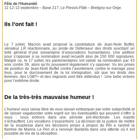
Fête de l’Humanité
11-12-13 septembre – Base 217, Le Plessis-Pâté – Bretigny-sur-Orge.
Ils l’ont fait !
Le 7 juillet, Macron avait proposé la candidature de Jean-Noël Buffet,
sénateur LR réactionnaire, au poste de Défenseur des droits suscitant un
tollé général d’une soixantaine d’associations humanitaires. Une pétition
pour s’opposer à sa nomination avait recueilli plus de 150 000 signatures.
Malgré ce, le 17 juillet, les parlementaires ont validé sa nomination par 43
voix contre 39, alors qu’ils pouvaient légalement s’y opposer. Vu les prises
de position de Jean-Noël Buffet contre l’avortement, contre le mariage pour
tous, pour le durcissement de la loi immigration, sûr que les droits des
femmes, des LGBT+ et des migrants vont être défendus ! Une belle victoire
pour l’extrême droite.
De la très-très mauvaise humeur !
L’humeur vous laisse libre de vous laisser embarquer par votre subjectivité et
de laisser vagabonder votre esprit sur les éventualités qui peuvent s’offrir à
vous : nous entrons dans une période pré-électorale. Les esprits
s’échauffent. Les vocations s’exacerbent. La décision de la justice de mettre
de la souplesse dans les décisions prises à propos du RN a ranimé la
flamme de Marine Le Pen et a renvoyé Bardella dans une attente où il est
possible de lire de la déception.