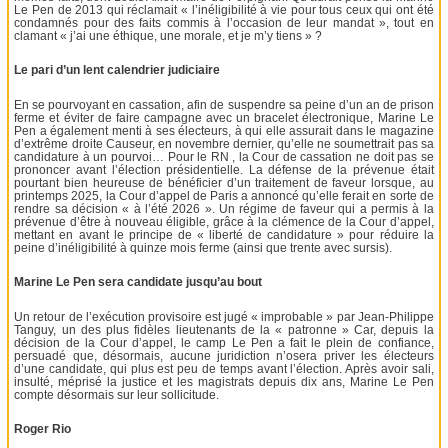
Le Pen de 2013 qui réclamait « l’inéligibilité à vie pour tous ceux qui ont été
condamnés pour des faits commis à l’occasion de leur mandat », tout en
clamant « j’ai une éthique, une morale, et je m’y tiens » ?
Le pari d’un lent calendrier judiciaire
En se pourvoyant en cassation, afin de suspendre sa peine d’un an de prison
ferme et éviter de faire campagne avec un bracelet électronique, Marine Le
Pen a également menti à ses électeurs, à qui elle assurait dans le magazine
d’extrême droite Causeur, en novembre dernier, qu’elle ne soumettrait pas sa
candidature à un pourvoi… Pour le RN , la Cour de cassation ne doit pas se
prononcer avant l’élection présidentielle. La défense de la prévenue était
pourtant bien heureuse de bénéficier d’un traitement de faveur lorsque, au
printemps 2025, la Cour d’appel de Paris a annoncé qu’elle ferait en sorte de
rendre sa décision « à l’été 2026 ». Un régime de faveur qui a permis à la
prévenue d’être à nouveau éligible, grâce à la clémence de la Cour d’appel,
mettant en avant le principe de « liberté de candidature » pour réduire la
peine d’inéligibilité à quinze mois ferme (ainsi que trente avec sursis).
Marine Le Pen sera candidate jusqu’au bout
Un retour de l’exécution provisoire est jugé « improbable » par Jean-Philippe
Tanguy, un des plus fidèles lieutenants de la « patronne » Car, depuis la
décision de la Cour d’appel, le camp Le Pen a fait le plein de confiance,
persuadé que, désormais, aucune juridiction n’osera priver les électeurs
d’une candidate, qui plus est peu de temps avant l’élection. Après avoir sali,
insulté, méprisé la justice et les magistrats depuis dix ans, Marine Le Pen
compte désormais sur leur sollicitude.
Roger Rio